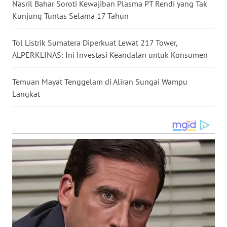
Nasril Bahar Soroti Kewajiban Plasma PT Rendi yang Tak
WN
Kunjung Tuntas Selama 17 Tahun
TAPANULI
TENGAH
Tol Listrik Sumatera Diperkuat Lewat 217 Tower,
ALPERKLINAS: Ini Investasi Keandalan untuk Konsumen
WN DELI
SERDANG
Temuan Mayat Tenggelam di Aliran Sungai Wampu
Langkat
WN
TEBING
TINGGI
WN
PAKPAK
WN
KARAWANG
WN