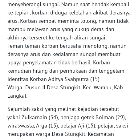
menyeberangi sungai. Namun saat hendak kembali
ke tepian, korban diduga kelelahan akibat derasnya
WN
arus. Korban sempat meminta tolong, namun tidak
BABEL
mampu melawan arus yang cukup deras dan
akhirnya terseret ke tengah aliran sungai.
WN
SUMBAR
Teman-teman korban berusaha menolong, namun
derasnya arus dan kedalaman sungai membuat
WN
upaya penyelamatan tidak berhasil. Korban
SUMSEL
kemudian hilang dari permukaan dan tenggelam.
Identitas Korban Aditya Syahputra (15)
WN
Warga Dusun II Desa Stungkit, Kec. Wampu, Kab.
BENGKULU
Langkat
WN
Sejumlah saksi yang melihat kejadian tersebut
LAMPUNG
yakni Zulkarnain (54), penjaga getek Boiman (29),
wiraswasta, Arga (15), pelajar Aji (15), pelajar, saksi
WN
merupakan warga Desa Stungkit, Kecamatan
JATENG