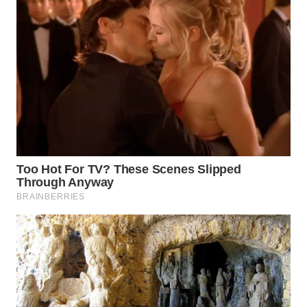
ID
MAWAKA
ID
MARTABAT
NET
PLN
WATCH
MKLI
LPKKI
LKKI
KOPEKLIN