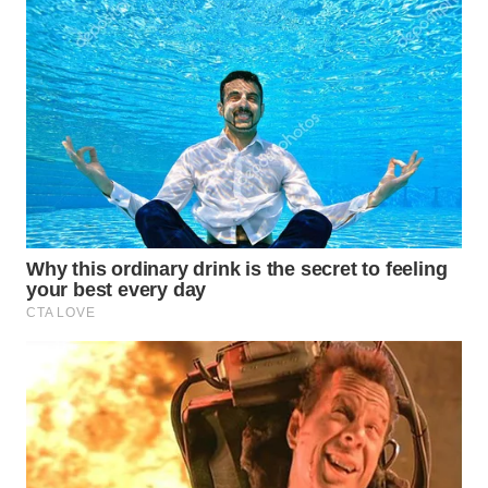
WN
INDRAMAYU
WN
KUNINGAN
WN
MAJALENGKA
WN
SUBANG
WN
SUKABUMI
WN
PURWAKARTA