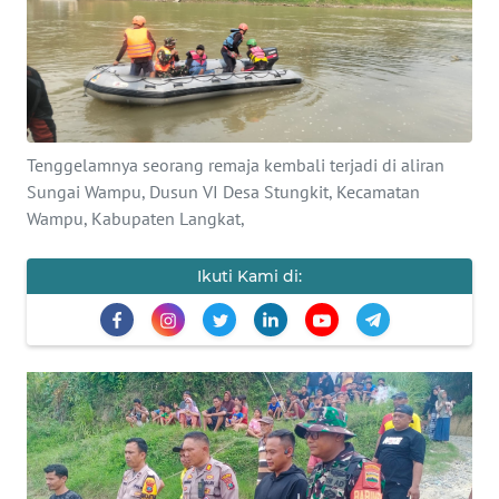
Informasi
INDEKS
BERITA
KONTAK
Tenggelamnya seorang remaja kembali terjadi di aliran
KAMI
Sungai Wampu, Dusun VI Desa Stungkit, Kecamatan
Wampu, Kabupaten Langkat,
INFO
IKLAN
Ikuti Kami di:
TENTANG
KAMI
PEDOMAN
MEDIA
SIBER