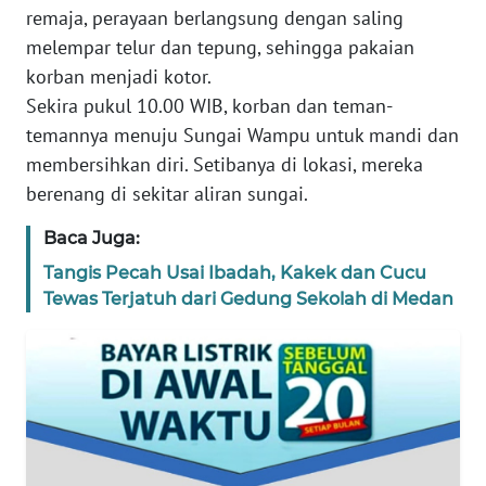
remaja, perayaan berlangsung dengan saling
WN
melempar telur dan tepung, sehingga pakaian
BANTEN
korban menjadi kotor.
Sekira pukul 10.00 WIB, korban dan teman-
WN
temannya menuju Sungai Wampu untuk mandi dan
NTT
membersihkan diri. Setibanya di lokasi, mereka
berenang di sekitar aliran sungai.
WN
KEPRI
Baca Juga:
Tangis Pecah Usai Ibadah, Kakek dan Cucu
WN
Tewas Terjatuh dari Gedung Sekolah di Medan
PAPUA
WN
PAPUA
BARAT
WN
RIAU