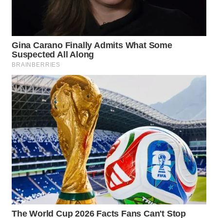
WAHANA
SPORT
WAHANA
UMKM
WAHANA
SELEB
WAHANA
PERSONA
WAHANA
OTOMOTIF
WAHANA
HEALTH