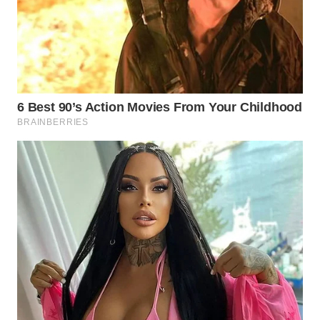
WN
PRIANGAN
TIMUR
WN
SEMARANG
WN
SOLO
WN
BOROBUDUR
WN
MADURA
WN
SURABAYA