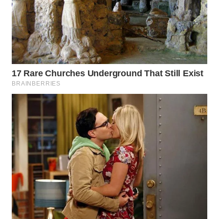
PORTAL
KONSUMEN
FORWAMKI
ALPERKLINAS
FORJASIDA
TAMBANG
NEWS
SITUNGIR
NEWS
SIDIKALANG
NEWS