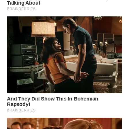
WAHANA
DESA
WISATA
LAPAK
WAHANA
Wahana
Network
KONSUMEN
LISTRIK
MASYARAKAT
KELISTRIKAN
WALINKI