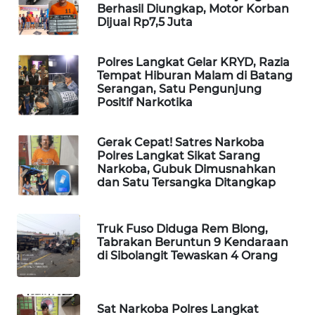
Berhasil Diungkap, Motor Korban
Dijual Rp7,5 Juta
KARING
NEWS
Polres Langkat Gelar KRYD, Razia
JURNAL
Tempat Hiburan Malam di Batang
Serangan, Satu Pengunjung
MARITIM
Positif Narkotika
HUMBANG
NEWS
Gerak Cepat! Satres Narkoba
Polres Langkat Sikat Sarang
Narkoba, Gubuk Dimusnahkan
GARONGGANG
dan Satu Tersangka Ditangkap
NEWS
Truk Fuso Diduga Rem Blong,
FISUELRI
Tabrakan Beruntun 9 Kendaraan
ID
di Sibolangit Tewaskan 4 Orang
ENERGI
NEWS
Sat Narkoba Polres Langkat