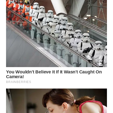
Wahana
Media
Group
WAHANA
NEWS
WAHANA
TANI
WAHANA
ADVOKAT
WAHANA
INFRASTRUKTUR
WAHANA
KONSUMEN