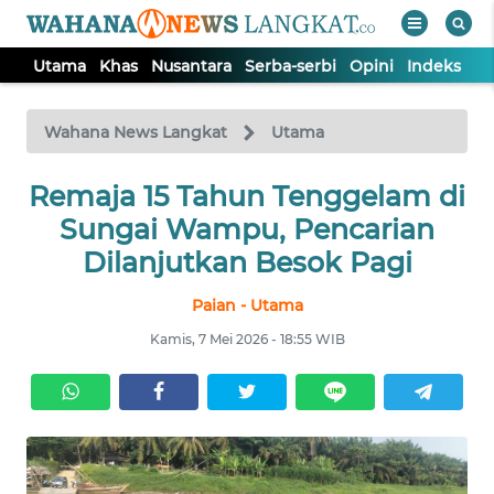
Utama
Khas
Nusantara
Serba-serbi
Opini
Indeks
WAHANA
Tutup
TV
Wahana News Langkat
Utama
Remaja 15 Tahun Tenggelam di
UTAMA
Sungai Wampu, Pencarian
KHAS
Dilanjutkan Besok Pagi
Paian - Utama
NUSANTARA
Kamis, 7 Mei 2026 - 18:55 WIB
SERBA-
SERBI
OPINI