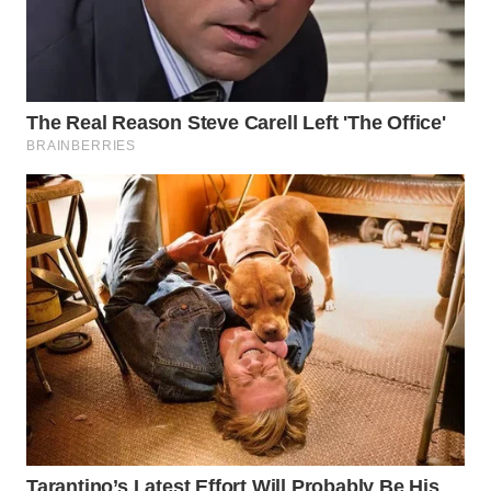
BEKASI
WN
BOGOR
WN
DEPOK
WN
TAPANULI
UTARA
WN
SAMOSIR
WN
PADANG
LAWAS