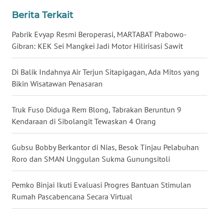
LANGKAT
Berita Terkait
WN
Pabrik Evyap Resmi Beroperasi, MARTABAT Prabowo-
TAPANULI
Gibran: KEK Sei Mangkei Jadi Motor Hilirisasi Sawit
SELATAN
Di Balik Indahnya Air Terjun Sitapigagan, Ada Mitos yang
WN
TANJUNG
Bikin Wisatawan Penasaran
LESUNG
Truk Fuso Diduga Rem Blong, Tabrakan Beruntun 9
WN
Kendaraan di Sibolangit Tewaskan 4 Orang
KARO
Gubsu Bobby Berkantor di Nias, Besok Tinjau Pelabuhan
WN
Roro dan SMAN Unggulan Sukma Gunungsitoli
SIMALUNGUN
Pemko Binjai Ikuti Evaluasi Progres Bantuan Stimulan
WN
Rumah Pascabencana Secara Virtual
LABUHANBATU