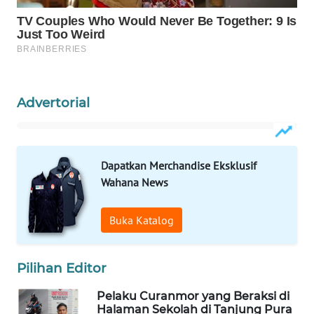
SIBARAGAS
NEWS
METRO
SIANTAR
Advertorial
NEWS
METRO
Dapatkan Merchandise Eksklusif
MEDAN
NEWS
Wahana News
METRO
Buka Katalog
JAKARTA
NEWS
Pilihan Editor
KRT
Pelaku Curanmor yang Beraksi di
NEWS
Halaman Sekolah di Tanjung Pura