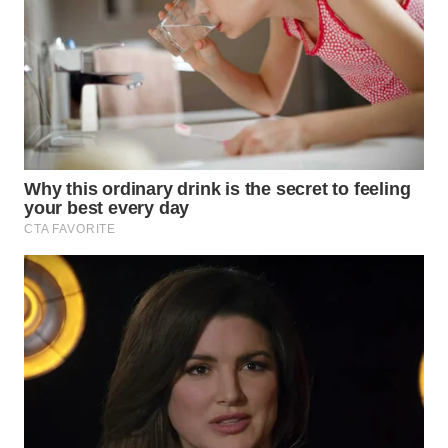
WAHANA
LISTRIK
WAHANA
TRAVEL
WAHANA
TV
WAHANANEWS
ID
WAHANANEWS
CO ID
WAHANANEWS
NET