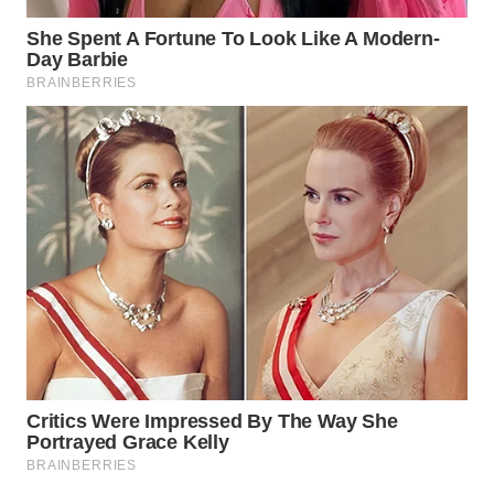
WN
NATUNA
WN
BINTAN
WN
MANDALIKA
WN
LIKUPANG
WN
LABUANBAJO
WN
BORNEO