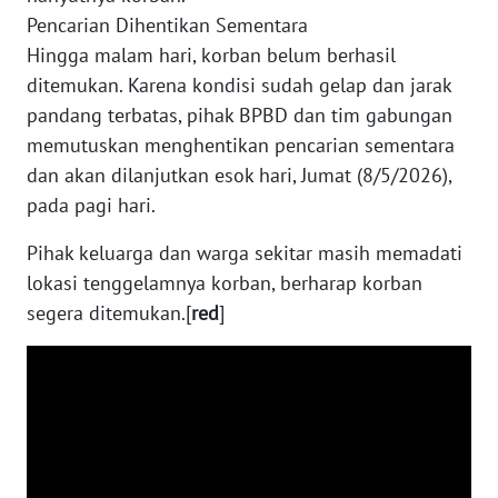
Pencarian Dihentikan Sementara
WN
Hingga malam hari, korban belum berhasil
KALTARA
ditemukan. Karena kondisi sudah gelap dan jarak
pandang terbatas, pihak BPBD dan tim gabungan
WN
memutuskan menghentikan pencarian sementara
KALSEL
dan akan dilanjutkan esok hari, Jumat (8/5/2026),
pada pagi hari.
WN
KALTIM
Pihak keluarga dan warga sekitar masih memadati
lokasi tenggelamnya korban, berharap korban
WN
segera ditemukan.[
red
]
SULSEL
WN
GORONTALO
WN
SULUT