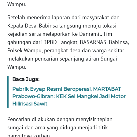
Wampu.
WN
Setelah menerima laporan dari masyarakat dan
NUSANTARA
Kepala Desa, Babinsa langsung menuju lokasi
kejadian serta melaporkan ke Danramil. Tim
WN
gabungan dari BPBD Langkat, BASARNAS, Babinsa,
JOGJA
Polsek Wampu, perangkat desa dan warga sekitar
melakukan pencarian sepanjang aliran Sungai
WN
JATIM
Wampu.
Baca Juga:
WN
BALI
Pabrik Evyap Resmi Beroperasi, MARTABAT
Prabowo-Gibran: KEK Sei Mangkei Jadi Motor
Hilirisasi Sawit
WN
KALBAR
Pencarian dilakukan dengan menyisir tepian
sungai dan area yang diduga menjadi titik
WN
KALTENG
hanyutnya korban.