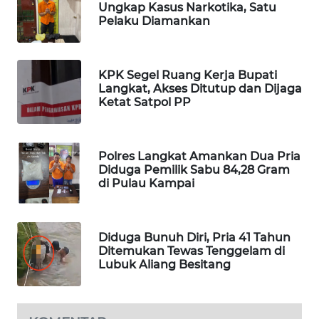
Ungkap Kasus Narkotika, Satu
CILEUNGSI
Pelaku Diamankan
NEWS
BERKAT
KPK Segel Ruang Kerja Bupati
NEWS
Langkat, Akses Ditutup dan Dijaga
Ketat Satpol PP
BERAMPU
NEWS
Polres Langkat Amankan Dua Pria
Diduga Pemilik Sabu 84,28 Gram
ANUGERAH
di Pulau Kampai
NEWS
AKHLAK
Diduga Bunuh Diri, Pria 41 Tahun
ID
Ditemukan Tewas Tenggelam di
Lubuk Aliang Besitang
PERAPKI
NEWS