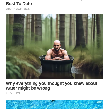
WN
SUMEDANG
WN
CIANJUR
WN
KEPULAUAN
SERIBU
WN
TANGERANG
WN
BINJAI
WN
CIREBON