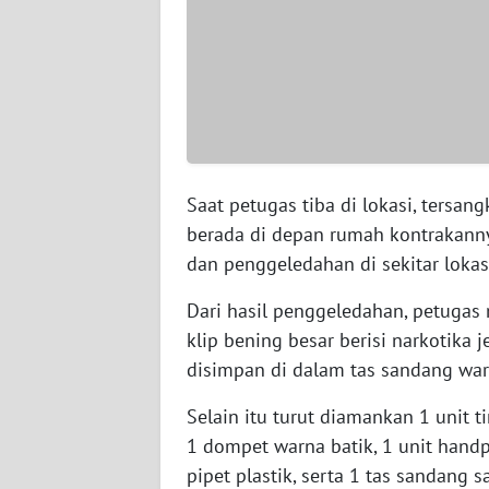
WN
BABEL
WN
SUMBAR
WN
Saat petugas tiba di lokasi, tersang
SUMSEL
berada di depan rumah kontrakan
dan penggeledahan di sekitar lokas
WN
BENGKULU
Dari hasil penggeledahan, petugas
klip bening besar berisi narkotika
WN
disimpan di dalam tas sandang war
LAMPUNG
Selain itu turut diamankan 1 unit t
WN
1 dompet warna batik, 1 unit hand
JATENG
pipet plastik, serta 1 tas sandang 