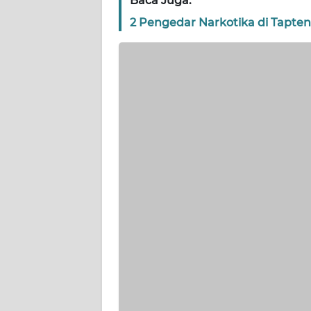
Baca Juga:
WN
2 Pengedar Narkotika di Tapten
SERAMBI
WN
JAMBI
WN
SULTRA
WN
NTB
WN
SULTENG
WN
SULBAR