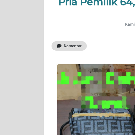
Pria Pemilik 64
INDEKS
BERITA
Kamis
KONTAK
KAMI
Komentar
INFO
IKLAN
TENTANG
KAMI
PEDOMAN
MEDIA
SIBER
REDAKSI