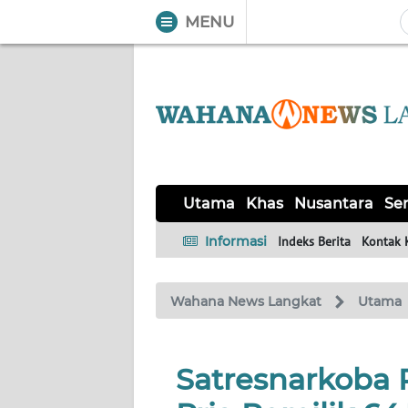
MENU
WAHANA
Tutup
TV
UTAMA
KHAS
Utama
Khas
Nusantara
Ser
NUSANTARA
Informasi
Indeks Berita
Kontak 
SERBA-
Wahana News Langkat
Utama
SERBI
OPINI
Satresnarkoba 
Informasi