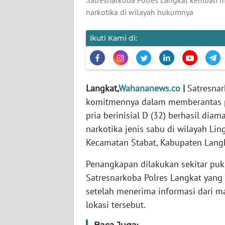
WN
narkotika di wilayah hukumnya
BANTEN
Ikuti Kami di:
WN
NTT
WN
Langkat,
Wahananews.co
|
Satresna
KEPRI
komitmennya dalam memberantas pe
pria berinisial D (32) berhasil d
WN
PAPUA
narkotika jenis sabu di wilayah Li
Kecamatan Stabat, Kabupaten Langk
WN
Penangkapan dilakukan sekitar puk
PAPUA
BARAT
Satresnarkoba Polres Langkat yang d
setelah menerima informasi dari ma
WN
lokasi tersebut.
RIAU