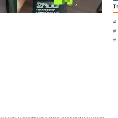
T
#
#
#
 menunjukkan komitmennya dalam memberantas peredaran