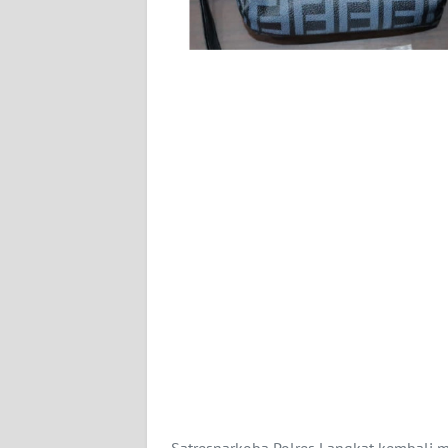
KARIR
DISCLAIMER
Wahana
News
Regional
WN
SUMUT
WN
JAKARTA
WN
JABAR
Satresnarkoba Polres Langkat kembali