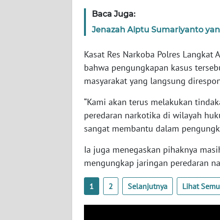
WN
Baca Juga:
NUSANTARA
Jenazah Aiptu Sumariyanto yan
WN
Kasat Res Narkoba Polres Langkat A
JOGJA
bahwa pengungkapan kasus tersebut
masyarakat yang langsung direspon
WN
JATIM
“Kami akan terus melakukan tindak
peredaran narkotika di wilayah huk
WN
sangat membantu dalam pengungkapa
BALI
Ia juga menegaskan pihaknya mas
WN
mengungkap jaringan peredaran nar
KALBAR
1
2
Selanjutnya
Lihat Sem
WN
KALTENG