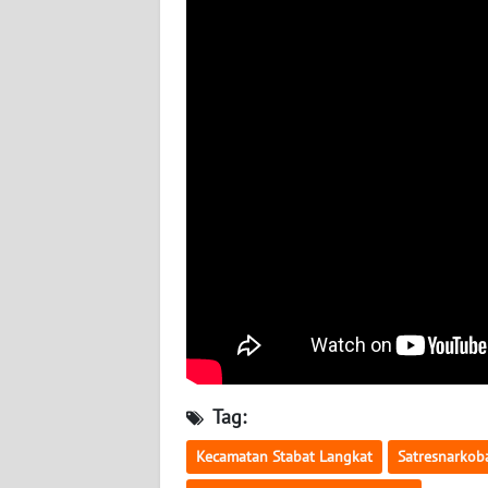
WN
KALTARA
WN
KALSEL
WN
KALTIM
WN
SULSEL
WN
GORONTALO
Tag:
WN
SULUT
Kecamatan Stabat Langkat
Satresnarkob