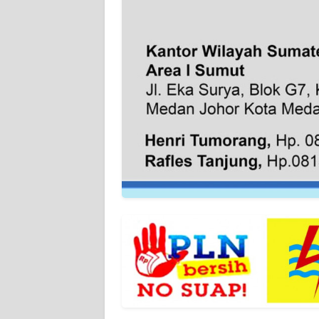
WN
BANTEN
WN
NTT
WN
KEPRI
WN
PAPUA
WN
PAPUA
BARAT
WN
RIAU