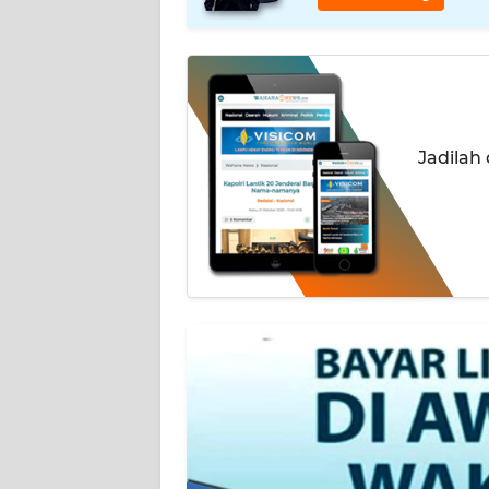
INDEKS
BERITA
KONTAK
KAMI
Jadilah
INFO
IKLAN
TENTANG
KAMI
PEDOMAN
MEDIA
SIBER
REDAKSI