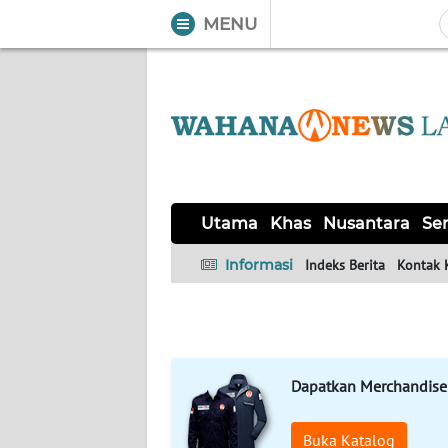
MENU
WAHANA
Tutup
TV
UTAMA
KHAS
Utama
Khas
Nusantara
Ser
NUSANTARA
Informasi
Indeks Berita
Kontak 
SERBA-
SERBI
Dapatkan Merchandise
OPINI
Buka Katalog
Informasi