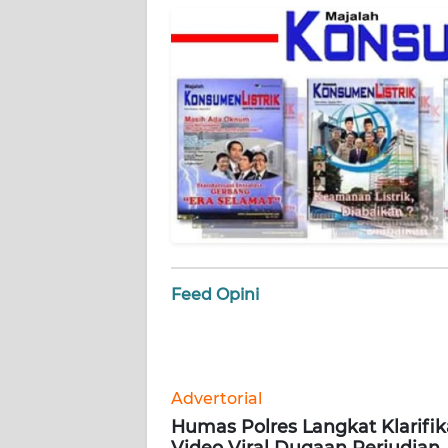
WN
SERAMBI
WN
JAMBI
WN
SULTRA
WN
NTB
Feed Opini
WN
SULTENG
WN
Advertorial
SULBAR
Humas Polres Langkat Klarifik
Video Viral Dugaan Perjudian