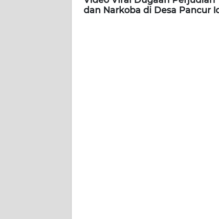
dan Narkoba di Desa Pancur I
WN
BABEL
WN
SUMBAR
WN
SUMSEL
WN
BENGKULU
WN
LAMPUNG
WN
JATENG