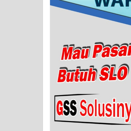
KARIR
DISCLAIMER
Wahana
News
Regional
WN
SUMUT
WN
JAKARTA
WN
JABAR