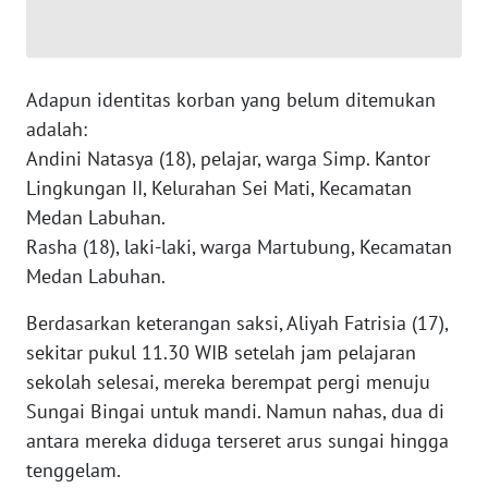
WN
SERAMBI
Adapun identitas korban yang belum ditemukan
adalah:
WN
Andini Natasya (18), pelajar, warga Simp. Kantor
JAMBI
Lingkungan II, Kelurahan Sei Mati, Kecamatan
Medan Labuhan.
WN
SULTRA
Rasha (18), laki-laki, warga Martubung, Kecamatan
Medan Labuhan.
WN
Berdasarkan keterangan saksi, Aliyah Fatrisia (17),
NTB
sekitar pukul 11.30 WIB setelah jam pelajaran
sekolah selesai, mereka berempat pergi menuju
WN
SULTENG
Sungai Bingai untuk mandi. Namun nahas, dua di
antara mereka diduga terseret arus sungai hingga
WN
tenggelam.
SULBAR