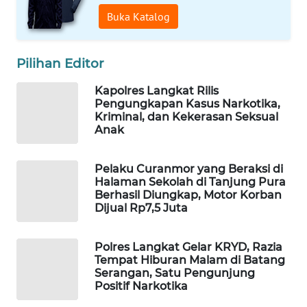
ID
Buka Katalog
MAWAKA
ID
Pilihan Editor
MARTABAT
Kapolres Langkat Rilis
NET
Pengungkapan Kasus Narkotika,
Kriminal, dan Kekerasan Seksual
Anak
PLN
WATCH
Pelaku Curanmor yang Beraksi di
Halaman Sekolah di Tanjung Pura
MKLI
Berhasil Diungkap, Motor Korban
Dijual Rp7,5 Juta
LPKKI
Polres Langkat Gelar KRYD, Razia
Tempat Hiburan Malam di Batang
LKKI
Serangan, Satu Pengunjung
Positif Narkotika
KOPEKLIN