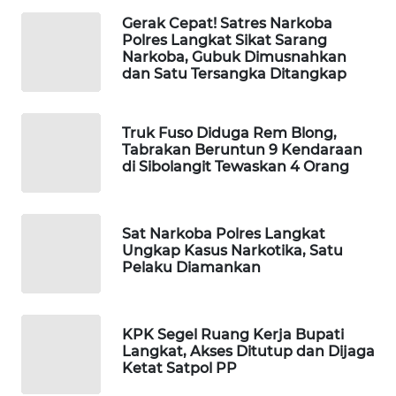
Gerak Cepat! Satres Narkoba
PORTAL
Polres Langkat Sikat Sarang
KONSUMEN
Narkoba, Gubuk Dimusnahkan
dan Satu Tersangka Ditangkap
FORWAMKI
Truk Fuso Diduga Rem Blong,
ALPERKLINAS
Tabrakan Beruntun 9 Kendaraan
di Sibolangit Tewaskan 4 Orang
FORJASIDA
Sat Narkoba Polres Langkat
TAMBANG
Ungkap Kasus Narkotika, Satu
NEWS
Pelaku Diamankan
SITUNGIR
NEWS
KPK Segel Ruang Kerja Bupati
Langkat, Akses Ditutup dan Dijaga
Ketat Satpol PP
SIDIKALANG
NEWS