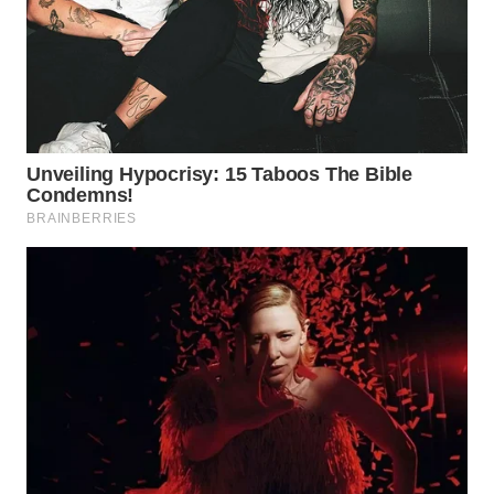
WN
PRIANGAN
TIMUR
WN
SEMARANG
WN
SOLO
WN
BOROBUDUR
WN
MADURA
WN
SURABAYA