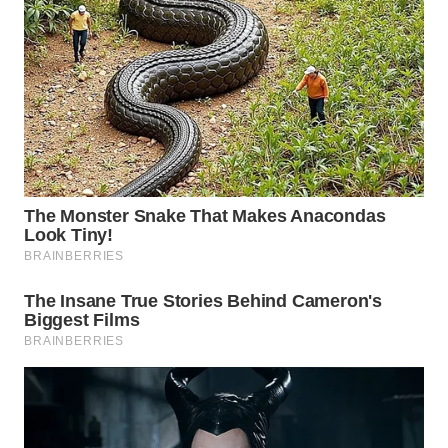
WAHANA
LISTRIK
WAHANA
TRAVEL
WAHANA
TV
WAHANANEWS
ID
WAHANANEWS
CO ID
WAHANANEWS
NET