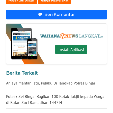
Polsek Sei Bingei
Warga Masyarakat
WN
Beri Komentar
KALTARA
WN
KALSEL
WN
Install Aplikasi
KALTIM
WN
SULSEL
Berita Terkait
Aniaya Mantan Istri, Pelaku Di Tangkap Polres Binjai
WN
GORONTALO
Polsek Sei Bingai Bagikan 100 Kotak Takjil kepada Warga
di Bulan Suci Ramadhan 1447 H
WN
SULUT