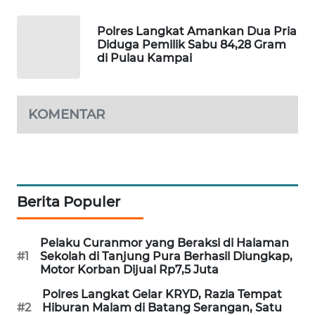
Polres Langkat Amankan Dua Pria
SIBARAGAS
Diduga Pemilik Sabu 84,28 Gram
NEWS
di Pulau Kampai
METRO
SIANTAR
KOMENTAR
NEWS
METRO
MEDAN
NEWS
Berita Populer
METRO
JAKARTA
Pelaku Curanmor yang Beraksi di Halaman
NEWS
#1
Sekolah di Tanjung Pura Berhasil Diungkap,
Motor Korban Dijual Rp7,5 Juta
KRT
Polres Langkat Gelar KRYD, Razia Tempat
NEWS
#2
Hiburan Malam di Batang Serangan, Satu