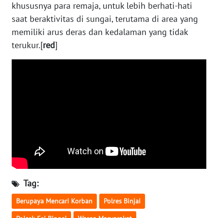
khususnya para remaja, untuk lebih berhati-hati
saat beraktivitas di sungai, terutama di area yang
WN
memiliki arus deras dan kedalaman yang tidak
NUSANTARA
terukur.[
red
]
WN
JOGJA
WN
JATIM
WN
BALI
WN
KALBAR
Tag:
Berupaya Mencari Korban
Polres Binjai
WN
KALTENG