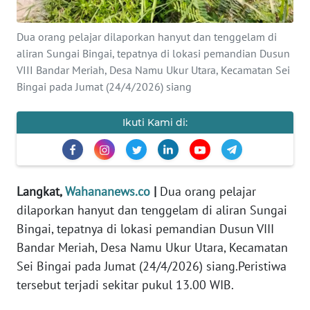
REDAKSI
Dua orang pelajar dilaporkan hanyut dan tenggelam di
KARIR
aliran Sungai Bingai, tepatnya di lokasi pemandian Dusun
VIII Bandar Meriah, Desa Namu Ukur Utara, Kecamatan Sei
DISCLAIMER
Bingai pada Jumat (24/4/2026) siang
Wahana
Ikuti Kami di:
News
Regional
WN
Langkat,
Wahananews.co
|
Dua orang pelajar
SUMUT
dilaporkan hanyut dan tenggelam di aliran Sungai
Bingai, tepatnya di lokasi pemandian Dusun VIII
WN
Bandar Meriah, Desa Namu Ukur Utara, Kecamatan
JAKARTA
Sei Bingai pada Jumat (24/4/2026) siang.Peristiwa
WN
tersebut terjadi sekitar pukul 13.00 WIB.
JABAR