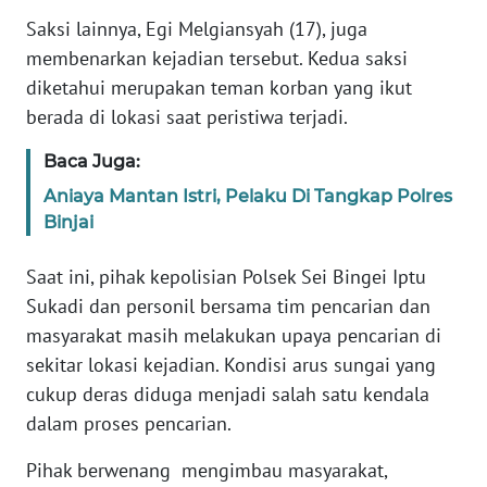
Saksi lainnya, Egi Melgiansyah (17), juga
WN
membenarkan kejadian tersebut. Kedua saksi
BABEL
diketahui merupakan teman korban yang ikut
berada di lokasi saat peristiwa terjadi.
WN
SUMBAR
Baca Juga:
Aniaya Mantan Istri, Pelaku Di Tangkap Polres
WN
Binjai
SUMSEL
Saat ini, pihak kepolisian Polsek Sei Bingei Iptu
WN
Sukadi dan personil bersama tim pencarian dan
BENGKULU
masyarakat masih melakukan upaya pencarian di
sekitar lokasi kejadian. Kondisi arus sungai yang
WN
cukup deras diduga menjadi salah satu kendala
LAMPUNG
dalam proses pencarian.
WN
Pihak berwenang mengimbau masyarakat,
JATENG