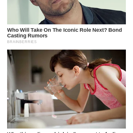
BEKASI
WN
BOGOR
WN
DEPOK
WN
TAPANULI
UTARA
WN
SAMOSIR
WN
PADANG
LAWAS