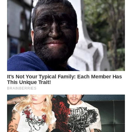
WN
INDRAMAYU
WN
KUNINGAN
WN
MAJALENGKA
WN
SUBANG
WN
SUKABUMI
WN
PURWAKARTA