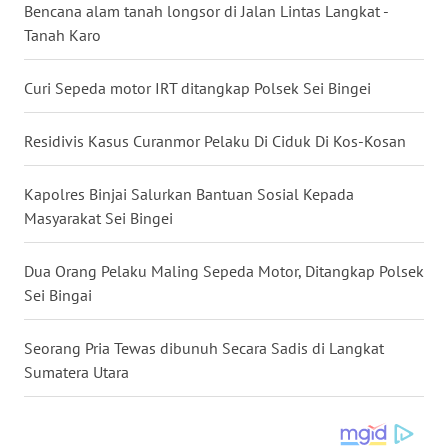
Bencana alam tanah longsor di Jalan Lintas Langkat -
Tanah Karo
WN
MALUKU
Curi Sepeda motor IRT ditangkap Polsek Sei Bingei
WN
MALUT
Residivis Kasus Curanmor Pelaku Di Ciduk Di Kos-Kosan
WN
Kapolres Binjai Salurkan Bantuan Sosial Kepada
DAIRI
Masyarakat Sei Bingei
WN
Dua Orang Pelaku Maling Sepeda Motor, Ditangkap Polsek
DANAU
Sei Bingai
TOBA
Seorang Pria Tewas dibunuh Secara Sadis di Langkat
WN
Sumatera Utara
NIAS
WN