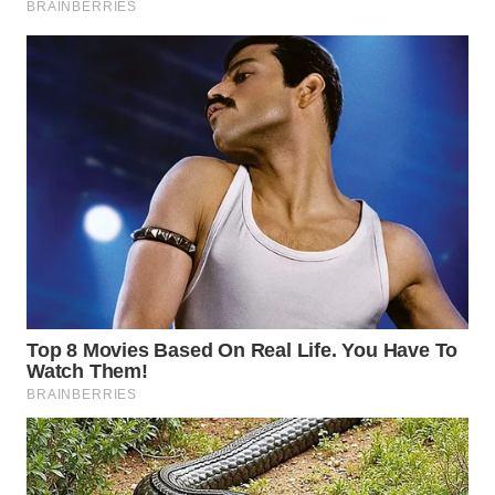
Wahana
Media
Group
WAHANA
NEWS
WAHANA
TANI
WAHANA
ADVOKAT
WAHANA
INFRASTRUKTUR
WAHANA
KONSUMEN