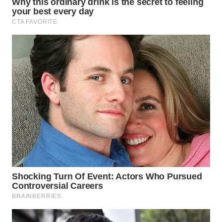
WN
SUMEDANG
WN
CIANJUR
WN
KEPULAUAN
SERIBU
WN
TANGERANG
WN
BINJAI
WN
CIREBON