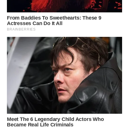
WN
NATUNA
WN
BINTAN
WN
MANDALIKA
WN
LIKUPANG
WN
LABUANBAJO
WN
BORNEO