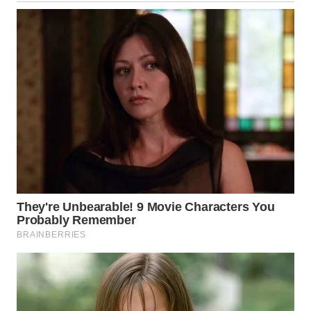
LANGKAT
WN
TAPANULI
SELATAN
WN
TANJUNG
LESUNG
WN
KARO
WN
SIMALUNGUN
WN
LABUHANBATU