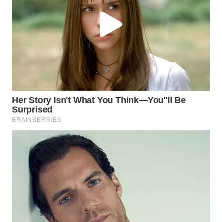
WN
TAPANULI
TENGAH
WN DELI
SERDANG
WN
TEBING
TINGGI
WN
PAKPAK
WN
KARAWANG
WN