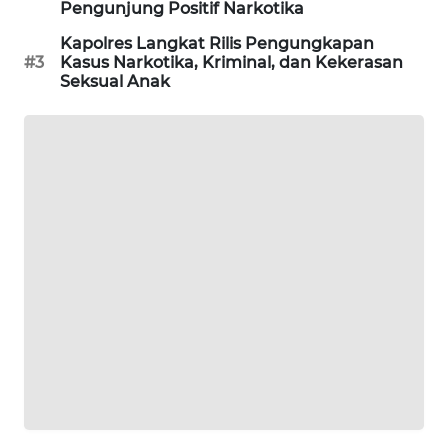
Pengunjung Positif Narkotika
KARING
Kapolres Langkat Rilis Pengungkapan
NEWS
#3
Kasus Narkotika, Kriminal, dan Kekerasan
Seksual Anak
JURNAL
MARITIM
HUMBANG
NEWS
GARONGGANG
NEWS
FISUELRI
ID
ENERGI
NEWS