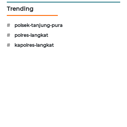
CILEUNGSI
Trending
NEWS
#
polsek-tanjung-pura
BERKAT
NEWS
#
polres-langkat
#
kapolres-langkat
BERAMPU
NEWS
ANUGERAH
NEWS
AKHLAK
ID
PERAPKI
NEWS