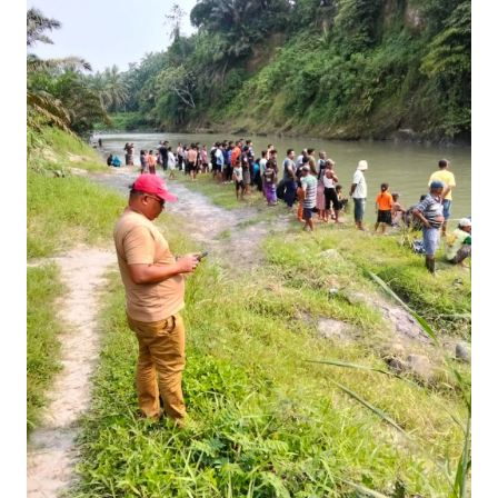
Informasi
INDEKS
BERITA
KONTAK
KAMI
INFO
IKLAN
TENTANG
KAMI
PEDOMAN
MEDIA
SIBER