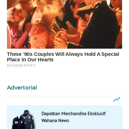
WAHANA
DESA
WISATA
LAPAK
WAHANA
Wahana
Network
KONSUMEN
LISTRIK
Advertorial
MASYARAKAT
KELISTRIKAN
Dapatkan Merchandise Eksklusif
Wahana News
WALINKI