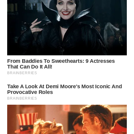
WAHANA
SPORT
WAHANA
UMKM
WAHANA
SELEB
WAHANA
PERSONA
WAHANA
OTOMOTIF
WAHANA
HEALTH