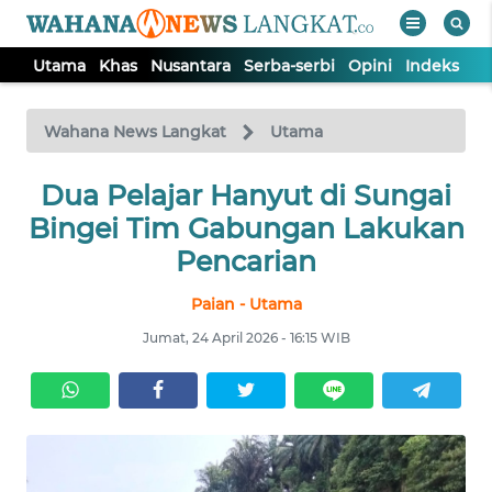
Utama
Khas
Nusantara
Serba-serbi
Opini
Indeks
WAHANA
Tutup
TV
Wahana News Langkat
Utama
Dua Pelajar Hanyut di Sungai
UTAMA
Bingei Tim Gabungan Lakukan
KHAS
Pencarian
Paian - Utama
NUSANTARA
Jumat, 24 April 2026 - 16:15 WIB
SERBA-
SERBI
OPINI