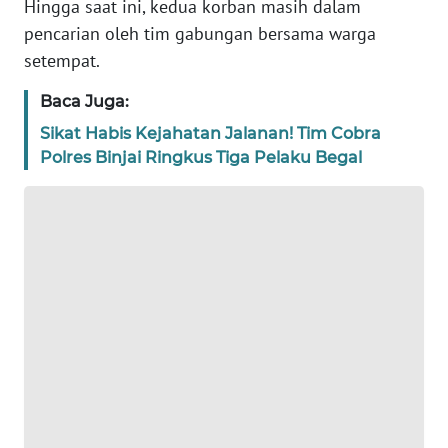
Hingga saat ini, kedua korban masih dalam
pencarian oleh tim gabungan bersama warga
WN
BANTEN
setempat.
Baca Juga:
WN
NTT
Sikat Habis Kejahatan Jalanan! Tim Cobra
Polres Binjai Ringkus Tiga Pelaku Begal
WN
KEPRI
WN
PAPUA
WN
PAPUA
BARAT
WN
RIAU