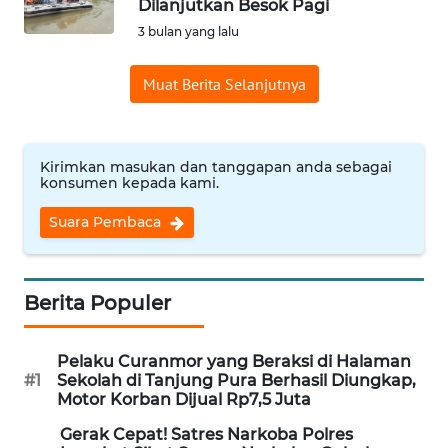
Dilanjutkan Besok Pagi
Informasi
3 bulan yang lalu
INDEKS
Muat Berita Selanjutnya
BERITA
KONTAK
KAMI
Kirimkan masukan dan tanggapan anda sebagai
konsumen kepada kami.
INFO
Suara Pembaca
IKLAN
TENTANG
Berita Populer
KAMI
Pelaku Curanmor yang Beraksi di Halaman
PEDOMAN
#1
Sekolah di Tanjung Pura Berhasil Diungkap,
MEDIA
Motor Korban Dijual Rp7,5 Juta
SIBER
Gerak Cepat! Satres Narkoba Polres