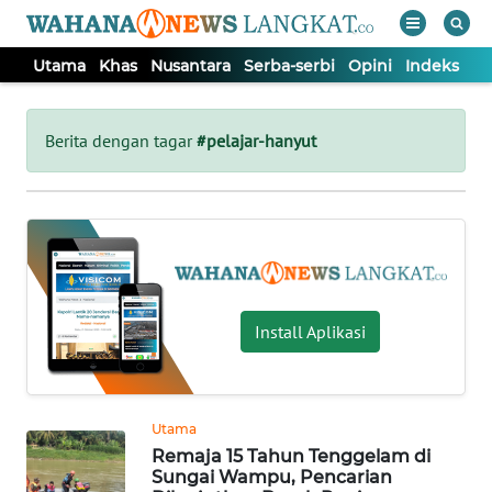
Utama
Khas
Nusantara
Serba-serbi
Opini
Indeks
WAHANA
Tutup
TV
Berita dengan tagar
#pelajar-hanyut
UTAMA
KHAS
NUSANTARA
Install Aplikasi
SERBA-
SERBI
Utama
Remaja 15 Tahun Tenggelam di
OPINI
Sungai Wampu, Pencarian