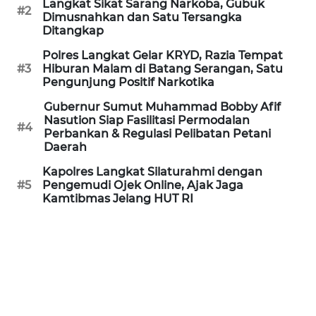
Langkat Sikat Sarang Narkoba, Gubuk
REDAKSI
#2
Dimusnahkan dan Satu Tersangka
Ditangkap
KARIR
Polres Langkat Gelar KRYD, Razia Tempat
#3
Hiburan Malam di Batang Serangan, Satu
Pengunjung Positif Narkotika
DISCLAIMER
Gubernur Sumut Muhammad Bobby Afif
Wahana
Nasution Siap Fasilitasi Permodalan
#4
News
Perbankan & Regulasi Pelibatan Petani
Regional
Daerah
Kapolres Langkat Silaturahmi dengan
WN
#5
Pengemudi Ojek Online, Ajak Jaga
Kamtibmas Jelang HUT RI
SUMUT
WN
JAKARTA
WN
JABAR