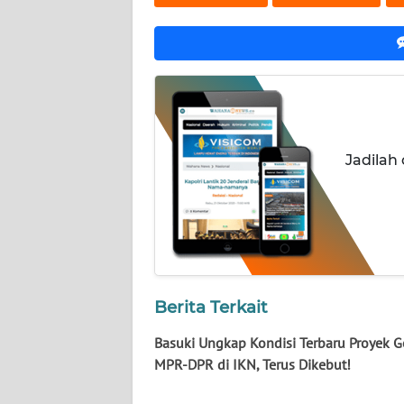
WN
SERAMBI
WN
JAMBI
WN
Jadilah
SULTRA
WN
NTB
WN
Berita Terkait
SULTENG
Basuki Ungkap Kondisi Terbaru Proyek 
WN
MPR-DPR di IKN, Terus Dikebut!
SULBAR