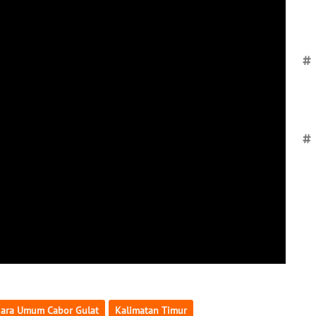
#
#
uara Umum Cabor Gulat
Kalimatan Timur