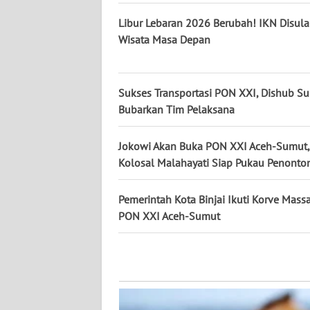
WN
Libur Lebaran 2026 Berubah! IKN Disula
BABEL
Wisata Masa Depan
WN
SUMBAR
Sukses Transportasi PON XXI, Dishub S
Bubarkan Tim Pelaksana
WN
SUMSEL
Jokowi Akan Buka PON XXI Aceh-Sumut, 
Kolosal Malahayati Siap Pukau Penonto
WN
BENGKULU
Pemerintah Kota Binjai Ikuti Korve Massa
PON XXI Aceh-Sumut
WN
LAMPUNG
WN
JATENG