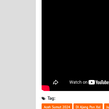
WN
BANTEN
WN
NTT
WN
KEPRI
WN
PAPUA
WN
PAPUA
BARAT
WN
Tag:
RIAU
Aceh Sumut 2024
Di Ajang Pon Xxi
J