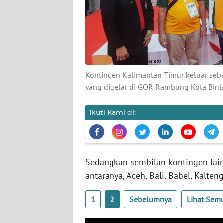
KARIR
DISCLAIMER
Wahana
Kontingen Kalimantan Timur keluar seb
News
yang digelar di GOR Rambung Kota Binj
Regional
Ikuti Kami di:
WN
SUMUT
WN
Sedangkan sembilan kontingen lain
JAKARTA
antaranya, Aceh, Bali, Babel, Kalteng
WN
1
2
Sebelumnya
Lihat Sem
JABAR