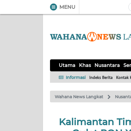
MENU
WAHANA
Tutup
TV
UTAMA
KHAS
Utama
Khas
Nusantara
Ser
NUSANTARA
Informasi
Indeks Berita
Kontak 
SERBA-
Wahana News Langkat
Nusant
SERBI
OPINI
Kalimantan Ti
Informasi