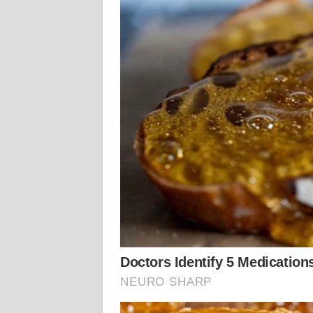
WN
NUSANTARA
WN
JOGJA
WN
JATIM
WN
BALI
WN
KALBAR
WN
KALTENG