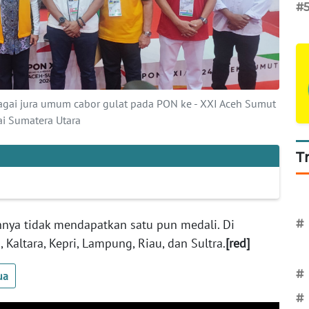
#
agai jura umum cabor gulat pada PON ke - XXI Aceh Sumut
ai Sumatera Utara
T
nya tidak mendapatkan satu pun medali. Di
#
, Kaltara, Kepri, Lampung, Riau, dan Sultra.
[red]
#
ua
#