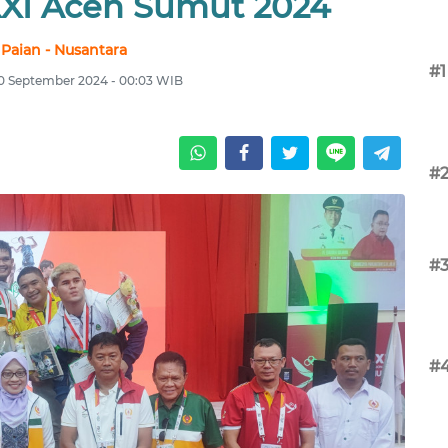
XI Aceh Sumut 2024
Paian - Nusantara
#1
0 September 2024 - 00:03 WIB
#
#
#