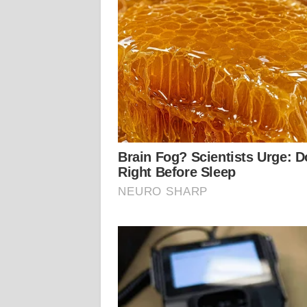
WN
KALTARA
WN
KALSEL
WN
KALTIM
WN
SULSEL
WN
GORONTALO
WN
SULUT