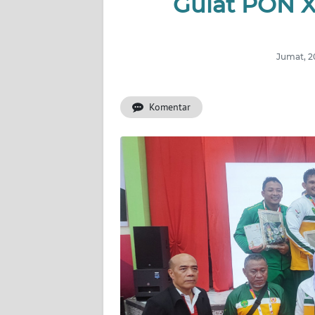
Gulat PON X
INDEKS
BERITA
Jumat, 2
KONTAK
KAMI
Komentar
INFO
IKLAN
TENTANG
KAMI
PEDOMAN
MEDIA
SIBER
REDAKSI