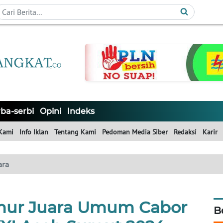
ba-serbi
Opini
Indeks
Kami
Info Iklan
Tentang Kami
Pedoman Media Siber
Redaksi
Karir
ara
mur Juara Umum Cabor
B