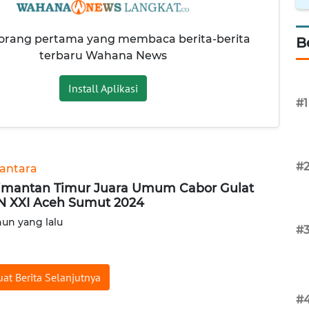
 orang pertama yang membaca berita-berita
B
terbaru Wahana News
Install Aplikasi
#1
#
antara
imantan Timur Juara Umum Cabor Gulat
 XXI Aceh Sumut 2024
hun yang lalu
#
at Berita Selanjutnya
#