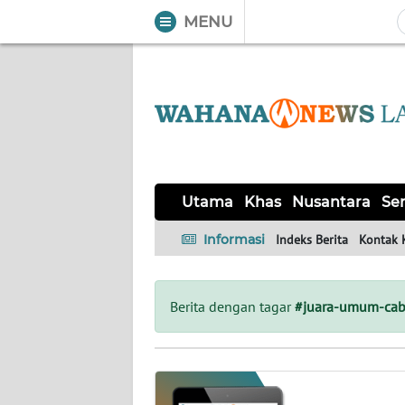
MENU
WAHANA
Tutup
TV
UTAMA
KHAS
Utama
Khas
Nusantara
Ser
NUSANTARA
Informasi
Indeks Berita
Kontak 
SERBA-
SERBI
Berita dengan tagar
#juara-umum-cab
OPINI
Informasi