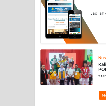
INDEKS
Jadilah
BERITA
KONTAK
KAMI
INFO
IKLAN
Nus
TENTANG
Kal
KAMI
PON
2 ta
PEDOMAN
MEDIA
SIBER
Mu
REDAKSI