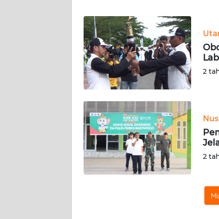
WN
BANTEN
Ut
WN
Obo
NTT
Lab
2 ta
WN
KEPRI
WN
Nus
PAPUA
Pem
Jel
WN
2 ta
PAPUA
BARAT
WN
Mu
RIAU