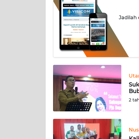
INDEKS
Jadilah
BERITA
KONTAK
KAMI
INFO
IKLAN
Ut
TENTANG
Suk
KAMI
Bub
2 ta
PEDOMAN
MEDIA
SIBER
Nus
REDAKSI
Kal