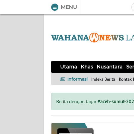
MENU
WAHANA
Tutup
TV
UTAMA
KHAS
Utama
Khas
Nusantara
Ser
NUSANTARA
Informasi
Indeks Berita
Kontak 
SERBA-
SERBI
Berita dengan tagar
#aceh-sumut-20
OPINI
Informasi