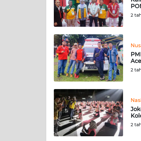
PON
KARIR
2 ta
DISCLAIMER
Wahana
Nus
News
PMI
Regional
Ace
2 ta
WN
SUMUT
WN
Nas
JAKARTA
Jok
Kol
WN
2 ta
JABAR