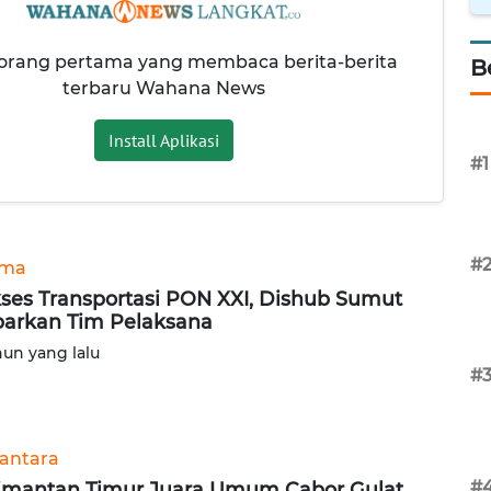
 orang pertama yang membaca berita-berita
B
terbaru Wahana News
Install Aplikasi
#1
#
ama
ses Transportasi PON XXI, Dishub Sumut
arkan Tim Pelaksana
hun yang lalu
#
antara
#
imantan Timur Juara Umum Cabor Gulat