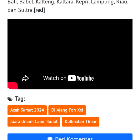
Bali, Babel, Kalteng, Kaltara, Kepri, Lampung, Riau,
dan Sultra.
[red]
WN
NUSANTARA
WN
JOGJA
WN
JATIM
WN
BALI
Tag:
WN
Aceh Sumut 2024
Di Ajang Pon Xxi
KALBAR
Juara Umum Cabor Gulat
Kalimatan Timur
WN
KALTENG
Beri Komentar