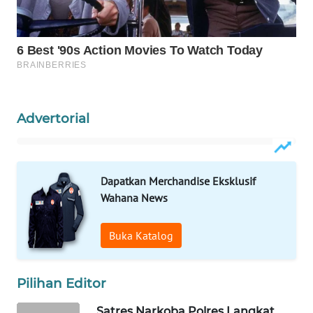
WAHANA
SPORT
WAHANA
UMKM
Advertorial
WAHANA
SELEB
Dapatkan Merchandise Eksklusif
WAHANA
Wahana News
PERSONA
Buka Katalog
WAHANA
OTOMOTIF
Pilihan Editor
WAHANA
HEALTH
Satres Narkoba Polres Langkat