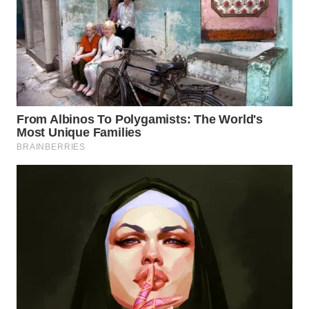
BEKASI
WN
BOGOR
WN
DEPOK
WN
TAPANULI
UTARA
WN
SAMOSIR
WN
PADANG
LAWAS