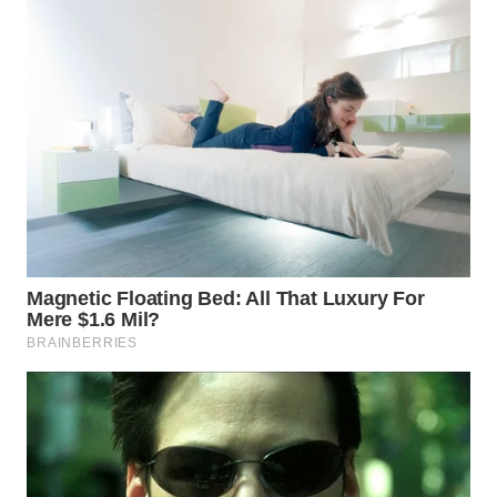
Wahana
Media
Group
WAHANA
NEWS
WAHANA
TANI
WAHANA
ADVOKAT
WAHANA
INFRASTRUKTUR
WAHANA
KONSUMEN