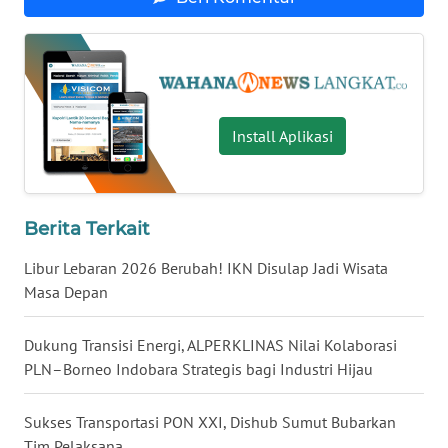
WN
KALTARA
WN
Install Aplikasi
KALSEL
WN
KALTIM
Berita Terkait
WN
Libur Lebaran 2026 Berubah! IKN Disulap Jadi Wisata
SULSEL
Masa Depan
WN
Dukung Transisi Energi, ALPERKLINAS Nilai Kolaborasi
GORONTALO
PLN–Borneo Indobara Strategis bagi Industri Hijau
WN
Sukses Transportasi PON XXI, Dishub Sumut Bubarkan
SULUT
Tim Pelaksana