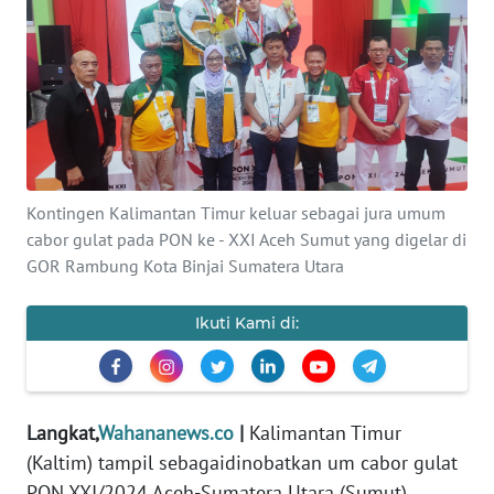
Informasi
INDEKS
BERITA
KONTAK
KAMI
Kontingen Kalimantan Timur keluar sebagai jura umum
cabor gulat pada PON ke - XXI Aceh Sumut yang digelar di
INFO
IKLAN
GOR Rambung Kota Binjai Sumatera Utara
TENTANG
Ikuti Kami di:
KAMI
PEDOMAN
MEDIA
Langkat,
Wahananews.co
|
Kalimantan Timur
SIBER
(Kaltim) tampil sebagaidinobatkan um cabor gulat
PON XXI/2024 Aceh-Sumatera Utara (Sumut)