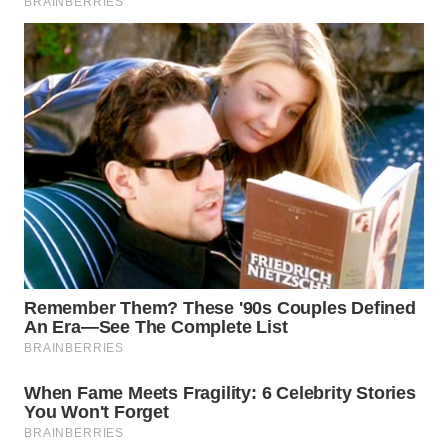
WN
INDRAMAYU
WN
KUNINGAN
WN
MAJALENGKA
WN
SUBANG
WN
SUKABUMI
WN
PURWAKARTA