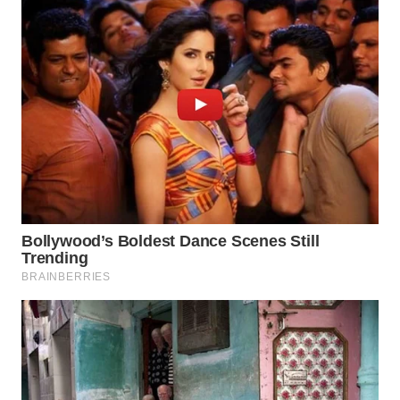
WN
TAPANULI
TENGAH
WN DELI
SERDANG
WN
TEBING
TINGGI
WN
PAKPAK
WN
KARAWANG
WN