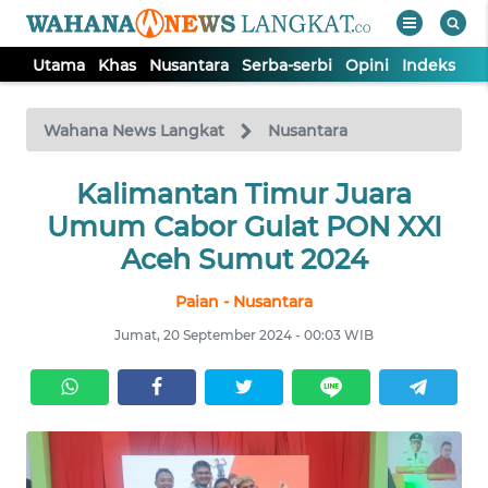
Utama
Khas
Nusantara
Serba-serbi
Opini
Indeks
WAHANA
Tutup
TV
Wahana News Langkat
Nusantara
Kalimantan Timur Juara
UTAMA
Umum Cabor Gulat PON XXI
KHAS
Aceh Sumut 2024
Paian - Nusantara
NUSANTARA
Jumat, 20 September 2024 - 00:03 WIB
SERBA-
SERBI
OPINI