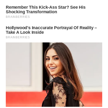
WN
PRIANGAN
TIMUR
WN
SEMARANG
WN
SOLO
WN
BOROBUDUR
WN
MADURA
WN
SURABAYA