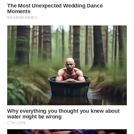
LANGKAT
WN
TAPANULI
SELATAN
WN
TANJUNG
LESUNG
WN
KARO
WN
SIMALUNGUN
WN
LABUHANBATU