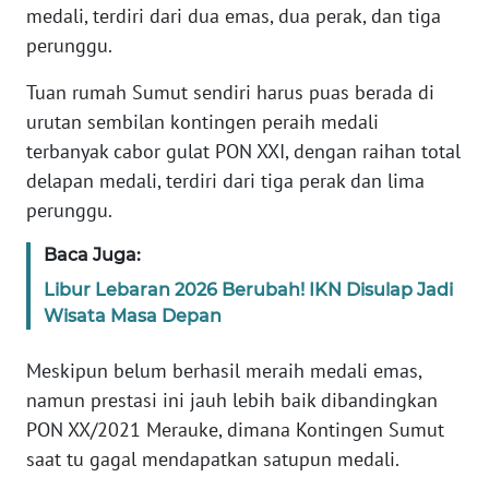
medali, terdiri dari dua emas, dua perak, dan tiga
perunggu.
WN
SERAMBI
Tuan rumah Sumut sendiri harus puas berada di
urutan sembilan kontingen peraih medali
WN
terbanyak cabor gulat PON XXI, dengan raihan total
JAMBI
delapan medali, terdiri dari tiga perak dan lima
perunggu.
WN
SULTRA
Baca Juga:
Libur Lebaran 2026 Berubah! IKN Disulap Jadi
WN
Wisata Masa Depan
NTB
Meskipun belum berhasil meraih medali emas,
WN
namun prestasi ini jauh lebih baik dibandingkan
SULTENG
PON XX/2021 Merauke, dimana Kontingen Sumut
saat tu gagal mendapatkan satupun medali.
WN
SULBAR