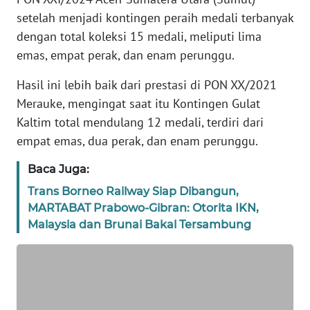
REDAKSI
setelah menjadi kontingen peraih medali terbanyak
dengan total koleksi 15 medali, meliputi lima
KARIR
emas, empat perak, dan enam perunggu.
DISCLAIMER
Hasil ini lebih baik dari prestasi di PON XX/2021
Merauke, mengingat saat itu Kontingen Gulat
Wahana
Kaltim total mendulang 12 medali, terdiri dari
News
empat emas, dua perak, dan enam perunggu.
Regional
Baca Juga:
WN
Trans Borneo Railway Siap Dibangun,
SUMUT
MARTABAT Prabowo-Gibran: Otorita IKN,
Malaysia dan Brunai Bakal Tersambung
WN
JAKARTA
WN
JABAR