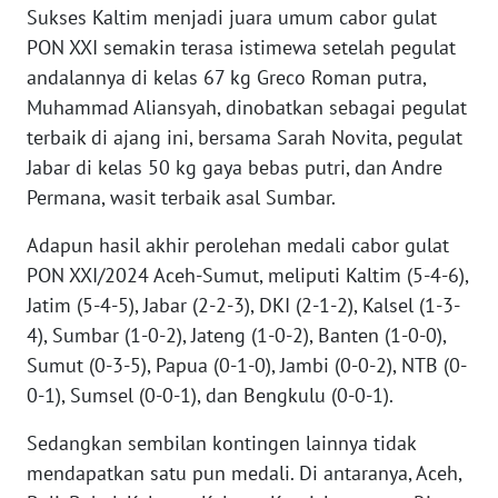
Sukses Kaltim menjadi juara umum cabor gulat
PON XXI semakin terasa istimewa setelah pegulat
WN
andalannya di kelas 67 kg Greco Roman putra,
BABEL
Muhammad Aliansyah, dinobatkan sebagai pegulat
terbaik di ajang ini, bersama Sarah Novita, pegulat
WN
SUMBAR
Jabar di kelas 50 kg gaya bebas putri, dan Andre
Permana, wasit terbaik asal Sumbar.
WN
SUMSEL
Adapun hasil akhir perolehan medali cabor gulat
PON XXI/2024 Aceh-Sumut, meliputi Kaltim (5-4-6),
WN
Jatim (5-4-5), Jabar (2-2-3), DKI (2-1-2), Kalsel (1-3-
BENGKULU
4), Sumbar (1-0-2), Jateng (1-0-2), Banten (1-0-0),
Sumut (0-3-5), Papua (0-1-0), Jambi (0-0-2), NTB (0-
WN
0-1), Sumsel (0-0-1), dan Bengkulu (0-0-1).
LAMPUNG
Sedangkan sembilan kontingen lainnya tidak
WN
mendapatkan satu pun medali. Di antaranya, Aceh,
JATENG