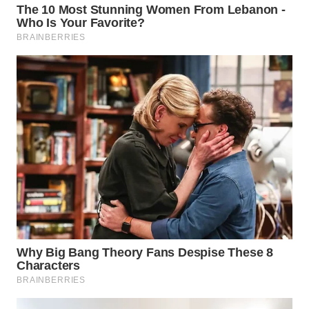
WN
NATUNA
WN
BINTAN
WN
MANDALIKA
WN
LIKUPANG
WN
LABUANBAJO
WN
BORNEO