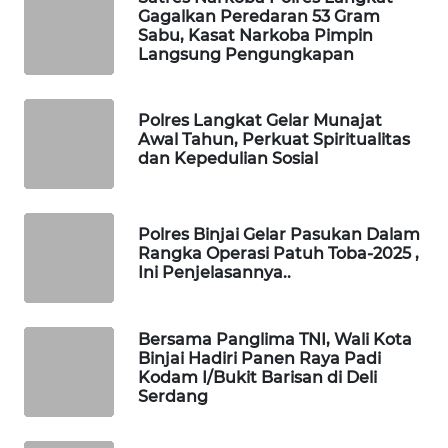
Gagalkan Peredaran 53 Gram
Sabu, Kasat Narkoba Pimpin
WAHANA
Langsung Pengungkapan
DESA
WISATA
Polres Langkat Gelar Munajat
LAPAK
Awal Tahun, Perkuat Spiritualitas
WAHANA
dan Kepedulian Sosial
Wahana
Network
Polres Binjai Gelar Pasukan Dalam
Rangka Operasi Patuh Toba-2025 ,
Ini Penjelasannya..
KONSUMEN
LISTRIK
Bersama Panglima TNI, Wali Kota
MASYARAKAT
Binjai Hadiri Panen Raya Padi
KELISTRIKAN
Kodam I/Bukit Barisan di Deli
Serdang
WALINKI