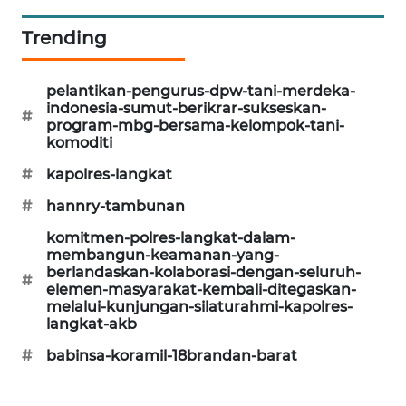
KARING
Trending
NEWS
pelantikan-pengurus-dpw-tani-merdeka-
JURNAL
indonesia-sumut-berikrar-sukseskan-
MARITIM
#
program-mbg-bersama-kelompok-tani-
komoditi
HUMBANG
#
kapolres-langkat
NEWS
#
hannry-tambunan
GARONGGANG
komitmen-polres-langkat-dalam-
NEWS
membangun-keamanan-yang-
berlandaskan-kolaborasi-dengan-seluruh-
#
elemen-masyarakat-kembali-ditegaskan-
FISUELRI
melalui-kunjungan-silaturahmi-kapolres-
ID
langkat-akb
#
babinsa-koramil-18brandan-barat
ENERGI
NEWS