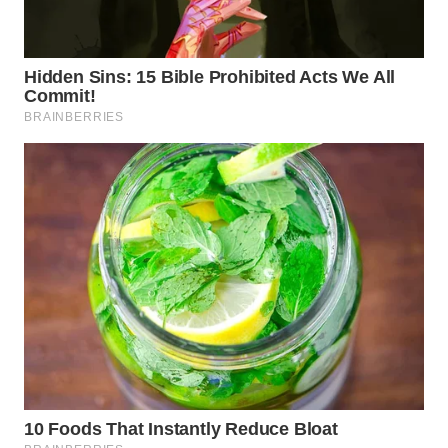
WN
SUMEDANG
WN
CIANJUR
WN
KEPULAUAN
SERIBU
WN
TANGERANG
WN
BINJAI
WN
CIREBON