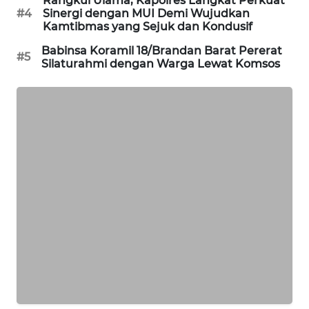
Rangkul Ulama, Kapolres Langkat Perkuat
#4
Sinergi dengan MUI Demi Wujudkan
Kamtibmas yang Sejuk dan Kondusif
SIBARAGAS
NEWS
Babinsa Koramil 18/Brandan Barat Pererat
#5
Silaturahmi dengan Warga Lewat Komsos
METRO
SIANTAR
NEWS
METRO
MEDAN
NEWS
METRO
JAKARTA
NEWS
KRT
NEWS