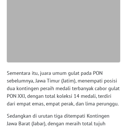
WN
BANTEN
WN
NTT
WN
KEPRI
Sementara itu, juara umum gulat pada PON
WN
PAPUA
sebelumnya, Jawa Timur (Jatim), menempati posisi
dua kontingen peraih medali terbanyak cabor gulat
WN
PON XXI, dengan total koleksi 14 medali, terdiri
PAPUA
dari empat emas, empat perak, dan lima perunggu.
BARAT
Sedangkan di urutan tiga ditempati Kontingen
WN
Jawa Barat (Jabar), dengan meraih total tujuh
RIAU