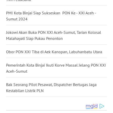
WN
PMI Kota Binjai Siap Sukseskan PON Ke - XXI Aceh -
MALUKU
Sumut 2024
WN
Jokowi Akan Buka PON XXI Aceh-Sumut, Tarian Kolosal
MALUT
Malahayati Siap Pukau Penonton
WN
Obor PON XXI Tiba di Aek Kanopan, Labuhanbatu Utara
DAIRI
Pemerintah Kota Binjai Ikuti Korve Massal Jelang PON XXI
WN
DANAU
Aceh-Sumut
TOBA
Bak Seorang Pilot Pesawat, Dispatcher Bertugas Jaga
WN
Kestabilan Listrik PLN
NIAS
WN