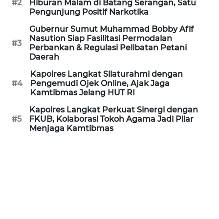
#2
Hiburan Malam di Batang Serangan, Satu
REDAKSI
Pengunjung Positif Narkotika
Gubernur Sumut Muhammad Bobby Afif
KARIR
Nasution Siap Fasilitasi Permodalan
#3
Perbankan & Regulasi Pelibatan Petani
Daerah
DISCLAIMER
Kapolres Langkat Silaturahmi dengan
Wahana
#4
Pengemudi Ojek Online, Ajak Jaga
News
Kamtibmas Jelang HUT RI
Regional
Kapolres Langkat Perkuat Sinergi dengan
#5
FKUB, Kolaborasi Tokoh Agama Jadi Pilar
WN
Menjaga Kamtibmas
SUMUT
WN
JAKARTA
WN
JABAR