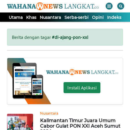
Utama
Khas
Nusantara
Serba-serbi
Opini
Indeks
WAHANA
Tutup
TV
Berita dengan tagar
#di-ajang-pon-xxi
UTAMA
KHAS
NUSANTARA
Install Aplikasi
SERBA-
SERBI
Nusantara
Kalimantan Timur Juara Umum
OPINI
Cabor Gulat PON XXI Aceh Sumut