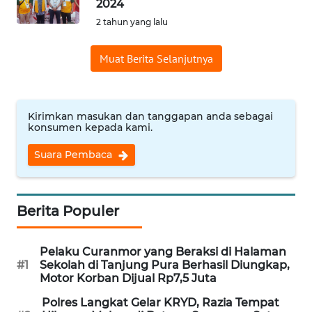
2024
Informasi
2 tahun yang lalu
INDEKS
Muat Berita Selanjutnya
BERITA
KONTAK
KAMI
Kirimkan masukan dan tanggapan anda sebagai
konsumen kepada kami.
INFO
Suara Pembaca
IKLAN
TENTANG
Berita Populer
KAMI
Pelaku Curanmor yang Beraksi di Halaman
PEDOMAN
#1
Sekolah di Tanjung Pura Berhasil Diungkap,
MEDIA
Motor Korban Dijual Rp7,5 Juta
SIBER
Polres Langkat Gelar KRYD, Razia Tempat