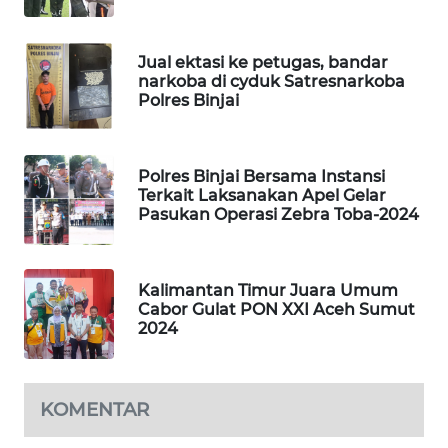
KARING
NEWS
Jual ektasi ke petugas, bandar
narkoba di cyduk Satresnarkoba
Polres Binjai
JURNAL
MARITIM
Polres Binjai Bersama Instansi
HUMBANG
Terkait Laksanakan Apel Gelar
NEWS
Pasukan Operasi Zebra Toba-2024
GARONGGANG
NEWS
Kalimantan Timur Juara Umum
Cabor Gulat PON XXI Aceh Sumut
FISUELRI
2024
ID
ENERGI
KOMENTAR
NEWS