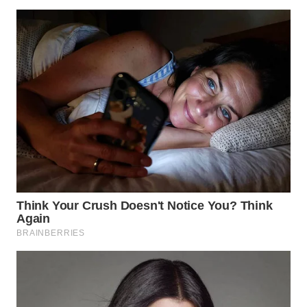
BEKASI
WN
BOGOR
WN
DEPOK
WN
TAPANULI
UTARA
WN
SAMOSIR
WN
PADANG
LAWAS