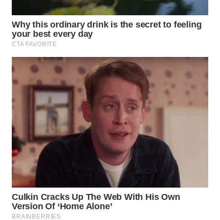
WN
TAPANULI
TENGAH
WN DELI
SERDANG
WN
TEBING
TINGGI
WN
PAKPAK
WN
KARAWANG
WN