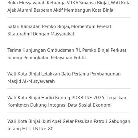
Buka Musyawarah Keluarga V IKA Smansa Binjai, Wali Kota
Ajak Alumni Berperan Aktif Membangun Kota Binjai
WN
MALUKU
Safari Ramadan Pemko Binjai, Momentum Pererat
Silaturahmi Dengan Masyarakat
WN
MALUT
Terima Kunjungan Ombudsman RI, Pemko Binjai Perkuat
WN
Sinergi Peningkatan Pelayanan Publik
DAIRI
Wali Kota Binjai Letakkan Batu Pertama Pembangunan
WN
Masjid Al-Musyawarah
DANAU
TOBA
Wali Kota Binjai Hadiri Konreg PDRB-ISE 2025, Tegaskan
Komitmen Dukung Integrasi Data Sosial Ekonomi
WN
NIAS
Wali Kota Binjai Ikuti Apel Gelar Pasukan Patroli Gabungan
Jelang HUT TNI ke-80
WN