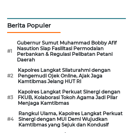
CILEUNGSI
NEWS
Berita Populer
BERKAT
NEWS
Gubernur Sumut Muhammad Bobby Afif
Nasution Siap Fasilitasi Permodalan
#1
BERAMPU
Perbankan & Regulasi Pelibatan Petani
NEWS
Daerah
Kapolres Langkat Silaturahmi dengan
ANUGERAH
#2
Pengemudi Ojek Online, Ajak Jaga
NEWS
Kamtibmas Jelang HUT RI
Kapolres Langkat Perkuat Sinergi dengan
AKHLAK
#3
FKUB, Kolaborasi Tokoh Agama Jadi Pilar
ID
Menjaga Kamtibmas
Rangkul Ulama, Kapolres Langkat Perkuat
PERAPKI
#4
Sinergi dengan MUI Demi Wujudkan
NEWS
Kamtibmas yang Sejuk dan Kondusif