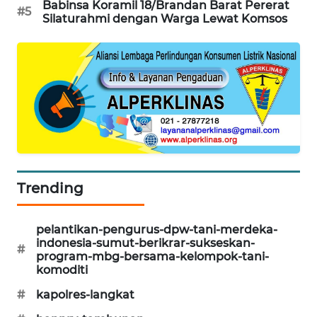
Babinsa Koramil 18/Brandan Barat Pererat
#5
SONYA
Silaturahmi dengan Warga Lewat Komsos
ASA
NEWS
Trending
pelantikan-pengurus-dpw-tani-merdeka-
indonesia-sumut-berikrar-sukseskan-
#
program-mbg-bersama-kelompok-tani-
komoditi
#
kapolres-langkat