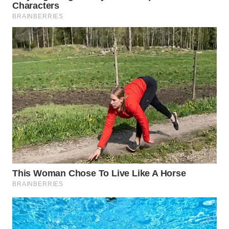
WN
PRIANGAN
TIMUR
WN
SEMARANG
WN
SOLO
WN
BOROBUDUR
WN
MADURA
WN
SURABAYA