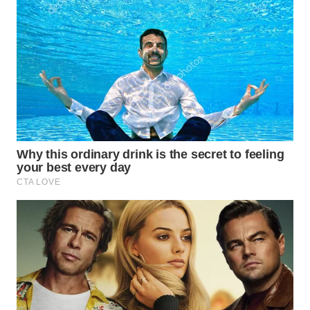
WN
NATUNA
WN
BINTAN
WN
MANDALIKA
WN
LIKUPANG
WN
LABUANBAJO
WN
BORNEO