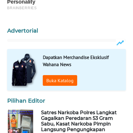
PORTAL
KONSUMEN
Advertorial
FORWAMKI
ALPERKLINAS
Dapatkan Merchandise Eksklusif
Wahana News
FORJASIDA
Buka Katalog
TAMBANG
NEWS
Pilihan Editor
SITUNGIR
NEWS
Satres Narkoba Polres Langkat
Gagalkan Peredaran 53 Gram
Sabu, Kasat Narkoba Pimpin
SIDIKALANG
Langsung Pengungkapan
NEWS