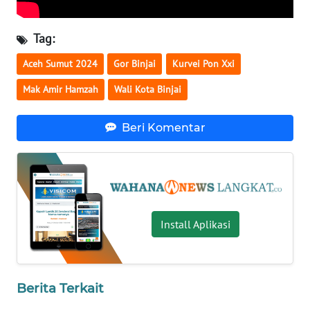
WN
Tag:
KALTARA
Aceh Sumut 2024
Gor Binjai
Kurvei Pon Xxi
WN
Mak Amir Hamzah
Wali Kota Binjai
KALSEL
Beri Komentar
WN
KALTIM
WN
SULSEL
Install Aplikasi
WN
GORONTALO
WN
Berita Terkait
SULUT