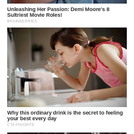
WAHANA
LISTRIK
WAHANA
TRAVEL
WAHANA
TV
WAHANANEWS
ID
WAHANANEWS
CO ID
WAHANANEWS
NET