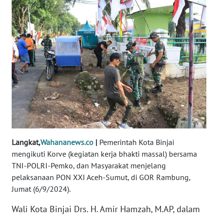
REDAKSI
KARIR
DISCLAIMER
Wahana
News
Regional
WN
SUMUT
Langkat,
Wahananews.co
|
Pemerintah Kota Binjai
mengikuti Korve (kegiatan kerja bhakti massal) bersama
WN
TNI-POLRI-Pemko, dan Masyarakat menjelang
JAKARTA
pelaksanaan PON XXI Aceh-Sumut, di GOR Rambung,
Jumat (6/9/2024).
WN
Wali Kota Binjai Drs. H. Amir Hamzah, M.AP, dalam
JABAR