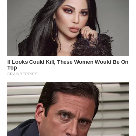
WN
SUMEDANG
WN
CIANJUR
WN
KEPULAUAN
SERIBU
WN
TANGERANG
WN
BINJAI
WN
CIREBON