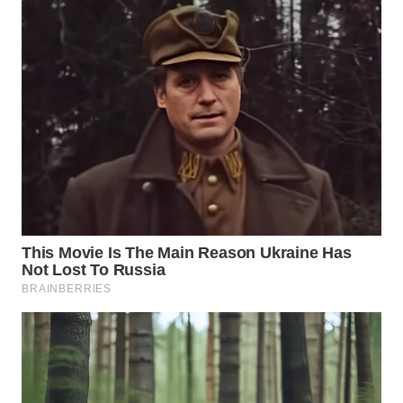
WAHANA
SPORT
WAHANA
UMKM
WAHANA
SELEB
WAHANA
PERSONA
WAHANA
OTOMOTIF
WAHANA
HEALTH