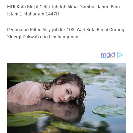
LANGKAT
MUI Kota Binjai Gelar Tabligh Akbar Sambut Tahun Baru
Islam 1 Muharram 1447H
WN
TAPANULI
SELATAN
Peringatan Milad Aisyiyah ke-108, Wali Kota Binjai Dorong
Sinergi Dakwah dan Pembangunan
WN
TANJUNG
LESUNG
WN
KARO
WN
SIMALUNGUN
WN
LABUHANBATU