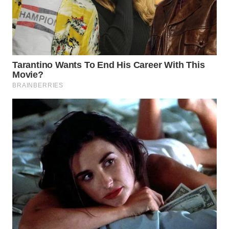
Wahana
Media
Group
WAHANA
NEWS
WAHANA
TANI
WAHANA
ADVOKAT
WAHANA
INFRASTRUKTUR
WAHANA
KONSUMEN