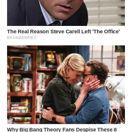
WN
INDRAMAYU
WN
KUNINGAN
WN
MAJALENGKA
WN
SUBANG
WN
SUKABUMI
WN
PURWAKARTA