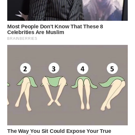
ID
MAWAKA
ID
MARTABAT
NET
PLN
WATCH
MKLI
LPKKI
LKKI
KOPEKLIN