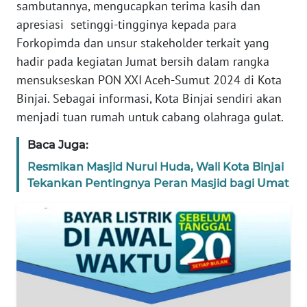
sambutannya, mengucapkan terima kasih dan
apresiasi setinggi-tingginya kepada para
WN
BANTEN
Forkopimda dan unsur stakeholder terkait yang
hadir pada kegiatan Jumat bersih dalam rangka
WN
mensukseskan PON XXI Aceh-Sumut 2024 di Kota
NTT
Binjai. Sebagai informasi, Kota Binjai sendiri akan
menjadi tuan rumah untuk cabang olahraga gulat.
WN
KEPRI
Baca Juga:
Resmikan Masjid Nurul Huda, Wali Kota Binjai
WN
Tekankan Pentingnya Peran Masjid bagi Umat
PAPUA
WN
PAPUA
BARAT
WN
RIAU