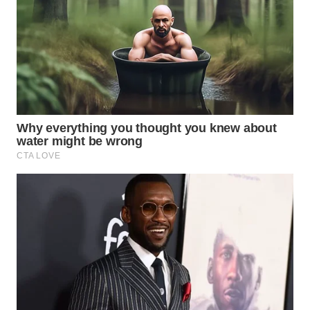
WAHANA
DESA
WISATA
LAPAK
WAHANA
Wahana
Network
KONSUMEN
LISTRIK
MASYARAKAT
KELISTRIKAN
WALINKI