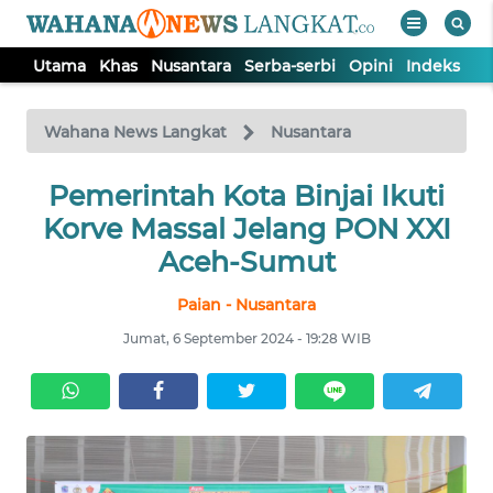
Utama
Khas
Nusantara
Serba-serbi
Opini
Indeks
WAHANA
Tutup
TV
Wahana News Langkat
Nusantara
Pemerintah Kota Binjai Ikuti
UTAMA
Korve Massal Jelang PON XXI
KHAS
Aceh-Sumut
Paian - Nusantara
NUSANTARA
Jumat, 6 September 2024 - 19:28 WIB
SERBA-
SERBI
OPINI