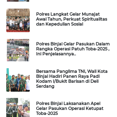
SIBARAGAS
Polres Langkat Gelar Munajat
NEWS
Awal Tahun, Perkuat Spiritualitas
dan Kepedulian Sosial
METRO
SIANTAR
NEWS
Polres Binjai Gelar Pasukan Dalam
Rangka Operasi Patuh Toba-2025 ,
Ini Penjelasannya..
METRO
MEDAN
NEWS
Bersama Panglima TNI, Wali Kota
Binjai Hadiri Panen Raya Padi
METRO
Kodam I/Bukit Barisan di Deli
Serdang
JAKARTA
NEWS
Polres Binjai Laksanakan Apel
KRT
Gelar Pasukan Operasi Ketupat
NEWS
Toba-2025