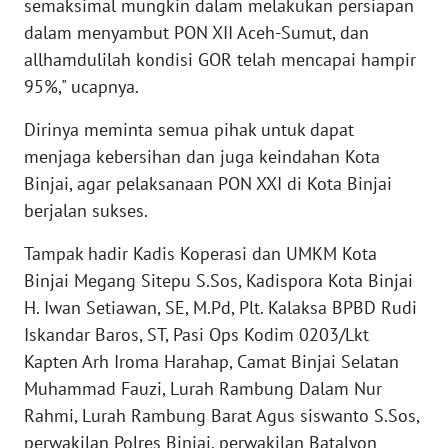
semaksimal mungkin dalam melakukan persiapan
dalam menyambut PON XII Aceh-Sumut, dan
WN
allhamdulilah kondisi GOR telah mencapai hampir
BABEL
95%," ucapnya.
WN
Dirinya meminta semua pihak untuk dapat
SUMBAR
menjaga kebersihan dan juga keindahan Kota
Binjai, agar pelaksanaan PON XXI di Kota Binjai
WN
berjalan sukses.
SUMSEL
Tampak hadir Kadis Koperasi dan UMKM Kota
WN
Binjai Megang Sitepu S.Sos, Kadispora Kota Binjai
BENGKULU
H. Iwan Setiawan, SE, M.Pd, Plt. Kalaksa BPBD Rudi
Iskandar Baros, ST, Pasi Ops Kodim 0203/Lkt
WN
Kapten Arh Iroma Harahap, Camat Binjai Selatan
LAMPUNG
Muhammad Fauzi, Lurah Rambung Dalam Nur
Rahmi, Lurah Rambung Barat Agus siswanto S.Sos,
WN
JATENG
perwakilan Polres Binjai, perwakilan Batalyon