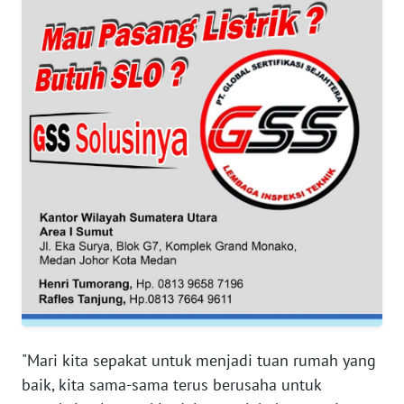
WN
SERAMBI
WN
JAMBI
WN
SULTRA
WN
NTB
WN
SULTENG
"Mari kita sepakat untuk menjadi tuan rumah yang
WN
baik, kita sama-sama terus berusaha untuk
SULBAR