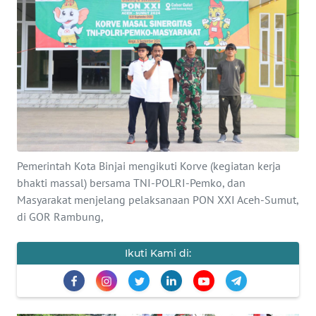
Informasi
INDEKS
BERITA
KONTAK
KAMI
INFO
Pemerintah Kota Binjai mengikuti Korve (kegiatan kerja
IKLAN
bhakti massal) bersama TNI-POLRI-Pemko, dan
Masyarakat menjelang pelaksanaan PON XXI Aceh-Sumut,
TENTANG
di GOR Rambung,
KAMI
Ikuti Kami di:
PEDOMAN
MEDIA
SIBER