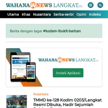
Utama
Khas
Nusantara
Serba-serbi
Opini
Indeks
WAHANA
Tutup
TV
Berita dengan tagar
#kodam-ibukit-barisan
UTAMA
KHAS
NUSANTARA
Install Aplikasi
SERBA-
SERBI
Nusantara
TMMD ke-128 Kodim 0203/Langkat
OPINI
Resmi Dibuka, Hadir Sejumlah