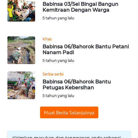
LANGKAT
Babinsa 03/Sei Bingai Bangun
Kemitraan Dengan Warga
WN
5 tahun yang lalu
TAPANULI
SELATAN
Khas
WN
Babinsa 06/Bahorok Bantu Petani
TANJUNG
Nanam Padi
LESUNG
5 tahun yang lalu
Serba-serbi
WN
KARO
Babinsa 06/Bahorok Bantu
Petugas Kebersihan
5 tahun yang lalu
WN
SIMALUNGUN
Muat Berita Selanjutnya
WN
LABUHANBATU