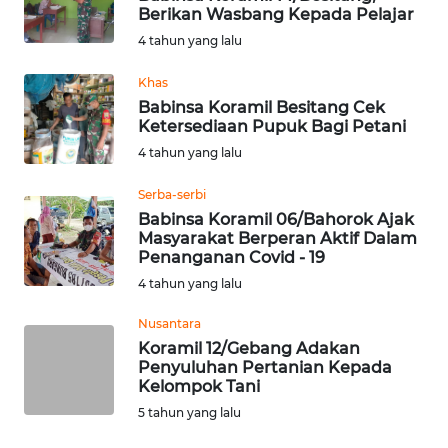
Berikan Wasbang Kepada Pelajar
WN
4 tahun yang lalu
KALTARA
Khas
Babinsa Koramil Besitang Cek
WN
Ketersediaan Pupuk Bagi Petani
KALSEL
4 tahun yang lalu
WN
Serba-serbi
KALTIM
Babinsa Koramil 06/Bahorok Ajak
Masyarakat Berperan Aktif Dalam
Penanganan Covid - 19
WN
SULSEL
4 tahun yang lalu
Nusantara
WN
Koramil 12/Gebang Adakan
GORONTALO
Penyuluhan Pertanian Kepada
Kelompok Tani
WN
5 tahun yang lalu
SULUT