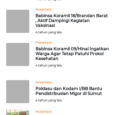
Nusantara
WN
Babinsa Koramil 18/Brandan Barat
BABEL
, Aktif Dampingi Kegiatan
Vaksinasi
WN
4 tahun yang lalu
SUMBAR
Nusantara
Babinsa Koramil 09/Hinai Ingatkan
WN
Warga Agar Tetap Patuhi Prokol
SUMSEL
Kesehatan
4 tahun yang lalu
WN
BENGKULU
Nusantara
WN
Poldasu dan Kodam I/BB Bantu
Pendistribusian Migor di Sumut
LAMPUNG
4 tahun yang lalu
WN
Nusantara
JATENG