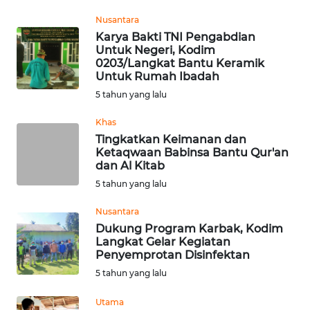
Nusantara
WN
Karya Bakti TNI Pengabdian
MALUKU
Untuk Negeri, Kodim
0203/Langkat Bantu Keramik
WN
Untuk Rumah Ibadah
MALUT
5 tahun yang lalu
Khas
WN
Tingkatkan Keimanan dan
DAIRI
Ketaqwaan Babinsa Bantu Qur'an
dan Al Kitab
WN
5 tahun yang lalu
DANAU
TOBA
Nusantara
Dukung Program Karbak, Kodim
Langkat Gelar Kegiatan
WN
Penyemprotan Disinfektan
NIAS
5 tahun yang lalu
WN
Utama