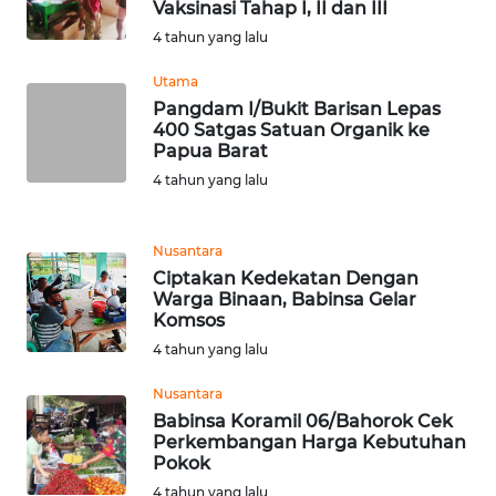
Vaksinasi Tahap I, II dan III
4 tahun yang lalu
WN
SERAMBI
Utama
Pangdam I/Bukit Barisan Lepas
400 Satgas Satuan Organik ke
WN
Papua Barat
JAMBI
4 tahun yang lalu
WN
SULTRA
Nusantara
Ciptakan Kedekatan Dengan
Warga Binaan, Babinsa Gelar
WN
Komsos
NTB
4 tahun yang lalu
WN
Nusantara
SULTENG
Babinsa Koramil 06/Bahorok Cek
Perkembangan Harga Kebutuhan
Pokok
WN
SULBAR
4 tahun yang lalu