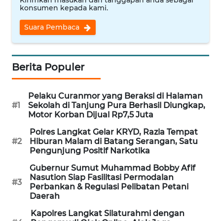
Kirimkan masukan dan tanggapan anda sebagai
konsumen kepada kami.
WN
TAPANULI
Suara Pembaca
TENGAH
WN DELI
SERDANG
Berita Populer
WN
Pelaku Curanmor yang Beraksi di Halaman
TEBING
#1
Sekolah di Tanjung Pura Berhasil Diungkap,
TINGGI
Motor Korban Dijual Rp7,5 Juta
Polres Langkat Gelar KRYD, Razia Tempat
WN
#2
Hiburan Malam di Batang Serangan, Satu
PAKPAK
Pengunjung Positif Narkotika
Gubernur Sumut Muhammad Bobby Afif
WN
Nasution Siap Fasilitasi Permodalan
#3
KARAWANG
Perbankan & Regulasi Pelibatan Petani
Daerah
WN
Kapolres Langkat Silaturahmi dengan