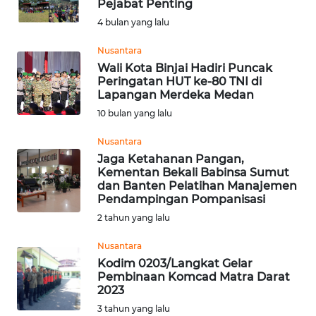
Pejabat Penting
Informasi
4 bulan yang lalu
INDEKS
Nusantara
BERITA
Wali Kota Binjai Hadiri Puncak
Peringatan HUT ke-80 TNI di
Lapangan Merdeka Medan
KONTAK
10 bulan yang lalu
KAMI
Nusantara
INFO
Jaga Ketahanan Pangan,
IKLAN
Kementan Bekali Babinsa Sumut
dan Banten Pelatihan Manajemen
Pendampingan Pompanisasi
TENTANG
2 tahun yang lalu
KAMI
Nusantara
PEDOMAN
Kodim 0203/Langkat Gelar
MEDIA
Pembinaan Komcad Matra Darat
SIBER
2023
3 tahun yang lalu