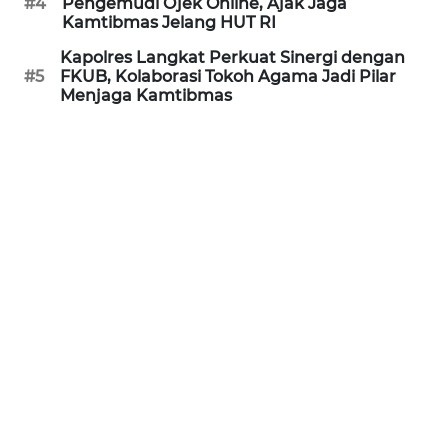
BEKASI
#4
Pengemudi Ojek Online, Ajak Jaga
Kamtibmas Jelang HUT RI
WN
Kapolres Langkat Perkuat Sinergi dengan
BOGOR
#5
FKUB, Kolaborasi Tokoh Agama Jadi Pilar
Menjaga Kamtibmas
WN
DEPOK
WN
TAPANULI
UTARA
WN
SAMOSIR
WN
PADANG
LAWAS