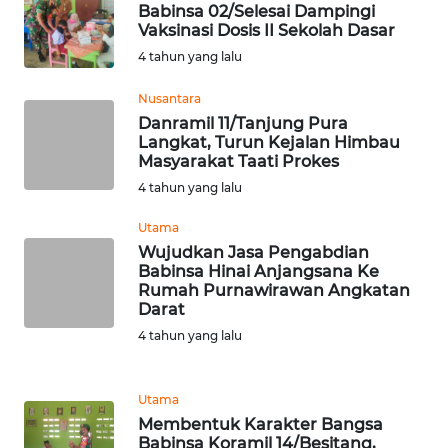
Babinsa 02/Selesai Dampingi
Vaksinasi Dosis II Sekolah Dasar
WN
4 tahun yang lalu
NUSANTARA
Nusantara
WN
Danramil 11/Tanjung Pura
JOGJA
Langkat, Turun Kejalan Himbau
Masyarakat Taati Prokes
4 tahun yang lalu
WN
JATIM
Utama
Wujudkan Jasa Pengabdian
WN
Babinsa Hinai Anjangsana Ke
BALI
Rumah Purnawirawan Angkatan
Darat
4 tahun yang lalu
WN
KALBAR
Utama
WN
Membentuk Karakter Bangsa
KALTENG
Babinsa Koramil 14/Besitang,