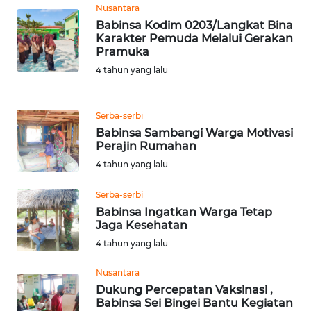
Nusantara
WN
Babinsa Kodim 0203/Langkat Bina
Karakter Pemuda Melalui Gerakan
BANTEN
Pramuka
4 tahun yang lalu
WN
NTT
Serba-serbi
WN
Babinsa Sambangi Warga Motivasi
KEPRI
Perajin Rumahan
4 tahun yang lalu
WN
PAPUA
Serba-serbi
Babinsa Ingatkan Warga Tetap
Jaga Kesehatan
WN
PAPUA
4 tahun yang lalu
BARAT
Nusantara
Dukung Percepatan Vaksinasi ,
WN
Babinsa Sei Bingei Bantu Kegiatan
RIAU