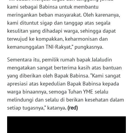
kami sebagai Babinsa untuk membantu
meringankan beban masyarakat. Oleh karenanya,
WN
SERAMBI
kami dituntut sigap dan tanggap atas segala
kesulitan yang dihadapi warga, sehingga dapat
WN
terwujud ke kompakkan, keharmonisan dan
JAMBI
kemanunggalan TNI-Rakyat,” pungkasnya.
Sementara itu, pemilik rumah bapak Jalaludin
WN
SULTRA
mengatakan sangat berterima kasih atas bantuan
yang diberikan oleh Bapak Babinsa. “Kami sangat
WN
apresiasi atas kepedulian Bapak Babinsa kepada
NTB
warga binaannya, semoga Tuhan YME selalu
melindungi dan selalu di berikan kesehatan dalam
WN
setiap tugasnya,” katanya
. (red)
SULTENG
WN
SULBAR