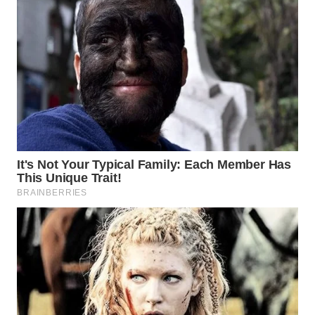
LANGKAT
WN
TAPANULI
SELATAN
WN
TANJUNG
LESUNG
WN
KARO
WN
SIMALUNGUN
WN
LABUHANBATU