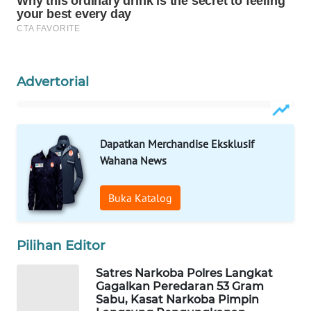
WAHANA
DESA
WISATA
Advertorial
LAPAK
WAHANA
Dapatkan Merchandise Eksklusif
Wahana
Network
Wahana News
KONSUMEN
Buka Katalog
LISTRIK
Pilihan Editor
MASYARAKAT
KELISTRIKAN
Satres Narkoba Polres Langkat
Gagalkan Peredaran 53 Gram
WALINKI
Sabu, Kasat Narkoba Pimpin