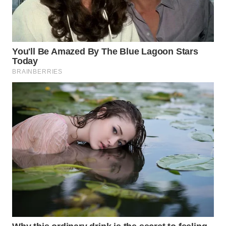
WAHANA
SPORT
WAHANA
UMKM
WAHANA
SELEB
WAHANA
PERSONA
WAHANA
OTOMOTIF
WAHANA
HEALTH