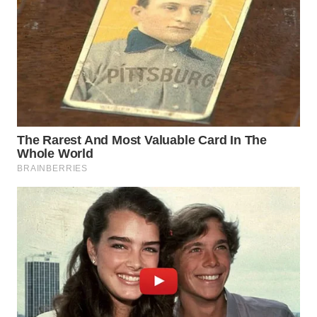
WAHANA
LISTRIK
WAHANA
TRAVEL
WAHANA
TV
WAHANANEWS
ID
WAHANANEWS
CO ID
WAHANANEWS
NET