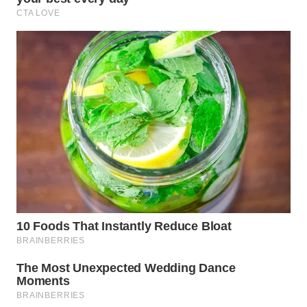
WN
NATUNA
WN
BINTAN
WN
MANDALIKA
WN
LIKUPANG
WN
LABUANBAJO
WN
BORNEO