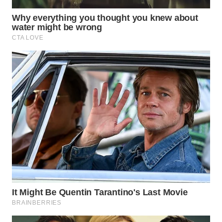
BEKASI
WN
BOGOR
WN
DEPOK
WN
TAPANULI
UTARA
WN
SAMOSIR
WN
PADANG
LAWAS