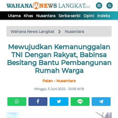
Utama
Khas
Nusantara
Serba-serbi
Opini
Indeks
WAHANA
Tutup
TV
Wahana News Langkat
Nusantara
Mewujudkan Kemanunggalan
UTAMA
TNI Dengan Rakyat, Babinsa
KHAS
Besitang Bantu Pembangunan
Rumah Warga
NUSANTARA
Paian - Nusantara
Minggu, 5 Juni 2022 - 10:56 WIB
SERBA-
SERBI
OPINI