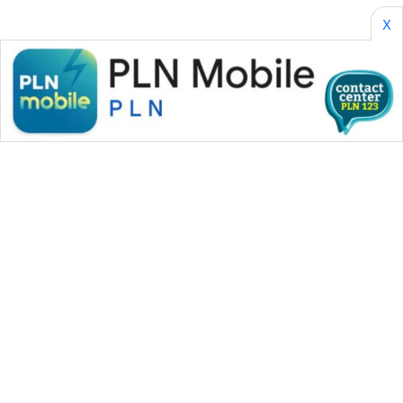
X
WAHANA MEDIA GROUP
|
|
|
WAHANA NEWS co
WAHANA TANI
WAHANA ADVOKAT
|
|
WAHANA INFRASTRUKTUR
WAHANA KONSUMEN