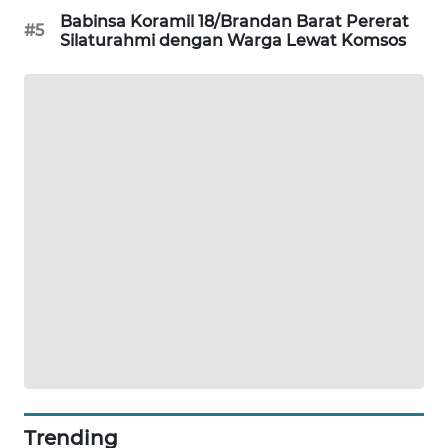
Babinsa Koramil 18/Brandan Barat Pererat
#5
KARING
Silaturahmi dengan Warga Lewat Komsos
NEWS
JURNAL
MARITIM
HUMBANG
NEWS
GARONGGANG
NEWS
FISUELRI
ID
ENERGI
NEWS
Trending