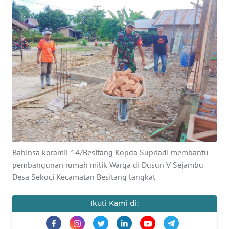
Informasi
INDEKS
BERITA
KONTAK
KAMI
INFO
IKLAN
TENTANG
Babinsa koramil 14/Besitang Kopda Supriadi membantu
KAMI
pembangunan rumah milik Warga di Dusun V Sejambu
Desa Sekoci Kecamatan Besitang langkat
PEDOMAN
MEDIA
Ikuti Kami di:
SIBER