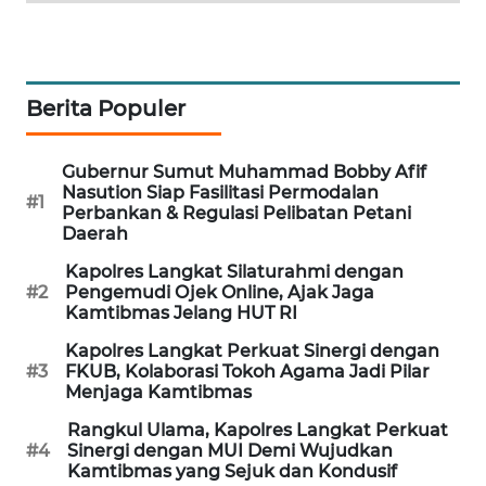
SIBARAGAS
NEWS
Berita Populer
METRO
SIANTAR
Gubernur Sumut Muhammad Bobby Afif
NEWS
Nasution Siap Fasilitasi Permodalan
#1
Perbankan & Regulasi Pelibatan Petani
Daerah
METRO
MEDAN
Kapolres Langkat Silaturahmi dengan
NEWS
#2
Pengemudi Ojek Online, Ajak Jaga
Kamtibmas Jelang HUT RI
METRO
Kapolres Langkat Perkuat Sinergi dengan
JAKARTA
#3
FKUB, Kolaborasi Tokoh Agama Jadi Pilar
NEWS
Menjaga Kamtibmas
Rangkul Ulama, Kapolres Langkat Perkuat
KRT
#4
Sinergi dengan MUI Demi Wujudkan
NEWS
Kamtibmas yang Sejuk dan Kondusif