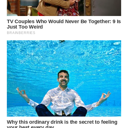
WN
PRIANGAN
TIMUR
WN
SEMARANG
WN
SOLO
WN
BOROBUDUR
WN
MADURA
WN
SURABAYA