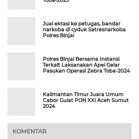
Toba-2025
PORTAL
KONSUMEN
Jual ektasi ke petugas, bandar
narkoba di cyduk Satresnarkoba
FORWAMKI
Polres Binjai
ALPERKLINAS
Polres Binjai Bersama Instansi
Terkait Laksanakan Apel Gelar
FORJASIDA
Pasukan Operasi Zebra Toba-2024
TAMBANG
NEWS
Kalimantan Timur Juara Umum
Cabor Gulat PON XXI Aceh Sumut
2024
SITUNGIR
NEWS
SIDIKALANG
KOMENTAR
NEWS