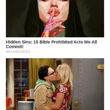
WN
INDRAMAYU
WN
KUNINGAN
WN
MAJALENGKA
WN
SUBANG
WN
SUKABUMI
WN
PURWAKARTA