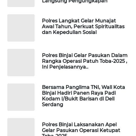
ID
Langsung Pengungkapan
MAWAKA
Polres Langkat Gelar Munajat
ID
Awal Tahun, Perkuat Spiritualitas
dan Kepedulian Sosial
MARTABAT
NET
Polres Binjai Gelar Pasukan Dalam
PLN
Rangka Operasi Patuh Toba-2025 ,
Ini Penjelasannya..
WATCH
MKLI
Bersama Panglima TNI, Wali Kota
Binjai Hadiri Panen Raya Padi
Kodam I/Bukit Barisan di Deli
LPKKI
Serdang
LKKI
Polres Binjai Laksanakan Apel
Gelar Pasukan Operasi Ketupat
KOPEKLIN