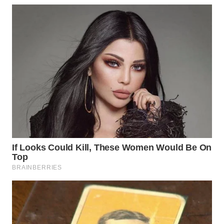
Wahana
Media
Group
WAHANA
NEWS
WAHANA
TANI
WAHANA
ADVOKAT
WAHANA
INFRASTRUKTUR
WAHANA
KONSUMEN