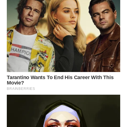
WN
SUMEDANG
WN
CIANJUR
WN
KEPULAUAN
SERIBU
WN
TANGERANG
WN
BINJAI
WN
CIREBON