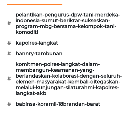
CILEUNGSI
pelantikan-pengurus-dpw-tani-merdeka-
NEWS
indonesia-sumut-berikrar-sukseskan-
#
program-mbg-bersama-kelompok-tani-
BERKAT
komoditi
NEWS
#
kapolres-langkat
#
hannry-tambunan
BERAMPU
NEWS
komitmen-polres-langkat-dalam-
membangun-keamanan-yang-
berlandaskan-kolaborasi-dengan-seluruh-
ANUGERAH
#
elemen-masyarakat-kembali-ditegaskan-
NEWS
melalui-kunjungan-silaturahmi-kapolres-
langkat-akb
AKHLAK
#
babinsa-koramil-18brandan-barat
ID
PERAPKI
NEWS