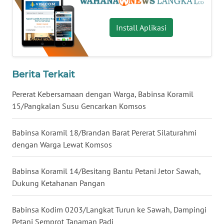
WN
Install Aplikasi
NUSANTARA
WN
JOGJA
Berita Terkait
Pererat Kebersamaan dengan Warga, Babinsa Koramil
WN
15/Pangkalan Susu Gencarkan Komsos
JATIM
Babinsa Koramil 18/Brandan Barat Pererat Silaturahmi
WN
BALI
dengan Warga Lewat Komsos
WN
Babinsa Koramil 14/Besitang Bantu Petani Jetor Sawah,
KALBAR
Dukung Ketahanan Pangan
WN
Babinsa Kodim 0203/Langkat Turun ke Sawah, Dampingi
KALTENG
Petani Semprot Tanaman Padi