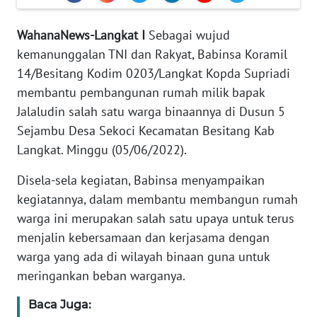
REDAKSI
WahanaNews-Langkat I
Sebagai wujud
KARIR
kemanunggalan TNI dan Rakyat, Babinsa Koramil
14/Besitang Kodim 0203/Langkat Kopda Supriadi
DISCLAIMER
membantu pembangunan rumah milik bapak
Jalaludin salah satu warga binaannya di Dusun 5
Wahana
Sejambu Desa Sekoci Kecamatan Besitang Kab
News
Regional
Langkat. Minggu (05/06/2022).
Disela-sela kegiatan, Babinsa menyampaikan
WN
kegiatannya, dalam membantu membangun rumah
SUMUT
warga ini merupakan salah satu upaya untuk terus
menjalin kebersamaan dan kerjasama dengan
WN
JAKARTA
warga yang ada di wilayah binaan guna untuk
meringankan beban warganya.
WN
Baca Juga:
JABAR