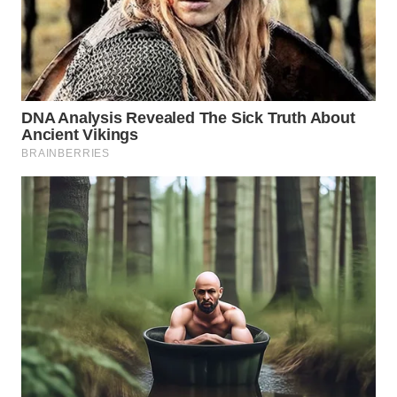
WN
TAPANULI
TENGAH
WN DELI
SERDANG
WN
TEBING
TINGGI
WN
PAKPAK
WN
KARAWANG
WN