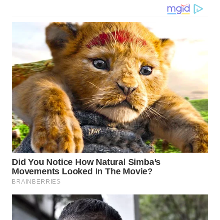
WN
MALUKU
WN
MALUT
WN
DAIRI
WN
DANAU
TOBA
WN
NIAS
WN