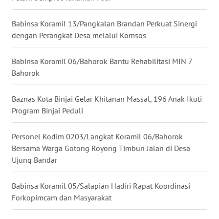
WN
Babinsa Koramil 13/Pangkalan Brandan Perkuat Sinergi
KALTARA
dengan Perangkat Desa melalui Komsos
WN
Babinsa Koramil 06/Bahorok Bantu Rehabilitasi MIN 7
KALSEL
Bahorok
WN
Baznas Kota Binjai Gelar Khitanan Massal, 196 Anak Ikuti
KALTIM
Program Binjai Peduli
WN
Personel Kodim 0203/Langkat Koramil 06/Bahorok
SULSEL
Bersama Warga Gotong Royong Timbun Jalan di Desa
Ujung Bandar
WN
GORONTALO
Babinsa Koramil 05/Salapian Hadiri Rapat Koordinasi
Forkopimcam dan Masyarakat
WN
SULUT