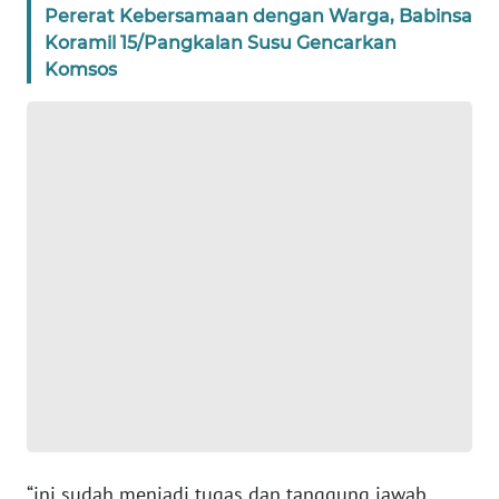
Pererat Kebersamaan dengan Warga, Babinsa
WN
Koramil 15/Pangkalan Susu Gencarkan
BANTEN
Komsos
WN
NTT
WN
KEPRI
WN
PAPUA
WN
PAPUA
BARAT
WN
“ini sudah menjadi tugas dan tanggung jawab
RIAU