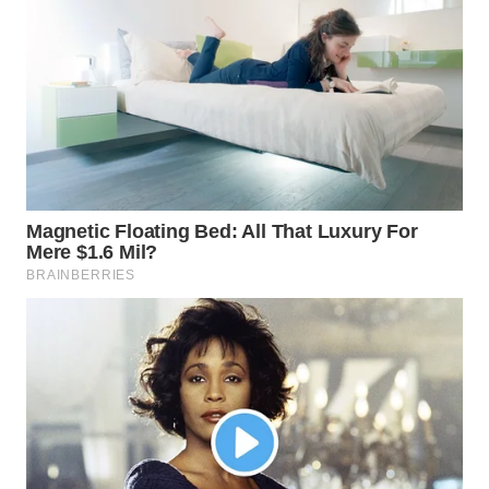
WN
SUMEDANG
WN
CIANJUR
WN
KEPULAUAN
SERIBU
WN
TANGERANG
WN
BINJAI
WN
CIREBON