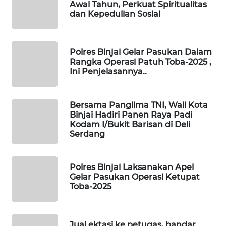
ID
Awal Tahun, Perkuat Spiritualitas
dan Kepedulian Sosial
MAWAKA
ID
Polres Binjai Gelar Pasukan Dalam
Rangka Operasi Patuh Toba-2025 ,
MARTABAT
Ini Penjelasannya..
NET
PLN
Bersama Panglima TNI, Wali Kota
WATCH
Binjai Hadiri Panen Raya Padi
Kodam I/Bukit Barisan di Deli
Serdang
MKLI
LPKKI
Polres Binjai Laksanakan Apel
Gelar Pasukan Operasi Ketupat
Toba-2025
LKKI
KOPEKLIN
Jual ektasi ke petugas, bandar