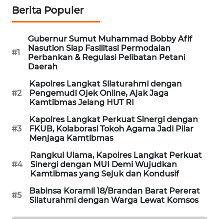
Berita Populer
SIBARAGAS
NEWS
Gubernur Sumut Muhammad Bobby Afif
Nasution Siap Fasilitasi Permodalan
#1
Perbankan & Regulasi Pelibatan Petani
METRO
Daerah
SIANTAR
NEWS
Kapolres Langkat Silaturahmi dengan
#2
Pengemudi Ojek Online, Ajak Jaga
Kamtibmas Jelang HUT RI
METRO
MEDAN
Kapolres Langkat Perkuat Sinergi dengan
NEWS
#3
FKUB, Kolaborasi Tokoh Agama Jadi Pilar
Menjaga Kamtibmas
METRO
Rangkul Ulama, Kapolres Langkat Perkuat
JAKARTA
#4
Sinergi dengan MUI Demi Wujudkan
NEWS
Kamtibmas yang Sejuk dan Kondusif
Babinsa Koramil 18/Brandan Barat Pererat
#5
KRT
Silaturahmi dengan Warga Lewat Komsos
NEWS