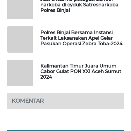
narkoba di cyduk Satresnarkoba
Polres Binjai
PORTAL
KONSUMEN
Polres Binjai Bersama Instansi
FORWAMKI
Terkait Laksanakan Apel Gelar
Pasukan Operasi Zebra Toba-2024
ALPERKLINAS
FORJASIDA
Kalimantan Timur Juara Umum
Cabor Gulat PON XXI Aceh Sumut
2024
TAMBANG
NEWS
KOMENTAR
SITUNGIR
NEWS
SIDIKALANG
NEWS