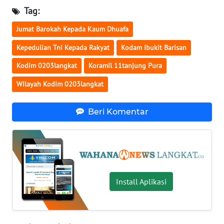
Tag:
WN
Jumat Barokah Kepada Kaum Dhuafa
NUSANTARA
Kepedulian Tni Kepada Rakyat
Kodam Ibukit Barisan
WN
Kodim 0203langkat
Koramil 11tanjung Pura
JOGJA
Wilayah Kodim 0203langkat
WN
JATIM
Beri Komentar
WN
BALI
WN
KALBAR
Install Aplikasi
WN
KALTENG