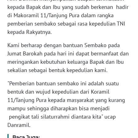
kepada Bapak dan Ibu yang sudah berkenan hadir
di Makoramil 11/Tanjung Pura dalam rangka
WN
SERAMBI
pemberian sembako sebagai rasa kepedulian TNI
kepada Rakyatnya.
WN
Kami berharap dengan bantuan Sembako pada
JAMBI
Jumat Barokah pada hari ini dapat bermanfaat dan
meringankan kebutuhan keluarga Bapak dan Ibu
WN
SULTRA
sekalian sebagai bentuk kepedulian kami.
"Pemberian bantuan sembako ini adalah suatu
WN
bentuk dan wujud kepedulian dari Koramil
NTB
11/Tanjung Pura kepada masyarakat yang kurang
WN
mampu sehingga diharapkan bisa menjadi
SULTENG
pengikat tali silaturrahmi diantara kita" ucap
Danramil.
WN
SULBAR
Baca Juga: