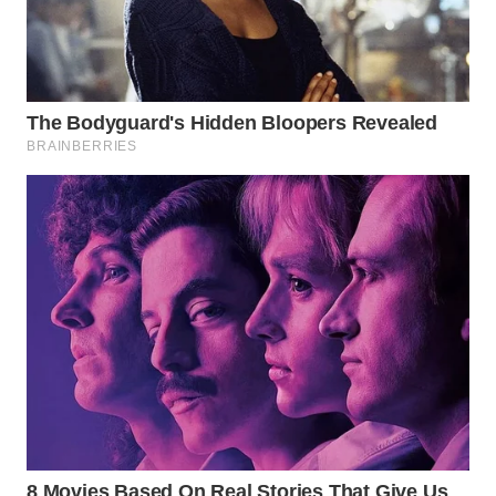
WN
INDRAMAYU
WN
KUNINGAN
WN
MAJALENGKA
WN
SUBANG
WN
SUKABUMI
WN
PURWAKARTA