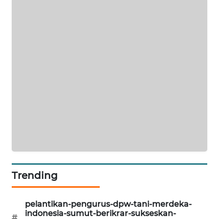
KARING
NEWS
JURNAL
MARITIM
HUMBANG
NEWS
GARONGGANG
NEWS
FISUELRI
ID
Trending
ENERGI
pelantikan-pengurus-dpw-tani-merdeka-
NEWS
indonesia-sumut-berikrar-sukseskan-
#