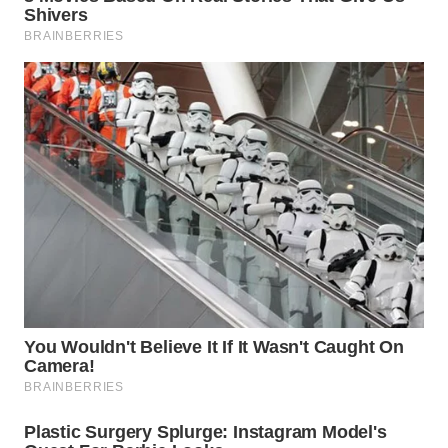
WN
PRIANGAN
TIMUR
WN
SEMARANG
WN
SOLO
WN
BOROBUDUR
WN
MADURA
WN
SURABAYA