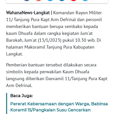
REDAKSI
WahanaNews-Langkat |
Komandan Rayon Militer
KARIR
11/ Tanjung Pura Kapt Arm Defrinal dan personil
memberikan bantuan berupa sembako kepada
DISCLAIMER
kaum Dhuafa dalam rangka kegiatan Jum'at
Barokah, Jum'at (13/1/2023) pukul 10.30 wib. Di
Wahana
halaman Makoramil Tanjung Pura Kabupaten
News
Regional
Langkat.
Pemberian bantuan tersebut dilakukan secara
WN
simbolis kepada perwakilan Kaum Dhuafa
SUMUT
langsung diberikan Danramil 11/Tanjung Pura Kapt
Arm Defrinal.
WN
JAKARTA
Baca Juga:
Pererat Kebersamaan dengan Warga, Babinsa
WN
JABAR
Koramil 15/Pangkalan Susu Gencarkan