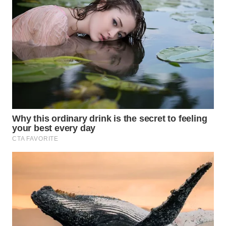
Wahana
Media
Group
WAHANA
NEWS
WAHANA
TANI
WAHANA
ADVOKAT
WAHANA
INFRASTRUKTUR
WAHANA
KONSUMEN