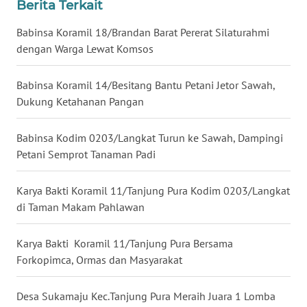
Berita Terkait
WN
Babinsa Koramil 18/Brandan Barat Pererat Silaturahmi
KALTARA
dengan Warga Lewat Komsos
WN
Babinsa Koramil 14/Besitang Bantu Petani Jetor Sawah,
KALSEL
Dukung Ketahanan Pangan
WN
Babinsa Kodim 0203/Langkat Turun ke Sawah, Dampingi
KALTIM
Petani Semprot Tanaman Padi
WN
Karya Bakti Koramil 11/Tanjung Pura Kodim 0203/Langkat
SULSEL
di Taman Makam Pahlawan
WN
Karya Bakti Koramil 11/Tanjung Pura Bersama
GORONTALO
Forkopimca, Ormas dan Masyarakat
WN
SULUT
Desa Sukamaju Kec.Tanjung Pura Meraih Juara 1 Lomba