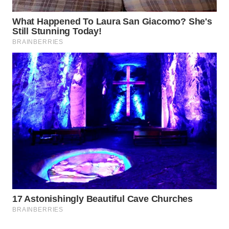
WAHANA
SPORT
WAHANA
UMKM
WAHANA
SELEB
WAHANA
PERSONA
WAHANA
OTOMOTIF
WAHANA
HEALTH