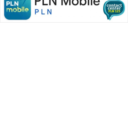
WAHANA MEDIA GROUP
|
|
|
WAHANA NEWS co
WAHANA TANI
WAHANA ADVOKAT
|
|
WAHANA INFRASTRUKTUR
WAHANA KONSUMEN
|
|
|
WAHANA LISTRIK
WAHANA TRAVEL
WAHANA TV
|
|
|
WAHANANEWS id
WAHANANEWS CO ID
WAHANANEWS NET
|
|
|
WAHANA SPORT ID
Wahana UMKM
Wahana Seleb