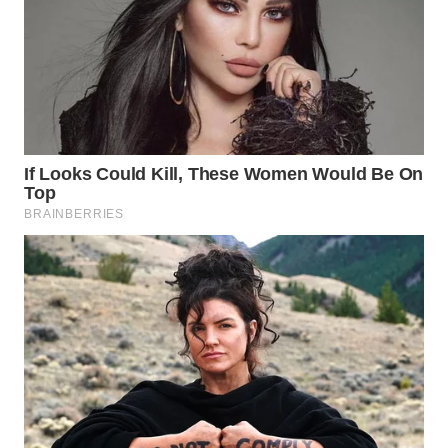
LANGKAT
WN
TAPANULI
SELATAN
WN
TANJUNG
LESUNG
WN
KARO
WN
SIMALUNGUN
WN
LABUHANBATU