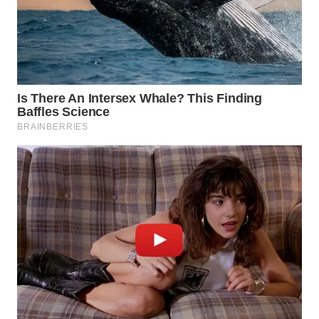
WAHANA
LISTRIK
WAHANA
TRAVEL
WAHANA
TV
WAHANANEWS
ID
WAHANANEWS
CO ID
WAHANANEWS
NET