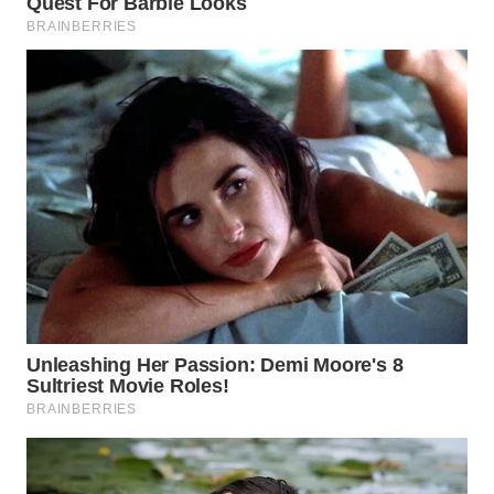
WN
NATUNA
WN
BINTAN
WN
MANDALIKA
WN
LIKUPANG
WN
LABUANBAJO
WN
BORNEO