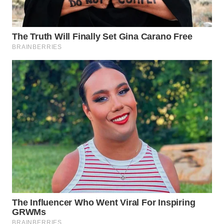
WN
TAPANULI
TENGAH
WN DELI
SERDANG
WN
TEBING
TINGGI
WN
PAKPAK
WN
KARAWANG
WN