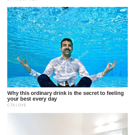
BEKASI
WN
BOGOR
WN
DEPOK
WN
TAPANULI
UTARA
WN
SAMOSIR
WN
PADANG
LAWAS