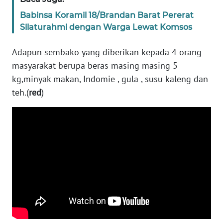
Babinsa Koramil 18/Brandan Barat Pererat
WN
Silaturahmi dengan Warga Lewat Komsos
BABEL
Adapun sembako yang diberikan kepada 4 orang
WN
masyarakat berupa beras masing masing 5
SUMBAR
kg,minyak makan, Indomie , gula , susu kaleng dan
teh.(
red
)
WN
SUMSEL
WN
BENGKULU
WN
LAMPUNG
WN
JATENG