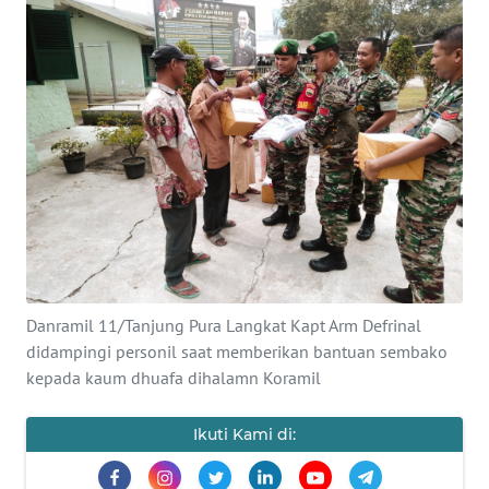
Informasi
INDEKS
BERITA
KONTAK
KAMI
INFO
IKLAN
TENTANG
Danramil 11/Tanjung Pura Langkat Kapt Arm Defrinal
KAMI
didampingi personil saat memberikan bantuan sembako
kepada kaum dhuafa dihalamn Koramil
PEDOMAN
MEDIA
Ikuti Kami di:
SIBER