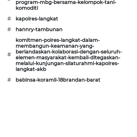
program-mbg-bersama-kelompok-tani-
komoditi
CILEUNGSI
NEWS
#
kapolres-langkat
#
hannry-tambunan
BERKAT
NEWS
komitmen-polres-langkat-dalam-
membangun-keamanan-yang-
berlandaskan-kolaborasi-dengan-seluruh-
BERAMPU
#
elemen-masyarakat-kembali-ditegaskan-
NEWS
melalui-kunjungan-silaturahmi-kapolres-
langkat-akb
ANUGERAH
#
babinsa-koramil-18brandan-barat
NEWS
AKHLAK
ID
PERAPKI
NEWS