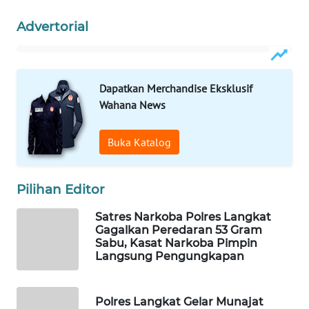
Advertorial
WAHANA
DESA
WISATA
Dapatkan Merchandise Eksklusif
LAPAK
Wahana News
WAHANA
Buka Katalog
Wahana
Network
Pilihan Editor
KONSUMEN
LISTRIK
Satres Narkoba Polres Langkat
Gagalkan Peredaran 53 Gram
Sabu, Kasat Narkoba Pimpin
MASYARAKAT
Langsung Pengungkapan
KELISTRIKAN
WALINKI
Polres Langkat Gelar Munajat