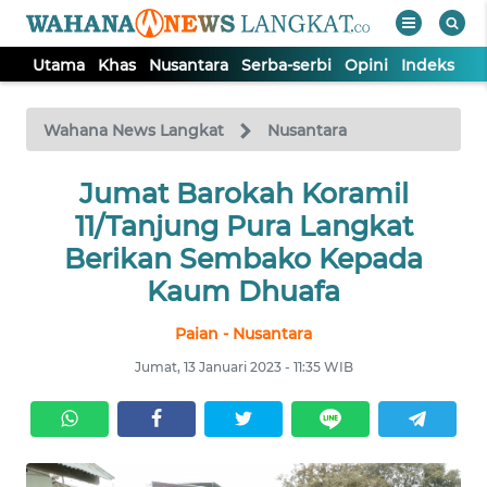
Utama
Khas
Nusantara
Serba-serbi
Opini
Indeks
WAHANA
Tutup
TV
Wahana News Langkat
Nusantara
Jumat Barokah Koramil
UTAMA
11/Tanjung Pura Langkat
KHAS
Berikan Sembako Kepada
Kaum Dhuafa
NUSANTARA
Paian - Nusantara
Jumat, 13 Januari 2023 - 11:35 WIB
SERBA-
SERBI
OPINI