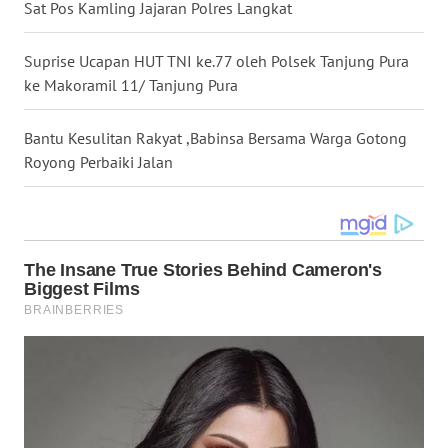
Sat Pos Kamling Jajaran Polres Langkat
WN
MALUKU
Suprise Ucapan HUT TNI ke.77 oleh Polsek Tanjung Pura
ke Makoramil 11/ Tanjung Pura
WN
MALUT
Bantu Kesulitan Rakyat ,Babinsa Bersama Warga Gotong
Royong Perbaiki Jalan
WN
DAIRI
WN
DANAU
TOBA
WN
NIAS
WN