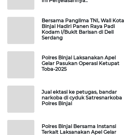
ID
Ini Penjelasannya..
MAWAKA
Bersama Panglima TNI, Wali Kota
ID
Binjai Hadiri Panen Raya Padi
Kodam I/Bukit Barisan di Deli
Serdang
MARTABAT
NET
Polres Binjai Laksanakan Apel
PLN
Gelar Pasukan Operasi Ketupat
WATCH
Toba-2025
MKLI
Jual ektasi ke petugas, bandar
narkoba di cyduk Satresnarkoba
LPKKI
Polres Binjai
LKKI
Polres Binjai Bersama Instansi
KOPEKLIN
Terkait Laksanakan Apel Gelar