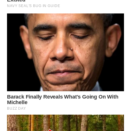
WAHANA
LISTRIK
WAHANA
TRAVEL
WAHANA
TV
WAHANANEWS
ID
WAHANANEWS
CO ID
WAHANANEWS
NET