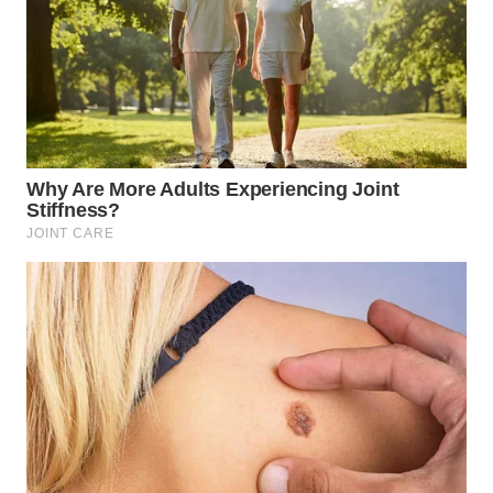
WN
NATUNA
WN
BINTAN
WN
MANDALIKA
WN
LIKUPANG
WN
LABUANBAJO
WN
BORNEO