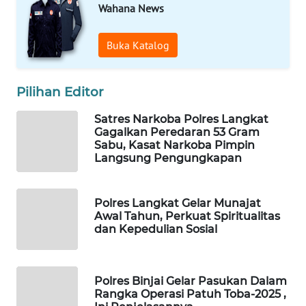
Wahana News
WAHANA
DESA
Buka Katalog
WISATA
Pilihan Editor
LAPAK
WAHANA
Satres Narkoba Polres Langkat
Gagalkan Peredaran 53 Gram
Wahana
Sabu, Kasat Narkoba Pimpin
Network
Langsung Pengungkapan
KONSUMEN
Polres Langkat Gelar Munajat
LISTRIK
Awal Tahun, Perkuat Spiritualitas
dan Kepedulian Sosial
MASYARAKAT
KELISTRIKAN
Polres Binjai Gelar Pasukan Dalam
WALINKI
Rangka Operasi Patuh Toba-2025 ,