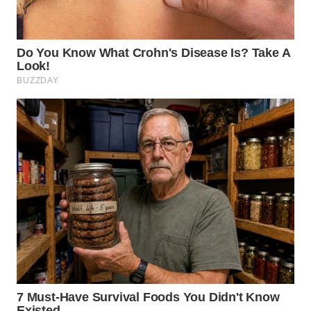
Wahana
Media
Group
WAHANA
NEWS
WAHANA
TANI
WAHANA
ADVOKAT
WAHANA
INFRASTRUKTUR
WAHANA
KONSUMEN