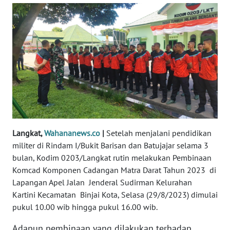
REDAKSI
KARIR
DISCLAIMER
Wahana
News
Regional
Langkat,
Wahananews.co
|
Setelah menjalani pendidikan
WN
militer di Rindam I/Bukit Barisan dan Batujajar selama 3
SUMUT
bulan, Kodim 0203/Langkat rutin melakukan Pembinaan
Komcad Komponen Cadangan Matra Darat Tahun 2023 di
WN
Lapangan Apel Jalan Jenderal Sudirman Kelurahan
JAKARTA
Kartini Kecamatan Binjai Kota, Selasa (29/8/2023) dimulai
pukul 10.00 wib hingga pukul 16.00 wib.
WN
JABAR
Adapun pembinaan yang dilakukan terhadap