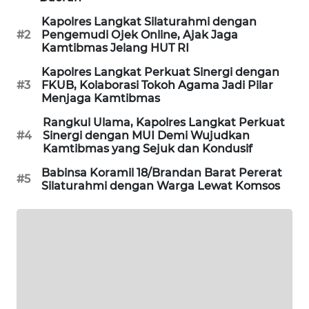
Kapolres Langkat Silaturahmi dengan
SIBARAGAS
#2
Pengemudi Ojek Online, Ajak Jaga
NEWS
Kamtibmas Jelang HUT RI
Kapolres Langkat Perkuat Sinergi dengan
METRO
#3
FKUB, Kolaborasi Tokoh Agama Jadi Pilar
SIANTAR
Menjaga Kamtibmas
NEWS
Rangkul Ulama, Kapolres Langkat Perkuat
#4
Sinergi dengan MUI Demi Wujudkan
Kamtibmas yang Sejuk dan Kondusif
METRO
MEDAN
Babinsa Koramil 18/Brandan Barat Pererat
NEWS
#5
Silaturahmi dengan Warga Lewat Komsos
METRO
JAKARTA
NEWS
KRT
NEWS