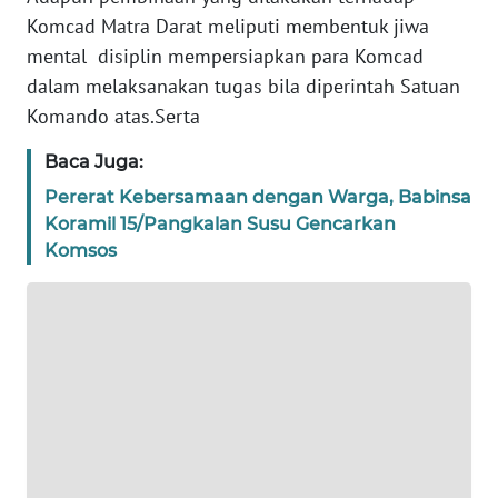
Komcad Matra Darat meliputi membentuk jiwa
WN
mental disiplin mempersiapkan para Komcad
BANTEN
dalam melaksanakan tugas bila diperintah Satuan
Komando atas.Serta
WN
NTT
Baca Juga:
Pererat Kebersamaan dengan Warga, Babinsa
WN
Koramil 15/Pangkalan Susu Gencarkan
KEPRI
Komsos
WN
PAPUA
WN
PAPUA
BARAT
WN
RIAU