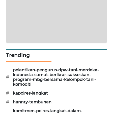
KARING
NEWS
JURNAL
MARITIM
HUMBANG
NEWS
Trending
GARONGGANG
NEWS
pelantikan-pengurus-dpw-tani-merdeka-
indonesia-sumut-berikrar-sukseskan-
#
program-mbg-bersama-kelompok-tani-
FISUELRI
komoditi
ID
#
kapolres-langkat
ENERGI
#
hannry-tambunan
NEWS
komitmen-polres-langkat-dalam-