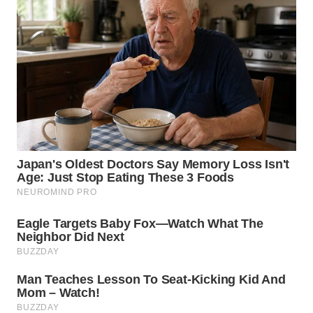
WN
SUMEDANG
WN
CIANJUR
WN
KEPULAUAN
SERIBU
WN
TANGERANG
WN
BINJAI
WN
CIREBON