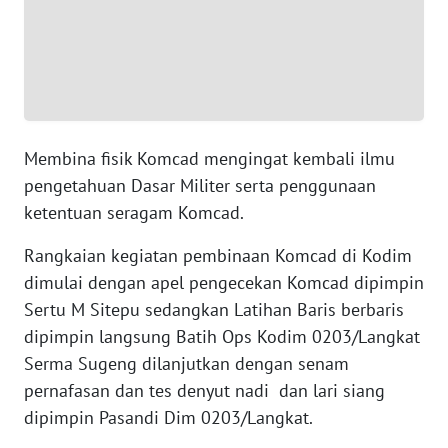
WN
SERAMBI
WN
JAMBI
Membina fisik Komcad mengingat kembali ilmu
pengetahuan Dasar Militer serta penggunaan
WN
ketentuan seragam Komcad.
SULTRA
Rangkaian kegiatan pembinaan Komcad di Kodim
WN
dimulai dengan apel pengecekan Komcad dipimpin
NTB
Sertu M Sitepu sedangkan Latihan Baris berbaris
dipimpin langsung Batih Ops Kodim 0203/Langkat
WN
Serma Sugeng dilanjutkan dengan senam
SULTENG
pernafasan dan tes denyut nadi dan lari siang
dipimpin Pasandi Dim 0203/Langkat.
WN
SULBAR