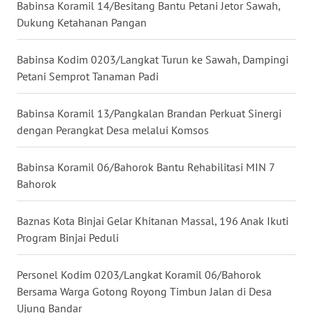
Babinsa Koramil 14/Besitang Bantu Petani Jetor Sawah,
Dukung Ketahanan Pangan
WN
MALUKU
Babinsa Kodim 0203/Langkat Turun ke Sawah, Dampingi
Petani Semprot Tanaman Padi
WN
MALUT
Babinsa Koramil 13/Pangkalan Brandan Perkuat Sinergi
WN
dengan Perangkat Desa melalui Komsos
DAIRI
Babinsa Koramil 06/Bahorok Bantu Rehabilitasi MIN 7
WN
Bahorok
DANAU
TOBA
Baznas Kota Binjai Gelar Khitanan Massal, 196 Anak Ikuti
Program Binjai Peduli
WN
NIAS
Personel Kodim 0203/Langkat Koramil 06/Bahorok
Bersama Warga Gotong Royong Timbun Jalan di Desa
WN
Ujung Bandar