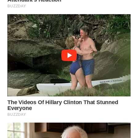
BEKASI
WN
BOGOR
WN
DEPOK
WN
TAPANULI
UTARA
WN
SAMOSIR
WN
PADANG
LAWAS