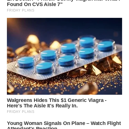
WN
TAPANULI
TENGAH
WN DELI
SERDANG
WN
TEBING
TINGGI
WN
PAKPAK
WN
KARAWANG
WN