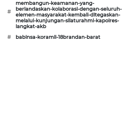
membangun-keamanan-yang-
CILEUNGSI
berlandaskan-kolaborasi-dengan-seluruh-
#
elemen-masyarakat-kembali-ditegaskan-
NEWS
melalui-kunjungan-silaturahmi-kapolres-
langkat-akb
BERKAT
#
babinsa-koramil-18brandan-barat
NEWS
BERAMPU
NEWS
ANUGERAH
NEWS
AKHLAK
ID
PERAPKI
NEWS