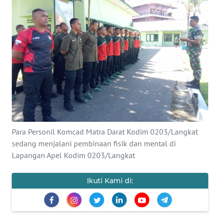
Informasi
INDEKS
BERITA
KONTAK
KAMI
INFO
IKLAN
Para Personil Komcad Matra Darat Kodim 0203/Langkat
sedang menjalani pembinaan fisik dan mental di
TENTANG
KAMI
Lapangan Apel Kodim 0203/Langkat
PEDOMAN
Ikuti Kami di:
MEDIA
SIBER