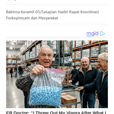
LANGKAT
Babinsa Koramil 05/Salapian Hadiri Rapat Koordinasi
WN
Forkopimcam dan Masyarakat
TAPANULI
SELATAN
WN
TANJUNG
LESUNG
WN
KARO
WN
SIMALUNGUN
WN
LABUHANBATU