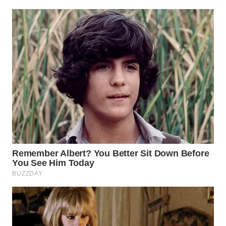
WN
INDRAMAYU
WN
KUNINGAN
WN
MAJALENGKA
WN
SUBANG
WN
SUKABUMI
WN
PURWAKARTA