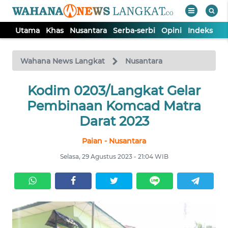
Utama
Khas
Nusantara
Serba-serbi
Opini
Indeks
WAHANA
Tutup
TV
Wahana News Langkat
Nusantara
Kodim 0203/Langkat Gelar
UTAMA
Pembinaan Komcad Matra
KHAS
Darat 2023
Paian - Nusantara
NUSANTARA
Selasa, 29 Agustus 2023 - 21:04 WIB
SERBA-
SERBI
OPINI