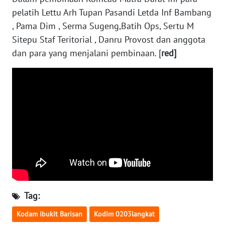
pelatih Lettu Arh Tupan Pasandi Letda Inf Bambang
WN
, Pama Dim , Serma Sugeng,Batih Ops, Sertu M
NUSANTARA
Sitepu Staf Teritorial , Danru Provost dan anggota
dan para yang menjalani pembinaan. [
red]
WN
JOGJA
WN
JATIM
WN
BALI
WN
KALBAR
Tag:
WN
Kodam Ibukit Barisan
Kodim 0203langkat
KALTENG