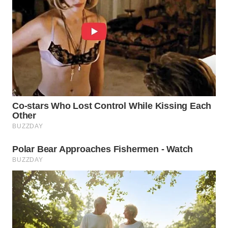
WN
PRIANGAN
TIMUR
WN
SEMARANG
WN
SOLO
WN
BOROBUDUR
WN
MADURA
WN
SURABAYA