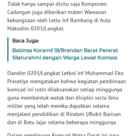
Tidak hanya sampai disitu saja Komponen
Cadangan juga diberikan materi Wawasan
WN
kebangsaan oleh Lettu Inf Bambang di Aula
BABEL
Makodim 0203/Langkat.
WN
Baca Juga:
SUMBAR
Babinsa Koramil 18/Brandan Barat Pererat
Silaturahmi dengan Warga Lewat Komsos
WN
SUMSEL
Dandim 0203/Langkat Letkol Inf Muhammad Eko
Prasetiyo mengatakan bahwa kegiatan pembinaan
WN
BENGKULU
komcad ini rutin dilaksanakan setiap minggunya
guna membentuk watak dan disiplin serta Ilmu
WN
militer yang telah mereka dapatkan selama
LAMPUNG
menjalani pendidikan di Rindam I/Bukit Barisan
dan di Batu Jajar selama beberapa minggunya.
WN
JATENG
Dalam pembinaan Komcad Matra Darat ini para