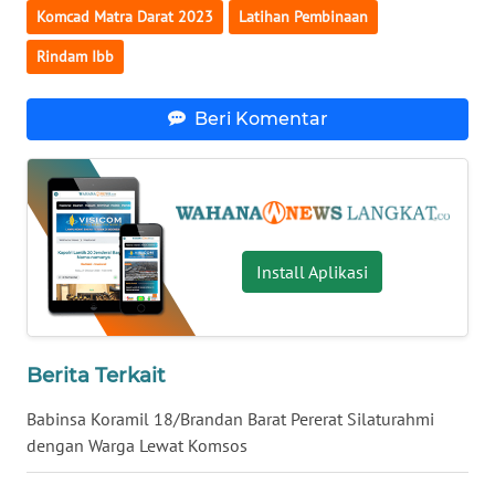
Komcad Matra Darat 2023
Latihan Pembinaan
WN
Rindam Ibb
KALTARA
Beri Komentar
WN
KALSEL
WN
KALTIM
Install Aplikasi
WN
SULSEL
WN
Berita Terkait
GORONTALO
Babinsa Koramil 18/Brandan Barat Pererat Silaturahmi
dengan Warga Lewat Komsos
WN
SULUT