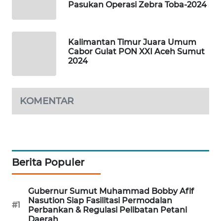
Pasukan Operasi Zebra Toba-2024
PORTAL
KONSUMEN
Kalimantan Timur Juara Umum
Cabor Gulat PON XXI Aceh Sumut
FORWAMKI
2024
ALPERKLINAS
KOMENTAR
FORJASIDA
TAMBANG
NEWS
Berita Populer
SITUNGIR
NEWS
Gubernur Sumut Muhammad Bobby Afif
Nasution Siap Fasilitasi Permodalan
#1
SIDIKALANG
Perbankan & Regulasi Pelibatan Petani
NEWS
Daerah