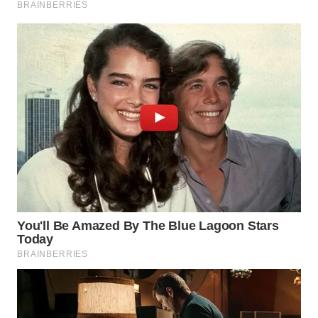
WN
SUMEDANG
WN
CIANJUR
WN
KEPULAUAN
SERIBU
WN
TANGERANG
WN
BINJAI
WN
CIREBON