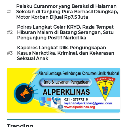
Pelaku Curanmor yang Beraksi di Halaman
KARING
#1
Sekolah di Tanjung Pura Berhasil Diungkap,
NEWS
Motor Korban Dijual Rp7,5 Juta
Polres Langkat Gelar KRYD, Razia Tempat
JURNAL
#2
Hiburan Malam di Batang Serangan, Satu
MARITIM
Pengunjung Positif Narkotika
Kapolres Langkat Rilis Pengungkapan
HUMBANG
#3
Kasus Narkotika, Kriminal, dan Kekerasan
NEWS
Seksual Anak
GARONGGANG
NEWS
FISUELRI
ID
ENERGI
NEWS
Trending