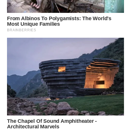
WAHANA
SPORT
WAHANA
UMKM
WAHANA
SELEB
WAHANA
PERSONA
WAHANA
OTOMOTIF
WAHANA
HEALTH