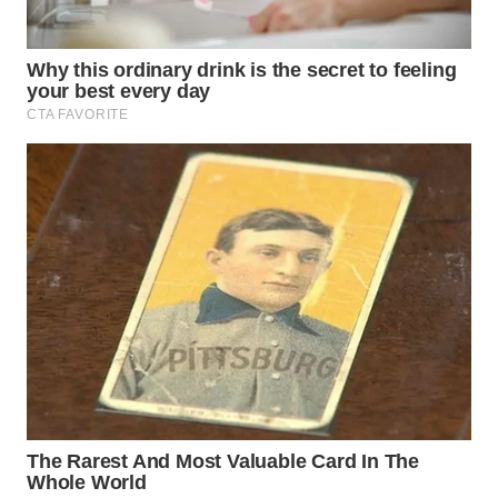
BEKASI
WN
BOGOR
WN
DEPOK
WN
TAPANULI
UTARA
WN
SAMOSIR
WN
PADANG
LAWAS