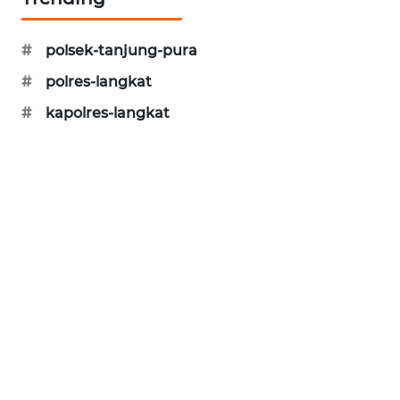
CILEUNGSI
NEWS
#
polsek-tanjung-pura
#
polres-langkat
BERKAT
NEWS
#
kapolres-langkat
BERAMPU
NEWS
ANUGERAH
NEWS
AKHLAK
ID
PERAPKI
NEWS