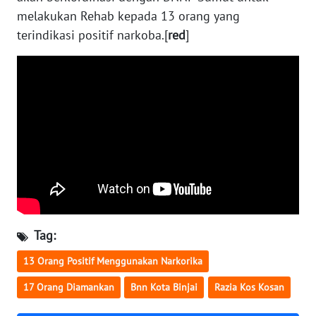
melakukan Rehab kepada 13 orang yang
terindikasi positif narkoba.[
red
]
WN
BABEL
WN
SUMBAR
WN
SUMSEL
WN
BENGKULU
Tag:
WN
LAMPUNG
13 Orang Positif Menggunakan Narkorika
17 Orang Diamankan
Bnn Kota Binjai
Razia Kos Kosan
WN
JATENG