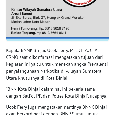
WN
SERAMBI
WN
JAMBI
Kepala BNNK Binjai, Ucok Ferry, MH, CFrA, CLA,
WN
CRMO saat dikonfirmasi mengatakan tujuan dari
SULTRA
kegiatan ini yaitu untuk menekan angka Prevalensi
WN
penyalahgunaan Narkotika di wilayah Sumatera
NTB
Utara khususnya di Kota Binjai.
"BNN Kota Binjai dalam hal ini bekerja sama
WN
SULTENG
dengan SatPol PP, dan Polres Kota Binjai", ucapnya.
Ucok Ferry juga mengatakan nantinya BNNK Binjai
WN
akan berkordinasi dengan BNNP Sumut untuk
SULBAR