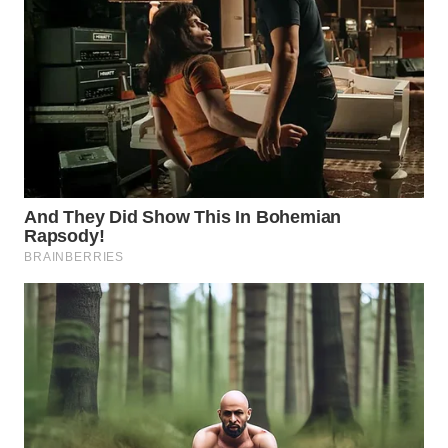
WN
INDRAMAYU
WN
KUNINGAN
WN
MAJALENGKA
WN
SUBANG
WN
SUKABUMI
WN
PURWAKARTA