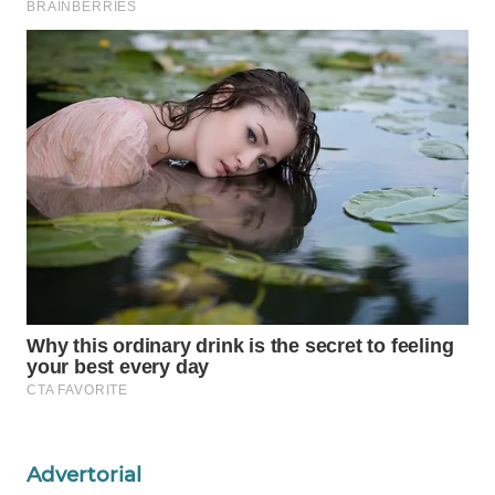
WAHANA
DESA
WISATA
LAPAK
WAHANA
Wahana
Network
KONSUMEN
LISTRIK
MASYARAKAT
KELISTRIKAN
WALINKI
Advertorial