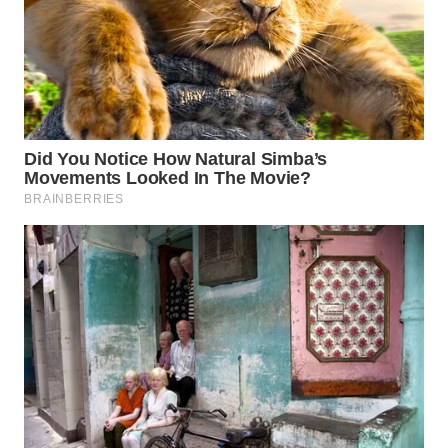
WAHANA
LISTRIK
WAHANA
TRAVEL
WAHANA
TV
WAHANANEWS
ID
WAHANANEWS
CO ID
WAHANANEWS
NET