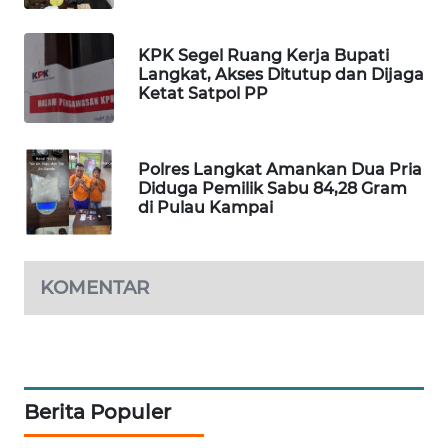
SIBARAGAS
KPK Segel Ruang Kerja Bupati
NEWS
Langkat, Akses Ditutup dan Dijaga
Ketat Satpol PP
METRO
SIANTAR
NEWS
Polres Langkat Amankan Dua Pria
Diduga Pemilik Sabu 84,28 Gram
di Pulau Kampai
METRO
MEDAN
NEWS
KOMENTAR
METRO
JAKARTA
NEWS
KRT
Berita Populer
NEWS