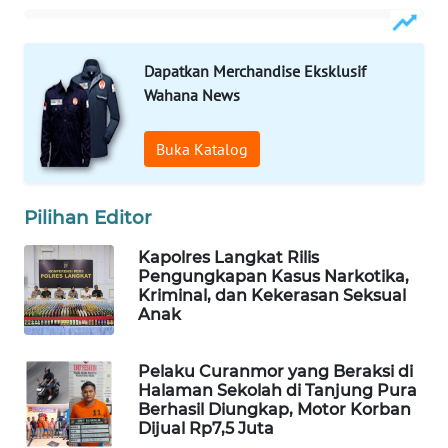
ID
MAWAKA
Dapatkan Merchandise Eksklusif
ID
Wahana News
MARTABAT
NET
Buka Katalog
PLN
Pilihan Editor
WATCH
Kapolres Langkat Rilis
MKLI
Pengungkapan Kasus Narkotika,
Kriminal, dan Kekerasan Seksual
Anak
LPKKI
Pelaku Curanmor yang Beraksi di
LKKI
Halaman Sekolah di Tanjung Pura
Berhasil Diungkap, Motor Korban
Dijual Rp7,5 Juta
KOPEKLIN