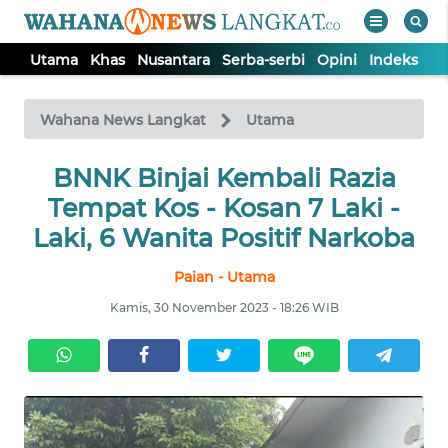
Utama
Khas
Nusantara
Serba-serbi
Opini
Indeks
WAHANA
Tutup
TV
Wahana News Langkat
Utama
BNNK Binjai Kembali Razia
UTAMA
Tempat Kos - Kosan 7 Laki -
KHAS
Laki, 6 Wanita Positif Narkoba
Paian - Utama
NUSANTARA
Kamis, 30 November 2023 - 18:26 WIB
SERBA-
SERBI
OPINI