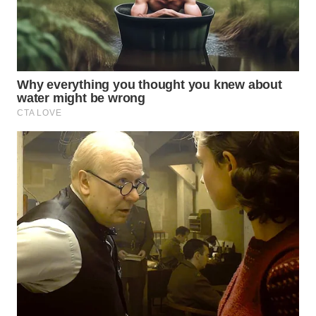
WN
PRIANGAN
TIMUR
WN
SEMARANG
WN
SOLO
WN
BOROBUDUR
WN
MADURA
WN
SURABAYA