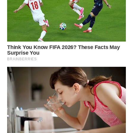
WN
TAPANULI
TENGAH
WN DELI
SERDANG
WN
TEBING
TINGGI
WN
PAKPAK
WN
KARAWANG
WN