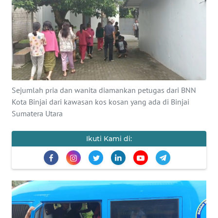
Informasi
INDEKS
BERITA
KONTAK
KAMI
Sejumlah pria dan wanita diamankan petugas dari BNN
Kota Binjai dari kawasan kos kosan yang ada di Binjai
INFO
Sumatera Utara
IKLAN
Ikuti Kami di:
TENTANG
KAMI
PEDOMAN
MEDIA
SIBER