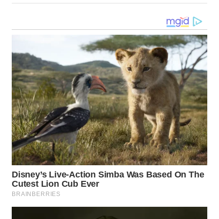
WN
MALUKU
WN
MALUT
WN
DAIRI
WN
DANAU
TOBA
WN
NIAS
WN