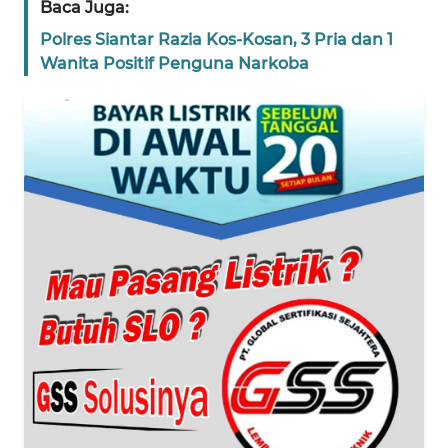
Baca Juga:
WN
Polres Siantar Razia Kos-Kosan, 3 Pria dan 1
BANTEN
Wanita Positif Penguna Narkoba
WN
NTT
WN
KEPRI
WN
PAPUA
WN
PAPUA
BARAT
WN
RIAU