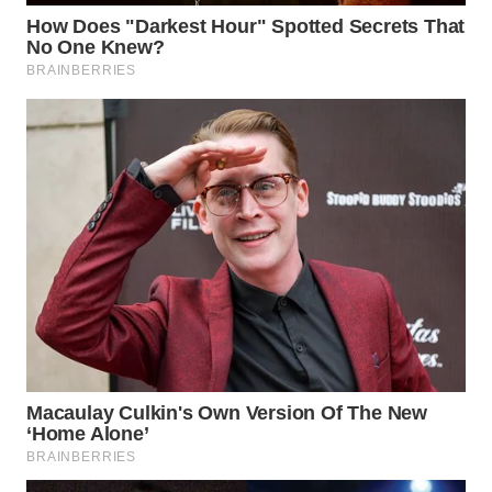
WN
NATUNA
WN
BINTAN
WN
MANDALIKA
WN
LIKUPANG
WN
LABUANBAJO
WN
BORNEO