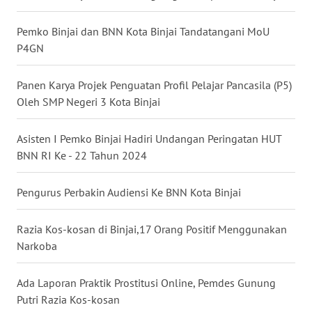
WN
Pemko Binjai dan BNN Kota Binjai Tandatangani MoU
KALTARA
P4GN
WN
Panen Karya Projek Penguatan Profil Pelajar Pancasila (P5)
KALSEL
Oleh SMP Negeri 3 Kota Binjai
WN
Asisten I Pemko Binjai Hadiri Undangan Peringatan HUT
KALTIM
BNN RI Ke - 22 Tahun 2024
WN
Pengurus Perbakin Audiensi Ke BNN Kota Binjai
SULSEL
Razia Kos-kosan di Binjai,17 Orang Positif Menggunakan
WN
Narkoba
GORONTALO
Ada Laporan Praktik Prostitusi Online, Pemdes Gunung
WN
Putri Razia Kos-kosan
SULUT