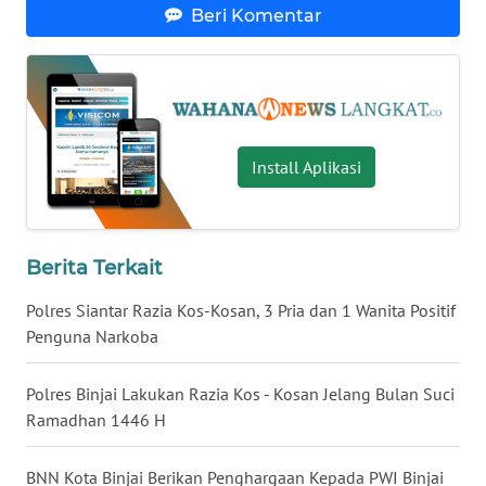
Beri Komentar
WN
NUSANTARA
WN
JOGJA
Install Aplikasi
WN
JATIM
Berita Terkait
WN
Polres Siantar Razia Kos-Kosan, 3 Pria dan 1 Wanita Positif
BALI
Penguna Narkoba
WN
KALBAR
Polres Binjai Lakukan Razia Kos - Kosan Jelang Bulan Suci
Ramadhan 1446 H
WN
KALTENG
BNN Kota Binjai Berikan Penghargaan Kepada PWI Binjai