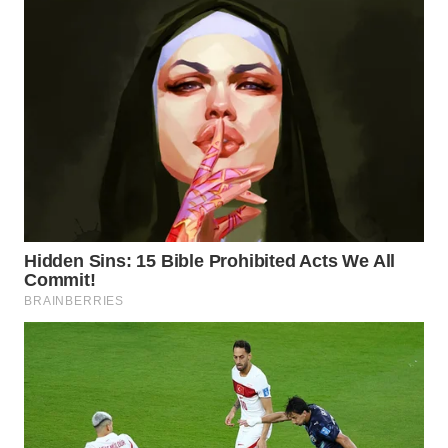
LANGKAT
WN
TAPANULI
SELATAN
WN
TANJUNG
LESUNG
WN
KARO
WN
SIMALUNGUN
WN
LABUHANBATU