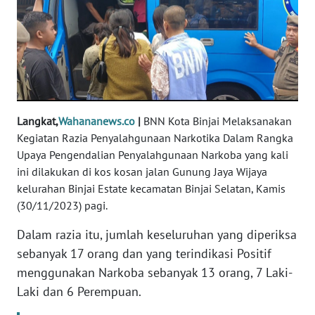
REDAKSI
KARIR
DISCLAIMER
Wahana
Langkat,
Wahananews.co
|
BNN Kota Binjai Melaksanakan
News
Kegiatan Razia Penyalahgunaan Narkotika Dalam Rangka
Regional
Upaya Pengendalian Penyalahgunaan Narkoba yang kali
ini dilakukan di kos kosan jalan Gunung Jaya Wijaya
WN
kelurahan Binjai Estate kecamatan Binjai Selatan, Kamis
SUMUT
(30/11/2023) pagi.
Dalam razia itu, jumlah keseluruhan yang diperiksa
WN
JAKARTA
sebanyak 17 orang dan yang terindikasi Positif
menggunakan Narkoba sebanyak 13 orang, 7 Laki-
WN
Laki dan 6 Perempuan.
JABAR