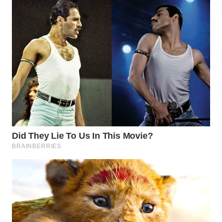
Wahana
Media
Group
WAHANA
NEWS
WAHANA
TANI
WAHANA
ADVOKAT
WAHANA
INFRASTRUKTUR
WAHANA
KONSUMEN