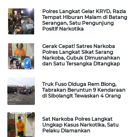
Polres Langkat Gelar KRYD, Razia
PORTAL
Tempat Hiburan Malam di Batang
KONSUMEN
Serangan, Satu Pengunjung
Positif Narkotika
FORWAMKI
Gerak Cepat! Satres Narkoba
ALPERKLINAS
Polres Langkat Sikat Sarang
Narkoba, Gubuk Dimusnahkan
dan Satu Tersangka Ditangkap
FORJASIDA
TAMBANG
Truk Fuso Diduga Rem Blong,
NEWS
Tabrakan Beruntun 9 Kendaraan
di Sibolangit Tewaskan 4 Orang
SITUNGIR
NEWS
Sat Narkoba Polres Langkat
Ungkap Kasus Narkotika, Satu
SIDIKALANG
Pelaku Diamankan
NEWS