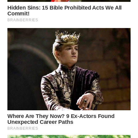
WN
INDRAMAYU
WN
KUNINGAN
WN
MAJALENGKA
WN
SUBANG
WN
SUKABUMI
WN
PURWAKARTA