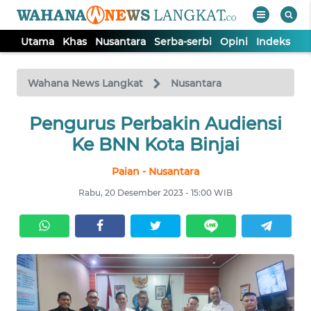
Utama
Khas
Nusantara
Serba-serbi
Opini
Indeks
WAHANA
Tutup
TV
Wahana News Langkat
Nusantara
Pengurus Perbakin Audiensi
UTAMA
Ke BNN Kota Binjai
KHAS
Paian - Nusantara
Rabu, 20 Desember 2023 - 15:00 WIB
NUSANTARA
SERBA-
SERBI
OPINI