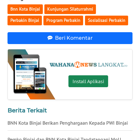
Bnn Kota Binjai
Kunjungan Silaturrahmi
WN
KALTARA
Perbakin Binjai
Program Perbakin
Sosialisasi Perbakin
WN
Beri Komentar
KALSEL
WN
KALTIM
Install Aplikasi
WN
SULSEL
WN
Berita Terkait
GORONTALO
BNN Kota Binjai Berikan Penghargaan Kepada PWI Binjai
WN
SULUT
Pemko Binjai dan BNN Kota Binjai Tandatangani MoU