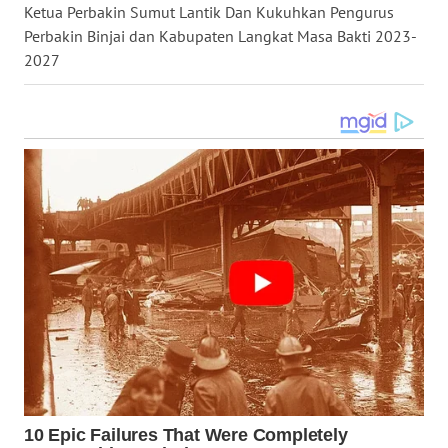
LANGKAT
Ketua Perbakin Sumut Lantik Dan Kukuhkan Pengurus
Perbakin Binjai dan Kabupaten Langkat Masa Bakti 2023-
WN
2027
TAPANULI
SELATAN
WN
TANJUNG
LESUNG
WN
KARO
WN
SIMALUNGUN
WN
LABUHANBATU