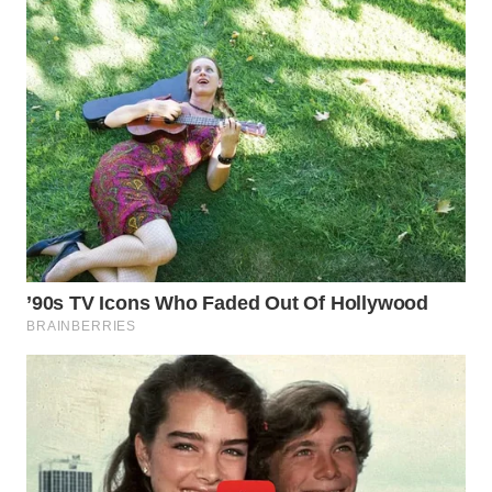
WN
PRIANGAN
TIMUR
WN
SEMARANG
WN
SOLO
WN
BOROBUDUR
WN
MADURA
WN
SURABAYA