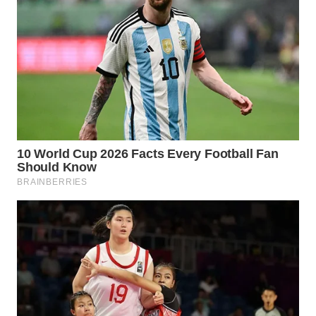
BEKASI
WN
BOGOR
WN
DEPOK
WN
TAPANULI
UTARA
WN
SAMOSIR
WN
PADANG
LAWAS