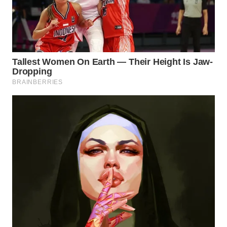
WN
SUMEDANG
WN
CIANJUR
WN
KEPULAUAN
SERIBU
WN
TANGERANG
WN
BINJAI
WN
CIREBON