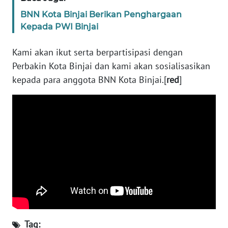
BNN Kota Binjai Berikan Penghargaan
WN
Kepada PWI Binjai
NUSANTARA
Kami akan ikut serta berpartisipasi dengan
WN
Perbakin Kota Binjai dan kami akan sosialisasikan
JOGJA
kepada para anggota BNN Kota Binjai.[
red
]
WN
JATIM
WN
BALI
WN
KALBAR
WN
KALTENG
Tag: