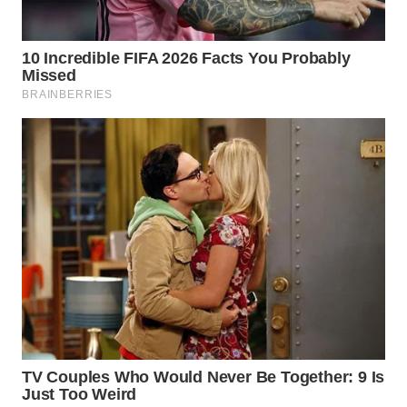
Wahana
Media
Group
WAHANA
NEWS
WAHANA
TANI
WAHANA
ADVOKAT
WAHANA
INFRASTRUKTUR
WAHANA
KONSUMEN