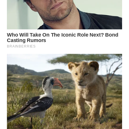
WAHANA
DESA
WISATA
LAPAK
WAHANA
Wahana
Network
KONSUMEN
LISTRIK
MASYARAKAT
KELISTRIKAN
WALINKI