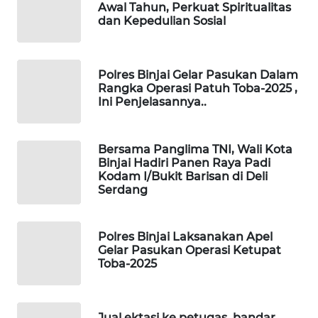
Awal Tahun, Perkuat Spiritualitas
dan Kepedulian Sosial
SIBARAGAS
NEWS
Polres Binjai Gelar Pasukan Dalam
METRO
Rangka Operasi Patuh Toba-2025 ,
SIANTAR
Ini Penjelasannya..
NEWS
Bersama Panglima TNI, Wali Kota
METRO
Binjai Hadiri Panen Raya Padi
MEDAN
Kodam I/Bukit Barisan di Deli
NEWS
Serdang
METRO
JAKARTA
Polres Binjai Laksanakan Apel
NEWS
Gelar Pasukan Operasi Ketupat
Toba-2025
KRT
NEWS
Jual ektasi ke petugas, bandar