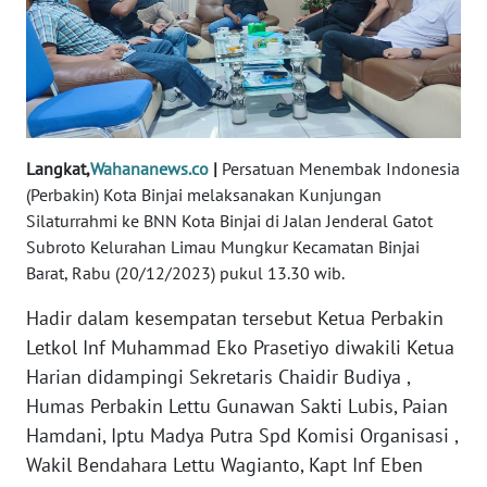
REDAKSI
KARIR
DISCLAIMER
Langkat,
Wahananews.co
|
Persatuan Menembak Indonesia
Wahana
(Perbakin) Kota Binjai melaksanakan Kunjungan
News
Silaturrahmi ke BNN Kota Binjai di Jalan Jenderal Gatot
Regional
Subroto Kelurahan Limau Mungkur Kecamatan Binjai
Barat, Rabu (20/12/2023) pukul 13.30 wib.
WN
SUMUT
Hadir dalam kesempatan tersebut Ketua Perbakin
Letkol Inf Muhammad Eko Prasetiyo diwakili Ketua
WN
Harian didampingi Sekretaris Chaidir Budiya ,
JAKARTA
Humas Perbakin Lettu Gunawan Sakti Lubis, Paian
Hamdani, Iptu Madya Putra Spd Komisi Organisasi ,
WN
Wakil Bendahara Lettu Wagianto, Kapt Inf Eben
JABAR