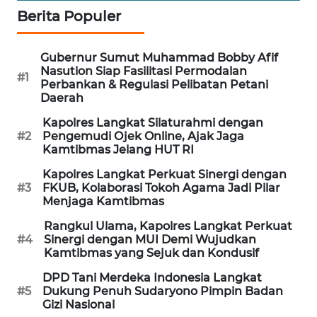
Berita Populer
CILEUNGSI
NEWS
Gubernur Sumut Muhammad Bobby Afif
Nasution Siap Fasilitasi Permodalan
BERKAT
#1
Perbankan & Regulasi Pelibatan Petani
NEWS
Daerah
Kapolres Langkat Silaturahmi dengan
BERAMPU
#2
Pengemudi Ojek Online, Ajak Jaga
NEWS
Kamtibmas Jelang HUT RI
Kapolres Langkat Perkuat Sinergi dengan
ANUGERAH
#3
FKUB, Kolaborasi Tokoh Agama Jadi Pilar
NEWS
Menjaga Kamtibmas
Rangkul Ulama, Kapolres Langkat Perkuat
AKHLAK
#4
Sinergi dengan MUI Demi Wujudkan
ID
Kamtibmas yang Sejuk dan Kondusif
DPD Tani Merdeka Indonesia Langkat
PERAPKI
#5
Dukung Penuh Sudaryono Pimpin Badan
NEWS
Gizi Nasional