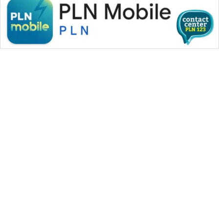
WAHANA MEDIA GROUP
|
|
|
WAHANA NEWS co
WAHANA TANI
WAHANA ADVOKAT
|
|
WAHANA INFRASTRUKTUR
WAHANA KONSUMEN
|
|
|
WAHANA LISTRIK
WAHANA TRAVEL
WAHANA TV
|
|
|
WAHANANEWS id
WAHANANEWS CO ID
WAHANANEWS NET