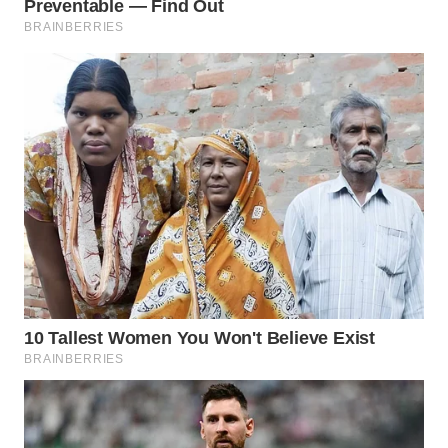
WN
TAPANULI
TENGAH
WN DELI
SERDANG
WN
TEBING
TINGGI
WN
PAKPAK
WN
KARAWANG
WN