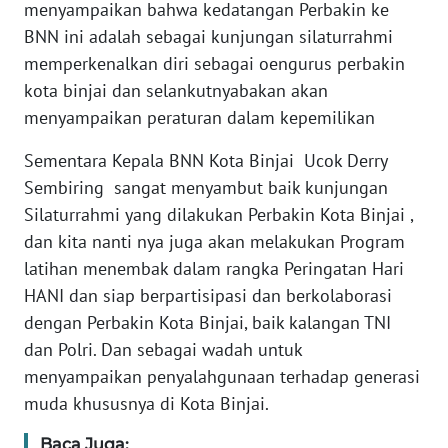
menyampaikan bahwa kedatangan Perbakin ke
BNN ini adalah sebagai kunjungan silaturrahmi
WN
memperkenalkan diri sebagai oengurus perbakin
BABEL
kota binjai dan selankutnyabakan akan
menyampaikan peraturan dalam kepemilikan
WN
SUMBAR
Sementara Kepala BNN Kota Binjai Ucok Derry
Sembiring sangat menyambut baik kunjungan
WN
Silaturrahmi yang dilakukan Perbakin Kota Binjai ,
SUMSEL
dan kita nanti nya juga akan melakukan Program
latihan menembak dalam rangka Peringatan Hari
WN
BENGKULU
HANI dan siap berpartisipasi dan berkolaborasi
dengan Perbakin Kota Binjai, baik kalangan TNI
WN
dan Polri. Dan sebagai wadah untuk
LAMPUNG
menyampaikan penyalahgunaan terhadap generasi
muda khususnya di Kota Binjai.
WN
JATENG
Baca Juga: