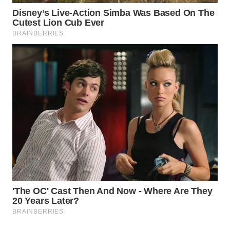
ID
MAWAKA
ID
MARTABAT
NET
PLN
WATCH
MKLI
LPKKI
LKKI
KOPEKLIN