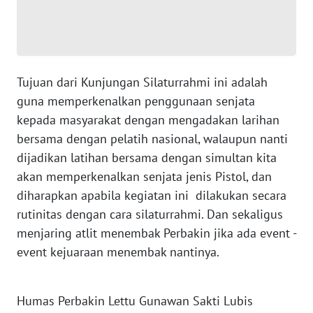
WN
SERAMBI
Tujuan dari Kunjungan Silaturrahmi ini adalah
WN
guna memperkenalkan penggunaan senjata
JAMBI
kepada masyarakat dengan mengadakan larihan
bersama dengan pelatih nasional, walaupun nanti
WN
SULTRA
dijadikan latihan bersama dengan simultan kita
akan memperkenalkan senjata jenis Pistol, dan
WN
diharapkan apabila kegiatan ini dilakukan secara
NTB
rutinitas dengan cara silaturrahmi. Dan sekaligus
menjaring atlit menembak Perbakin jika ada event -
WN
event kejuaraan menembak nantinya.
SULTENG
WN
Humas Perbakin Lettu Gunawan Sakti Lubis
SULBAR