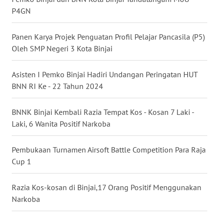
P4GN
WN
MALUKU
Panen Karya Projek Penguatan Profil Pelajar Pancasila (P5)
Oleh SMP Negeri 3 Kota Binjai
WN
MALUT
Asisten I Pemko Binjai Hadiri Undangan Peringatan HUT
BNN RI Ke - 22 Tahun 2024
WN
DAIRI
BNNK Binjai Kembali Razia Tempat Kos - Kosan 7 Laki -
Laki, 6 Wanita Positif Narkoba
WN
DANAU
TOBA
Pembukaan Turnamen Airsoft Battle Competition Para Raja
Cup 1
WN
NIAS
Razia Kos-kosan di Binjai,17 Orang Positif Menggunakan
Narkoba
WN