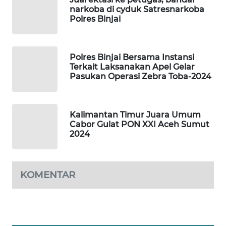
narkoba di cyduk Satresnarkoba
KARING
Polres Binjai
NEWS
JURNAL
Polres Binjai Bersama Instansi
MARITIM
Terkait Laksanakan Apel Gelar
Pasukan Operasi Zebra Toba-2024
HUMBANG
NEWS
Kalimantan Timur Juara Umum
Cabor Gulat PON XXI Aceh Sumut
GARONGGANG
2024
NEWS
FISUELRI
KOMENTAR
ID
ENERGI
NEWS