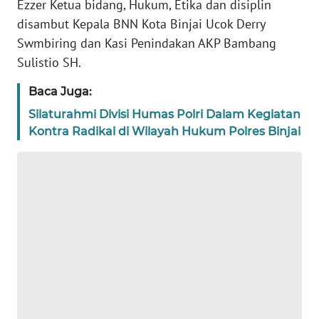
Ezzer Ketua bidang, Hukum, Etika dan disiplin
disambut Kepala BNN Kota Binjai Ucok Derry
WN
BANTEN
Swmbiring dan Kasi Penindakan AKP Bambang
Sulistio SH.
WN
Baca Juga:
NTT
Silaturahmi Divisi Humas Polri Dalam Kegiatan
WN
Kontra Radikal di Wilayah Hukum Polres Binjai
KEPRI
WN
PAPUA
WN
PAPUA
BARAT
WN
RIAU