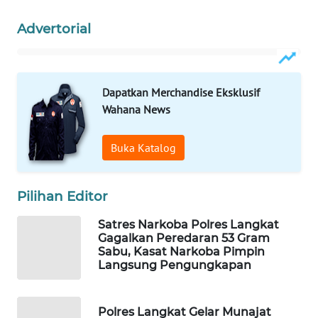
Advertorial
PORTAL
KONSUMEN
FORWAMKI
Dapatkan Merchandise Eksklusif
Wahana News
ALPERKLINAS
Buka Katalog
FORJASIDA
TAMBANG
Pilihan Editor
NEWS
Satres Narkoba Polres Langkat
Gagalkan Peredaran 53 Gram
SITUNGIR
Sabu, Kasat Narkoba Pimpin
NEWS
Langsung Pengungkapan
SIDIKALANG
Polres Langkat Gelar Munajat
NEWS