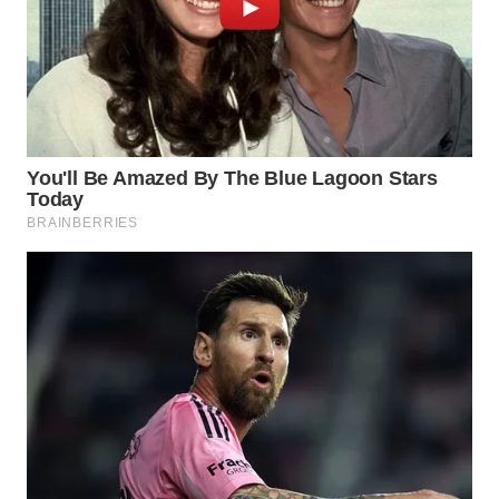
WN
NATUNA
WN
BINTAN
WN
MANDALIKA
WN
LIKUPANG
WN
LABUANBAJO
WN
BORNEO