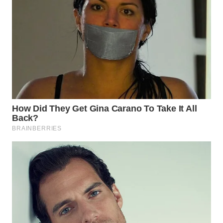
WAHANA
SPORT
WAHANA
UMKM
WAHANA
SELEB
WAHANA
PERSONA
WAHANA
OTOMOTIF
WAHANA
HEALTH