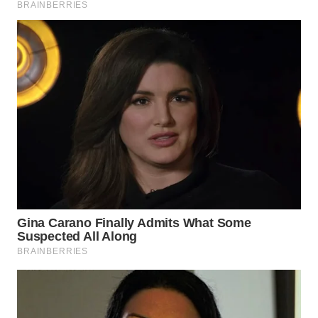
WAHANA
LISTRIK
WAHANA
TRAVEL
WAHANA
TV
WAHANANEWS
ID
WAHANANEWS
CO ID
WAHANANEWS
NET