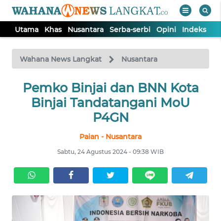
Utama
Khas
Nusantara
Serba-serbi
Opini
Indeks
WAHANA
Tutup
TV
Wahana News Langkat
Nusantara
Pemko Binjai dan BNN Kota
UTAMA
Binjai Tandatangani MoU
KHAS
P4GN
Paian - Nusantara
NUSANTARA
Sabtu, 24 Agustus 2024 - 09:38 WIB
SERBA-
SERBI
OPINI