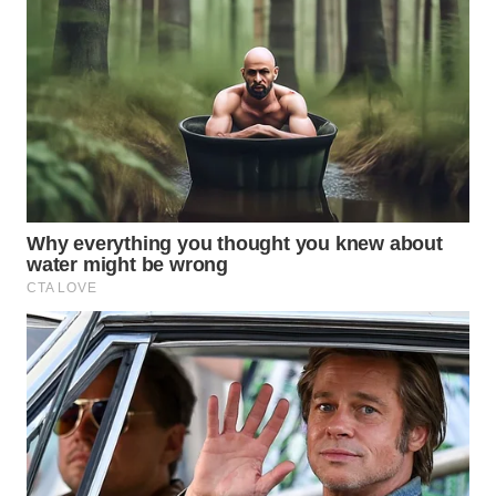
WN
TAPANULI
TENGAH
WN DELI
SERDANG
WN
TEBING
TINGGI
WN
PAKPAK
WN
KARAWANG
WN