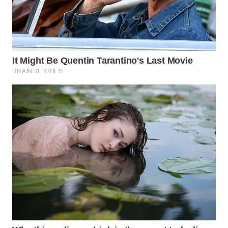
BEKASI
WN
BOGOR
WN
DEPOK
WN
TAPANULI
UTARA
WN
SAMOSIR
WN
PADANG
LAWAS