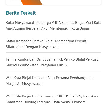
WN
Berita Terkait
MALUKU
Buka Musyawarah Keluarga V IKA Smansa Binjai, Wali Kota
WN
Ajak Alumni Berperan Aktif Membangun Kota Binjai
MALUT
Safari Ramadan Pemko Binjai, Momentum Pererat
WN
Silaturahmi Dengan Masyarakat
DAIRI
Terima Kunjungan Ombudsman RI, Pemko Binjai Perkuat
WN
Sinergi Peningkatan Pelayanan Publik
DANAU
TOBA
Wali Kota Binjai Letakkan Batu Pertama Pembangunan
Masjid Al-Musyawarah
WN
NIAS
Wali Kota Binjai Hadiri Konreg PDRB-ISE 2025, Tegaskan
Komitmen Dukung Integrasi Data Sosial Ekonomi
WN