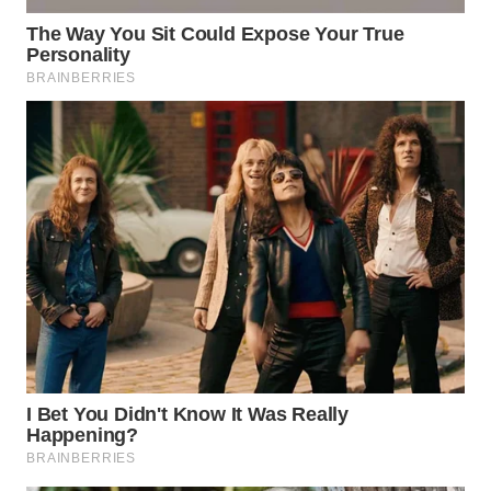
Wahana
Media
Group
WAHANA
NEWS
WAHANA
TANI
WAHANA
ADVOKAT
WAHANA
INFRASTRUKTUR
WAHANA
KONSUMEN