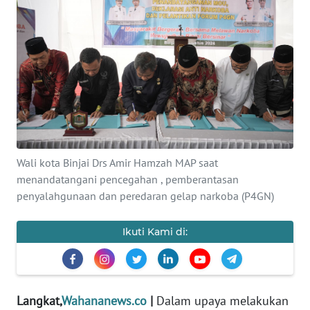
Informasi
INDEKS
BERITA
KONTAK
KAMI
INFO
Wali kota Binjai Drs Amir Hamzah MAP saat
IKLAN
menandatangani pencegahan , pemberantasan
penyalahgunaan dan peredaran gelap narkoba (P4GN)
TENTANG
KAMI
Ikuti Kami di:
PEDOMAN
MEDIA
SIBER
Langkat,
Wahananews.co
|
Dalam upaya melakukan