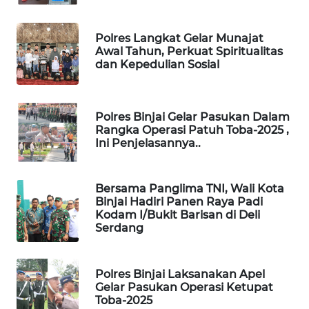
PORTAL
Polres Langkat Gelar Munajat
KONSUMEN
Awal Tahun, Perkuat Spiritualitas
dan Kepedulian Sosial
FORWAMKI
ALPERKLINAS
Polres Binjai Gelar Pasukan Dalam
Rangka Operasi Patuh Toba-2025 ,
Ini Penjelasannya..
FORJASIDA
TAMBANG
Bersama Panglima TNI, Wali Kota
Binjai Hadiri Panen Raya Padi
NEWS
Kodam I/Bukit Barisan di Deli
Serdang
SITUNGIR
NEWS
Polres Binjai Laksanakan Apel
Gelar Pasukan Operasi Ketupat
SIDIKALANG
Toba-2025
NEWS