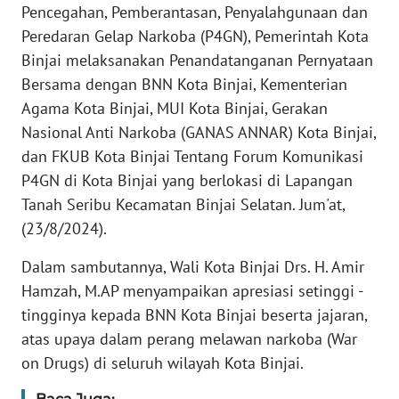
Pencegahan, Pemberantasan, Penyalahgunaan dan
REDAKSI
Peredaran Gelap Narkoba (P4GN), Pemerintah Kota
Binjai melaksanakan Penandatanganan Pernyataan
KARIR
Bersama dengan BNN Kota Binjai, Kementerian
Agama Kota Binjai, MUI Kota Binjai, Gerakan
DISCLAIMER
Nasional Anti Narkoba (GANAS ANNAR) Kota Binjai,
Wahana
dan FKUB Kota Binjai Tentang Forum Komunikasi
News
P4GN di Kota Binjai yang berlokasi di Lapangan
Regional
Tanah Seribu Kecamatan Binjai Selatan. Jum'at,
(23/8/2024).
WN
SUMUT
Dalam sambutannya, Wali Kota Binjai Drs. H. Amir
Hamzah, M.AP menyampaikan apresiasi setinggi -
WN
tingginya kepada BNN Kota Binjai beserta jajaran,
JAKARTA
atas upaya dalam perang melawan narkoba (War
on Drugs) di seluruh wilayah Kota Binjai.
WN
JABAR