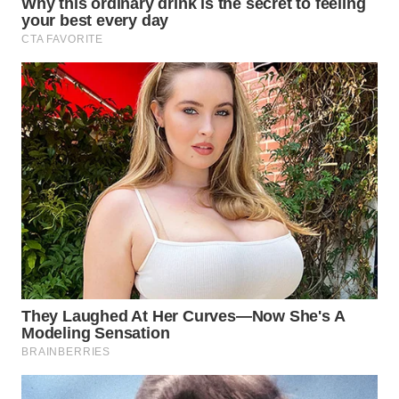
WN
SUMEDANG
WN
CIANJUR
WN
KEPULAUAN
SERIBU
WN
TANGERANG
WN
BINJAI
WN
CIREBON