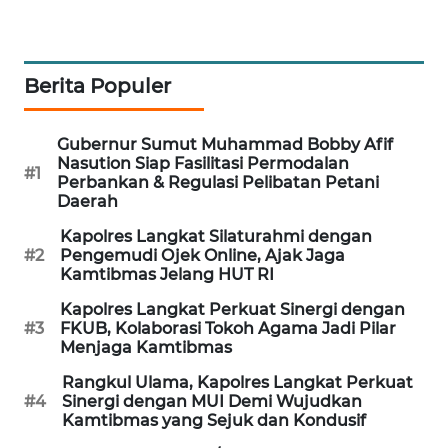
KARING
NEWS
Berita Populer
JURNAL
MARITIM
Gubernur Sumut Muhammad Bobby Afif
Nasution Siap Fasilitasi Permodalan
#1
HUMBANG
Perbankan & Regulasi Pelibatan Petani
NEWS
Daerah
Kapolres Langkat Silaturahmi dengan
GARONGGANG
#2
Pengemudi Ojek Online, Ajak Jaga
NEWS
Kamtibmas Jelang HUT RI
Kapolres Langkat Perkuat Sinergi dengan
FISUELRI
#3
FKUB, Kolaborasi Tokoh Agama Jadi Pilar
Menjaga Kamtibmas
ID
Rangkul Ulama, Kapolres Langkat Perkuat
ENERGI
#4
Sinergi dengan MUI Demi Wujudkan
Kamtibmas yang Sejuk dan Kondusif
NEWS