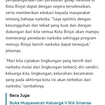
Kota Binjai dapat dengan segera terselesaikan,
WN
serta memberikan edukasi kepada masyarakat
BABEL
tentang bahaya narkoba. "Saya optimis dengan
kesungguhan dan tekad yang kuat dan dengan
WN
dukungan dari kita semua Kota Binjai akan mampu
SUMBAR
memerangi peredaran narkoba sehingga program
menuju Binjai bersih narkoba dapat terwujud,"
WN
jelasnya.
SUMSEL
"Mari kita ciptakan lingkungan yang bersih dari
WN
narkoba mulai dari lingkungan terkecil, diri sendiri,
BENGKULU
keluarga kita, lingkungan, kelurahan, kecamatan
yang pada akhirnya kota ini akan terbebas dari
WN
narkoba," tambahnya.
LAMPUNG
Baca Juga:
WN
Buka Musyawarah Keluarga V IKA Smansa
JATENG