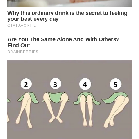
WN
NATUNA
WN
BINTAN
WN
MANDALIKA
WN
LIKUPANG
WN
LABUANBAJO
WN
BORNEO