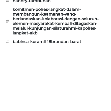
#
hannry-tambunan
SONYA
komitmen-polres-langkat-dalam-
ASA
membangun-keamanan-yang-
NEWS
berlandaskan-kolaborasi-dengan-seluruh-
#
elemen-masyarakat-kembali-ditegaskan-
melalui-kunjungan-silaturahmi-kapolres-
langkat-akb
#
babinsa-koramil-18brandan-barat