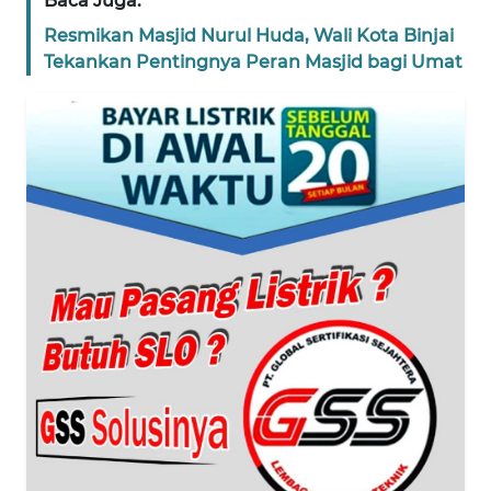
Baca Juga:
Resmikan Masjid Nurul Huda, Wali Kota Binjai
WN
Tekankan Pentingnya Peran Masjid bagi Umat
BANTEN
WN
NTT
WN
KEPRI
WN
PAPUA
WN
PAPUA
BARAT
WN
RIAU