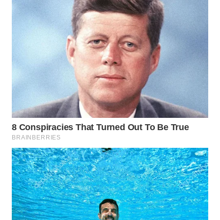
WN
INDRAMAYU
WN
KUNINGAN
WN
MAJALENGKA
WN
SUBANG
WN
SUKABUMI
WN
PURWAKARTA