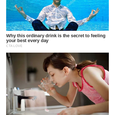
WN
PRIANGAN
TIMUR
WN
SEMARANG
WN
SOLO
WN
BOROBUDUR
WN
MADURA
WN
SURABAYA