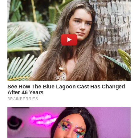
WAHANA
LISTRIK
WAHANA
TRAVEL
WAHANA
TV
WAHANANEWS
ID
WAHANANEWS
CO ID
WAHANANEWS
NET