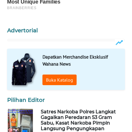
ID
MAWAKA
ID
Advertorial
MARTABAT
NET
Dapatkan Merchandise Eksklusif
PLN
Wahana News
WATCH
Buka Katalog
MKLI
LPKKI
Pilihan Editor
Satres Narkoba Polres Langkat
LKKI
Gagalkan Peredaran 53 Gram
Sabu, Kasat Narkoba Pimpin
KOPEKLIN
Langsung Pengungkapan