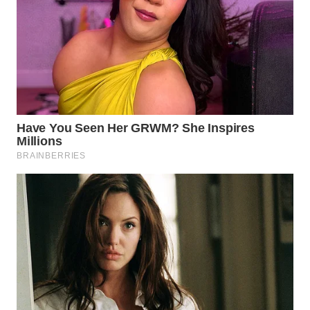
WAHANA
SPORT
WAHANA
UMKM
WAHANA
SELEB
WAHANA
PERSONA
WAHANA
OTOMOTIF
WAHANA
HEALTH