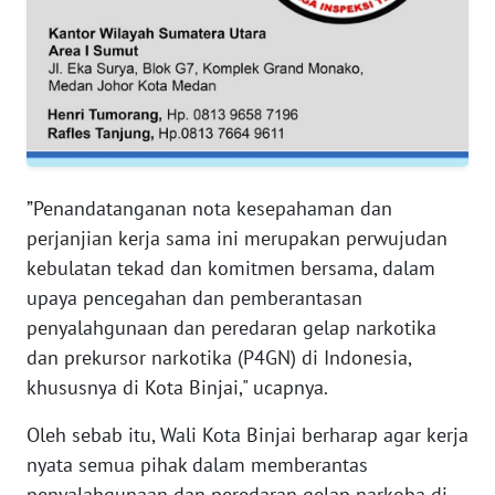
WN
SERAMBI
WN
JAMBI
”Penandatanganan nota kesepahaman dan
WN
perjanjian kerja sama ini merupakan perwujudan
SULTRA
kebulatan tekad dan komitmen bersama, dalam
upaya pencegahan dan pemberantasan
WN
penyalahgunaan dan peredaran gelap narkotika
NTB
dan prekursor narkotika (P4GN) di Indonesia,
khususnya di Kota Binjai," ucapnya.
WN
SULTENG
Oleh sebab itu, Wali Kota Binjai berharap agar kerja
nyata semua pihak dalam memberantas
WN
SULBAR
penyalahgunaan dan peredaran gelap narkoba di