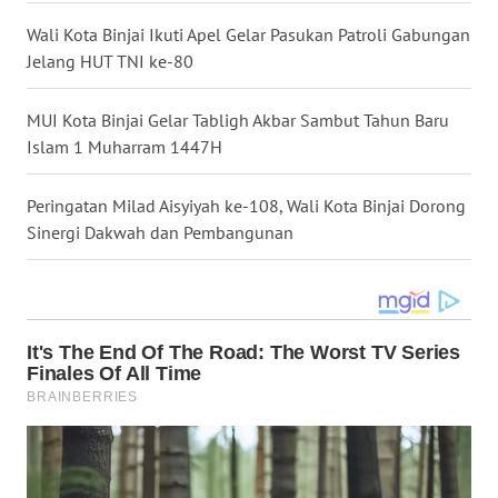
LANGKAT
Wali Kota Binjai Ikuti Apel Gelar Pasukan Patroli Gabungan
WN
Jelang HUT TNI ke-80
TAPANULI
SELATAN
MUI Kota Binjai Gelar Tabligh Akbar Sambut Tahun Baru
Islam 1 Muharram 1447H
WN
TANJUNG
Peringatan Milad Aisyiyah ke-108, Wali Kota Binjai Dorong
LESUNG
Sinergi Dakwah dan Pembangunan
WN
KARO
WN
SIMALUNGUN
WN
LABUHANBATU