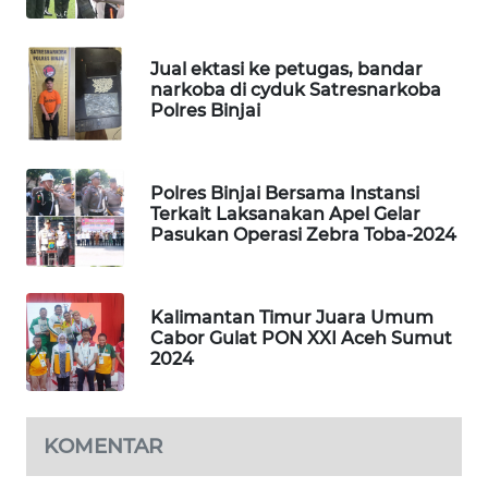
SIBARAGAS
Jual ektasi ke petugas, bandar
NEWS
narkoba di cyduk Satresnarkoba
Polres Binjai
METRO
SIANTAR
NEWS
Polres Binjai Bersama Instansi
Terkait Laksanakan Apel Gelar
Pasukan Operasi Zebra Toba-2024
METRO
MEDAN
NEWS
Kalimantan Timur Juara Umum
Cabor Gulat PON XXI Aceh Sumut
METRO
2024
JAKARTA
NEWS
KRT
KOMENTAR
NEWS