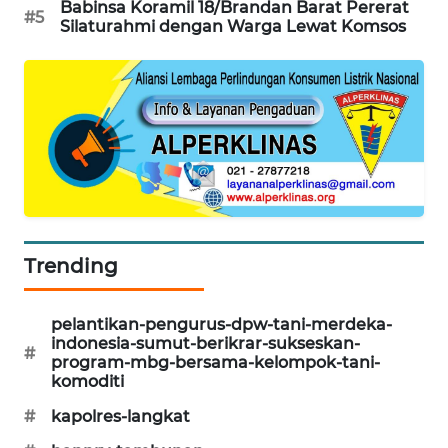
Babinsa Koramil 18/Brandan Barat Pererat
#5
Silaturahmi dengan Warga Lewat Komsos
CILEUNGSI
NEWS
BERKAT
NEWS
BERAMPU
NEWS
ANUGERAH
Trending
NEWS
AKHLAK
pelantikan-pengurus-dpw-tani-merdeka-
indonesia-sumut-berikrar-sukseskan-
ID
#
program-mbg-bersama-kelompok-tani-
komoditi
PERAPKI
#
kapolres-langkat
NEWS