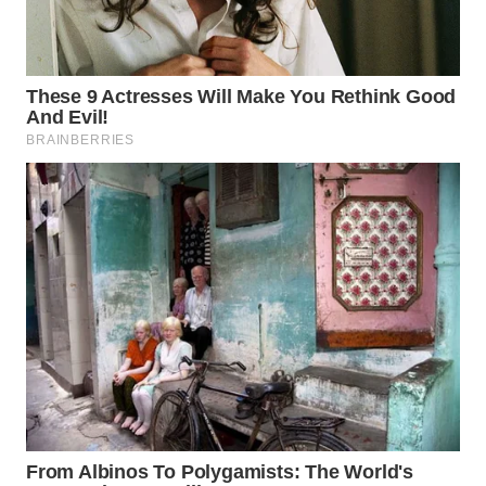
WAHANA
DESA
WISATA
LAPAK
WAHANA
Wahana
Network
KONSUMEN
LISTRIK
MASYARAKAT
KELISTRIKAN
WALINKI