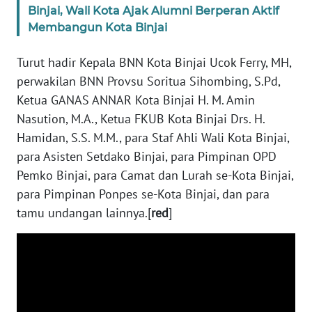
Binjai, Wali Kota Ajak Alumni Berperan Aktif
Membangun Kota Binjai
WN
NUSANTARA
Turut hadir Kepala BNN Kota Binjai Ucok Ferry, MH,
perwakilan BNN Provsu Soritua Sihombing, S.Pd,
WN
JOGJA
Ketua GANAS ANNAR Kota Binjai H. M. Amin
Nasution, M.A., Ketua FKUB Kota Binjai Drs. H.
WN
Hamidan, S.S. M.M., para Staf Ahli Wali Kota Binjai,
JATIM
para Asisten Setdako Binjai, para Pimpinan OPD
Pemko Binjai, para Camat dan Lurah se-Kota Binjai,
WN
para Pimpinan Ponpes se-Kota Binjai, dan para
BALI
tamu undangan lainnya.[
red
]
WN
KALBAR
WN
KALTENG