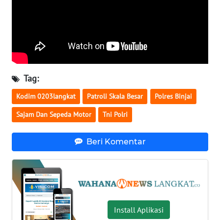
WN
MALUKU
WN
MALUT
Tag:
WN
Kodim 0203langkat
Patroli Skala Besar
Polres Binjai
DAIRI
Sajam Dan Sepeda Motor
Tni Polri
WN
DANAU
Beri Komentar
TOBA
WN
NIAS
Install Aplikasi
WN