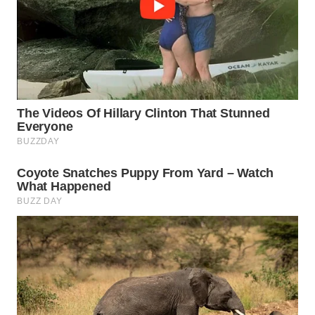
WAHANA
SPORT
WAHANA
UMKM
WAHANA
SELEB
WAHANA
PERSONA
WAHANA
OTOMOTIF
WAHANA
HEALTH