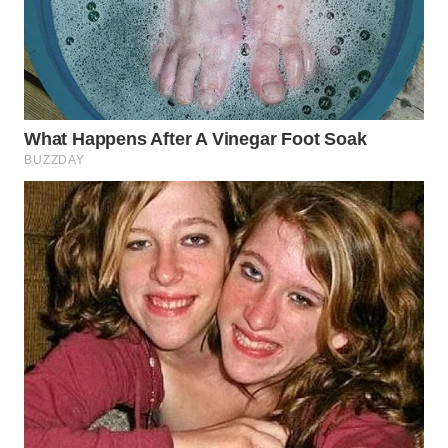
WN
NATUNA
WN
BINTAN
WN
MANDALIKA
WN
LIKUPANG
WN
LABUANBAJO
WN
BORNEO