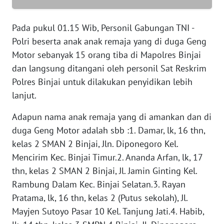
WN
Pada pukul 01.15 Wib, Personil Gabungan TNI -
SERAMBI
Polri beserta anak anak remaja yang di duga Geng
Motor sebanyak 15 orang tiba di Mapolres Binjai
WN
dan langsung ditangani oleh personil Sat Reskrim
JAMBI
Polres Binjai untuk dilakukan penyidikan lebih
lanjut.
WN
SULTRA
Adapun nama anak remaja yang di amankan dan di
duga Geng Motor adalah sbb :1. Damar, lk, 16 thn,
WN
kelas 2 SMAN 2 Binjai, Jln. Diponegoro Kel.
NTB
Mencirim Kec. Binjai Timur.2. Ananda Arfan, lk, 17
thn, kelas 2 SMAN 2 Binjai, Jl. Jamin Ginting Kel.
WN
Rambung Dalam Kec. Binjai Selatan.3. Rayan
SULTENG
Pratama, lk, 16 thn, kelas 2 (Putus sekolah), Jl.
Mayjen Sutoyo Pasar 10 Kel. Tanjung Jati.4. Habib,
WN
SULBAR