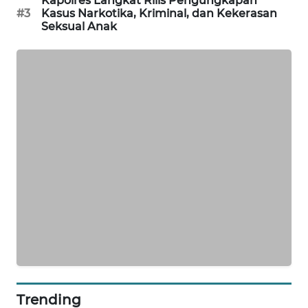
Kapolres Langkat Rilis Pengungkapan
#3
Kasus Narkotika, Kriminal, dan Kekerasan
KARING
Seksual Anak
NEWS
JURNAL
MARITIM
HUMBANG
NEWS
GARONGGANG
NEWS
FISUELRI
ID
ENERGI
NEWS
Trending