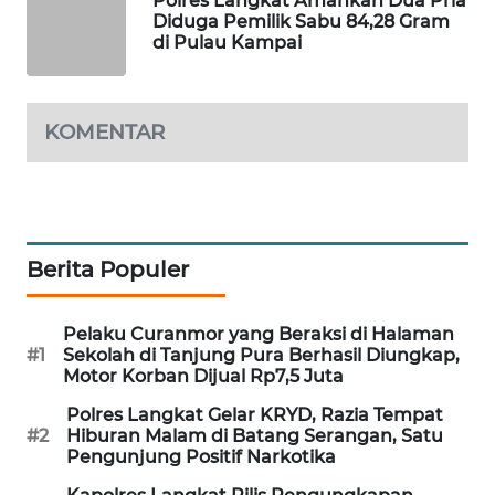
Polres Langkat Amankan Dua Pria
Diduga Pemilik Sabu 84,28 Gram
di Pulau Kampai
SIBARAGAS
NEWS
KOMENTAR
METRO
SIANTAR
NEWS
METRO
MEDAN
Berita Populer
NEWS
Pelaku Curanmor yang Beraksi di Halaman
METRO
#1
Sekolah di Tanjung Pura Berhasil Diungkap,
JAKARTA
Motor Korban Dijual Rp7,5 Juta
NEWS
Polres Langkat Gelar KRYD, Razia Tempat
#2
Hiburan Malam di Batang Serangan, Satu
KRT
Pengunjung Positif Narkotika
NEWS