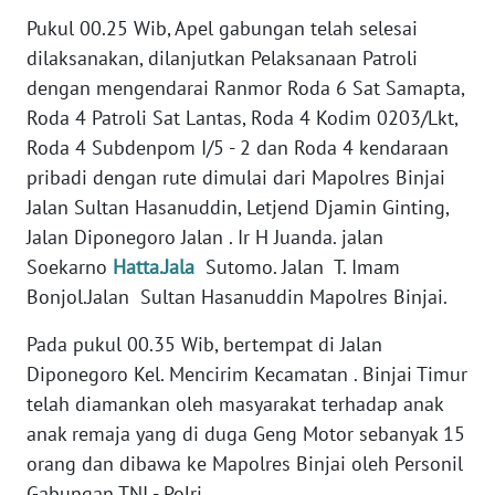
REDAKSI
Pukul 00.25 Wib, Apel gabungan telah selesai
dilaksanakan, dilanjutkan Pelaksanaan Patroli
KARIR
dengan mengendarai Ranmor Roda 6 Sat Samapta,
Roda 4 Patroli Sat Lantas, Roda 4 Kodim 0203/Lkt,
DISCLAIMER
Roda 4 Subdenpom I/5 - 2 dan Roda 4 kendaraan
pribadi dengan rute dimulai dari Mapolres Binjai
Wahana
Jalan Sultan Hasanuddin, Letjend Djamin Ginting,
News
Regional
Jalan Diponegoro Jalan . Ir H Juanda. jalan
Soekarno
Hatta.Jala
Sutomo. Jalan T. Imam
WN
Bonjol.Jalan Sultan Hasanuddin Mapolres Binjai.
SUMUT
Pada pukul 00.35 Wib, bertempat di Jalan
WN
Diponegoro Kel. Mencirim Kecamatan . Binjai Timur
JAKARTA
telah diamankan oleh masyarakat terhadap anak
anak remaja yang di duga Geng Motor sebanyak 15
WN
orang dan dibawa ke Mapolres Binjai oleh Personil
JABAR
Gabungan TNI - Polri.