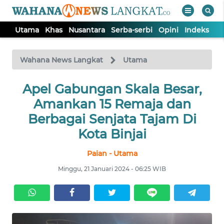
Utama
Khas
Nusantara
Serba-serbi
Opini
Indeks
WAHANA
Tutup
TV
Wahana News Langkat
Utama
Apel Gabungan Skala Besar,
UTAMA
Amankan 15 Remaja dan
KHAS
Berbagai Senjata Tajam Di
Kota Binjai
NUSANTARA
Paian - Utama
Minggu, 21 Januari 2024 - 06:25 WIB
SERBA-
SERBI
OPINI