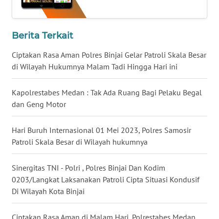
LANGKAT
WN
Berita Terkait
TAPANULI
SELATAN
Ciptakan Rasa Aman Polres Binjai Gelar Patroli Skala Besar
di Wilayah Hukumnya Malam Tadi Hingga Hari ini
WN
TANJUNG
Kapolrestabes Medan : Tak Ada Ruang Bagi Pelaku Begal
LESUNG
dan Geng Motor
WN
KARO
Hari Buruh Internasional 01 Mei 2023, Polres Samosir
Patroli Skala Besar di Wilayah hukumnya
WN
SIMALUNGUN
Sinergitas TNI - Polri , Polres Binjai Dan Kodim
0203/Langkat Laksanakan Patroli Cipta Situasi Kondusif
Di Wilayah Kota Binjai
WN
LABUHANBATU
Ciptakan Rasa Aman di Malam Hari, Polrestabes Medan