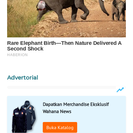
WAHANA
DESA
WISATA
LAPAK
WAHANA
Wahana
Network
Advertorial
KONSUMEN
LISTRIK
Dapatkan Merchandise Eksklusif
MASYARAKAT
Wahana News
KELISTRIKAN
WALINKI
Buka Katalog