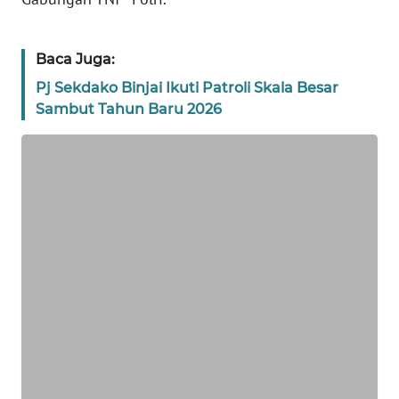
WN
BANTEN
Baca Juga:
Pj Sekdako Binjai Ikuti Patroli Skala Besar
WN
Sambut Tahun Baru 2026
NTT
WN
KEPRI
WN
PAPUA
WN
PAPUA
BARAT
WN
RIAU