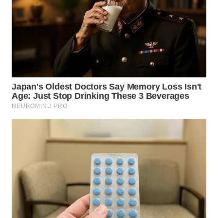
BEKASI
WN
BOGOR
WN
DEPOK
WN
TAPANULI
UTARA
WN
SAMOSIR
WN
PADANG
LAWAS