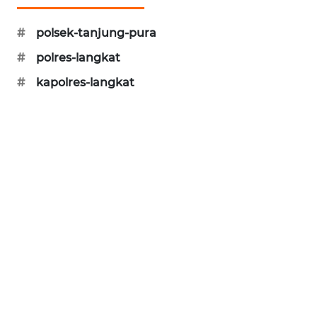
CILEUNGSI
#
polsek-tanjung-pura
NEWS
#
polres-langkat
BERKAT
#
kapolres-langkat
NEWS
BERAMPU
NEWS
ANUGERAH
NEWS
AKHLAK
ID
PERAPKI
NEWS