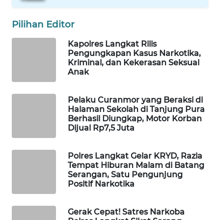
ID
Pilihan Editor
MAWAKA
ID
Kapolres Langkat Rilis
Pengungkapan Kasus Narkotika,
Kriminal, dan Kekerasan Seksual
MARTABAT
Anak
NET
PLN
Pelaku Curanmor yang Beraksi di
Halaman Sekolah di Tanjung Pura
WATCH
Berhasil Diungkap, Motor Korban
Dijual Rp7,5 Juta
MKLI
Polres Langkat Gelar KRYD, Razia
LPKKI
Tempat Hiburan Malam di Batang
Serangan, Satu Pengunjung
Positif Narkotika
LKKI
Gerak Cepat! Satres Narkoba
KOPEKLIN