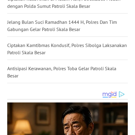
WN
dengan Polda Sumut Patroli Skala Besar
TAPANULI
TENGAH
Jelang Bulan Suci Ramadhan 1444 H, Polres Dan Tim
Gabungan Gelar Patroli Skala Besar
WN DELI
SERDANG
Ciptakan Kamtibmas Kondusif, Polres Sibolga Laksanakan
Patroli Skala Besar
WN
TEBING
Antisipasi Kerawanan, Polres Toba Gelar Patroli Skala
TINGGI
Besar
WN
PAKPAK
WN
KARAWANG
WN