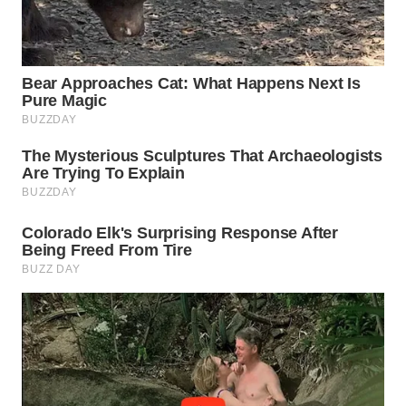
WAHANA
LISTRIK
WAHANA
TRAVEL
WAHANA
TV
WAHANANEWS
ID
WAHANANEWS
CO ID
WAHANANEWS
NET