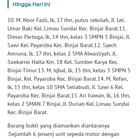
Hingga Hari ini
WN
10. M. Noor Fazli, lk, 17 thn, putus sekolah, Jl. Let.
NUSANTARA
Umar Baki Kel. Limau Sundai Kec. Binjai Barat.11.
Dimas Partoga, lk, 14 thn, kelas 3 SMPN 5 Binjai, Jl.
WN
JOGJA
Sawi Kel. Payaroba Kec. Binjai Barat.12. Syech
Amruna, lk, 17 thn, kelas 2 SMA Alwasliyah, Jl.
WN
Soekarno Hatta Km. 18 Kel. Sumber Karya Kec.
JATIM
Binjai Timur.13. M. Iqbal, lk, 15 thn, kelas 3 SMPN 5
Binjai, Kel. Payaroba Kec. Binjai Barat.14. M. Refan,
WN
lk, 15 thn, kelas 10 SMA Setiabudi, Jl. Sawi 6 Kel.
BALI
Payaroba Kec. Binjai Barat.15. Ari Irawan, lk, 16 thn,
kelas 2 SMAN 7 Binjai, Jl. Durian Kel. Limau Sundai
WN
Kec. Binjai Barat.
KALBAR
Barang bukti yang diamankan diantaranya
WN
:Sejumlah 6 (enam) unit sepeda motor dengan
KALTENG