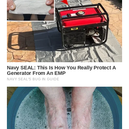
WN
PRIANGAN
TIMUR
WN
SEMARANG
WN
SOLO
WN
BOROBUDUR
WN
MADURA
WN
SURABAYA