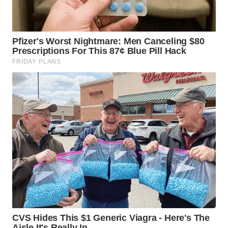
WN
SUMEDANG
WN
CIANJUR
WN
KEPULAUAN
SERIBU
WN
TANGERANG
WN
BINJAI
WN
CIREBON