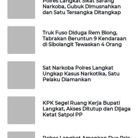
Polres Langkat Sikat Sarang
Narkoba, Gubuk Dimusnahkan
PORTAL
dan Satu Tersangka Ditangkap
KONSUMEN
Truk Fuso Diduga Rem Blong,
FORWAMKI
Tabrakan Beruntun 9 Kendaraan
di Sibolangit Tewaskan 4 Orang
ALPERKLINAS
FORJASIDA
Sat Narkoba Polres Langkat
Ungkap Kasus Narkotika, Satu
Pelaku Diamankan
TAMBANG
NEWS
KPK Segel Ruang Kerja Bupati
SITUNGIR
Langkat, Akses Ditutup dan Dijaga
NEWS
Ketat Satpol PP
SIDIKALANG
NEWS