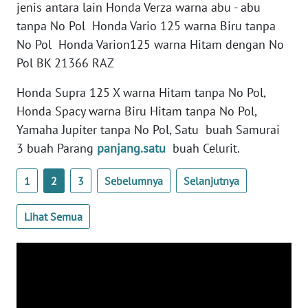
jenis antara lain Honda Verza warna abu - abu
tanpa No Pol Honda Vario 125 warna Biru tanpa
WN
KALTARA
No Pol Honda Varion125 warna Hitam dengan No
Pol BK 21366 RAZ
WN
Honda Supra 125 X warna Hitam tanpa No Pol,
KALSEL
Honda Spacy warna Biru Hitam tanpa No Pol,
Yamaha Jupiter tanpa No Pol, Satu buah Samurai
WN
KALTIM
3 buah Parang
panjang.satu
buah Celurit.
1
2
3
Sebelumnya
Selanjutnya
WN
SULSEL
Lihat Semua
WN
GORONTALO
WN
SULUT