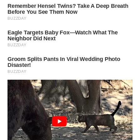
Wahana
Media
Group
WAHANA
NEWS
WAHANA
TANI
WAHANA
ADVOKAT
WAHANA
INFRASTRUKTUR
WAHANA
KONSUMEN