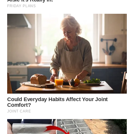
WN
INDRAMAYU
WN
KUNINGAN
WN
MAJALENGKA
WN
SUBANG
WN
SUKABUMI
WN
PURWAKARTA