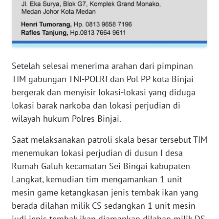
WN
SERAMBI
WN
Setelah selesai menerima arahan dari pimpinan
JAMBI
TIM gabungan TNI-POLRI dan Pol PP kota Binjai
bergerak dan menyisir lokasi-lokasi yang diduga
WN
lokasi barak narkoba dan lokasi perjudian di
SULTRA
wilayah hukum Polres Binjai.
WN
Saat melaksanakan patroli skala besar tersebut TIM
NTB
menemukan lokasi perjudian di dusun I desa
Rumah Galuh kecamatan Sei Bingai kabupaten
WN
Langkat, kemudian tim mengamankan 1 unit
SULTENG
mesin game ketangkasan jenis tembak ikan yang
berada dilahan milik CS sedangkan 1 unit mesin
WN
SULBAR
judi jenis tembak ikan diamankan dilahan milik DS,