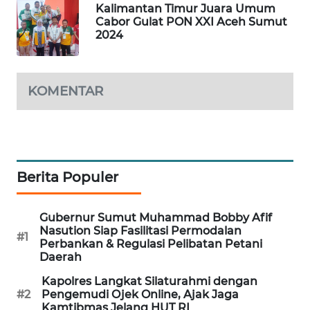
Kalimantan Timur Juara Umum
Cabor Gulat PON XXI Aceh Sumut
SIBARAGAS
2024
NEWS
METRO
KOMENTAR
SIANTAR
NEWS
METRO
MEDAN
Berita Populer
NEWS
METRO
Gubernur Sumut Muhammad Bobby Afif
JAKARTA
Nasution Siap Fasilitasi Permodalan
#1
Perbankan & Regulasi Pelibatan Petani
NEWS
Daerah
KRT
Kapolres Langkat Silaturahmi dengan
#2
Pengemudi Ojek Online, Ajak Jaga
NEWS
Kamtibmas Jelang HUT RI