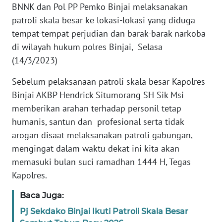
BNNK dan Pol PP Pemko Binjai melaksanakan
REDAKSI
patroli skala besar ke lokasi-lokasi yang diduga
tempat-tempat perjudian dan barak-barak narkoba
KARIR
di wilayah hukum polres Binjai, Selasa
DISCLAIMER
(14/3/2023)
Sebelum pelaksanaan patroli skala besar Kapolres
Wahana
News
Binjai AKBP Hendrick Situmorang SH Sik Msi
Regional
memberikan arahan terhadap personil tetap
humanis, santun dan profesional serta tidak
WN
arogan disaat melaksanakan patroli gabungan,
SUMUT
mengingat dalam waktu dekat ini kita akan
memasuki bulan suci ramadhan 1444 H, Tegas
WN
Kapolres.
JAKARTA
Baca Juga:
WN
Pj Sekdako Binjai Ikuti Patroli Skala Besar
JABAR