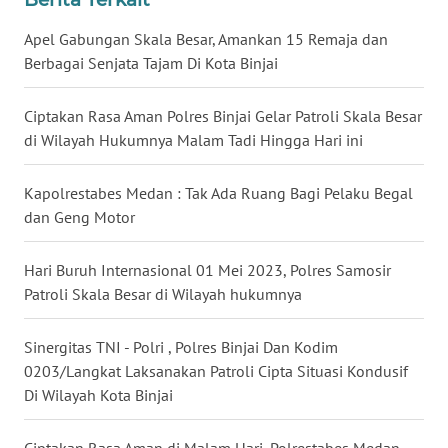
WN
Apel Gabungan Skala Besar, Amankan 15 Remaja dan
MALUKU
Berbagai Senjata Tajam Di Kota Binjai
WN
Ciptakan Rasa Aman Polres Binjai Gelar Patroli Skala Besar
MALUT
di Wilayah Hukumnya Malam Tadi Hingga Hari ini
WN
Kapolrestabes Medan : Tak Ada Ruang Bagi Pelaku Begal
DAIRI
dan Geng Motor
WN
Hari Buruh Internasional 01 Mei 2023, Polres Samosir
DANAU
Patroli Skala Besar di Wilayah hukumnya
TOBA
Sinergitas TNI - Polri , Polres Binjai Dan Kodim
WN
0203/Langkat Laksanakan Patroli Cipta Situasi Kondusif
NIAS
Di Wilayah Kota Binjai
WN
Ciptakan Rasa Aman di Malam Hari, Polrestabes Medan