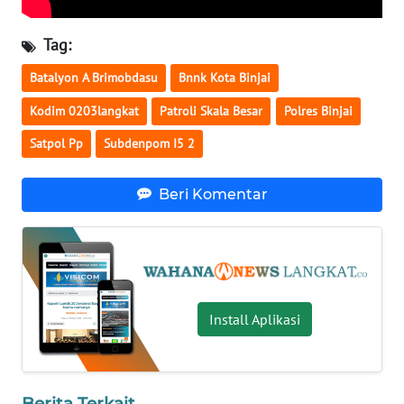
WN
Tag:
KALTARA
Batalyon A Brimobdasu
Bnnk Kota Binjai
WN
Kodim 0203langkat
Patroli Skala Besar
Polres Binjai
KALSEL
Satpol Pp
Subdenpom I5 2
WN
KALTIM
Beri Komentar
WN
SULSEL
WN
Install Aplikasi
GORONTALO
WN
SULUT
Berita Terkait