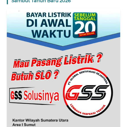
Sambut Tahun Baru 2026
WN
BANTEN
WN
NTT
WN
KEPRI
WN
PAPUA
WN
PAPUA
BARAT
WN
RIAU