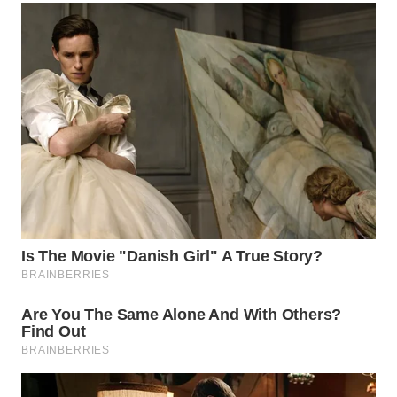
WAHANA
LISTRIK
WAHANA
TRAVEL
WAHANA
TV
WAHANANEWS
ID
WAHANANEWS
CO ID
WAHANANEWS
NET