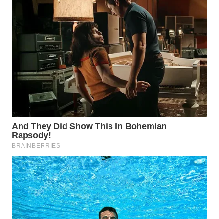
WAHANA
SPORT
WAHANA
UMKM
WAHANA
SELEB
WAHANA
PERSONA
WAHANA
OTOMOTIF
WAHANA
HEALTH