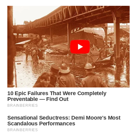
Wahana
Media
Group
WAHANA
NEWS
WAHANA
TANI
WAHANA
ADVOKAT
WAHANA
INFRASTRUKTUR
WAHANA
KONSUMEN