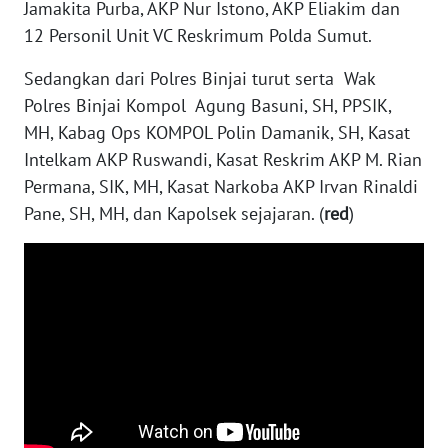
Jamakita Purba, AKP Nur Istono, AKP Eliakim dan
12 Personil Unit VC Reskrimum Polda Sumut.
WN
NUSANTARA
Sedangkan dari Polres Binjai turut serta Wak
Polres Binjai Kompol Agung Basuni, SH, PPSIK,
WN
MH, Kabag Ops KOMPOL Polin Damanik, SH, Kasat
JOGJA
Intelkam AKP Ruswandi, Kasat Reskrim AKP M. Rian
Permana, SIK, MH, Kasat Narkoba AKP Irvan Rinaldi
WN
Pane, SH, MH, dan Kapolsek sejajaran. (
red
)
JATIM
WN
BALI
WN
KALBAR
WN
KALTENG