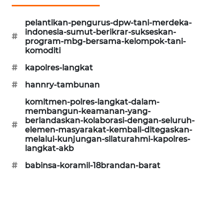
CILEUNGSI
pelantikan-pengurus-dpw-tani-merdeka-
NEWS
indonesia-sumut-berikrar-sukseskan-
#
program-mbg-bersama-kelompok-tani-
BERKAT
komoditi
NEWS
#
kapolres-langkat
#
hannry-tambunan
BERAMPU
NEWS
komitmen-polres-langkat-dalam-
membangun-keamanan-yang-
berlandaskan-kolaborasi-dengan-seluruh-
ANUGERAH
#
elemen-masyarakat-kembali-ditegaskan-
NEWS
melalui-kunjungan-silaturahmi-kapolres-
langkat-akb
AKHLAK
#
babinsa-koramil-18brandan-barat
ID
PERAPKI
NEWS