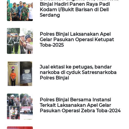
Binjai Hadiri Panen Raya Padi
Kodam I/Bukit Barisan di Deli
PORTAL
Serdang
KONSUMEN
FORWAMKI
Polres Binjai Laksanakan Apel
Gelar Pasukan Operasi Ketupat
Toba-2025
ALPERKLINAS
FORJASIDA
Jual ektasi ke petugas, bandar
narkoba di cyduk Satresnarkoba
Polres Binjai
TAMBANG
NEWS
SITUNGIR
Polres Binjai Bersama Instansi
Terkait Laksanakan Apel Gelar
NEWS
Pasukan Operasi Zebra Toba-2024
SIDIKALANG
NEWS