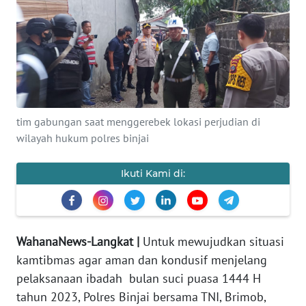
Informasi
INDEKS
BERITA
KONTAK
KAMI
tim gabungan saat menggerebek lokasi perjudian di
wilayah hukum polres binjai
INFO
IKLAN
Ikuti Kami di:
TENTANG
KAMI
WahanaNews-Langkat |
Untuk mewujudkan situasi
PEDOMAN
kamtibmas agar aman dan kondusif menjelang
MEDIA
pelaksanaan ibadah bulan suci puasa 1444 H
SIBER
tahun 2023, Polres Binjai bersama TNI, Brimob,