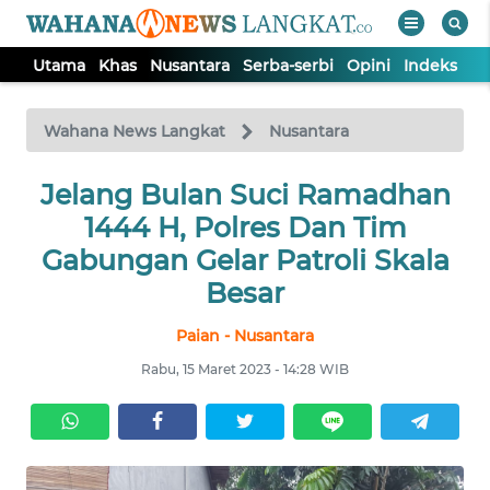
Utama
Khas
Nusantara
Serba-serbi
Opini
Indeks
WAHANA
Tutup
TV
Wahana News Langkat
Nusantara
Jelang Bulan Suci Ramadhan
UTAMA
1444 H, Polres Dan Tim
KHAS
Gabungan Gelar Patroli Skala
Besar
NUSANTARA
Paian - Nusantara
Rabu, 15 Maret 2023 - 14:28 WIB
SERBA-
SERBI
OPINI