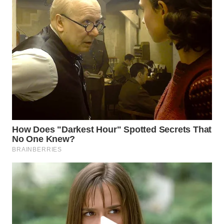
WN
SUMEDANG
WN
CIANJUR
WN
KEPULAUAN
SERIBU
WN
TANGERANG
WN
BINJAI
WN
CIREBON