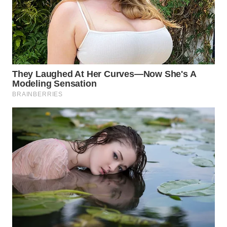
WN
PRIANGAN
TIMUR
WN
SEMARANG
WN
SOLO
WN
BOROBUDUR
WN
MADURA
WN
SURABAYA