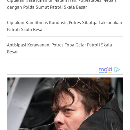
LANGKAT
dengan Polda Sumut Patroli Skala Besar
WN
TAPANULI
Ciptakan Kamtibmas Kondusif, Polres Sibolga Laksanakan
SELATAN
Patroli Skala Besar
WN
Antisipasi Kerawanan, Polres Toba Gelar Patroli Skala
TANJUNG
Besar
LESUNG
WN
KARO
WN
SIMALUNGUN
WN
LABUHANBATU