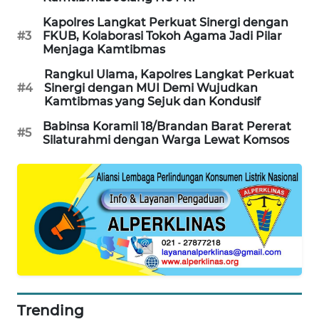
Kapolres Langkat Perkuat Sinergi dengan
KARING
#3
FKUB, Kolaborasi Tokoh Agama Jadi Pilar
NEWS
Menjaga Kamtibmas
Rangkul Ulama, Kapolres Langkat Perkuat
JURNAL
#4
Sinergi dengan MUI Demi Wujudkan
MARITIM
Kamtibmas yang Sejuk dan Kondusif
Babinsa Koramil 18/Brandan Barat Pererat
HUMBANG
#5
Silaturahmi dengan Warga Lewat Komsos
NEWS
GARONGGANG
NEWS
FISUELRI
ID
ENERGI
NEWS
Trending