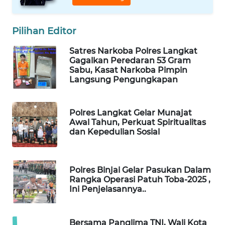
ID
MAWAKA
Pilihan Editor
ID
Satres Narkoba Polres Langkat
Gagalkan Peredaran 53 Gram
MARTABAT
Sabu, Kasat Narkoba Pimpin
NET
Langsung Pengungkapan
PLN
WATCH
Polres Langkat Gelar Munajat
Awal Tahun, Perkuat Spiritualitas
dan Kepedulian Sosial
MKLI
LPKKI
Polres Binjai Gelar Pasukan Dalam
Rangka Operasi Patuh Toba-2025 ,
Ini Penjelasannya..
LKKI
KOPEKLIN
Bersama Panglima TNI, Wali Kota