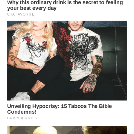
BEKASI
WN
BOGOR
WN
DEPOK
WN
TAPANULI
UTARA
WN
SAMOSIR
WN
PADANG
LAWAS