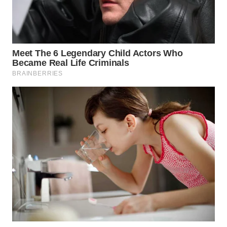
WN
TAPANULI
TENGAH
WN DELI
SERDANG
WN
TEBING
TINGGI
WN
PAKPAK
WN
KARAWANG
WN