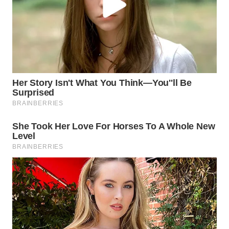
WN
INDRAMAYU
WN
KUNINGAN
WN
MAJALENGKA
WN
SUBANG
WN
SUKABUMI
WN
PURWAKARTA