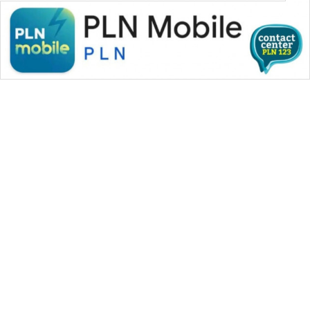
WAHANA MEDIA GROUP
|
|
|
WAHANA NEWS co
WAHANA TANI
WAHANA ADVOKAT
|
|
WAHANA INFRASTRUKTUR
WAHANA KONSUMEN
|
|
|
WAHANA LISTRIK
WAHANA TRAVEL
WAHANA TV
|
|
|
WAHANANEWS id
WAHANANEWS CO ID
WAHANANEWS NET