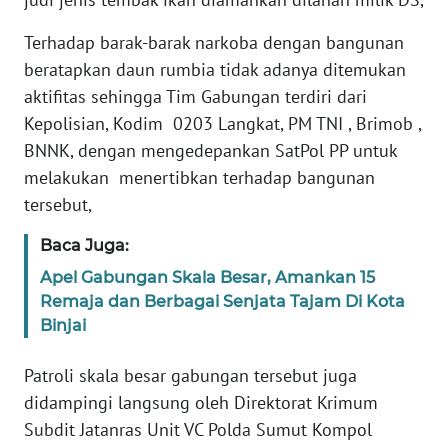
Terhadap barak-barak narkoba dengan bangunan
WN
beratapkan daun rumbia tidak adanya ditemukan
BABEL
aktifitas sehingga Tim Gabungan terdiri dari
Kepolisian, Kodim 0203 Langkat, PM TNI , Brimob ,
WN
SUMBAR
BNNK, dengan mengedepankan SatPol PP untuk
melakukan menertibkan terhadap bangunan
WN
tersebut,
SUMSEL
Baca Juga:
WN
Apel Gabungan Skala Besar, Amankan 15
BENGKULU
Remaja dan Berbagai Senjata Tajam Di Kota
Binjai
WN
LAMPUNG
Patroli skala besar gabungan tersebut juga
didampingi langsung oleh Direktorat Krimum
WN
Subdit Jatanras Unit VC Polda Sumut Kompol
JATENG