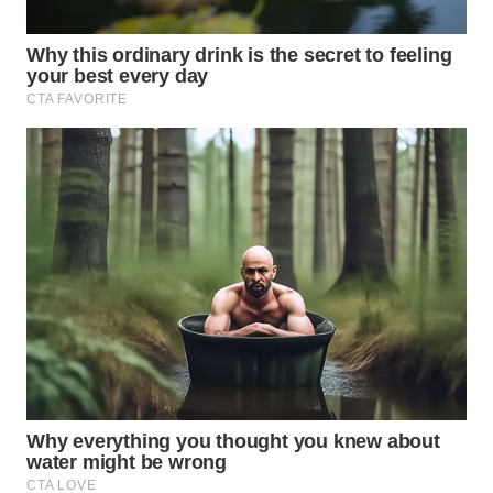
WN
NATUNA
WN
BINTAN
WN
MANDALIKA
WN
LIKUPANG
WN
LABUANBAJO
WN
BORNEO