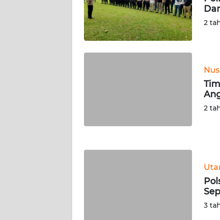
Dam
WN
SERAMBI
2 ta
WN
JAMBI
Nus
Tim
WN
Ang
SULTRA
2 ta
WN
NTB
WN
Ut
SULTENG
Pol
Sep
WN
SULBAR
3 ta