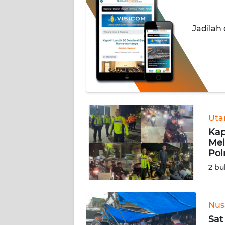
INDEKS
Jadilah
BERITA
KONTAK
KAMI
INFO
IKLAN
Ut
Kap
TENTANG
Mel
KAMI
Pol
2 bu
PEDOMAN
MEDIA
SIBER
Nus
REDAKSI
Sat