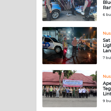
Blu
Ra
KARIR
6 bu
DISCLAIMER
Nus
Wahana
Sat
News
Regional
Lig
Lan
7 bu
WN
SUMUT
Nus
WN
JAKARTA
Ape
Teg
Lin
WN
JABAR
9 bu