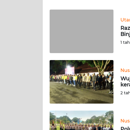
WN
BANTEN
Ut
WN
Raz
NTT
Bin
1 ta
WN
KEPRI
WN
Nus
PAPUA
Wuj
ker
WN
2 ta
PAPUA
BARAT
WN
Nus
RIAU
Pol