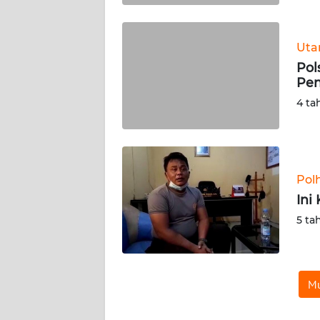
WN
BABEL
Ut
Pol
WN
Pen
SUMBAR
4 ta
WN
SUMSEL
WN
Pol
BENGKULU
Ini
5 ta
WN
LAMPUNG
WN
Mu
JATENG