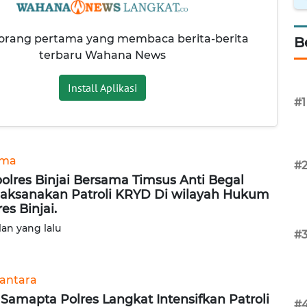
 orang pertama yang membaca berita-berita
B
terbaru Wahana News
Install Aplikasi
#1
ama
#
olres Binjai Bersama Timsus Anti Begal
aksanakan Patroli KRYD Di wilayah Hukum
res Binjai.
lan yang lalu
#
antara
 Samapta Polres Langkat Intensifkan Patroli
#