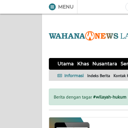
MENU
WAHANA
Tutup
TV
UTAMA
KHAS
Utama
Khas
Nusantara
Ser
NUSANTARA
Informasi
Indeks Berita
Kontak 
SERBA-
SERBI
Berita dengan tagar
#wilayah-hukum
OPINI
Informasi