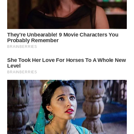
WN
NATUNA
WN
BINTAN
WN
MANDALIKA
WN
LIKUPANG
WN
LABUANBAJO
WN
BORNEO