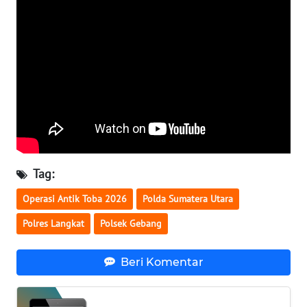
WN
KALTARA
WN
KALSEL
WN
KALTIM
Tag:
WN
SULSEL
Operasi Antik Toba 2026
Polda Sumatera Utara
Polres Langkat
Polsek Gebang
WN
GORONTALO
Beri Komentar
WN
SULUT