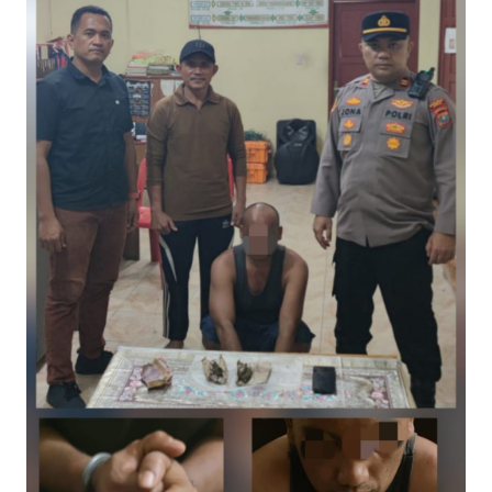
Informasi
INDEKS
BERITA
KONTAK
KAMI
INFO
IKLAN
TENTANG
KAMI
PEDOMAN
MEDIA
SIBER