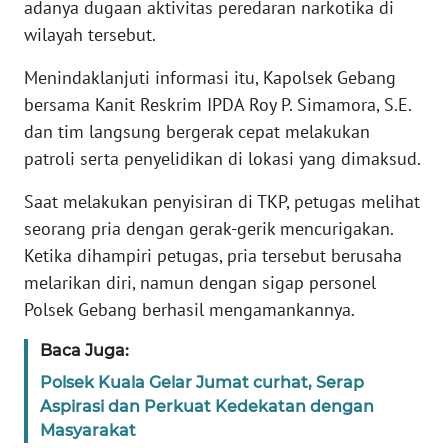
adanya dugaan aktivitas peredaran narkotika di
wilayah tersebut.
WN
BABEL
Menindaklanjuti informasi itu, Kapolsek Gebang
bersama Kanit Reskrim IPDA Roy P. Simamora, S.E.
WN
dan tim langsung bergerak cepat melakukan
SUMBAR
patroli serta penyelidikan di lokasi yang dimaksud.
WN
Saat melakukan penyisiran di TKP, petugas melihat
SUMSEL
seorang pria dengan gerak-gerik mencurigakan.
Ketika dihampiri petugas, pria tersebut berusaha
WN
melarikan diri, namun dengan sigap personel
BENGKULU
Polsek Gebang berhasil mengamankannya.
WN
Baca Juga:
LAMPUNG
Polsek Kuala Gelar Jumat curhat, Serap
Aspirasi dan Perkuat Kedekatan dengan
WN
Masyarakat
JATENG