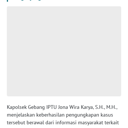
WN
SERAMBI
WN
JAMBI
WN
SULTRA
WN
NTB
WN
SULTENG
Kapolsek Gebang IPTU Jona Wira Karya, S.H., M.H.,
menjelaskan keberhasilan pengungkapan kasus
WN
tersebut berawal dari informasi masyarakat terkait
SULBAR