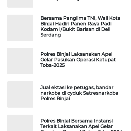
PORTAL
KONSUMEN
Bersama Panglima TNI, Wali Kota
Binjai Hadiri Panen Raya Padi
Kodam I/Bukit Barisan di Deli
FORWAMKI
Serdang
ALPERKLINAS
Polres Binjai Laksanakan Apel
Gelar Pasukan Operasi Ketupat
FORJASIDA
Toba-2025
TAMBANG
NEWS
Jual ektasi ke petugas, bandar
narkoba di cyduk Satresnarkoba
Polres Binjai
SITUNGIR
NEWS
Polres Binjai Bersama Instansi
SIDIKALANG
Terkait Laksanakan Apel Gelar
NEWS