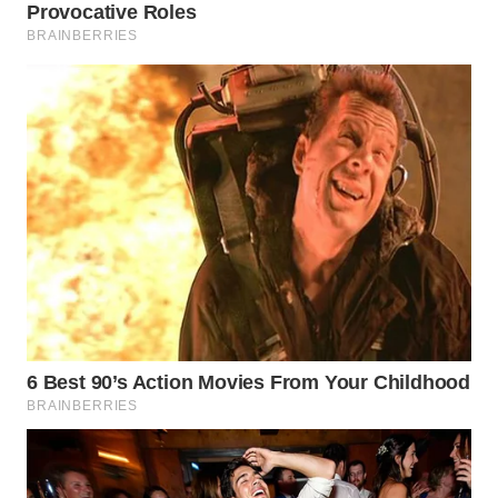
WAHANA
SPORT
WAHANA
UMKM
WAHANA
SELEB
WAHANA
PERSONA
WAHANA
OTOMOTIF
WAHANA
HEALTH