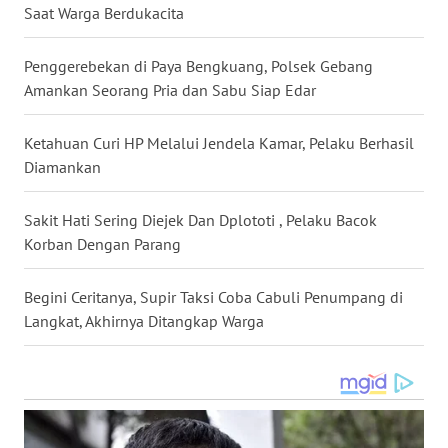
LANGKAT
Saat Warga Berdukacita
WN
Penggerebekan di Paya Bengkuang, Polsek Gebang
TAPANULI
Amankan Seorang Pria dan Sabu Siap Edar
SELATAN
Ketahuan Curi HP Melalui Jendela Kamar, Pelaku Berhasil
WN
Diamankan
TANJUNG
LESUNG
Sakit Hati Sering Diejek Dan Dplototi , Pelaku Bacok
Korban Dengan Parang
WN
KARO
Begini Ceritanya, Supir Taksi Coba Cabuli Penumpang di
WN
Langkat, Akhirnya Ditangkap Warga
SIMALUNGUN
WN
LABUHANBATU