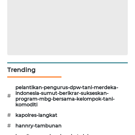
CILEUNGSI
NEWS
BERKAT
NEWS
BERAMPU
NEWS
Trending
ANUGERAH
NEWS
pelantikan-pengurus-dpw-tani-merdeka-
indonesia-sumut-berikrar-sukseskan-
#
AKHLAK
program-mbg-bersama-kelompok-tani-
ID
komoditi
#
kapolres-langkat
PERAPKI
#
hannry-tambunan
NEWS