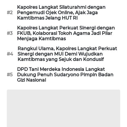
Kapolres Langkat Silaturahmi dengan
KARING
#2
Pengemudi Ojek Online, Ajak Jaga
NEWS
Kamtibmas Jelang HUT RI
Kapolres Langkat Perkuat Sinergi dengan
JURNAL
#3
FKUB, Kolaborasi Tokoh Agama Jadi Pilar
MARITIM
Menjaga Kamtibmas
Rangkul Ulama, Kapolres Langkat Perkuat
HUMBANG
#4
Sinergi dengan MUI Demi Wujudkan
NEWS
Kamtibmas yang Sejuk dan Kondusif
DPD Tani Merdeka Indonesia Langkat
GARONGGANG
#5
Dukung Penuh Sudaryono Pimpin Badan
NEWS
Gizi Nasional
FISUELRI
ID
ENERGI
NEWS