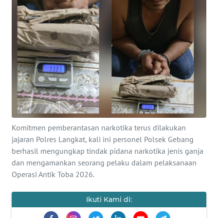
REDAKSI
KARIR
DISCLAIMER
Wahana
News
Regional
Komitmen pemberantasan narkotika terus dilakukan
WN
SUMUT
jajaran Polres Langkat, kali ini personel Polsek Gebang
berhasil mengungkap tindak pidana narkotika jenis ganja
dan mengamankan seorang pelaku dalam pelaksanaan
WN
JAKARTA
Operasi Antik Toba 2026.
WN
Ikuti Kami di:
JABAR