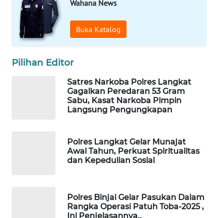
ID
Wahana News
MAWAKA
Buka Katalog
ID
Pilihan Editor
MARTABAT
NET
Satres Narkoba Polres Langkat
Gagalkan Peredaran 53 Gram
PLN
Sabu, Kasat Narkoba Pimpin
WATCH
Langsung Pengungkapan
MKLI
Polres Langkat Gelar Munajat
Awal Tahun, Perkuat Spiritualitas
LPKKI
dan Kepedulian Sosial
LKKI
Polres Binjai Gelar Pasukan Dalam
Rangka Operasi Patuh Toba-2025 ,
KOPEKLIN
Ini Penjelasannya..