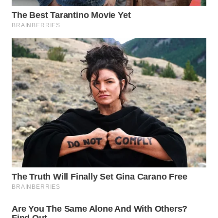
WN
SUMEDANG
WN
CIANJUR
WN
KEPULAUAN
SERIBU
WN
TANGERANG
WN
BINJAI
WN
CIREBON