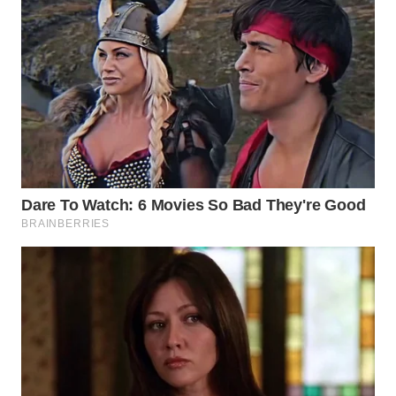
WN
PRIANGAN
TIMUR
WN
SEMARANG
WN
SOLO
WN
BOROBUDUR
WN
MADURA
WN
SURABAYA