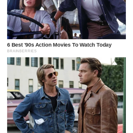
BEKASI
WN
BOGOR
WN
DEPOK
WN
TAPANULI
UTARA
WN
SAMOSIR
WN
PADANG
LAWAS