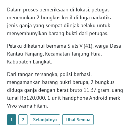
Dalam proses pemeriksaan di lokasi, petugas
WN
menemukan 2 bungkus kecil diduga narkotika
NUSANTARA
jenis ganja yang sempat diinjak pelaku untuk
menyembunyikan barang bukti dari petugas.
WN
JOGJA
Pelaku diketahui bernama S als V (41), warga Desa
Rantau Panjang, Kecamatan Tanjung Pura,
WN
Kabupaten Langkat.
JATIM
Dari tangan tersangka, polisi berhasil
WN
mengamankan barang bukti berupa, 2 bungkus
BALI
diduga ganja dengan berat bruto 11,37 gram, uang
tunai Rp120.000, 1 unit handphone Android merk
WN
Vivo warna hitam.
KALBAR
1
2
Selanjutnya
Lihat Semua
WN
KALTENG