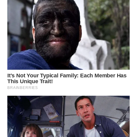
WN
TAPANULI
TENGAH
WN DELI
SERDANG
WN
TEBING
TINGGI
WN
PAKPAK
WN
KARAWANG
WN