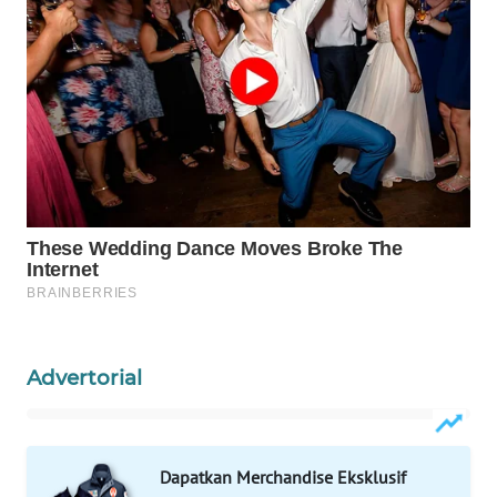
WAHANA
DESA
WISATA
LAPAK
WAHANA
Wahana
Network
KONSUMEN
LISTRIK
Advertorial
MASYARAKAT
KELISTRIKAN
WALINKI
Dapatkan Merchandise Eksklusif