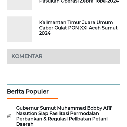
Pasukan Operasi Zebra Toba-2024
SIBARAGAS
NEWS
Kalimantan Timur Juara Umum
Cabor Gulat PON XXI Aceh Sumut
2024
METRO
SIANTAR
NEWS
KOMENTAR
METRO
MEDAN
NEWS
METRO
Berita Populer
JAKARTA
NEWS
Gubernur Sumut Muhammad Bobby Afif
Nasution Siap Fasilitasi Permodalan
KRT
#1
Perbankan & Regulasi Pelibatan Petani
NEWS
Daerah