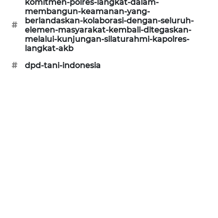
komitmen-polres-langkat-dalam-
membangun-keamanan-yang-
SONYA
berlandaskan-kolaborasi-dengan-seluruh-
ASA
#
elemen-masyarakat-kembali-ditegaskan-
NEWS
melalui-kunjungan-silaturahmi-kapolres-
langkat-akb
#
dpd-tani-indonesia