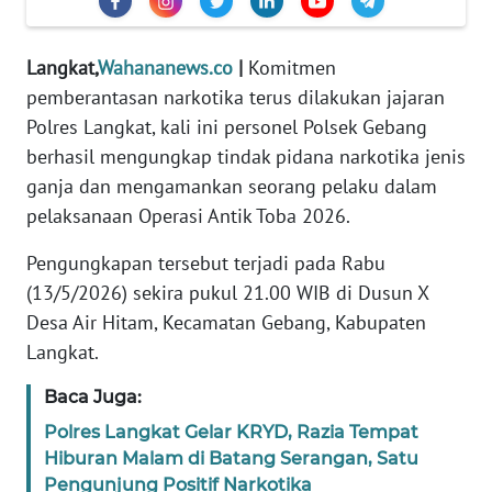
WN
BANTEN
Langkat,
Wahananews.co
|
Komitmen
pemberantasan narkotika terus dilakukan jajaran
WN
Polres Langkat, kali ini personel Polsek Gebang
NTT
berhasil mengungkap tindak pidana narkotika jenis
ganja dan mengamankan seorang pelaku dalam
WN
pelaksanaan Operasi Antik Toba 2026.
KEPRI
Pengungkapan tersebut terjadi pada Rabu
WN
(13/5/2026) sekira pukul 21.00 WIB di Dusun X
PAPUA
Desa Air Hitam, Kecamatan Gebang, Kabupaten
Langkat.
WN
PAPUA
Baca Juga:
BARAT
Polres Langkat Gelar KRYD, Razia Tempat
Hiburan Malam di Batang Serangan, Satu
WN
Pengunjung Positif Narkotika
RIAU