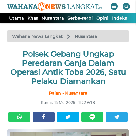
Utama
Khas
Nusantara
Serba-serbi
Opini
Indeks
WAHANA
Tutup
TV
Wahana News Langkat
Nusantara
Polsek Gebang Ungkap
UTAMA
Peredaran Ganja Dalam
KHAS
Operasi Antik Toba 2026, Satu
Pelaku Diamankan
NUSANTARA
Paian - Nusantara
Kamis, 14 Mei 2026 - 11:22 WIB
SERBA-
SERBI
OPINI