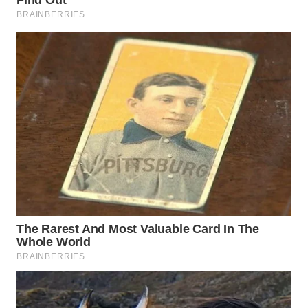
WN
INDRAMAYU
WN
KUNINGAN
WN
MAJALENGKA
WN
SUBANG
WN
SUKABUMI
WN
PURWAKARTA