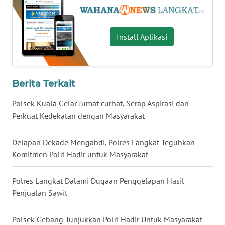
WN
MALUKU
Install Aplikasi
WN
MALUT
Berita Terkait
WN
Polsek Kuala Gelar Jumat curhat, Serap Aspirasi dan
DAIRI
Perkuat Kedekatan dengan Masyarakat
WN
DANAU
Delapan Dekade Mengabdi, Polres Langkat Teguhkan
TOBA
Komitmen Polri Hadir untuk Masyarakat
WN
Polres Langkat Dalami Dugaan Penggelapan Hasil
NIAS
Penjualan Sawit
WN
Polsek Gebang Tunjukkan Polri Hadir Untuk Masyarakat