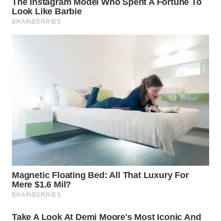
WAHANA
LISTRIK
WAHANA
TRAVEL
WAHANA
TV
WAHANANEWS
ID
WAHANANEWS
CO ID
WAHANANEWS
NET