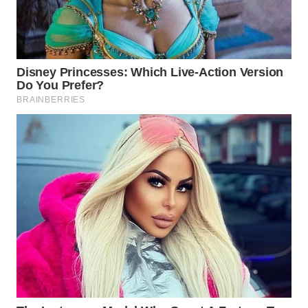
Wahana
Media
Group
WAHANA
NEWS
WAHANA
TANI
WAHANA
ADVOKAT
WAHANA
INFRASTRUKTUR
WAHANA
KONSUMEN