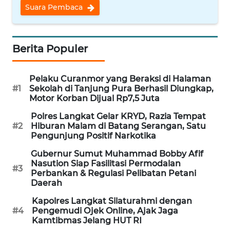
Suara Pembaca
WN
BANTEN
Berita Populer
WN
NTT
Pelaku Curanmor yang Beraksi di Halaman
#1
Sekolah di Tanjung Pura Berhasil Diungkap,
WN
Motor Korban Dijual Rp7,5 Juta
KEPRI
Polres Langkat Gelar KRYD, Razia Tempat
#2
Hiburan Malam di Batang Serangan, Satu
WN
Pengunjung Positif Narkotika
PAPUA
Gubernur Sumut Muhammad Bobby Afif
Nasution Siap Fasilitasi Permodalan
#3
WN
Perbankan & Regulasi Pelibatan Petani
PAPUA
Daerah
BARAT
Kapolres Langkat Silaturahmi dengan
#4
Pengemudi Ojek Online, Ajak Jaga
WN
Kamtibmas Jelang HUT RI
RIAU