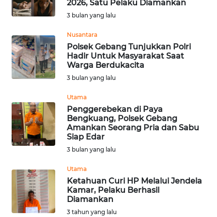
2026, Satu Pelaku Diamankan
Informasi
3 bulan yang lalu
INDEKS
Nusantara
BERITA
Polsek Gebang Tunjukkan Polri
Hadir Untuk Masyarakat Saat
Warga Berdukacita
KONTAK
3 bulan yang lalu
KAMI
Utama
INFO
Penggerebekan di Paya
IKLAN
Bengkuang, Polsek Gebang
Amankan Seorang Pria dan Sabu
Siap Edar
TENTANG
3 bulan yang lalu
KAMI
Utama
PEDOMAN
Ketahuan Curi HP Melalui Jendela
MEDIA
Kamar, Pelaku Berhasil
SIBER
Diamankan
3 tahun yang lalu