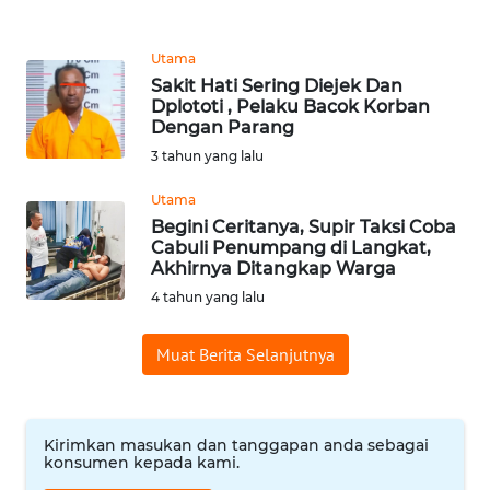
REDAKSI
Utama
KARIR
Sakit Hati Sering Diejek Dan
Dplototi , Pelaku Bacok Korban
Dengan Parang
DISCLAIMER
3 tahun yang lalu
Wahana
Utama
News
Begini Ceritanya, Supir Taksi Coba
Regional
Cabuli Penumpang di Langkat,
Akhirnya Ditangkap Warga
WN
4 tahun yang lalu
SUMUT
Muat Berita Selanjutnya
WN
JAKARTA
Kirimkan masukan dan tanggapan anda sebagai
WN
konsumen kepada kami.
JABAR