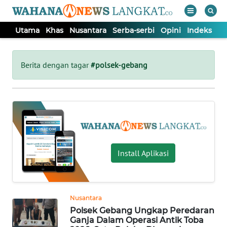
Utama
Khas
Nusantara
Serba-serbi
Opini
Indeks
WAHANA
Tutup
TV
Berita dengan tagar
#polsek-gebang
UTAMA
KHAS
NUSANTARA
Install Aplikasi
SERBA-
SERBI
Nusantara
Polsek Gebang Ungkap Peredaran
OPINI
Ganja Dalam Operasi Antik Toba