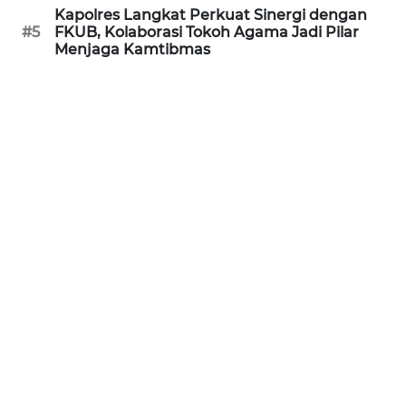
Kapolres Langkat Perkuat Sinergi dengan
#5
FKUB, Kolaborasi Tokoh Agama Jadi Pilar
WN
Menjaga Kamtibmas
SERAMBI
WN
JAMBI
WN
SULTRA
WN
NTB
WN
SULTENG
WN
SULBAR