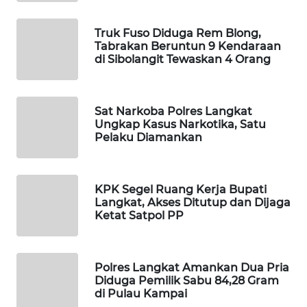
WAHANA
Truk Fuso Diduga Rem Blong,
DESA
Tabrakan Beruntun 9 Kendaraan
WISATA
di Sibolangit Tewaskan 4 Orang
LAPAK
WAHANA
Sat Narkoba Polres Langkat
Ungkap Kasus Narkotika, Satu
Pelaku Diamankan
Wahana
Network
KPK Segel Ruang Kerja Bupati
KONSUMEN
Langkat, Akses Ditutup dan Dijaga
LISTRIK
Ketat Satpol PP
MASYARAKAT
KELISTRIKAN
Polres Langkat Amankan Dua Pria
Diduga Pemilik Sabu 84,28 Gram
WALINKI
di Pulau Kampai