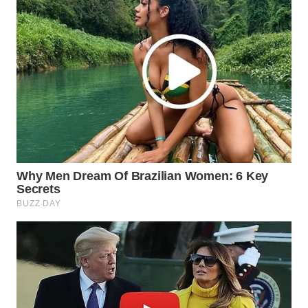
WN
SUMEDANG
WN
CIANJUR
WN
KEPULAUAN
SERIBU
WN
TANGERANG
WN
BINJAI
WN
CIREBON