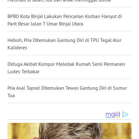
WN
BPBD Kota Binjai Lakukan Pencarian Korban Hanyut di
MALUKU
Parit Besar Jalan T Umar Binjai Utara
WN
Heboh, Pria Ditemukan Gantung Diri di TPU Tegal Alur
MALUT
Kalideres
WN
DAIRI
Diduga Akibat Kompor Meledak Rumah Semi Permanen
Ludes Terbakar
WN
DANAU
Pria Asal Tapsel Ditemukan Tewas Gantung Diri di Sumur
TOBA
Tua
WN
NIAS
WN