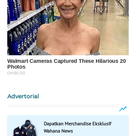
WAHANA
LISTRIK
WAHANA
TRAVEL
WAHANA
TV
WAHANANEWS
ID
Advertorial
WAHANANEWS
CO ID
Dapatkan Merchandise Eksklusif
WAHANANEWS
Wahana News
NET