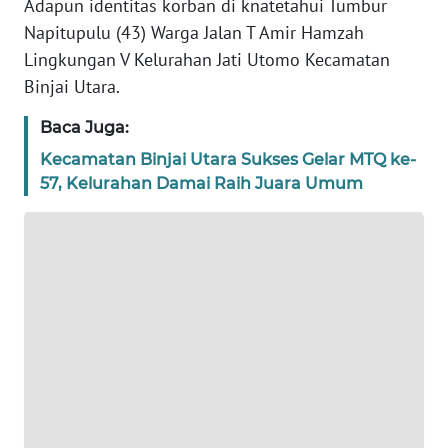
Adapun identitas korban di knatetahui Tumbur
Napitupulu (43) Warga Jalan T Amir Hamzah
WN
BANTEN
Lingkungan V Kelurahan Jati Utomo Kecamatan
Binjai Utara.
WN
Baca Juga:
NTT
Kecamatan Binjai Utara Sukses Gelar MTQ ke-
57, Kelurahan Damai Raih Juara Umum
WN
KEPRI
WN
PAPUA
WN
PAPUA
BARAT
WN
RIAU