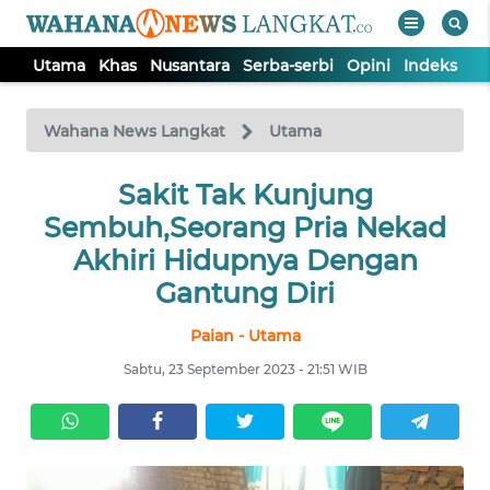
Utama
Khas
Nusantara
Serba-serbi
Opini
Indeks
WAHANA
Tutup
TV
Wahana News Langkat
Utama
Sakit Tak Kunjung
UTAMA
Sembuh,Seorang Pria Nekad
KHAS
Akhiri Hidupnya Dengan
Gantung Diri
NUSANTARA
Paian - Utama
Sabtu, 23 September 2023 - 21:51 WIB
SERBA-
SERBI
OPINI