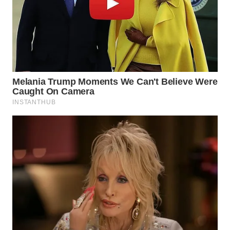
WN
INDRAMAYU
WN
KUNINGAN
WN
MAJALENGKA
WN
SUBANG
WN
SUKABUMI
WN
PURWAKARTA