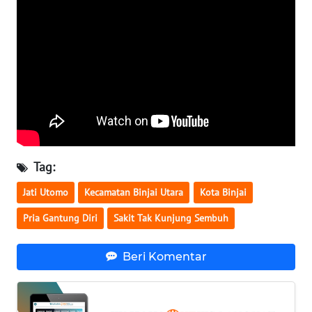
WN
NUSANTARA
WN
JOGJA
WN
JATIM
Tag:
WN
Jati Utomo
Kecamatan Binjai Utara
Kota Binjai
BALI
Pria Gantung Diri
Sakit Tak Kunjung Sembuh
WN
KALBAR
Beri Komentar
WN
KALTENG