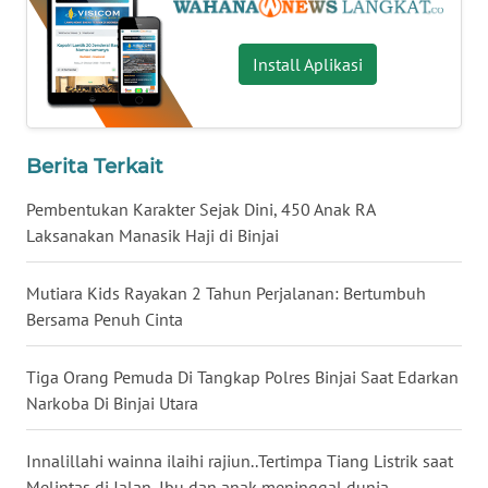
WN
Install Aplikasi
KALTARA
WN
KALSEL
Berita Terkait
WN
Pembentukan Karakter Sejak Dini, 450 Anak RA
KALTIM
Laksanakan Manasik Haji di Binjai
WN
Mutiara Kids Rayakan 2 Tahun Perjalanan: Bertumbuh
SULSEL
Bersama Penuh Cinta
WN
Tiga Orang Pemuda Di Tangkap Polres Binjai Saat Edarkan
GORONTALO
Narkoba Di Binjai Utara
WN
Innalillahi wainna ilaihi rajiun..Tertimpa Tiang Listrik saat
SULUT
Melintas di Jalan, Ibu dan anak meninggal dunia