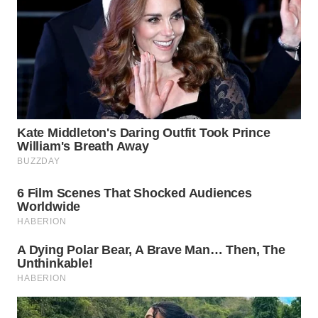
BEKASI
WN
BOGOR
WN
DEPOK
WN
TAPANULI
UTARA
WN
SAMOSIR
WN
PADANG
LAWAS