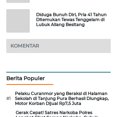
ID
MAWAKA
Diduga Bunuh Diri, Pria 41 Tahun
ID
Ditemukan Tewas Tenggelam di
Lubuk Aliang Besitang
MARTABAT
NET
KOMENTAR
PLN
WATCH
MKLI
Berita Populer
LPKKI
Pelaku Curanmor yang Beraksi di Halaman
#1
Sekolah di Tanjung Pura Berhasil Diungkap,
LKKI
Motor Korban Dijual Rp7,5 Juta
Gerak Cepat! Satres Narkoba Polres
KOPEKLIN