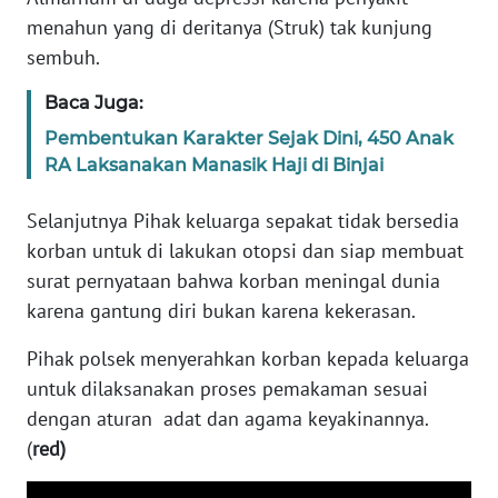
menahun yang di deritanya (Struk) tak kunjung
WN
sembuh.
BABEL
Baca Juga:
WN
Pembentukan Karakter Sejak Dini, 450 Anak
SUMBAR
RA Laksanakan Manasik Haji di Binjai
Selanjutnya Pihak keluarga sepakat tidak bersedia
WN
SUMSEL
korban untuk di lakukan otopsi dan siap membuat
surat pernyataan bahwa korban meningal dunia
WN
karena gantung diri bukan karena kekerasan.
BENGKULU
Pihak polsek menyerahkan korban kepada keluarga
WN
untuk dilaksanakan proses pemakaman sesuai
LAMPUNG
dengan aturan adat dan agama keyakinannya.
(
red)
WN
JATENG