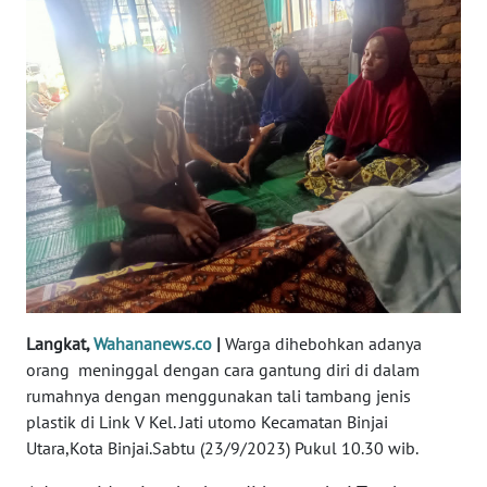
REDAKSI
KARIR
DISCLAIMER
Wahana
News
Regional
WN
SUMUT
Langkat,
Wahananews.co
|
Warga dihebohkan adanya
WN
orang meninggal dengan cara gantung diri di dalam
JAKARTA
rumahnya dengan menggunakan tali tambang jenis
plastik di Link V Kel. Jati utomo Kecamatan Binjai
WN
Utara,Kota Binjai.Sabtu (23/9/2023) Pukul 10.30 wib.
JABAR