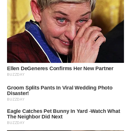
LANGKAT
WN
TAPANULI
SELATAN
WN
TANJUNG
LESUNG
WN
KARO
WN
SIMALUNGUN
WN
LABUHANBATU