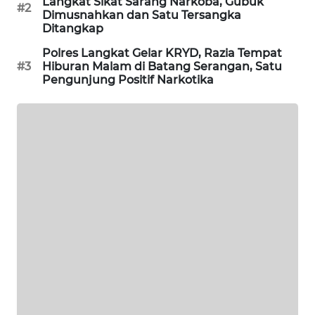
Langkat Sikat Sarang Narkoba, Gubuk
#2
Dimusnahkan dan Satu Tersangka
PORTAL
Ditangkap
KONSUMEN
Polres Langkat Gelar KRYD, Razia Tempat
#3
Hiburan Malam di Batang Serangan, Satu
Pengunjung Positif Narkotika
FORWAMKI
ALPERKLINAS
FORJASIDA
TAMBANG
NEWS
SITUNGIR
NEWS
SIDIKALANG
NEWS