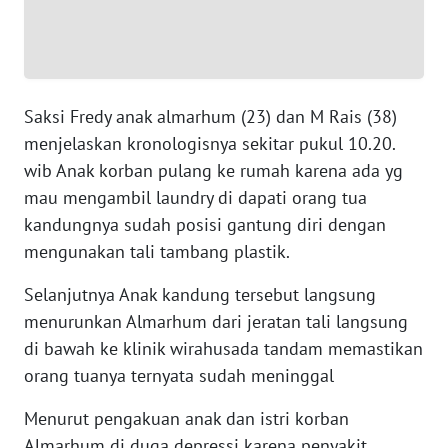
WN
SERAMBI
Saksi Fredy anak almarhum (23) dan M Rais (38)
WN
menjelaskan kronologisnya sekitar pukul 10.20.
JAMBI
wib Anak korban pulang ke rumah karena ada yg
mau mengambil laundry di dapati orang tua
WN
SULTRA
kandungnya sudah posisi gantung diri dengan
mengunakan tali tambang plastik.
WN
Selanjutnya Anak kandung tersebut langsung
NTB
menurunkan Almarhum dari jeratan tali langsung
di bawah ke klinik wirahusada tandam memastikan
WN
SULTENG
orang tuanya ternyata sudah meninggal
Menurut pengakuan anak dan istri korban
WN
Almarhum di duga depressi karena penyakit
SULBAR