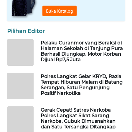
Buka Katalog
WAHANA
SPORT
Pilihan Editor
WAHANA
UMKM
Pelaku Curanmor yang Beraksi di
Halaman Sekolah di Tanjung Pura
Berhasil Diungkap, Motor Korban
WAHANA
Dijual Rp7,5 Juta
SELEB
Polres Langkat Gelar KRYD, Razia
WAHANA
Tempat Hiburan Malam di Batang
PERSONA
Serangan, Satu Pengunjung
Positif Narkotika
WAHANA
OTOMOTIF
Gerak Cepat! Satres Narkoba
Polres Langkat Sikat Sarang
Narkoba, Gubuk Dimusnahkan
WAHANA
dan Satu Tersangka Ditangkap
HEALTH