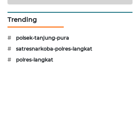
SIBARAGAS
Trending
NEWS
METRO
#
polsek-tanjung-pura
SIANTAR
#
satresnarkoba-polres-langkat
NEWS
#
polres-langkat
METRO
MEDAN
NEWS
METRO
JAKARTA
NEWS
KRT
NEWS