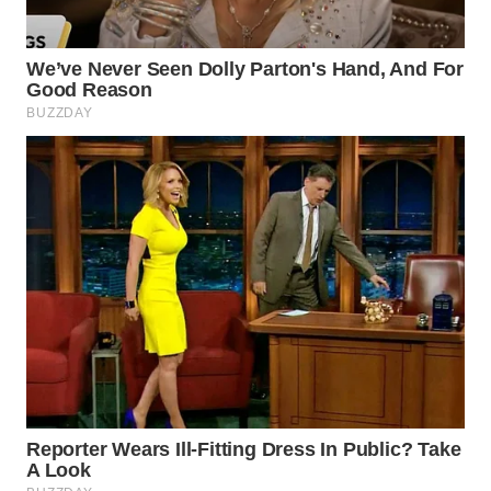
WN
PRIANGAN
TIMUR
WN
SEMARANG
WN
SOLO
WN
BOROBUDUR
WN
MADURA
WN
SURABAYA