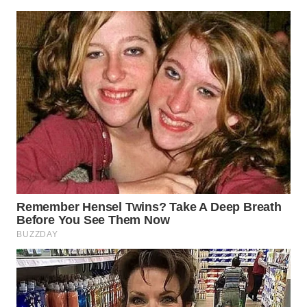
Wahana
Media
Group
WAHANA
NEWS
WAHANA
TANI
WAHANA
ADVOKAT
WAHANA
INFRASTRUKTUR
WAHANA
KONSUMEN