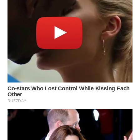
WN
TAPANULI
TENGAH
WN DELI
SERDANG
WN
TEBING
TINGGI
WN
PAKPAK
WN
KARAWANG
WN