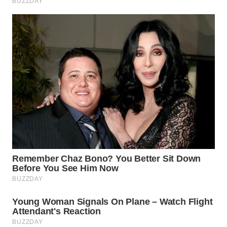
WN
NATUNA
WN
BINTAN
WN
MANDALIKA
WN
LIKUPANG
WN
LABUANBAJO
WN
BORNEO