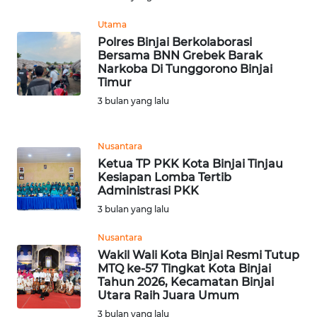
WN
Utama
BANTEN
Polres Binjai Berkolaborasi
Bersama BNN Grebek Barak
Narkoba Di Tunggorono Binjai
WN
Timur
NTT
3 bulan yang lalu
WN
KEPRI
Nusantara
Ketua TP PKK Kota Binjai Tinjau
Kesiapan Lomba Tertib
WN
Administrasi PKK
PAPUA
3 bulan yang lalu
WN
Nusantara
PAPUA
Wakil Wali Kota Binjai Resmi Tutup
BARAT
MTQ ke-57 Tingkat Kota Binjai
Tahun 2026, Kecamatan Binjai
Utara Raih Juara Umum
WN
3 bulan yang lalu
RIAU