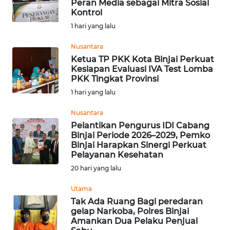
Peran Media sebagai Mitra Sosial
Kontrol
Informasi
1 hari yang lalu
INDEKS
BERITA
Nusantara
Ketua TP PKK Kota Binjai Perkuat
Kesiapan Evaluasi IVA Test Lomba
KONTAK
PKK Tingkat Provinsi
KAMI
1 hari yang lalu
INFO
Nusantara
IKLAN
Pelantikan Pengurus IDI Cabang
Binjai Periode 2026–2029, Pemko
Binjai Harapkan Sinergi Perkuat
TENTANG
Pelayanan Kesehatan
KAMI
20 hari yang lalu
PEDOMAN
Utama
MEDIA
Tak Ada Ruang Bagi peredaran
SIBER
gelap Narkoba, Polres Binjai
Amankan Dua Pelaku Penjual