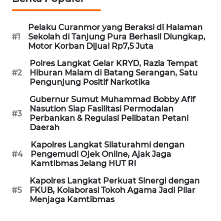
WN
PRIANGAN
Pelaku Curanmor yang Beraksi di Halaman
TIMUR
#1
Sekolah di Tanjung Pura Berhasil Diungkap,
Motor Korban Dijual Rp7,5 Juta
WN
Polres Langkat Gelar KRYD, Razia Tempat
#2
Hiburan Malam di Batang Serangan, Satu
SEMARANG
Pengunjung Positif Narkotika
WN
Gubernur Sumut Muhammad Bobby Afif
Nasution Siap Fasilitasi Permodalan
SOLO
#3
Perbankan & Regulasi Pelibatan Petani
Daerah
WN
Kapolres Langkat Silaturahmi dengan
BOROBUDUR
#4
Pengemudi Ojek Online, Ajak Jaga
Kamtibmas Jelang HUT RI
WN
Kapolres Langkat Perkuat Sinergi dengan
MADURA
#5
FKUB, Kolaborasi Tokoh Agama Jadi Pilar
Menjaga Kamtibmas
WN
SURABAYA