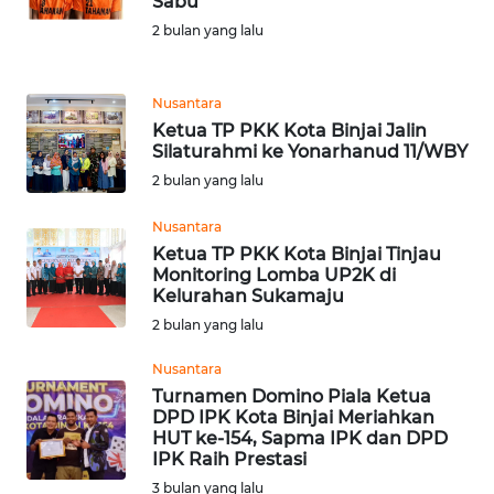
Sabu
REDAKSI
2 bulan yang lalu
KARIR
Nusantara
Ketua TP PKK Kota Binjai Jalin
DISCLAIMER
Silaturahmi ke Yonarhanud 11/WBY
2 bulan yang lalu
Wahana
News
Nusantara
Regional
Ketua TP PKK Kota Binjai Tinjau
Monitoring Lomba UP2K di
WN
Kelurahan Sukamaju
SUMUT
2 bulan yang lalu
WN
Nusantara
JAKARTA
Turnamen Domino Piala Ketua
DPD IPK Kota Binjai Meriahkan
HUT ke-154, Sapma IPK dan DPD
WN
IPK Raih Prestasi
JABAR
3 bulan yang lalu