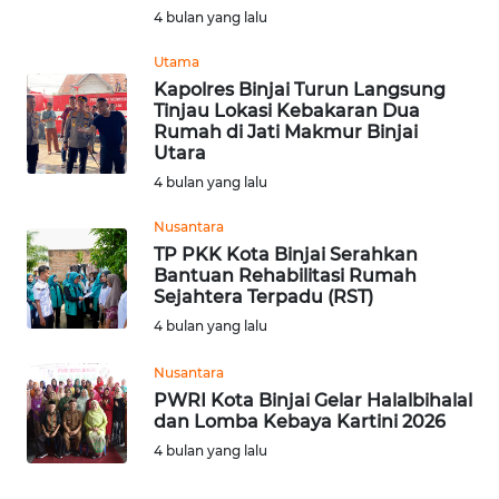
4 bulan yang lalu
WN
Utama
BABEL
Kapolres Binjai Turun Langsung
Tinjau Lokasi Kebakaran Dua
Rumah di Jati Makmur Binjai
WN
Utara
SUMBAR
4 bulan yang lalu
WN
Nusantara
SUMSEL
TP PKK Kota Binjai Serahkan
Bantuan Rehabilitasi Rumah
Sejahtera Terpadu (RST)
WN
BENGKULU
4 bulan yang lalu
Nusantara
WN
PWRI Kota Binjai Gelar Halalbihalal
LAMPUNG
dan Lomba Kebaya Kartini 2026
4 bulan yang lalu
WN
JATENG