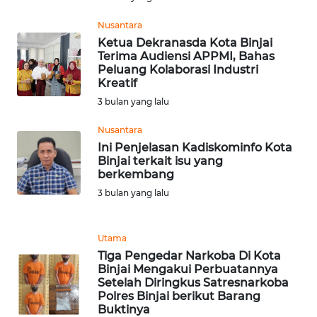
Nusantara
WN
Ketua Dekranasda Kota Binjai
SERAMBI
Terima Audiensi APPMI, Bahas
Peluang Kolaborasi Industri
Kreatif
WN
3 bulan yang lalu
JAMBI
Nusantara
WN
Ini Penjelasan Kadiskominfo Kota
SULTRA
Binjai terkait isu yang
berkembang
WN
3 bulan yang lalu
NTB
Utama
WN
Tiga Pengedar Narkoba Di Kota
SULTENG
Binjai Mengakui Perbuatannya
Setelah Diringkus Satresnarkoba
Polres Binjai berikut Barang
WN
Buktinya
SULBAR