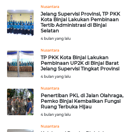
Nusantara
WN
Jelang Supervisi Provinsi, TP PKK
NUSANTARA
Kota Binjai Lakukan Pembinaan
Tertib Administrasi di Binjai
Selatan
WN
4 bulan yang lalu
JOGJA
Nusantara
WN
TP PKK Kota Binjai Lakukan
JATIM
Pembinaan UP2K di Binjai Barat
Jelang Supervisi Tingkat Provinsi
4 bulan yang lalu
WN
BALI
Nusantara
Penertiban PKL di Jalan Olahraga,
WN
Pemko Binjai Kembalikan Fungsi
KALBAR
Ruang Terbuka Hijau
4 bulan yang lalu
WN
Nusantara
KALTENG