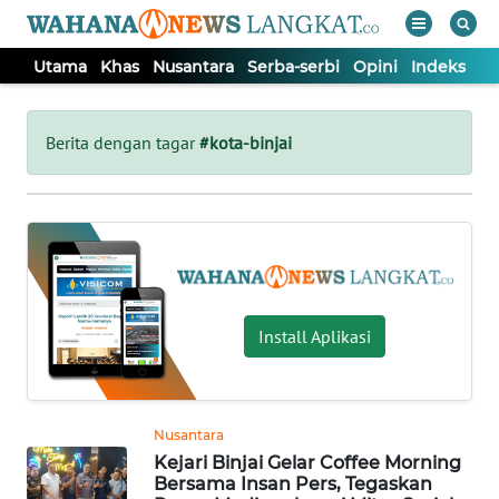
Utama
Khas
Nusantara
Serba-serbi
Opini
Indeks
WAHANA
Tutup
TV
Berita dengan tagar
#kota-binjai
UTAMA
KHAS
NUSANTARA
Install Aplikasi
SERBA-
SERBI
Nusantara
Kejari Binjai Gelar Coffee Morning
OPINI
Bersama Insan Pers, Tegaskan