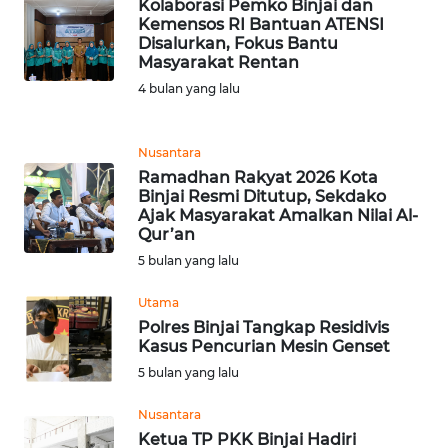
Kolaborasi Pemko Binjai dan
Kemensos RI Bantuan ATENSI
WN
Disalurkan, Fokus Bantu
KALTARA
Masyarakat Rentan
4 bulan yang lalu
WN
KALSEL
Nusantara
Ramadhan Rakyat 2026 Kota
WN
Binjai Resmi Ditutup, Sekdako
KALTIM
Ajak Masyarakat Amalkan Nilai Al-
Qur’an
WN
5 bulan yang lalu
SULSEL
Utama
Polres Binjai Tangkap Residivis
WN
Kasus Pencurian Mesin Genset
GORONTALO
5 bulan yang lalu
WN
Nusantara
SULUT
Ketua TP PKK Binjai Hadiri