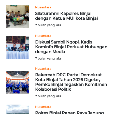
BEKASI
Nusantara
Silaturahmi Kapolres Binjai
WN
dengan Ketua MUI kota Binjai
BOGOR
7 bulan yang lalu
WN
Nusantara
DEPOK
Diskusi Sambil Ngopi, Kadis
Kominfo Binjai Perkuat Hubungan
WN
dengan Media
TAPANULI
7 bulan yang lalu
UTARA
Nusantara
Rakercab DPC Partai Demokrat
WN
Kota Binjai Tahun 2026 Digelar,
SAMOSIR
Pemko Binjai Tegaskan Komitmen
Kolaborasi Politik
WN
7 bulan yang lalu
PADANG
LAWAS
Nusantara
Polres Binjai Panen Raya Jagung