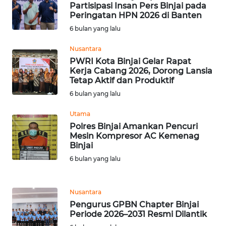
LANGKAT
Partisipasi Insan Pers Binjai pada
Peringatan HPN 2026 di Banten
WN
6 bulan yang lalu
TAPANULI
SELATAN
Nusantara
PWRI Kota Binjai Gelar Rapat
Kerja Cabang 2026, Dorong Lansia
WN
Tetap Aktif dan Produktif
TANJUNG
6 bulan yang lalu
LESUNG
Utama
WN
Polres Binjai Amankan Pencuri
KARO
Mesin Kompresor AC Kemenag
Binjai
6 bulan yang lalu
WN
SIMALUNGUN
Nusantara
WN
Pengurus GPBN Chapter Binjai
LABUHANBATU
Periode 2026–2031 Resmi Dilantik