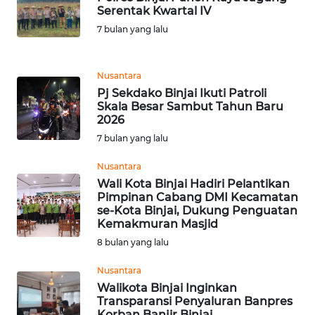
Serentak Kwartal IV
WN
SUMEDANG
7 bulan yang lalu
WN
Nusantara
CIANJUR
Pj Sekdako Binjai Ikuti Patroli
Skala Besar Sambut Tahun Baru
WN
2026
KEPULAUAN
7 bulan yang lalu
SERIBU
Nusantara
Wali Kota Binjai Hadiri Pelantikan
WN
Pimpinan Cabang DMI Kecamatan
TANGERANG
se-Kota Binjai, Dukung Penguatan
Kemakmuran Masjid
WN
8 bulan yang lalu
BINJAI
Nusantara
Walikota Binjai Inginkan
WN
Transparansi Penyaluran Banpres
CIREBON
Korban Banjir Binjai