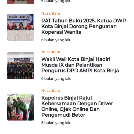
6 bulan yang lalu
WN
TAPANULI
Nusantara
TENGAH
RAT Tahun Buku 2025, Ketua DWP
Kota Binjai Dorong Penguatan
Koperasi Wanita
WN DELI
SERDANG
6 bulan yang lalu
Nusantara
WN
Wakil Wali Kota Binjai Hadiri
TEBING
Musda IX dan Pelantikan
TINGGI
Pengurus DPD AMPI Kota Binja
6 bulan yang lalu
WN
PAKPAK
Nusantara
Kapolres Binjai Rajut
Kebersamaan Dengan Driver
WN
Online, Ojek Online Dan
KARAWANG
Pengemudi Betor
6 bulan yang lalu
WN