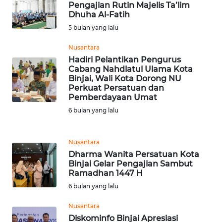
Pengajian Rutin Majelis Ta’lim
Dhuha Al-Fatih
WN
MALUKU
5 bulan yang lalu
Nusantara
WN
Hadiri Pelantikan Pengurus
MALUT
Cabang Nahdlatul Ulama Kota
Binjai, Wali Kota Dorong NU
Perkuat Persatuan dan
WN
Pemberdayaan Umat
DAIRI
6 bulan yang lalu
WN
DANAU
Nusantara
TOBA
Dharma Wanita Persatuan Kota
Binjai Gelar Pengajian Sambut
Ramadhan 1447 H
WN
NIAS
6 bulan yang lalu
Nusantara
WN
Diskominfo Binjai Apresiasi