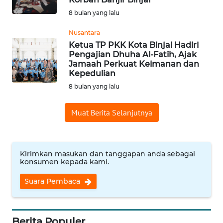
8 bulan yang lalu
WN
INDRAMAYU
Nusantara
Ketua TP PKK Kota Binjai Hadiri
Pengajian Dhuha Al-Fatih, Ajak
WN
Jamaah Perkuat Keimanan dan
KUNINGAN
Kepedulian
8 bulan yang lalu
WN
MAJALENGKA
Muat Berita Selanjutnya
WN
SUBANG
Kirimkan masukan dan tanggapan anda sebagai
konsumen kepada kami.
WN
SUKABUMI
Suara Pembaca
WN
PURWAKARTA
Berita Populer