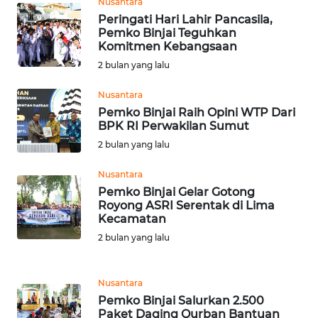
Nusantara
WN
Peringati Hari Lahir Pancasila,
TAPANULI
Pemko Binjai Teguhkan
TENGAH
Komitmen Kebangsaan
2 bulan yang lalu
WN DELI
SERDANG
Nusantara
Pemko Binjai Raih Opini WTP Dari
BPK RI Perwakilan Sumut
WN
2 bulan yang lalu
TEBING
TINGGI
Nusantara
Pemko Binjai Gelar Gotong
WN
Royong ASRI Serentak di Lima
PAKPAK
Kecamatan
2 bulan yang lalu
WN
KARAWANG
Nusantara
Pemko Binjai Salurkan 2.500
WN
Paket Daging Qurban Bantuan