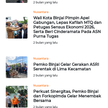
2 bulan yang lalu
WN
Nusantara
MALUKU
Wali Kota Binjai Pimpin Apel
Gabungan, Lepas Kafilah MTQ dan
WN
Petugas Sensus Ekonomi 2026,
MALUT
Serta Beri Cinderamata Pada ASN
Purna Tugas
2 bulan yang lalu
WN
DAIRI
Nusantara
WN
Pemko Binjai Gelar Gerakan ASRI
DANAU
Serentak di Lima Kecamatan
TOBA
2 bulan yang lalu
WN
Nusantara
NIAS
Perkuat Sinergitas, Pemko Binjai
dan Forkopimda Gelar Menembak
Bersama
WN
2 bulan yang lalu