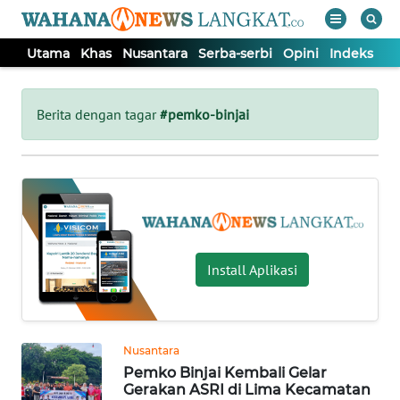
Utama
Khas
Nusantara
Serba-serbi
Opini
Indeks
WAHANA
Tutup
TV
Berita dengan tagar
#pemko-binjai
UTAMA
KHAS
NUSANTARA
Install Aplikasi
SERBA-
SERBI
Nusantara
Pemko Binjai Kembali Gelar
OPINI
Gerakan ASRI di Lima Kecamatan