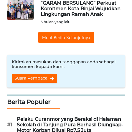
“GARAM BERSULANG” Perkuat
Komitmen Kota Binjai Wujudkan
WN
Lingkungan Ramah Anak
INDRAMAYU
3 bulan yang lalu
WN
Muat Berita Selanjutnya
KUNINGAN
WN
MAJALENGKA
Kirimkan masukan dan tanggapan anda sebagai
konsumen kepada kami.
WN
Suara Pembaca
SUBANG
WN
Berita Populer
SUKABUMI
Pelaku Curanmor yang Beraksi di Halaman
WN
#1
Sekolah di Tanjung Pura Berhasil Diungkap,
PURWAKARTA
Motor Korban Dijual Rp7,5 Juta