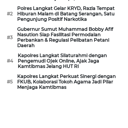
Polres Langkat Gelar KRYD, Razia Tempat
WN
#2
Hiburan Malam di Batang Serangan, Satu
PRIANGAN
Pengunjung Positif Narkotika
TIMUR
Gubernur Sumut Muhammad Bobby Afif
Nasution Siap Fasilitasi Permodalan
WN
#3
Perbankan & Regulasi Pelibatan Petani
SEMARANG
Daerah
Kapolres Langkat Silaturahmi dengan
WN
#4
Pengemudi Ojek Online, Ajak Jaga
SOLO
Kamtibmas Jelang HUT RI
Kapolres Langkat Perkuat Sinergi dengan
WN
#5
FKUB, Kolaborasi Tokoh Agama Jadi Pilar
BOROBUDUR
Menjaga Kamtibmas
WN
MADURA
WN
SURABAYA