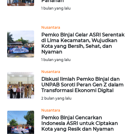
Panahan
1 bulan yang lalu
WN
KALTARA
Nusantara
WN
Pemko Binjai Gelar ASRI Serentak
KALSEL
di Lima Kecamatan, Wujudkan
Kota yang Bersih, Sehat, dan
Nyaman
WN
1 bulan yang lalu
KALTIM
Nusantara
WN
Diskusi Ilmiah Pemko Binjai dan
SULSEL
UNPAB Soroti Peran Gen Z dalam
Transformasi Ekonomi Digital
2 bulan yang lalu
WN
GORONTALO
Nusantara
Pemko Binjai Gencarkan
WN
Indonesia ASRI untuk Ciptakan
SULUT
Kota yang Resik dan Nyaman