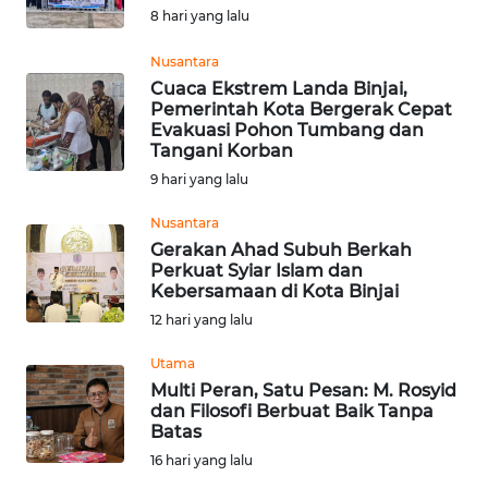
8 hari yang lalu
Informasi
Nusantara
INDEKS
Cuaca Ekstrem Landa Binjai,
BERITA
Pemerintah Kota Bergerak Cepat
Evakuasi Pohon Tumbang dan
Tangani Korban
KONTAK
KAMI
9 hari yang lalu
Nusantara
INFO
Gerakan Ahad Subuh Berkah
IKLAN
Perkuat Syiar Islam dan
Kebersamaan di Kota Binjai
TENTANG
12 hari yang lalu
KAMI
Utama
Multi Peran, Satu Pesan: M. Rosyid
PEDOMAN
dan Filosofi Berbuat Baik Tanpa
MEDIA
Batas
SIBER
16 hari yang lalu