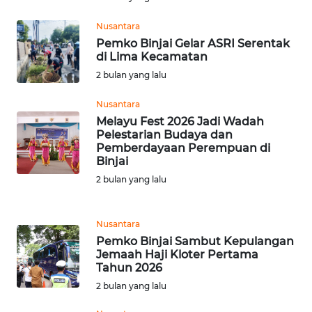
LANGKAT
Nusantara
WN
Pemko Binjai Gelar ASRI Serentak
TAPANULI
di Lima Kecamatan
SELATAN
2 bulan yang lalu
WN
Nusantara
TANJUNG
Melayu Fest 2026 Jadi Wadah
LESUNG
Pelestarian Budaya dan
Pemberdayaan Perempuan di
Binjai
WN
2 bulan yang lalu
KARO
WN
Nusantara
SIMALUNGUN
Pemko Binjai Sambut Kepulangan
Jemaah Haji Kloter Pertama
Tahun 2026
WN
LABUHANBATU
2 bulan yang lalu