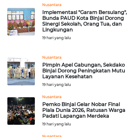
Nusantara
WN
Implementasi "Garam Bersulang",
BANTEN
Bunda PAUD Kota Binjai Dorong
Sinergi Sekolah, Orang Tua, dan
Lingkungan
WN
19 hari yang lalu
NTT
WN
Nusantara
KEPRI
Pimpin Apel Gabungan, Sekdako
Binjai Dorong Peningkatan Mutu
Layanan Kesehatan
WN
PAPUA
19 hari yang lalu
Nusantara
WN
Pemko Binjai Gelar Nobar Final
PAPUA
Piala Dunia 2026, Ratusan Warga
BARAT
Padati Lapangan Merdeka
19 hari yang lalu
WN
RIAU
Nusantara