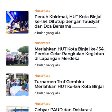
WN
SUMEDANG
Nusantara
Penuh Khidmat, HUT Kota Binjai
ke-154 Ditutup dengan Tausiyah
WN
dan Doa Bersama ____________
CIANJUR
3 bulan yang lalu
WN
Nusantara
KEPULAUAN
Meriahkan HUT Kota Binjai ke-154,
SERIBU
Pemko Gelar Rangkaian Kegiatan
di Lapangan Merdeka
WN
3 bulan yang lalu
TANGERANG
Nusantara
Turnamen Truf Gembira
WN
Meriahkan HUT ke-154 Kota Binjai
BINJAI
3 bulan yang lalu
WN
Nusantara
CIREBON
Gebyar PAUD dan Deklarasi