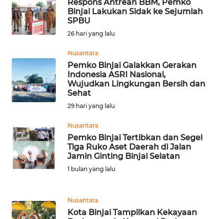
Respons Antrean BBM, Pemko
Binjai Lakukan Sidak ke Sejumlah
SPBU
WN
BABEL
26 hari yang lalu
Nusantara
WN
Pemko Binjai Galakkan Gerakan
SUMBAR
Indonesia ASRI Nasional,
Wujudkan Lingkungan Bersih dan
Sehat
WN
SUMSEL
29 hari yang lalu
Nusantara
WN
Pemko Binjai Tertibkan dan Segel
BENGKULU
Tiga Ruko Aset Daerah di Jalan
Jamin Ginting Binjai Selatan
WN
1 bulan yang lalu
LAMPUNG
Nusantara
WN
Kota Binjai Tampilkan Kekayaan
JATENG