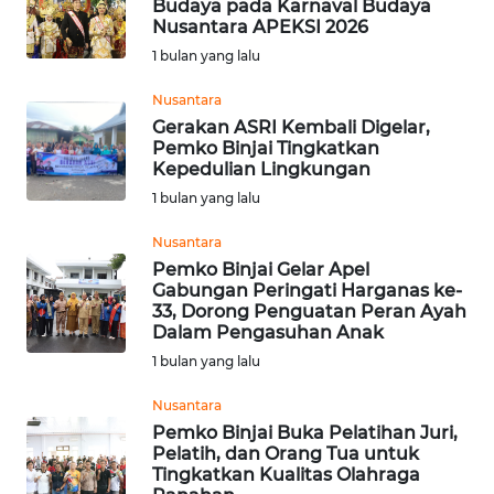
Budaya pada Karnaval Budaya
Nusantara APEKSI 2026
WN
1 bulan yang lalu
NUSANTARA
Nusantara
Gerakan ASRI Kembali Digelar,
WN
Pemko Binjai Tingkatkan
JOGJA
Kepedulian Lingkungan
1 bulan yang lalu
WN
JATIM
Nusantara
Pemko Binjai Gelar Apel
Gabungan Peringati Harganas ke-
WN
33, Dorong Penguatan Peran Ayah
BALI
Dalam Pengasuhan Anak
1 bulan yang lalu
WN
KALBAR
Nusantara
Pemko Binjai Buka Pelatihan Juri,
Pelatih, dan Orang Tua untuk
WN
Tingkatkan Kualitas Olahraga
KALTENG