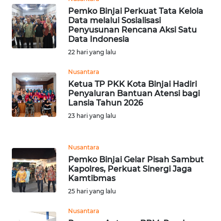
Pemko Binjai Perkuat Tata Kelola
Data melalui Sosialisasi
WN
Penyusunan Rencana Aksi Satu
SERAMBI
Data Indonesia
22 hari yang lalu
WN
JAMBI
Nusantara
Ketua TP PKK Kota Binjai Hadiri
Penyaluran Bantuan Atensi bagi
WN
Lansia Tahun 2026
SULTRA
23 hari yang lalu
WN
NTB
Nusantara
Pemko Binjai Gelar Pisah Sambut
Kapolres, Perkuat Sinergi Jaga
WN
Kamtibmas
SULTENG
25 hari yang lalu
WN
Nusantara
SULBAR