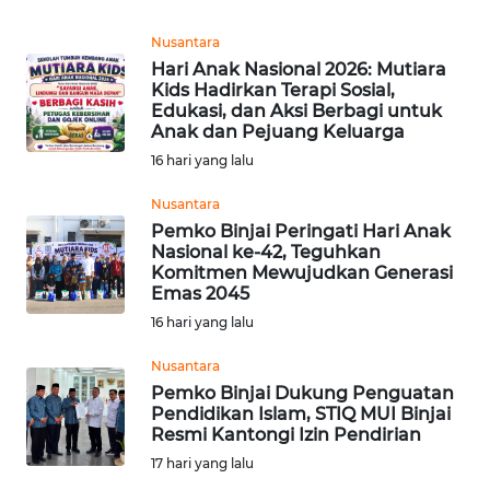
REDAKSI
Nusantara
Hari Anak Nasional 2026: Mutiara
KARIR
Kids Hadirkan Terapi Sosial,
Edukasi, dan Aksi Berbagi untuk
DISCLAIMER
Anak dan Pejuang Keluarga
16 hari yang lalu
Wahana
Nusantara
News
Regional
Pemko Binjai Peringati Hari Anak
Nasional ke-42, Teguhkan
Komitmen Mewujudkan Generasi
WN
Emas 2045
SUMUT
16 hari yang lalu
WN
Nusantara
JAKARTA
Pemko Binjai Dukung Penguatan
Pendidikan Islam, STIQ MUI Binjai
Resmi Kantongi Izin Pendirian
WN
17 hari yang lalu
JABAR