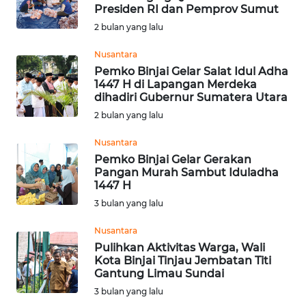
BEKASI
Presiden RI dan Pemprov Sumut
2 bulan yang lalu
WN
BOGOR
Nusantara
Pemko Binjai Gelar Salat Idul Adha
1447 H di Lapangan Merdeka
WN
dihadiri Gubernur Sumatera Utara
DEPOK
2 bulan yang lalu
WN
Nusantara
TAPANULI
Pemko Binjai Gelar Gerakan
UTARA
Pangan Murah Sambut Iduladha
1447 H
WN
3 bulan yang lalu
SAMOSIR
Nusantara
Pulihkan Aktivitas Warga, Wali
WN
Kota Binjai Tinjau Jembatan Titi
PADANG
Gantung Limau Sundai
LAWAS
3 bulan yang lalu