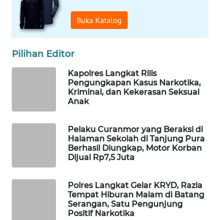
Buka Katalog
WAHANA
SPORT
Pilihan Editor
WAHANA
UMKM
Kapolres Langkat Rilis
Pengungkapan Kasus Narkotika,
Kriminal, dan Kekerasan Seksual
WAHANA
Anak
SELEB
Pelaku Curanmor yang Beraksi di
WAHANA
Halaman Sekolah di Tanjung Pura
PERSONA
Berhasil Diungkap, Motor Korban
Dijual Rp7,5 Juta
WAHANA
OTOMOTIF
Polres Langkat Gelar KRYD, Razia
Tempat Hiburan Malam di Batang
WAHANA
Serangan, Satu Pengunjung
Positif Narkotika
HEALTH