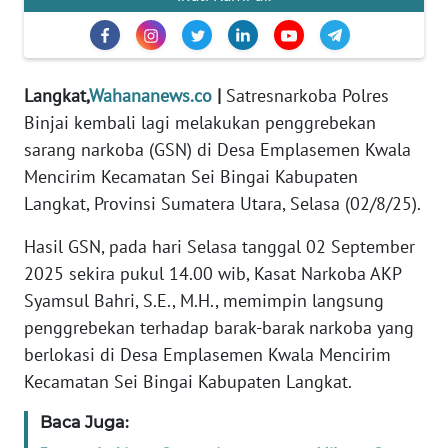
REDAKSI
KARIR
Langkat,
Wahananews.co
|
Satresnarkoba Polres
DISCLAIMER
Binjai kembali lagi melakukan penggrebekan
sarang narkoba (GSN) di Desa Emplasemen Kwala
Wahana
Mencirim Kecamatan Sei Bingai Kabupaten
News
Langkat, Provinsi Sumatera Utara, Selasa (02/8/25).
Regional
Hasil GSN, pada hari Selasa tanggal 02 September
WN
2025 sekira pukul 14.00 wib, Kasat Narkoba AKP
SUMUT
Syamsul Bahri, S.E., M.H., memimpin langsung
penggrebekan terhadap barak-barak narkoba yang
WN
berlokasi di Desa Emplasemen Kwala Mencirim
JAKARTA
Kecamatan Sei Bingai Kabupaten Langkat.
WN
Baca Juga:
JABAR