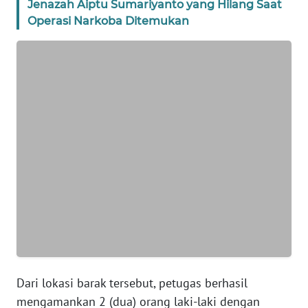
Jenazah Aiptu Sumariyanto yang Hilang Saat
Operasi Narkoba Ditemukan
WN
BANTEN
WN
NTT
WN
KEPRI
WN
PAPUA
WN
PAPUA
BARAT
Dari lokasi barak tersebut, petugas berhasil
WN
mengamankan 2 (dua) orang laki-laki dengan
RIAU