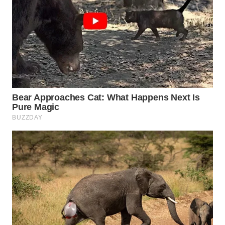
WN
SUMEDANG
WN
CIANJUR
WN
KEPULAUAN
SERIBU
WN
TANGERANG
WN
BINJAI
WN
CIREBON