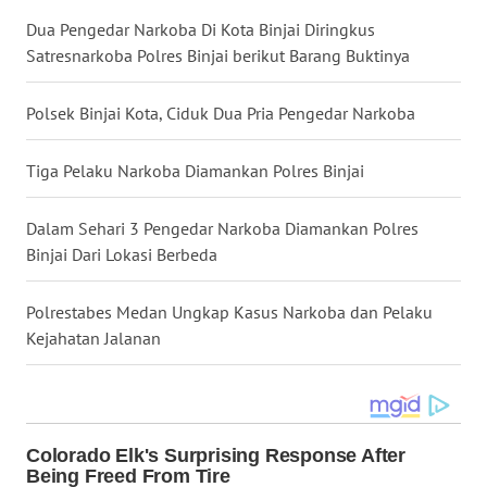
Dua Pengedar Narkoba Di Kota Binjai Diringkus
WN
Satresnarkoba Polres Binjai berikut Barang Buktinya
MALUKU
Polsek Binjai Kota, Ciduk Dua Pria Pengedar Narkoba
WN
MALUT
Tiga Pelaku Narkoba Diamankan Polres Binjai
WN
DAIRI
Dalam Sehari 3 Pengedar Narkoba Diamankan Polres
Binjai Dari Lokasi Berbeda
WN
DANAU
Polrestabes Medan Ungkap Kasus Narkoba dan Pelaku
TOBA
Kejahatan Jalanan
WN
NIAS
WN