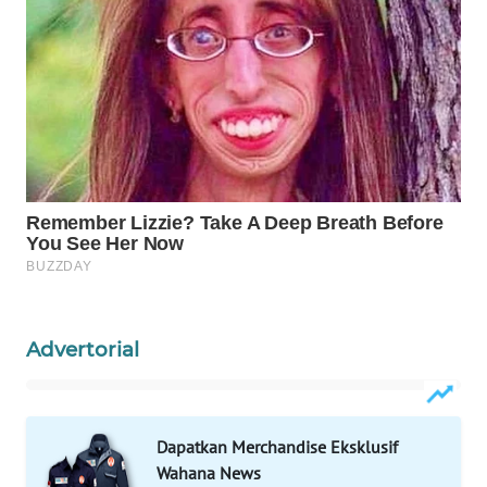
WAHANA
LISTRIK
WAHANA
TRAVEL
WAHANA
TV
WAHANANEWS
ID
Advertorial
WAHANANEWS
CO ID
Dapatkan Merchandise Eksklusif
WAHANANEWS
Wahana News
NET