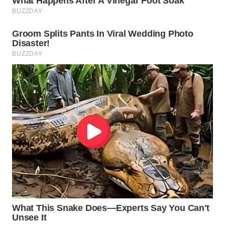
WN
PRIANGAN
TIMUR
WN
SEMARANG
WN
SOLO
WN
BOROBUDUR
WN
MADURA
WN
SURABAYA