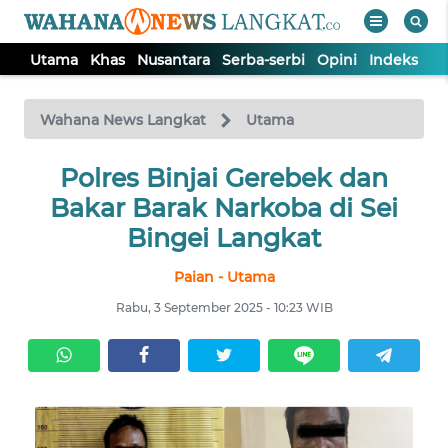
Utama
Khas
Nusantara
Serba-serbi
Opini
Indeks
WAHANA
Tutup
TV
Wahana News Langkat
Utama
Polres Binjai Gerebek dan
UTAMA
Bakar Barak Narkoba di Sei
KHAS
Bingei Langkat
Paian - Utama
NUSANTARA
Rabu, 3 September 2025 - 10:23 WIB
SERBA-
SERBI
OPINI