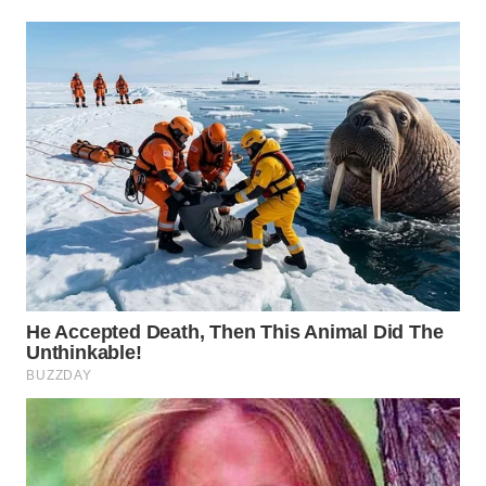
Wahana
Media
Group
WAHANA
NEWS
WAHANA
TANI
WAHANA
ADVOKAT
WAHANA
INFRASTRUKTUR
WAHANA
KONSUMEN