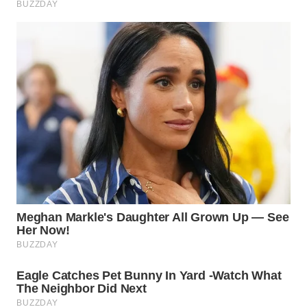
WN
NATUNA
WN
BINTAN
WN
MANDALIKA
WN
LIKUPANG
WN
LABUANBAJO
WN
BORNEO