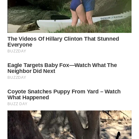
BEKASI
WN
BOGOR
WN
DEPOK
WN
TAPANULI
UTARA
WN
SAMOSIR
WN
PADANG
LAWAS