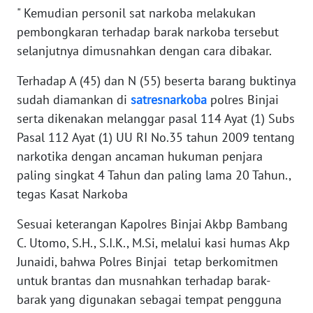
" Kemudian personil sat narkoba melakukan
pembongkaran terhadap barak narkoba tersebut
WN
BABEL
selanjutnya dimusnahkan dengan cara dibakar.
Terhadap A (45) dan N (55) beserta barang buktinya
WN
sudah diamankan di
satresnarkoba
polres Binjai
SUMBAR
serta dikenakan melanggar pasal 114 Ayat (1) Subs
Pasal 112 Ayat (1) UU RI No.35 tahun 2009 tentang
WN
SUMSEL
narkotika dengan ancaman hukuman penjara
paling singkat 4 Tahun dan paling lama 20 Tahun.,
WN
tegas Kasat Narkoba
BENGKULU
Sesuai keterangan Kapolres Binjai Akbp Bambang
WN
C. Utomo, S.H., S.I.K., M.Si, melalui kasi humas Akp
LAMPUNG
Junaidi, bahwa Polres Binjai tetap berkomitmen
untuk brantas dan musnahkan terhadap barak-
WN
barak yang digunakan sebagai tempat pengguna
JATENG