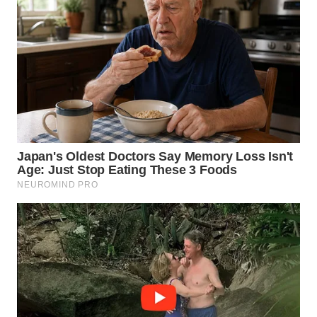
WN
TAPANULI
TENGAH
WN DELI
SERDANG
WN
TEBING
TINGGI
WN
PAKPAK
WN
KARAWANG
WN