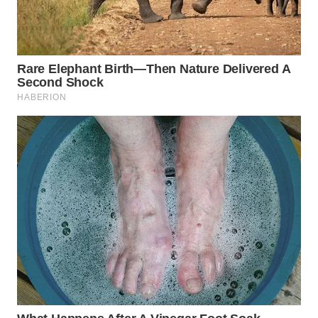
WN
INDRAMAYU
WN
KUNINGAN
WN
MAJALENGKA
WN
SUBANG
WN
SUKABUMI
WN
PURWAKARTA