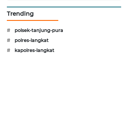
Trending
SIBARAGAS
NEWS
#
polsek-tanjung-pura
METRO
#
polres-langkat
SIANTAR
NEWS
#
kapolres-langkat
METRO
MEDAN
NEWS
METRO
JAKARTA
NEWS
KRT
NEWS