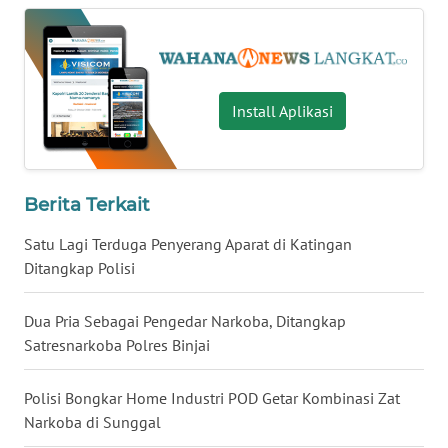
WN
KALTARA
Install Aplikasi
WN
KALSEL
WN
Berita Terkait
KALTIM
Satu Lagi Terduga Penyerang Aparat di Katingan
WN
Ditangkap Polisi
SULSEL
Dua Pria Sebagai Pengedar Narkoba, Ditangkap
WN
Satresnarkoba Polres Binjai
GORONTALO
Polisi Bongkar Home Industri POD Getar Kombinasi Zat
WN
Narkoba di Sunggal
SULUT