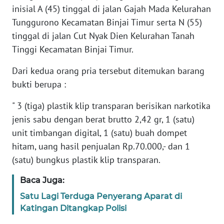
inisial A (45) tinggal di jalan Gajah Mada Kelurahan
Tunggurono Kecamatan Binjai Timur serta N (55)
WN
tinggal di jalan Cut Nyak Dien Kelurahan Tanah
SERAMBI
Tinggi Kecamatan Binjai Timur.
WN
Dari kedua orang pria tersebut ditemukan barang
JAMBI
bukti berupa :
WN
" 3 (tiga) plastik klip transparan berisikan narkotika
SULTRA
jenis sabu dengan berat brutto 2,42 gr, 1 (satu)
unit timbangan digital, 1 (satu) buah dompet
WN
hitam, uang hasil penjualan Rp.70.000,- dan 1
NTB
(satu) bungkus plastik klip transparan.
WN
Baca Juga:
SULTENG
Satu Lagi Terduga Penyerang Aparat di
Katingan Ditangkap Polisi
WN
SULBAR