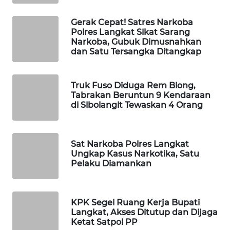
WAHANA
Gerak Cepat! Satres Narkoba
DESA
Polres Langkat Sikat Sarang
Narkoba, Gubuk Dimusnahkan
WISATA
dan Satu Tersangka Ditangkap
LAPAK
WAHANA
Truk Fuso Diduga Rem Blong,
Tabrakan Beruntun 9 Kendaraan
di Sibolangit Tewaskan 4 Orang
Wahana
Network
KONSUMEN
Sat Narkoba Polres Langkat
Ungkap Kasus Narkotika, Satu
LISTRIK
Pelaku Diamankan
MASYARAKAT
KELISTRIKAN
KPK Segel Ruang Kerja Bupati
Langkat, Akses Ditutup dan Dijaga
WALINKI
Ketat Satpol PP