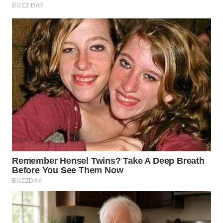
LANGKAT
WN
TAPANULI
SELATAN
WN
TANJUNG
LESUNG
WN
KARO
WN
SIMALUNGUN
WN
LABUHANBATU