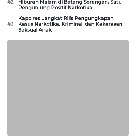
#2
Hiburan Malam di Batang Serangan, Satu
Pengunjung Positif Narkotika
PORTAL
Kapolres Langkat Rilis Pengungkapan
KONSUMEN
#3
Kasus Narkotika, Kriminal, dan Kekerasan
Seksual Anak
FORWAMKI
ALPERKLINAS
FORJASIDA
TAMBANG
NEWS
SITUNGIR
NEWS
SIDIKALANG
NEWS