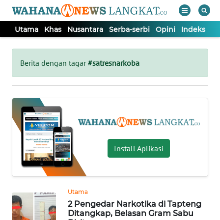
Utama
Khas
Nusantara
Serba-serbi
Opini
Indeks
WAHANA
Tutup
TV
Berita dengan tagar
#satresnarkoba
UTAMA
KHAS
NUSANTARA
Install Aplikasi
SERBA-
SERBI
Utama
2 Pengedar Narkotika di Tapteng
OPINI
Ditangkap, Belasan Gram Sabu