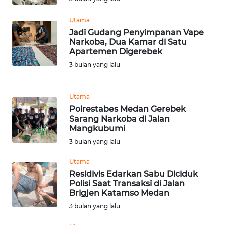
Utama
WN
Jadi Gudang Penyimpanan Vape
SERAMBI
Narkoba, Dua Kamar di Satu
Apartemen Digerebek
WN
3 bulan yang lalu
JAMBI
Utama
WN
Polrestabes Medan Gerebek
SULTRA
Sarang Narkoba di Jalan
Mangkubumi
WN
3 bulan yang lalu
NTB
Utama
Residivis Edarkan Sabu Diciduk
WN
Polisi Saat Transaksi di Jalan
SULTENG
Brigjen Katamso Medan
3 bulan yang lalu
WN
SULBAR