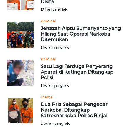
Disita
Informasi
19 hari yang lalu
INDEKS
Kriminal
BERITA
Jenazah Aiptu Sumariyanto yang
Hilang Saat Operasi Narkoba
Ditemukan
KONTAK
1 bulan yang lalu
KAMI
Kriminal
INFO
Satu Lagi Terduga Penyerang
IKLAN
Aparat di Katingan Ditangkap
Polisi
1 bulan yang lalu
TENTANG
KAMI
Utama
Dua Pria Sebagai Pengedar
PEDOMAN
Narkoba, Ditangkap
MEDIA
Satresnarkoba Polres Binjai
SIBER
2 bulan yang lalu