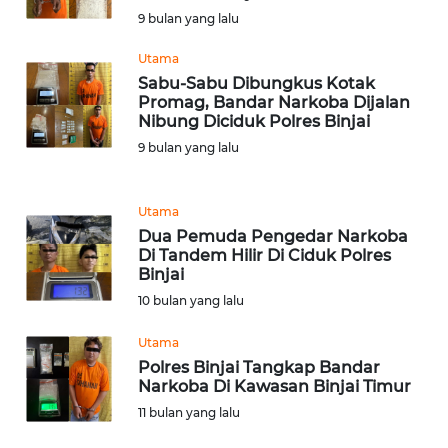
LANGKAT
9 bulan yang lalu
WN
Utama
TAPANULI
Sabu-Sabu Dibungkus Kotak
SELATAN
Promag, Bandar Narkoba Dijalan
Nibung Diciduk Polres Binjai
WN
9 bulan yang lalu
TANJUNG
LESUNG
Utama
Dua Pemuda Pengedar Narkoba
WN
Di Tandem Hilir Di Ciduk Polres
KARO
Binjai
10 bulan yang lalu
WN
SIMALUNGUN
Utama
Polres Binjai Tangkap Bandar
Narkoba Di Kawasan Binjai Timur
WN
LABUHANBATU
11 bulan yang lalu