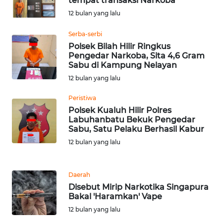
tempat transaksi Narkoba
BEKASI
12 bulan yang lalu
WN
Serba-serbi
BOGOR
Polsek Bilah Hilir Ringkus
Pengedar Narkoba, Sita 4,6 Gram
WN
Sabu di Kampung Nelayan
DEPOK
12 bulan yang lalu
Peristiwa
WN
Polsek Kualuh Hilir Polres
TAPANULI
Labuhanbatu Bekuk Pengedar
UTARA
Sabu, Satu Pelaku Berhasil Kabur
12 bulan yang lalu
WN
SAMOSIR
Daerah
WN
Disebut Mirip Narkotika Singapura
PADANG
Bakal 'Haramkan' Vape
LAWAS
12 bulan yang lalu