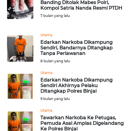
Banding Ditolak Mabes Polri,
Kompol Satria Nanda Resmi PTDH
WN
7 bulan yang lalu
MALUKU
WN
Utama
MALUT
Edarkan Narkoba Dikampung
Sendiri, Bandarnya Ditangkap
Tanpa Perlawanan
WN
DAIRI
8 bulan yang lalu
Utama
WN
Edarkan Narkoba Dikampung
DANAU
Sendiri Akhirnya Pelaku
TOBA
Ditangkap Polres Binjai
9 bulan yang lalu
WN
NIAS
Utama
Tawarkan Narkoba Ke Petugas,
Pemuda Asal Amplas Digelandang
WN
Ke Polres Binjai