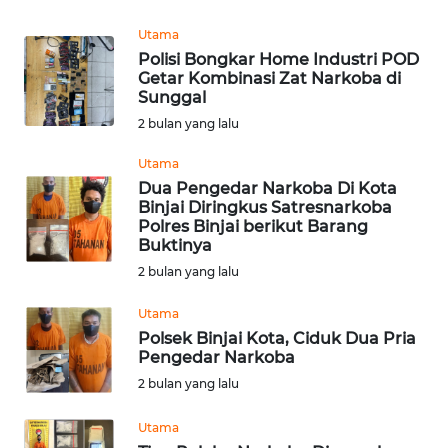
REDAKSI
Utama
Polisi Bongkar Home Industri POD
KARIR
Getar Kombinasi Zat Narkoba di
Sunggal
DISCLAIMER
2 bulan yang lalu
Utama
Wahana
Dua Pengedar Narkoba Di Kota
News
Binjai Diringkus Satresnarkoba
Regional
Polres Binjai berikut Barang
Buktinya
WN
2 bulan yang lalu
SUMUT
Utama
WN
Polsek Binjai Kota, Ciduk Dua Pria
JAKARTA
Pengedar Narkoba
2 bulan yang lalu
WN
Utama
JABAR