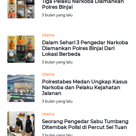
Tiga Pelaku Narkoba Diamankan
Polres Binjai
WN
3 bulan yang lalu
BANTEN
WN
Utama
NTT
Dalam Sehari 3 Pengedar Narkoba
Diamankan Polres Binjai Dari
Lokasi Berbeda
WN
KEPRI
3 bulan yang lalu
Utama
WN
Polrestabes Medan Ungkap Kasus
PAPUA
Narkoba dan Pelaku Kejahatan
Jalanan
WN
3 bulan yang lalu
PAPUA
BARAT
Utama
Seorang Pengedar Sabu Tumbang
Ditembak Polisi di Percut Sei Tuan
WN
RIAU
3 bulan yang lalu