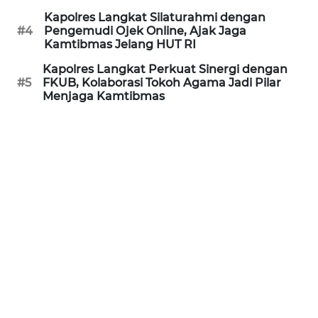
Kapolres Langkat Silaturahmi dengan
WN
#4
Pengemudi Ojek Online, Ajak Jaga
PRIANGAN
Kamtibmas Jelang HUT RI
TIMUR
Kapolres Langkat Perkuat Sinergi dengan
#5
FKUB, Kolaborasi Tokoh Agama Jadi Pilar
WN
Menjaga Kamtibmas
SEMARANG
WN
SOLO
WN
BOROBUDUR
WN
MADURA
WN
SURABAYA