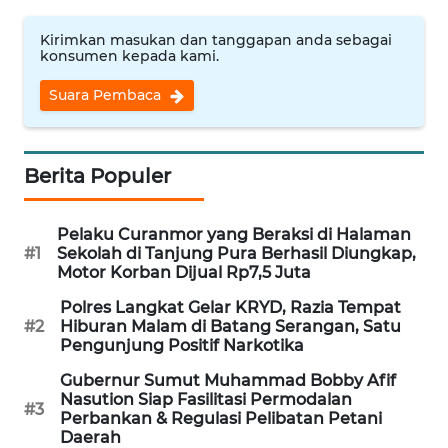
WN
Kirimkan masukan dan tanggapan anda sebagai
konsumen kepada kami.
INDRAMAYU
Suara Pembaca
WN
KUNINGAN
Berita Populer
WN
MAJALENGKA
Pelaku Curanmor yang Beraksi di Halaman
#1
Sekolah di Tanjung Pura Berhasil Diungkap,
WN
Motor Korban Dijual Rp7,5 Juta
SUBANG
Polres Langkat Gelar KRYD, Razia Tempat
#2
Hiburan Malam di Batang Serangan, Satu
WN
Pengunjung Positif Narkotika
SUKABUMI
Gubernur Sumut Muhammad Bobby Afif
Nasution Siap Fasilitasi Permodalan
WN
#3
Perbankan & Regulasi Pelibatan Petani
PURWAKARTA
Daerah