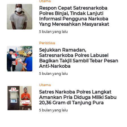
Utama
Respon Cepat Satresnarkoba
WN
Polres Binjai, Tindak Lanjuti
NUSANTARA
Informasi Pengguna Narkoba
Yang Meresahkan Masyarakat
5 bulan yang lalu
WN
JOGJA
Peristiwa
Sejukkan Ramadan,
WN
Satresnarkoba Polres Labusel
JATIM
Bagikan Takjil Sambil Tebar Pesan
Anti-Narkoba
5 bulan yang lalu
WN
BALI
Utama
Satres Narkoba Polres Langkat
WN
Amankan Pria Diduga Miliki Sabu
KALBAR
20,36 Gram di Tanjung Pura
5 bulan yang lalu
WN
KALTENG