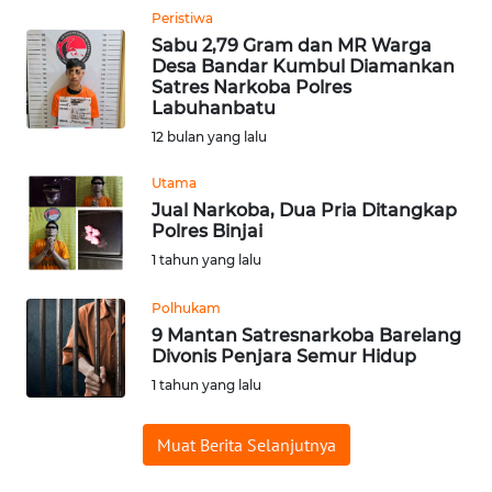
Peristiwa
WN
SUMEDANG
Sabu 2,79 Gram dan MR Warga
Desa Bandar Kumbul Diamankan
Satres Narkoba Polres
WN
Labuhanbatu
CIANJUR
12 bulan yang lalu
WN
Utama
KEPULAUAN
Jual Narkoba, Dua Pria Ditangkap
SERIBU
Polres Binjai
1 tahun yang lalu
WN
Polhukam
TANGERANG
9 Mantan Satresnarkoba Barelang
Divonis Penjara Semur Hidup
WN
1 tahun yang lalu
BINJAI
Muat Berita Selanjutnya
WN
CIREBON