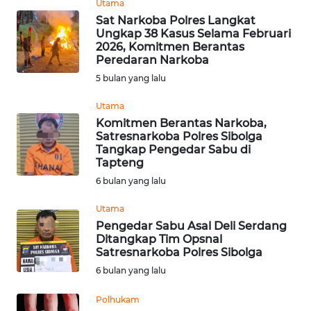
Utama
Sat Narkoba Polres Langkat
WN
Ungkap 38 Kasus Selama Februari
KALTARA
2026, Komitmen Berantas
Peredaran Narkoba
WN
5 bulan yang lalu
KALSEL
Utama
Komitmen Berantas Narkoba,
WN
Satresnarkoba Polres Sibolga
KALTIM
Tangkap Pengedar Sabu di
Tapteng
WN
6 bulan yang lalu
SULSEL
Utama
Pengedar Sabu Asal Deli Serdang
WN
Ditangkap Tim Opsnal
GORONTALO
Satresnarkoba Polres Sibolga
6 bulan yang lalu
WN
SULUT
Polhukam