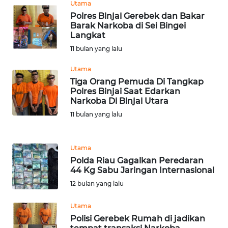
Utama
WN
Polres Binjai Gerebek dan Bakar
TAPANULI
Barak Narkoba di Sei Bingei
TENGAH
Langkat
11 bulan yang lalu
WN DELI
SERDANG
Utama
Tiga Orang Pemuda Di Tangkap
Polres Binjai Saat Edarkan
WN
Narkoba Di Binjai Utara
TEBING
11 bulan yang lalu
TINGGI
WN
Utama
PAKPAK
Polda Riau Gagalkan Peredaran
44 Kg Sabu Jaringan Internasional
WN
12 bulan yang lalu
KARAWANG
Utama
WN
Polisi Gerebek Rumah di jadikan