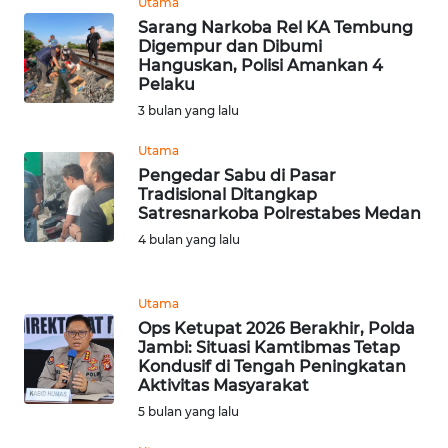
Utama
Sarang Narkoba Rel KA Tembung
Digempur dan Dibumi
WN
Hanguskan, Polisi Amankan 4
BABEL
Pelaku
3 bulan yang lalu
WN
SUMBAR
Utama
Pengedar Sabu di Pasar
Tradisional Ditangkap
WN
Satresnarkoba Polrestabes Medan
SUMSEL
4 bulan yang lalu
WN
BENGKULU
Utama
Ops Ketupat 2026 Berakhir, Polda
WN
Jambi: Situasi Kamtibmas Tetap
LAMPUNG
Kondusif di Tengah Peningkatan
Aktivitas Masyarakat
5 bulan yang lalu
WN
JATENG