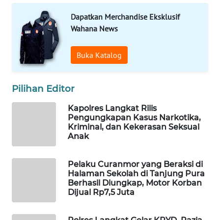
Dapatkan Merchandise Eksklusif
WAHANA
Wahana News
SPORT
Buka Katalog
WAHANA
UMKM
Pilihan Editor
WAHANA
SELEB
Kapolres Langkat Rilis
Pengungkapan Kasus Narkotika,
Kriminal, dan Kekerasan Seksual
WAHANA
Anak
PERSONA
Pelaku Curanmor yang Beraksi di
WAHANA
Halaman Sekolah di Tanjung Pura
OTOMOTIF
Berhasil Diungkap, Motor Korban
Dijual Rp7,5 Juta
WAHANA
HEALTH