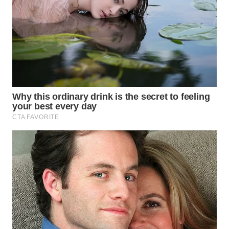
LANGKAT
WN
TAPANULI
SELATAN
WN
TANJUNG
LESUNG
WN
KARO
WN
SIMALUNGUN
WN
LABUHANBATU