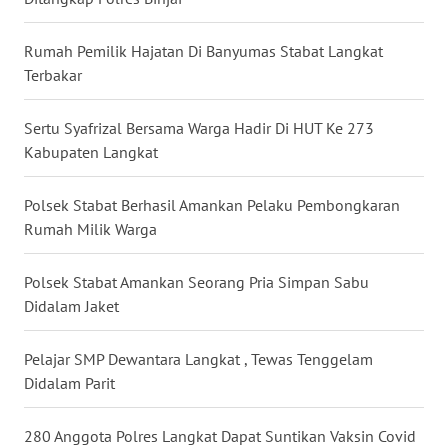
WN
Rumah Pemilik Hajatan Di Banyumas Stabat Langkat
NUSANTARA
Terbakar
WN
Sertu Syafrizal Bersama Warga Hadir Di HUT Ke 273
JOGJA
Kabupaten Langkat
WN
Polsek Stabat Berhasil Amankan Pelaku Pembongkaran
JATIM
Rumah Milik Warga
WN
Polsek Stabat Amankan Seorang Pria Simpan Sabu
BALI
Didalam Jaket
WN
Pelajar SMP Dewantara Langkat , Tewas Tenggelam
KALBAR
Didalam Parit
WN
280 Anggota Polres Langkat Dapat Suntikan Vaksin Covid
KALTENG