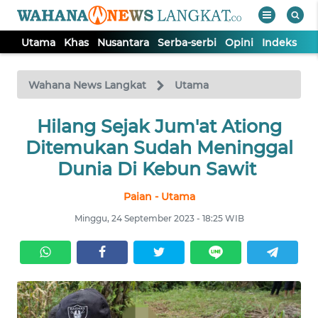
Utama
Khas
Nusantara
Serba-serbi
Opini
Indeks
WAHANA
Tutup
TV
Wahana News Langkat
Utama
Hilang Sejak Jum'at Ationg
UTAMA
Ditemukan Sudah Meninggal
KHAS
Dunia Di Kebun Sawit
Paian - Utama
NUSANTARA
Minggu, 24 September 2023 - 18:25 WIB
SERBA-
SERBI
OPINI