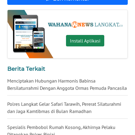
WN
BABEL
WN
Install Aplikasi
SUMBAR
WN
SUMSEL
Berita Terkait
Menciptakan Hubungan Harmonis Babinsa
WN
Bersilaturrahmi Dengan Anggota Ormas Pemuda Pancasila
BENGKULU
Polres Langkat Gelar Safari Tarawih, Pererat Silaturahmi
WN
LAMPUNG
dan Jaga Kamtibmas di Bulan Ramadhan
WN
Spesialis Pembobol Rumah Kosong, Akhirnya Pelaku
JATENG
Ditangkap Polres Binjai