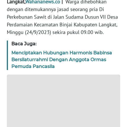
Langkat,
Wahananews.co
|
Warga dihebohkan
REDAKSI
dengan ditemukannya jasad seorang pria Di
Perkebunan Sawit di Jalan Sudama Dusun VII Desa
KARIR
Perdamaian Kecamatan Binjai Kabupaten Langkat,
Minggu (24/9/2023) sekira pukul 09.00 wib.
DISCLAIMER
Baca Juga:
Wahana
Menciptakan Hubungan Harmonis Babinsa
News
Regional
Bersilaturrahmi Dengan Anggota Ormas
Pemuda Pancasila
WN
SUMUT
WN
JAKARTA
WN
JABAR