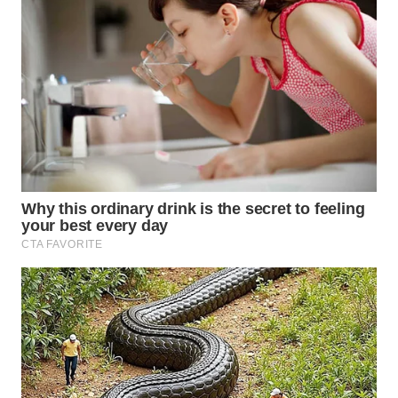
WN
INDRAMAYU
WN
KUNINGAN
WN
MAJALENGKA
WN
SUBANG
WN
SUKABUMI
WN
PURWAKARTA