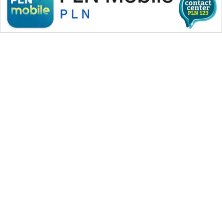
WAHANA MEDIA GROUP
|
|
|
WAHANA NEWS co
WAHANA TANI
WAHANA ADVOKAT
|
|
WAHANA INFRASTRUKTUR
WAHANA KONSUMEN
|
|
|
WAHANA LISTRIK
WAHANA TRAVEL
WAHANA TV
|
|
|
WAHANANEWS id
WAHANANEWS CO ID
WAHANANEWS NET
|
|
|
WAHANA SPORT ID
Wahana UMKM
Wahana Seleb
|
|
|
Wahana Persona
Wahana Otomotif
Wahana Health