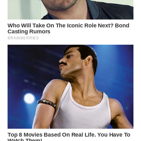
BEKASI
WN
BOGOR
WN
DEPOK
WN
TAPANULI
UTARA
WN
SAMOSIR
WN
PADANG
LAWAS