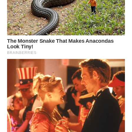
WN
PRIANGAN
TIMUR
WN
SEMARANG
WN
SOLO
WN
BOROBUDUR
WN
MADURA
WN
SURABAYA