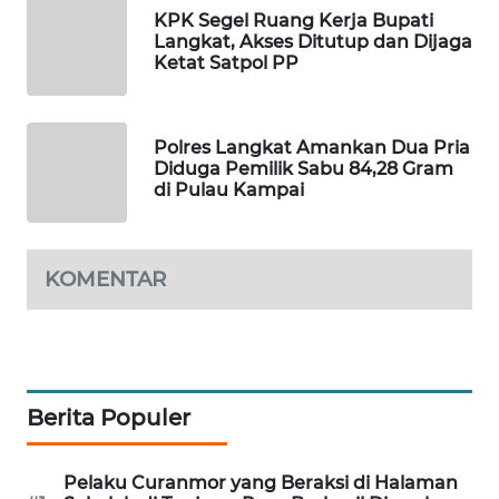
ID
KPK Segel Ruang Kerja Bupati
Langkat, Akses Ditutup dan Dijaga
MAWAKA
Ketat Satpol PP
ID
MARTABAT
Polres Langkat Amankan Dua Pria
NET
Diduga Pemilik Sabu 84,28 Gram
di Pulau Kampai
PLN
WATCH
KOMENTAR
MKLI
LPKKI
Berita Populer
LKKI
Pelaku Curanmor yang Beraksi di Halaman
KOPEKLIN