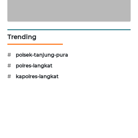
SIBARAGAS
NEWS
Trending
METRO
SIANTAR
NEWS
#
polsek-tanjung-pura
#
polres-langkat
METRO
MEDAN
#
kapolres-langkat
NEWS
METRO
JAKARTA
NEWS
KRT
NEWS