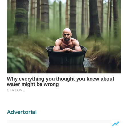
WAHANA
LISTRIK
WAHANA
TRAVEL
WAHANA
TV
WAHANANEWS
ID
WAHANANEWS
CO ID
Advertorial
WAHANANEWS
NET