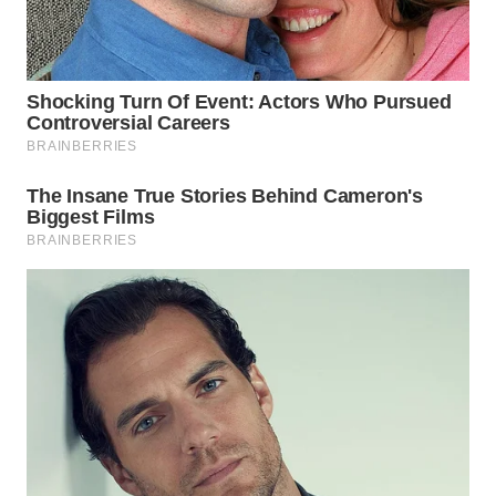
WN
TAPANULI
TENGAH
WN DELI
SERDANG
WN
TEBING
TINGGI
WN
PAKPAK
WN
KARAWANG
WN