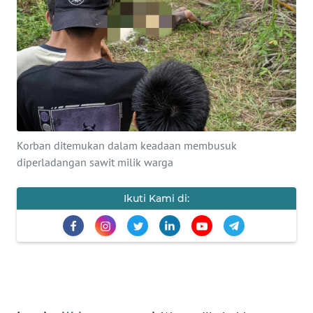
Informasi
INDEKS
BERITA
KONTAK
KAMI
Korban ditemukan dalam keadaan membusuk
INFO
diperladangan sawit milik warga
IKLAN
Ikuti Kami di:
TENTANG
KAMI
PEDOMAN
MEDIA
SIBER