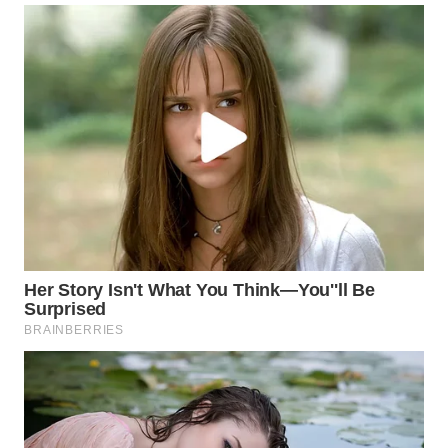
WN
MALUKU
WN
MALUT
WN
DAIRI
WN
DANAU
TOBA
WN
NIAS
WN