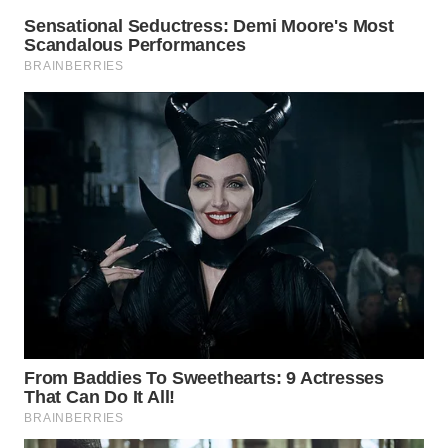
Wahana
Media
Group
WAHANA
NEWS
WAHANA
TANI
WAHANA
ADVOKAT
WAHANA
INFRASTRUKTUR
WAHANA
KONSUMEN