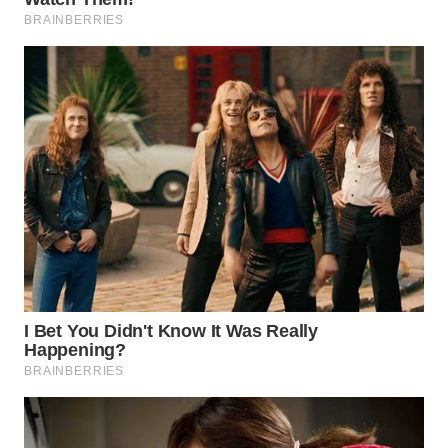
WN
SUMEDANG
WN
CIANJUR
WN
KEPULAUAN
SERIBU
WN
TANGERANG
WN
BINJAI
WN
CIREBON