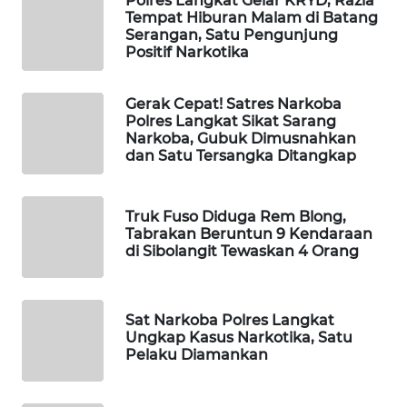
Polres Langkat Gelar KRYD, Razia
Tempat Hiburan Malam di Batang
Serangan, Satu Pengunjung
WAHANA
Positif Narkotika
DESA
WISATA
Gerak Cepat! Satres Narkoba
Polres Langkat Sikat Sarang
LAPAK
Narkoba, Gubuk Dimusnahkan
WAHANA
dan Satu Tersangka Ditangkap
Wahana
Network
Truk Fuso Diduga Rem Blong,
Tabrakan Beruntun 9 Kendaraan
di Sibolangit Tewaskan 4 Orang
KONSUMEN
LISTRIK
Sat Narkoba Polres Langkat
MASYARAKAT
Ungkap Kasus Narkotika, Satu
KELISTRIKAN
Pelaku Diamankan
WALINKI