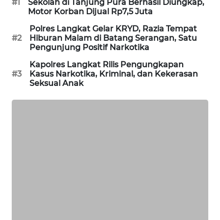
#1
Sekolah di Tanjung Pura Berhasil Diungkap,
Motor Korban Dijual Rp7,5 Juta
PORTAL
Polres Langkat Gelar KRYD, Razia Tempat
KONSUMEN
#2
Hiburan Malam di Batang Serangan, Satu
Pengunjung Positif Narkotika
FORWAMKI
Kapolres Langkat Rilis Pengungkapan
#3
Kasus Narkotika, Kriminal, dan Kekerasan
ALPERKLINAS
Seksual Anak
FORJASIDA
TAMBANG
NEWS
SITUNGIR
NEWS
SIDIKALANG
NEWS