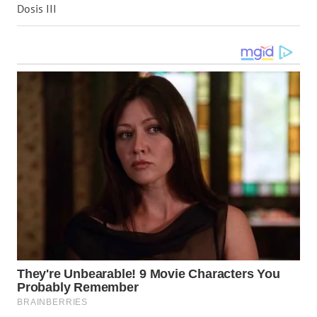
Dosis III
WN
KALTARA
WN
KALSEL
WN
KALTIM
WN
SULSEL
WN
GORONTALO
WN
SULUT