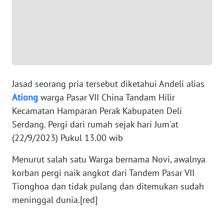
WN
BANTEN
WN
NTT
Jasad seorang pria tersebut diketahui Andeli alias
WN
Ationg
warga Pasar VII China Tandam Hilir
KEPRI
Kecamatan Hamparan Perak Kabupaten Deli
Serdang. Pergi dari rumah sejak hari Jum'at
WN
(22/9/2023) Pukul 13.00 wib
PAPUA
Menurut salah satu Warga bernama Novi, awalnya
WN
korban pergi naik angkot dari Tandem Pasar VII
PAPUA
Tionghoa dan tidak pulang dan ditemukan sudah
BARAT
meninggal dunia.[red]
WN
RIAU