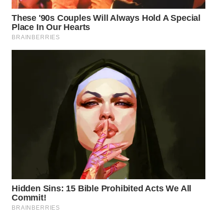
WN
NATUNA
WN
BINTAN
WN
MANDALIKA
WN
LIKUPANG
WN
LABUANBAJO
WN
BORNEO