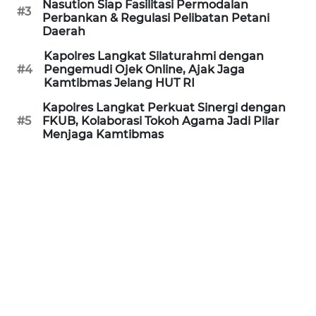
Nasution Siap Fasilitasi Permodalan
#3
Perbankan & Regulasi Pelibatan Petani
WN
Daerah
NUSANTARA
Kapolres Langkat Silaturahmi dengan
#4
Pengemudi Ojek Online, Ajak Jaga
Kamtibmas Jelang HUT RI
WN
JOGJA
Kapolres Langkat Perkuat Sinergi dengan
#5
FKUB, Kolaborasi Tokoh Agama Jadi Pilar
Menjaga Kamtibmas
WN
JATIM
WN
BALI
WN
KALBAR
WN
KALTENG