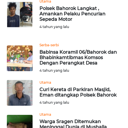
Utama
Polsek Bahorok Langkat ,
WN
Amankan Pelaku Pencurian
BANTEN
Sepeda Motor
4 tahun yang lalu
WN
NTT
Serba-serbi
Babinsa Koramil 06/Bahorok dan
WN
Bhabinkamtibmas Komsos
KEPRI
Dengan Perangkat Desa
4 tahun yang lalu
WN
PAPUA
Utama
Curi Kereta di Parkiran Masjid,
WN
Eman ditangkap Polsek Bahorok
PAPUA
4 tahun yang lalu
BARAT
Utama
Warga Sragen Ditemukan
WN
Meninggal Dunia di Mushalla
RIAU