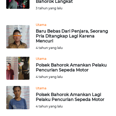
Bahorok Langkat
REDAKSI
3 tahun yang lalu
KARIR
Utama
DISCLAIMER
Baru Bebas Dari Penjara, Seorang
Pria Ditangkap Lagi Karena
Mencuri
Wahana
4 tahun yang lalu
News
Regional
Utama
Polsek Bahorok Amankan Pelaku
WN
Pencurian Sepeda Motor
SUMUT
4 tahun yang lalu
WN
Utama
JAKARTA
Polsek Bahorok Amankan Lagi
Pelaku Pencurian Sepeda Motor
WN
4 tahun yang lalu
JABAR