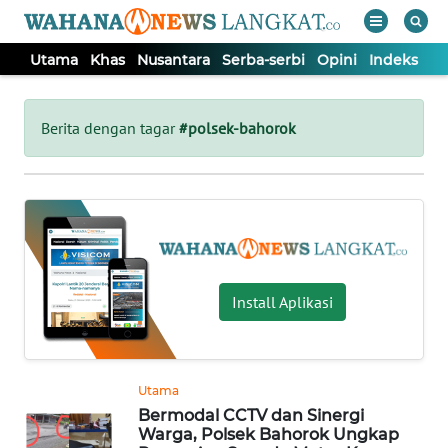
Utama
Khas
Nusantara
Serba-serbi
Opini
Indeks
WAHANA
Tutup
TV
Berita dengan tagar
#polsek-bahorok
UTAMA
KHAS
NUSANTARA
Install Aplikasi
SERBA-
SERBI
Utama
Bermodal CCTV dan Sinergi
OPINI
Warga, Polsek Bahorok Ungkap