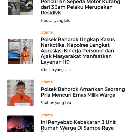
Pencurian Sepeda Motor Kurang
dari 3 Jam Pelaku Merupakan
Informasi
Residivis
INDEKS
3 bulan yang lalu
BERITA
Utama
Polsek Bahorok Ungkap Kasus
KONTAK
Narkotika, Kapolres Langkat
KAMI
Apresiasi Kinerja Personel dan
Ajak Masyarakat Manfaatkan
Layanan 110
INFO
4 bulan yang lalu
IKLAN
Utama
TENTANG
Polsek Bahorok Amankan Seorang
KAMI
Pria Mencuri Emas Milik Warga
3 tahun yang lalu
PEDOMAN
MEDIA
Utama
SIBER
Ini Penyebab Kebakaran 3 Unit
Rumah Warga Di Sampe Raya