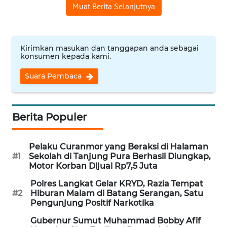
Muat Berita Selanjutnya
WN
BABEL
Kirimkan masukan dan tanggapan anda sebagai
konsumen kepada kami.
WN
SUMBAR
Suara Pembaca
WN
SUMSEL
Berita Populer
WN
Pelaku Curanmor yang Beraksi di Halaman
BENGKULU
#1
Sekolah di Tanjung Pura Berhasil Diungkap,
Motor Korban Dijual Rp7,5 Juta
WN
Polres Langkat Gelar KRYD, Razia Tempat
LAMPUNG
#2
Hiburan Malam di Batang Serangan, Satu
Pengunjung Positif Narkotika
WN
Gubernur Sumut Muhammad Bobby Afif
JATENG