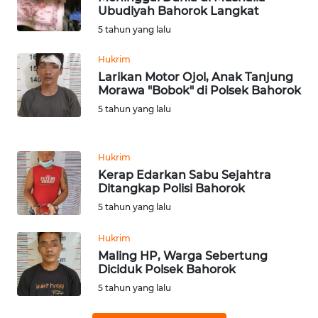
Ubudiyah Bahorok Langkat
5 tahun yang lalu
WN
SERAMBI
Hukrim
Larikan Motor Ojol, Anak Tanjung
WN
Morawa "Bobok" di Polsek Bahorok
JAMBI
5 tahun yang lalu
WN
SULTRA
Hukrim
Kerap Edarkan Sabu Sejahtra
Ditangkap Polisi Bahorok
WN
5 tahun yang lalu
NTB
Hukrim
WN
Maling HP, Warga Sebertung
SULTENG
Diciduk Polsek Bahorok
5 tahun yang lalu
WN
SULBAR