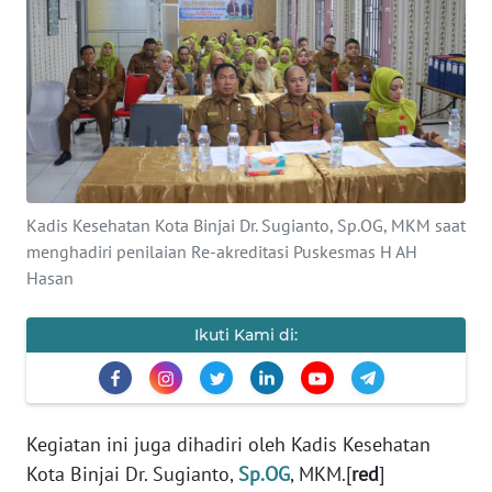
Informasi
INDEKS
BERITA
KONTAK
KAMI
Kadis Kesehatan Kota Binjai Dr. Sugianto, Sp.OG, MKM saat
INFO
menghadiri penilaian Re-akreditasi Puskesmas H AH
IKLAN
Hasan
TENTANG
Ikuti Kami di:
KAMI
PEDOMAN
MEDIA
Kegiatan ini juga dihadiri oleh Kadis Kesehatan
SIBER
Kota Binjai Dr. Sugianto,
Sp.OG
, MKM.[
red
]