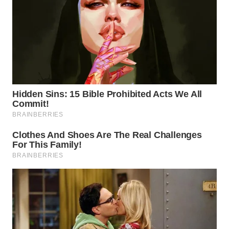
WN
SUMEDANG
WN
CIANJUR
WN
KEPULAUAN
SERIBU
WN
TANGERANG
WN
BINJAI
WN
CIREBON