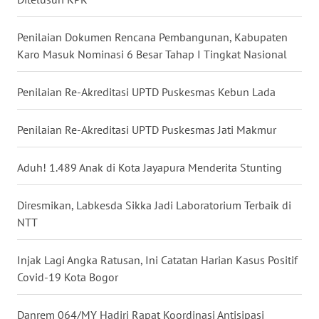
Penilaian Dokumen Rencana Pembangunan, Kabupaten
WN
SERAMBI
Karo Masuk Nominasi 6 Besar Tahap I Tingkat Nasional
WN
Penilaian Re-Akreditasi UPTD Puskesmas Kebun Lada
JAMBI
Penilaian Re-Akreditasi UPTD Puskesmas Jati Makmur
WN
SULTRA
Aduh! 1.489 Anak di Kota Jayapura Menderita Stunting
WN
Diresmikan, Labkesda Sikka Jadi Laboratorium Terbaik di
NTB
NTT
WN
Injak Lagi Angka Ratusan, Ini Catatan Harian Kasus Positif
SULTENG
Covid-19 Kota Bogor
WN
Danrem 064/MY Hadiri Rapat Koordinasi Antisipasi
SULBAR