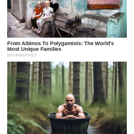
LANGKAT
WN
TAPANULI
SELATAN
WN
TANJUNG
LESUNG
WN
KARO
WN
SIMALUNGUN
WN
LABUHANBATU