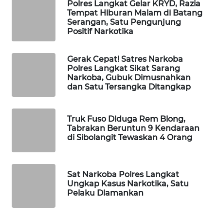
Polres Langkat Gelar KRYD, Razia
Tempat Hiburan Malam di Batang
Serangan, Satu Pengunjung
WAHANA
Positif Narkotika
LISTRIK
Gerak Cepat! Satres Narkoba
WAHANA
Polres Langkat Sikat Sarang
TRAVEL
Narkoba, Gubuk Dimusnahkan
dan Satu Tersangka Ditangkap
WAHANA
TV
Truk Fuso Diduga Rem Blong,
Tabrakan Beruntun 9 Kendaraan
WAHANANEWS
di Sibolangit Tewaskan 4 Orang
ID
WAHANANEWS
Sat Narkoba Polres Langkat
CO ID
Ungkap Kasus Narkotika, Satu
Pelaku Diamankan
WAHANANEWS
NET