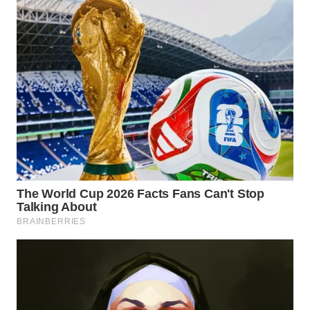
BEKASI
WN
BOGOR
WN
DEPOK
WN
TAPANULI
UTARA
WN
SAMOSIR
WN
PADANG
LAWAS