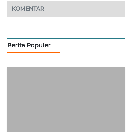
KOMENTAR
WAHANA
SPORT
WAHANA
UMKM
Berita Populer
WAHANA
SELEB
WAHANA
PERSONA
WAHANA
OTOMOTIF
WAHANA
HEALTH