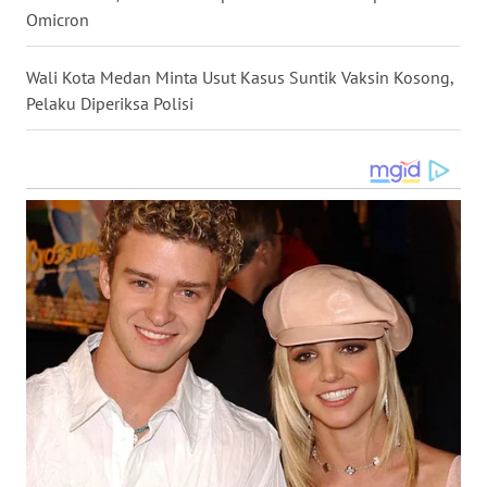
Omicron
WN
BABEL
Wali Kota Medan Minta Usut Kasus Suntik Vaksin Kosong,
Pelaku Diperiksa Polisi
WN
SUMBAR
WN
SUMSEL
WN
BENGKULU
WN
LAMPUNG
WN
JATENG