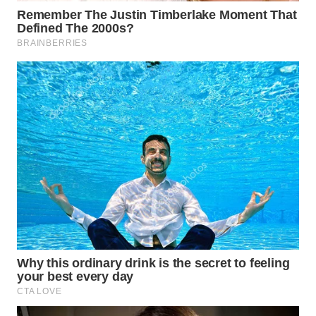
WN
NUSANTARA
WN
JOGJA
WN
JATIM
WN
BALI
WN
KALBAR
WN
KALTENG