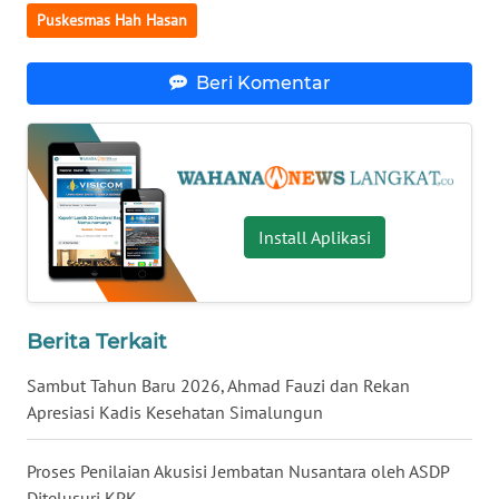
Puskesmas Hah Hasan
WN
BANTEN
Beri Komentar
WN
NTT
WN
KEPRI
Install Aplikasi
WN
PAPUA
Berita Terkait
WN
Sambut Tahun Baru 2026, Ahmad Fauzi dan Rekan
PAPUA
Apresiasi Kadis Kesehatan Simalungun
BARAT
Proses Penilaian Akusisi Jembatan Nusantara oleh ASDP
WN
Ditelusuri KPK
RIAU