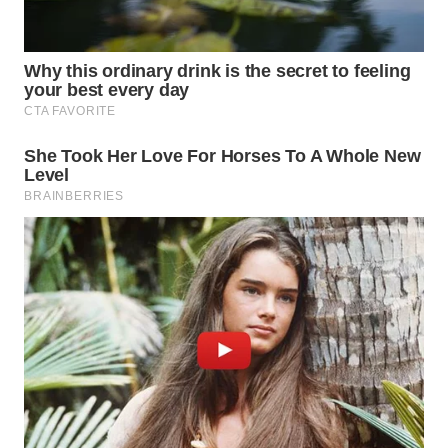
WN
PRIANGAN
TIMUR
WN
SEMARANG
WN
SOLO
WN
BOROBUDUR
WN
MADURA
WN
SURABAYA