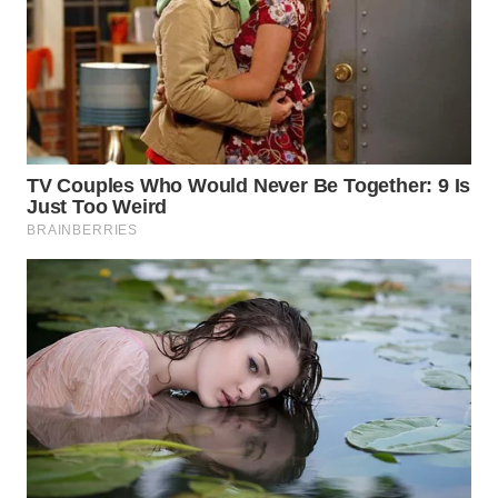
WN
INDRAMAYU
WN
KUNINGAN
WN
MAJALENGKA
WN
SUBANG
WN
SUKABUMI
WN
PURWAKARTA