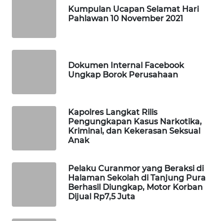
Kumpulan Ucapan Selamat Hari
Pahlawan 10 November 2021
Wahana
Media
Group
WAHANA
Dokumen Internal Facebook
NEWS
Ungkap Borok Perusahaan
WAHANA
TANI
Kapolres Langkat Rilis
Pengungkapan Kasus Narkotika,
Kriminal, dan Kekerasan Seksual
WAHANA
Anak
ADVOKAT
Pelaku Curanmor yang Beraksi di
WAHANA
Halaman Sekolah di Tanjung Pura
INFRASTRUKTUR
Berhasil Diungkap, Motor Korban
Dijual Rp7,5 Juta
WAHANA
KONSUMEN