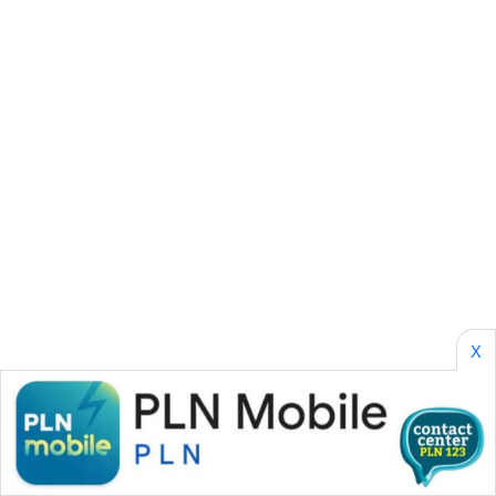
KARING
NEWS
JURNAL
MARITIM
HUMBANG
NEWS
GARONGGANG
NEWS
X
FISUELRI
ID
ENERGI
NEWS