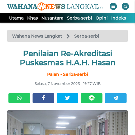
Utama
Khas
Nusantara
Serba-serbi
Opini
Indeks
WAHANA
Tutup
TV
Wahana News Langkat
Serba-serbi
Penilaian Re-Akreditasi
UTAMA
Puskesmas H.A.H. Hasan
KHAS
Paian - Serba-serbi
Selasa, 7 November 2023 - 19:27 WIB
NUSANTARA
SERBA-
SERBI
OPINI