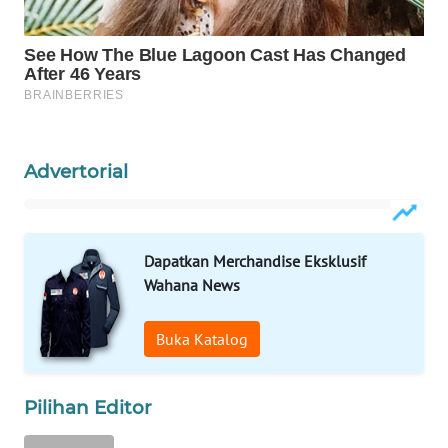
WN
NATUNA
WN
BINTAN
Advertorial
WN
MANDALIKA
Dapatkan Merchandise Eksklusif
WN
Wahana News
LIKUPANG
Buka Katalog
WN
LABUANBAJO
Pilihan Editor
WN
BORNEO