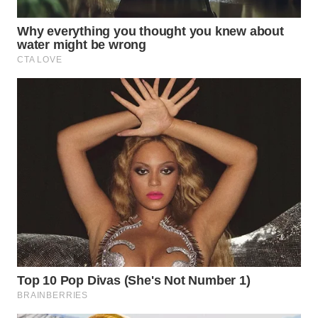
WN
TAPANULI
TENGAH
WN DELI
SERDANG
WN
TEBING
TINGGI
WN
PAKPAK
WN
KARAWANG
WN