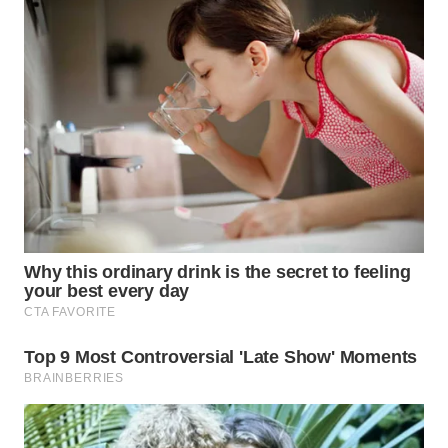
WN
KALTARA
WN
KALSEL
WN
KALTIM
WN
SULSEL
WN
GORONTALO
WN
SULUT