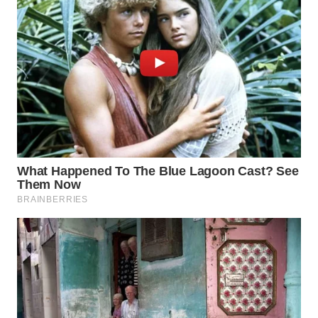
WN
MALUKU
WN
MALUT
WN
DAIRI
WN
DANAU
TOBA
WN
NIAS
WN