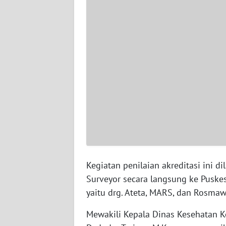
WN
SERAMBI
WN
JAMBI
WN
SULTRA
WN
NTB
WN
Kegiatan penilaian akreditasi ini 
SULTENG
Surveyor secara langsung ke Puske
yaitu drg. Ateta, MARS, dan Rosmaw
WN
SULBAR
Mewakili Kepala Dinas Kesehatan Kot