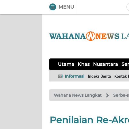
MENU
WAHANA
Tutup
TV
UTAMA
KHAS
Utama
Khas
Nusantara
Ser
NUSANTARA
Informasi
Indeks Berita
Kontak 
SERBA-
Wahana News Langkat
Serba-s
SERBI
OPINI
Penilaian Re-Akr
Informasi