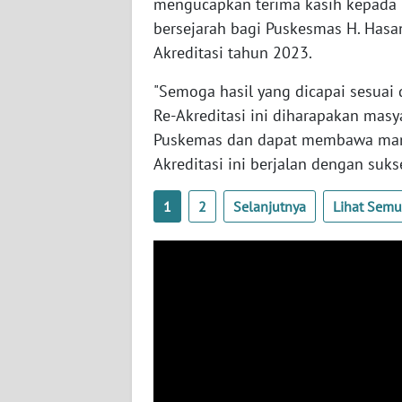
mengucapkan terima kasih kepada T
WN
bersejarah bagi Puskesmas H. Hasa
NUSANTARA
Akreditasi tahun 2023.
WN
"Semoga hasil yang dicapai sesuai
JOGJA
Re-Akreditasi ini diharapakan masy
Puskemas dan dapat membawa man
WN
Akreditasi ini berjalan dengan suks
JATIM
1
2
Selanjutnya
Lihat Sem
WN
BALI
WN
KALBAR
WN
KALTENG