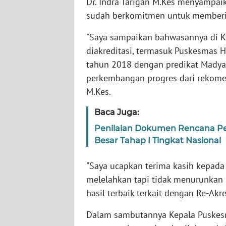
Dr. Indra Tarigan M.Kes menyampaik
WN
sudah berkomitmen untuk memberi
BABEL
"Saya sampaikan bahwasannya di Ko
WN
diakreditasi, termasuk Puskesmas H
SUMBAR
tahun 2018 dengan predikat Madya
perkembangan progres dari rekomen
WN
M.Kes.
SUMSEL
Baca Juga:
WN
Penilaian Dokumen Rencana P
BENGKULU
Besar Tahap I Tingkat Nasional
WN
"Saya ucapkan terima kasih kepada 
LAMPUNG
melelahkan tapi tidak menurunkan
hasil terbaik terkait dengan Re-Akr
WN
JATENG
Dalam sambutannya Kepala Puskes