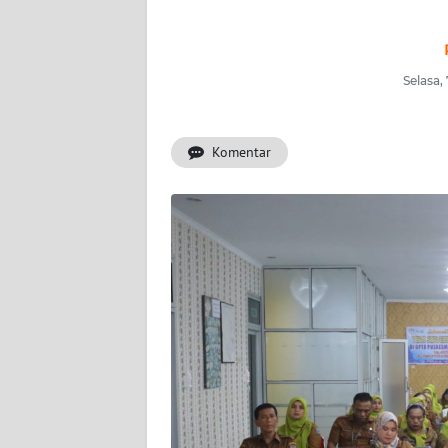
INDEKS
BERITA
Selasa,
KONTAK
KAMI
Komentar
INFO
IKLAN
TENTANG
KAMI
PEDOMAN
MEDIA
SIBER
REDAKSI