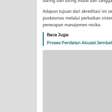
daring dan luring mulai dari tang
WN
BANTEN
Adapun tujuan dari akreditasi ini 
puskesmas melalui perbaikan sis
WN
penerapan manajemen resiko.
NTT
Baca Juga:
WN
Proses Penilaian Akusisi Jemba
KEPRI
WN
PAPUA
WN
PAPUA
BARAT
WN
RIAU