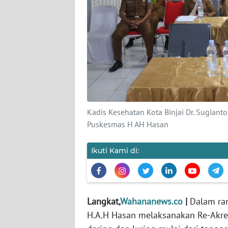
KARIR
DISCLAIMER
Wahana
News
Regional
Kadis Kesehatan Kota Binjai Dr. Sugiant
WN
Puskesmas H AH Hasan
SUMUT
Ikuti Kami di:
WN
JAKARTA
WN
Langkat,
Wahananews.co
|
Dalam ran
JABAR
H.A.H Hasan melaksanakan Re-Akred