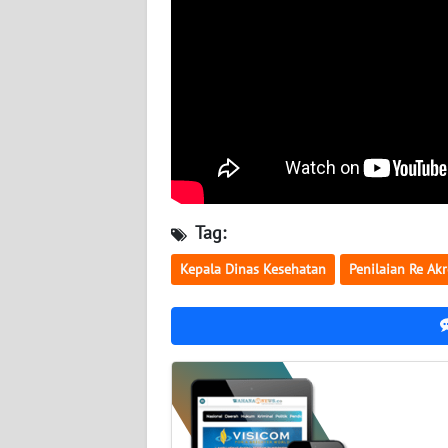
WN
KALTARA
WN
KALSEL
WN
KALTIM
Tag:
WN
SULSEL
Kepala Dinas Kesehatan
Penilaian Re Akr
WN
GORONTALO
WN
SULUT