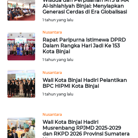
Wisuda dan Perpisahan MTS & MA
Al-Ishlahiyah Binjai: Menyiapkan
Generasi Cerdas di Era Globalisasi
WN
1 tahun yang lalu
BABEL
Nusantara
WN
Rapat Paripurna Istimewa DPRD
SUMBAR
Dalam Rangka Hari Jadi Ke 153
Kota Binjai
1 tahun yang lalu
WN
SUMSEL
Nusantara
Wali Kota Binjai Hadiri Pelantikan
WN
BPC HIPMI Kota Binjai
BENGKULU
1 tahun yang lalu
WN
LAMPUNG
Nusantara
Wali Kota Binjai Hadiri
Musrenbang RPJMD 2025-2029
WN
dan RKPD 2026 Provinsi Sumatera
JATENG