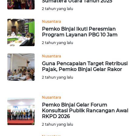
BEKASI
Sumatera Utara Tahun 2025
2 tahun yang lalu
WN
Nusantara
BOGOR
Pemko Binjai Ikuti Peresmian
Program Layanan PBG 10 Jam
WN
2 tahun yang lalu
DEPOK
Nusantara
WN
Guna Pencapaian Target Retribusi
TAPANULI
Pajak, Pemko Binjai Gelar Rakor
UTARA
2 tahun yang lalu
WN
SAMOSIR
Nusantara
Pemko Binjai Gelar Forum
Konsultasi Publik Rancangan Awal
WN
RKPD 2026
PADANG
2 tahun yang lalu
LAWAS