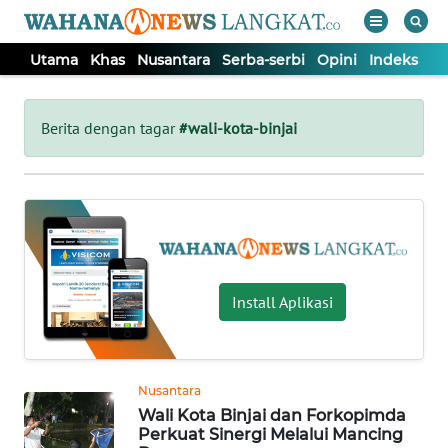
Utama
Khas
Nusantara
Serba-serbi
Opini
Indeks
WAHANA
Tutup
TV
Berita dengan tagar
#wali-kota-binjai
UTAMA
KHAS
NUSANTARA
Install Aplikasi
SERBA-
SERBI
Nusantara
Wali Kota Binjai dan Forkopimda
OPINI
Perkuat Sinergi Melalui Mancing