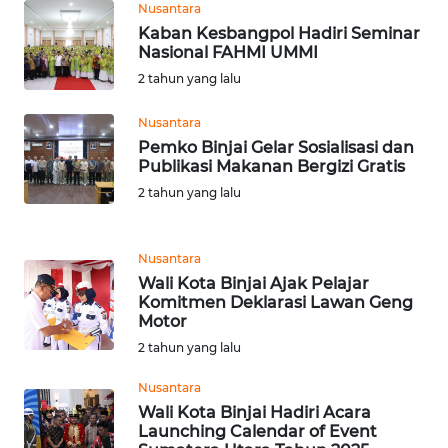
Nusantara
WN
Kaban Kesbangpol Hadiri Seminar
TAPANULI
Nasional FAHMI UMMI
TENGAH
2 tahun yang lalu
WN DELI
Nusantara
SERDANG
Pemko Binjai Gelar Sosialisasi dan
Publikasi Makanan Bergizi Gratis
WN
2 tahun yang lalu
TEBING
TINGGI
Nusantara
WN
Wali Kota Binjai Ajak Pelajar
PAKPAK
Komitmen Deklarasi Lawan Geng
Motor
2 tahun yang lalu
WN
KARAWANG
Nusantara
Wali Kota Binjai Hadiri Acara
WN
Launching Calendar of Event