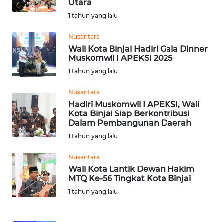
Utara
1 tahun yang lalu
WN
NUSANTARA
Nusantara
Wali Kota Binjai Hadiri Gala Dinner
Muskomwil I APEKSI 2025
WN
JOGJA
1 tahun yang lalu
Nusantara
WN
Hadiri Muskomwil I APEKSI, Wali
JATIM
Kota Binjai Siap Berkontribusi
Dalam Pembangunan Daerah
WN
1 tahun yang lalu
BALI
Nusantara
WN
Wali Kota Lantik Dewan Hakim
MTQ Ke-56 Tingkat Kota Binjai
KALBAR
1 tahun yang lalu
WN
KALTENG