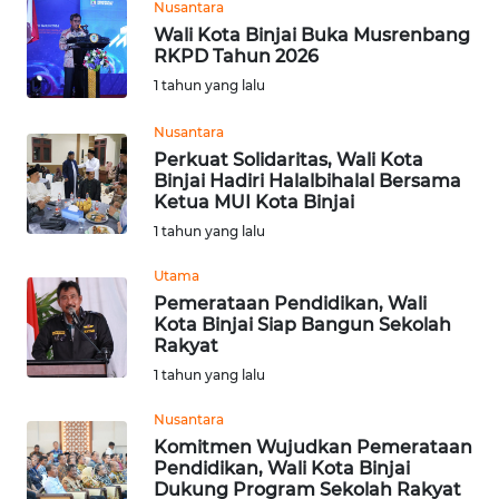
Nusantara
Wali Kota Binjai Buka Musrenbang
WN
RKPD Tahun 2026
KALTARA
1 tahun yang lalu
WN
Nusantara
KALSEL
Perkuat Solidaritas, Wali Kota
Binjai Hadiri Halalbihalal Bersama
Ketua MUI Kota Binjai
WN
KALTIM
1 tahun yang lalu
Utama
WN
Pemerataan Pendidikan, Wali
SULSEL
Kota Binjai Siap Bangun Sekolah
Rakyat
WN
1 tahun yang lalu
GORONTALO
Nusantara
Komitmen Wujudkan Pemerataan
WN
Pendidikan, Wali Kota Binjai
SULUT
Dukung Program Sekolah Rakyat