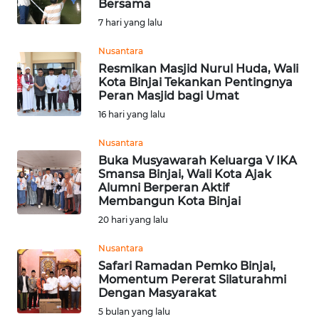
Bersama
Informasi
7 hari yang lalu
INDEKS
Nusantara
BERITA
Resmikan Masjid Nurul Huda, Wali
Kota Binjai Tekankan Pentingnya
Peran Masjid bagi Umat
KONTAK
16 hari yang lalu
KAMI
Nusantara
INFO
Buka Musyawarah Keluarga V IKA
IKLAN
Smansa Binjai, Wali Kota Ajak
Alumni Berperan Aktif
Membangun Kota Binjai
TENTANG
20 hari yang lalu
KAMI
Nusantara
PEDOMAN
Safari Ramadan Pemko Binjai,
MEDIA
Momentum Pererat Silaturahmi
SIBER
Dengan Masyarakat
5 bulan yang lalu