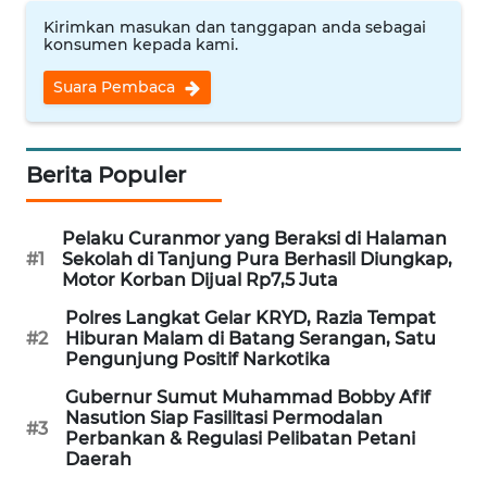
Kirimkan masukan dan tanggapan anda sebagai
WN
konsumen kepada kami.
INDRAMAYU
Suara Pembaca
WN
KUNINGAN
Berita Populer
WN
MAJALENGKA
Pelaku Curanmor yang Beraksi di Halaman
#1
Sekolah di Tanjung Pura Berhasil Diungkap,
Motor Korban Dijual Rp7,5 Juta
WN
SUBANG
Polres Langkat Gelar KRYD, Razia Tempat
#2
Hiburan Malam di Batang Serangan, Satu
Pengunjung Positif Narkotika
WN
SUKABUMI
Gubernur Sumut Muhammad Bobby Afif
Nasution Siap Fasilitasi Permodalan
#3
Perbankan & Regulasi Pelibatan Petani
WN
Daerah
PURWAKARTA