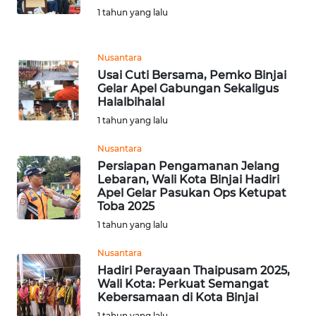
1 tahun yang lalu
WN
MALUKU
Nusantara
Usai Cuti Bersama, Pemko Binjai
WN
Gelar Apel Gabungan Sekaligus
MALUT
Halalbihalal
1 tahun yang lalu
WN
DAIRI
Nusantara
Persiapan Pengamanan Jelang
Lebaran, Wali Kota Binjai Hadiri
WN
Apel Gelar Pasukan Ops Ketupat
DANAU
Toba 2025
TOBA
1 tahun yang lalu
WN
Nusantara
NIAS
Hadiri Perayaan Thaipusam 2025,
Wali Kota: Perkuat Semangat
Kebersamaan di Kota Binjai
WN
1 tahun yang lalu