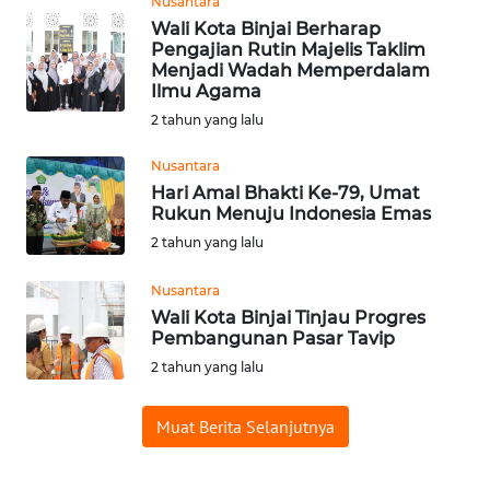
Nusantara
WN
Wali Kota Binjai Berharap
SUMEDANG
Pengajian Rutin Majelis Taklim
Menjadi Wadah Memperdalam
Ilmu Agama
WN
2 tahun yang lalu
CIANJUR
Nusantara
WN
Hari Amal Bhakti Ke-79, Umat
KEPULAUAN
Rukun Menuju Indonesia Emas
SERIBU
2 tahun yang lalu
WN
Nusantara
TANGERANG
Wali Kota Binjai Tinjau Progres
Pembangunan Pasar Tavip
WN
2 tahun yang lalu
BINJAI
Muat Berita Selanjutnya
WN
CIREBON