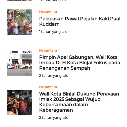
LANGKAT
Nusantara
WN
Pelepasan Pawai Pejalan Kaki Paal
TAPANULI
Kuddam
SELATAN
1 tahun yang lalu
WN
TANJUNG
Nusantara
LESUNG
Pimpin Apel Gabungan, Wali Kota
Imbau DLH Kota Binjai Fokus pada
Penanganan Sampah
WN
KARO
2 tahun yang lalu
Nusantara
WN
Wali Kota Binjai Dukung Perayaan
SIMALUNGUN
Imlek 2025 Sebagai Wujud
Kebersamaan dalam
Keberagaman
WN
LABUHANBATU
2 tahun yang lalu