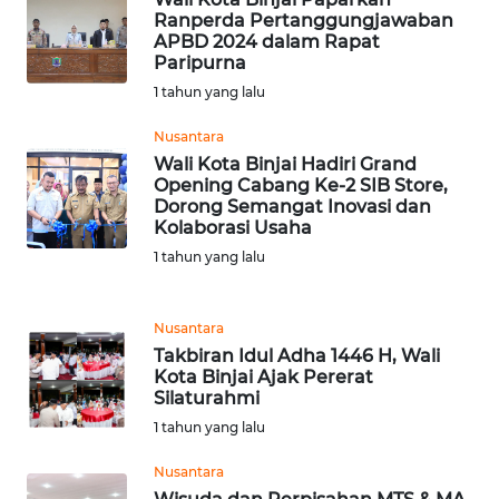
Ranperda Pertanggungjawaban
APBD 2024 dalam Rapat
WN
Paripurna
SERAMBI
1 tahun yang lalu
Nusantara
WN
JAMBI
Wali Kota Binjai Hadiri Grand
Opening Cabang Ke-2 SIB Store,
Dorong Semangat Inovasi dan
WN
Kolaborasi Usaha
SULTRA
1 tahun yang lalu
WN
NTB
Nusantara
Takbiran Idul Adha 1446 H, Wali
Kota Binjai Ajak Pererat
WN
Silaturahmi
SULTENG
1 tahun yang lalu
WN
Nusantara
SULBAR