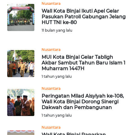
Nusantara
WN
Wali Kota Binjai Ikuti Apel Gelar
Pasukan Patroli Gabungan Jelang
BANTEN
HUT TNI ke-80
11 bulan yang lalu
WN
NTT
Nusantara
WN
MUI Kota Binjai Gelar Tabligh
KEPRI
Akbar Sambut Tahun Baru Islam 1
Muharram 1447H
1 tahun yang lalu
WN
PAPUA
Nusantara
Peringatan Milad Aisyiyah ke-108,
WN
Wali Kota Binjai Dorong Sinergi
PAPUA
Dakwah dan Pembangunan
BARAT
1 tahun yang lalu
Nusantara
WN
RIAU
Wali Kota Binjai Paparkan