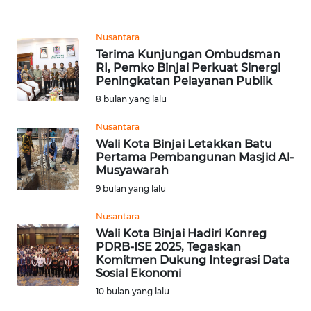
REDAKSI
Nusantara
KARIR
Terima Kunjungan Ombudsman
RI, Pemko Binjai Perkuat Sinergi
Peningkatan Pelayanan Publik
DISCLAIMER
8 bulan yang lalu
Wahana
Nusantara
News
Wali Kota Binjai Letakkan Batu
Regional
Pertama Pembangunan Masjid Al-
Musyawarah
WN
9 bulan yang lalu
SUMUT
Nusantara
WN
Wali Kota Binjai Hadiri Konreg
PDRB-ISE 2025, Tegaskan
JAKARTA
Komitmen Dukung Integrasi Data
Sosial Ekonomi
WN
10 bulan yang lalu
JABAR