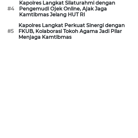
Kapolres Langkat Silaturahmi dengan
#4
Pengemudi Ojek Online, Ajak Jaga
WN
Kamtibmas Jelang HUT RI
PRIANGAN
TIMUR
Kapolres Langkat Perkuat Sinergi dengan
#5
FKUB, Kolaborasi Tokoh Agama Jadi Pilar
Menjaga Kamtibmas
WN
SEMARANG
WN
SOLO
WN
BOROBUDUR
WN
MADURA
WN
SURABAYA