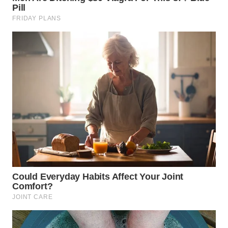
BEKASI
WN
BOGOR
WN
DEPOK
WN
TAPANULI
UTARA
WN
SAMOSIR
WN
PADANG
LAWAS