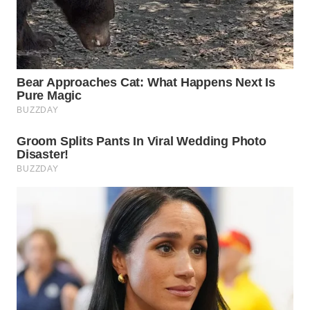
WN
PRIANGAN
TIMUR
WN
SEMARANG
WN
SOLO
WN
BOROBUDUR
WN
MADURA
WN
SURABAYA