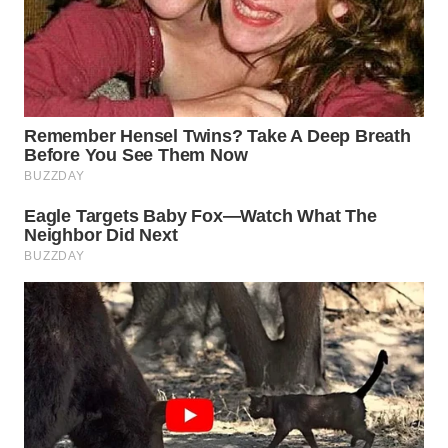
WN
INDRAMAYU
WN
KUNINGAN
WN
MAJALENGKA
WN
SUBANG
WN
SUKABUMI
WN
PURWAKARTA