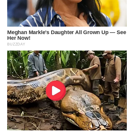
WN
NATUNA
WN
BINTAN
WN
MANDALIKA
WN
LIKUPANG
WN
LABUANBAJO
WN
BORNEO