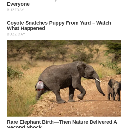
WAHANA
LISTRIK
WAHANA
TRAVEL
WAHANA
TV
WAHANANEWS
ID
WAHANANEWS
CO ID
WAHANANEWS
NET