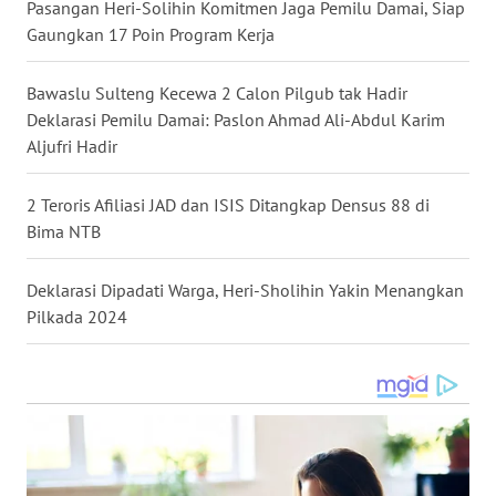
Pasangan Heri-Solihin Komitmen Jaga Pemilu Damai, Siap
Gaungkan 17 Poin Program Kerja
WN
MALUKU
Bawaslu Sulteng Kecewa 2 Calon Pilgub tak Hadir
Deklarasi Pemilu Damai: Paslon Ahmad Ali-Abdul Karim
WN
Aljufri Hadir
MALUT
2 Teroris Afiliasi JAD dan ISIS Ditangkap Densus 88 di
WN
DAIRI
Bima NTB
WN
Deklarasi Dipadati Warga, Heri-Sholihin Yakin Menangkan
DANAU
Pilkada 2024
TOBA
WN
NIAS
WN