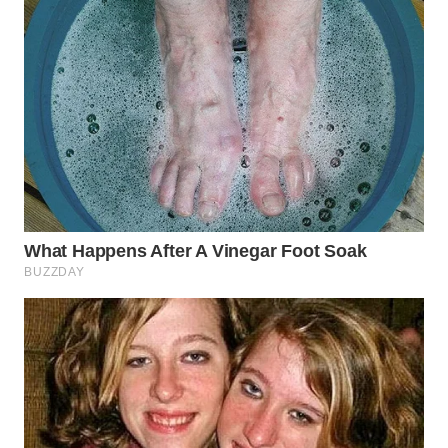
WN
SUMEDANG
WN
CIANJUR
WN
KEPULAUAN
SERIBU
WN
TANGERANG
WN
BINJAI
WN
CIREBON