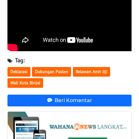
WN
NUSANTARA
WN
JOGJA
Tag:
WN
JATIM
Deklarasi
Dukungan Paslon
Relawan Amir Jiji
WN
Wali Kota Binjai
BALI
Beri Komentar
WN
KALBAR
WN
KALTENG