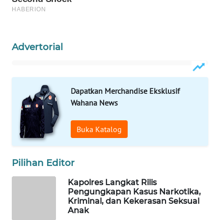
WAHANA
SPORT
Advertorial
WAHANA
UMKM
Dapatkan Merchandise Eksklusif
WAHANA
Wahana News
SELEB
Buka Katalog
WAHANA
PERSONA
Pilihan Editor
WAHANA
OTOMOTIF
Kapolres Langkat Rilis
Pengungkapan Kasus Narkotika,
Kriminal, dan Kekerasan Seksual
WAHANA
Anak
HEALTH