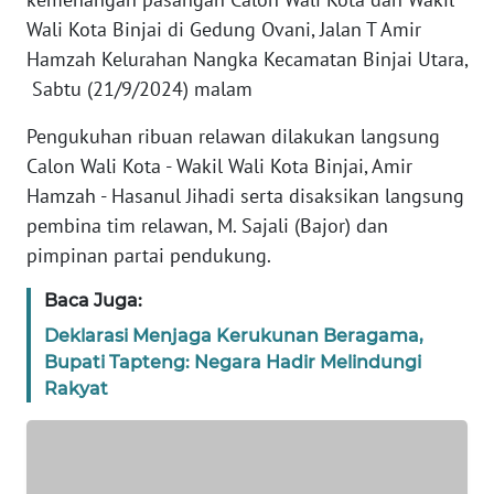
REDAKSI
Wali Kota Binjai di Gedung Ovani, Jalan T Amir
Hamzah Kelurahan Nangka Kecamatan Binjai Utara,
KARIR
Sabtu (21/9/2024) malam
DISCLAIMER
Pengukuhan ribuan relawan dilakukan langsung
Calon Wali Kota - Wakil Wali Kota Binjai, Amir
Wahana
Hamzah - Hasanul Jihadi serta disaksikan langsung
News
pembina tim relawan, M. Sajali (Bajor) dan
Regional
pimpinan partai pendukung.
WN
Baca Juga:
SUMUT
Deklarasi Menjaga Kerukunan Beragama,
Bupati Tapteng: Negara Hadir Melindungi
WN
Rakyat
JAKARTA
WN
JABAR