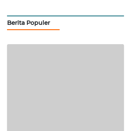
PORTAL
KONSUMEN
Berita Populer
FORWAMKI
ALPERKLINAS
FORJASIDA
TAMBANG
NEWS
SITUNGIR
NEWS
SIDIKALANG
NEWS