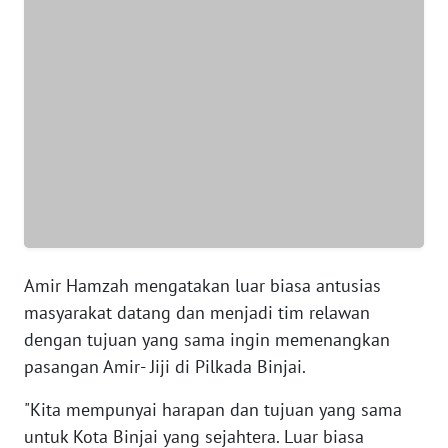
WN
BANTEN
WN
NTT
WN
KEPRI
WN
PAPUA
Amir Hamzah mengatakan luar biasa antusias
masyarakat datang dan menjadi tim relawan
WN
dengan tujuan yang sama ingin memenangkan
PAPUA
pasangan Amir- Jiji di Pilkada Binjai.
BARAT
"Kita mempunyai harapan dan tujuan yang sama
WN
untuk Kota Binjai yang sejahtera. Luar biasa
RIAU