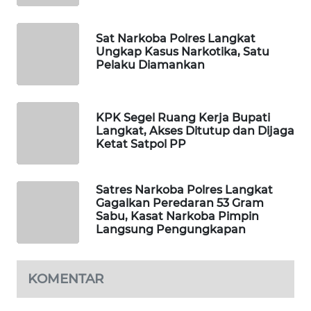
ID
MAWAKA
Sat Narkoba Polres Langkat
Ungkap Kasus Narkotika, Satu
ID
Pelaku Diamankan
MARTABAT
NET
KPK Segel Ruang Kerja Bupati
Langkat, Akses Ditutup dan Dijaga
PLN
Ketat Satpol PP
WATCH
Satres Narkoba Polres Langkat
MKLI
Gagalkan Peredaran 53 Gram
Sabu, Kasat Narkoba Pimpin
LPKKI
Langsung Pengungkapan
LKKI
KOMENTAR
KOPEKLIN