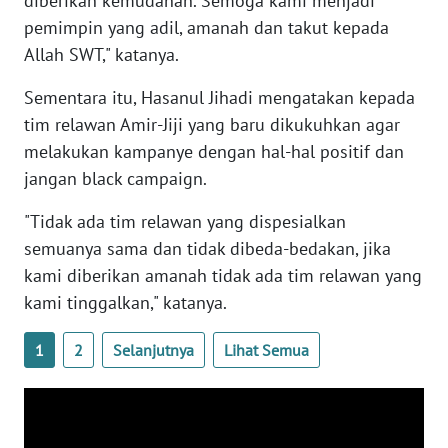
diberikan kemudahan. Semoga kami menjadi
pemimpin yang adil, amanah dan takut kepada
WN
Allah SWT," katanya.
BABEL
Sementara itu, Hasanul Jihadi mengatakan kepada
tim relawan Amir-Jiji yang baru dikukuhkan agar
WN
SUMBAR
melakukan kampanye dengan hal-hal positif dan
jangan black campaign.
WN
SUMSEL
"Tidak ada tim relawan yang dispesialkan
semuanya sama dan tidak dibeda-bedakan, jika
WN
kami diberikan amanah tidak ada tim relawan yang
BENGKULU
kami tinggalkan," katanya.
WN
1
2
Selanjutnya
Lihat Semua
LAMPUNG
WN
JATENG