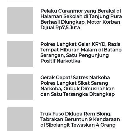
Pelaku Curanmor yang Beraksi di
WAHANA
Halaman Sekolah di Tanjung Pura
DESA
Berhasil Diungkap, Motor Korban
WISATA
Dijual Rp7,5 Juta
LAPAK
Polres Langkat Gelar KRYD, Razia
WAHANA
Tempat Hiburan Malam di Batang
Serangan, Satu Pengunjung
Wahana
Positif Narkotika
Network
Gerak Cepat! Satres Narkoba
KONSUMEN
Polres Langkat Sikat Sarang
LISTRIK
Narkoba, Gubuk Dimusnahkan
dan Satu Tersangka Ditangkap
MASYARAKAT
KELISTRIKAN
Truk Fuso Diduga Rem Blong,
Tabrakan Beruntun 9 Kendaraan
di Sibolangit Tewaskan 4 Orang
WALINKI