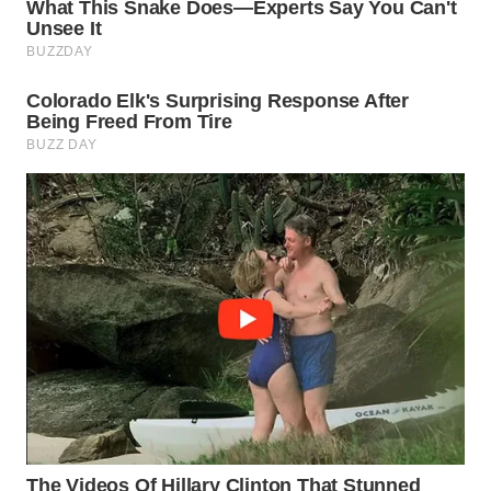
Wahana
Media
Group
WAHANA
NEWS
WAHANA
TANI
WAHANA
ADVOKAT
WAHANA
INFRASTRUKTUR
WAHANA
KONSUMEN