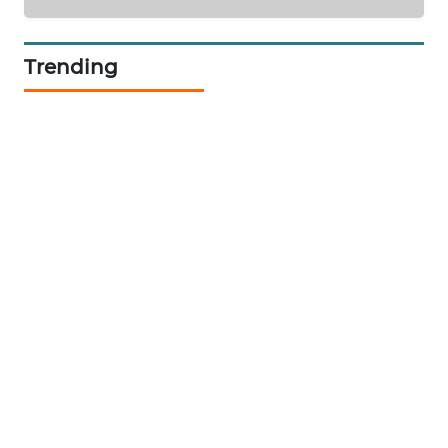
SIBARAGAS
Trending
NEWS
METRO
SIANTAR
NEWS
METRO
MEDAN
NEWS
METRO
JAKARTA
NEWS
KRT
NEWS