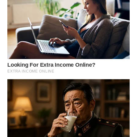
LANGKAT
WN
TAPANULI
SELATAN
WN
TANJUNG
LESUNG
WN
KARO
WN
SIMALUNGUN
WN
LABUHANBATU