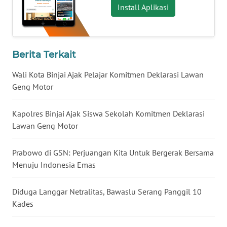
Install Aplikasi
WN
KALTARA
Berita Terkait
WN
KALSEL
Wali Kota Binjai Ajak Pelajar Komitmen Deklarasi Lawan
Geng Motor
WN
KALTIM
Kapolres Binjai Ajak Siswa Sekolah Komitmen Deklarasi
Lawan Geng Motor
WN
SULSEL
Prabowo di GSN: Perjuangan Kita Untuk Bergerak Bersama
Menuju Indonesia Emas
WN
GORONTALO
Diduga Langgar Netralitas, Bawaslu Serang Panggil 10
Kades
WN
SULUT