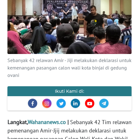
Informasi
INDEKS
BERITA
KONTAK
KAMI
Sebanyak 42 relawan Amir - Jiji melakukan deklarasi untuk
kemenangan pasangan calon wali kota binjai di gedung
INFO
IKLAN
ovani
TENTANG
Ikuti Kami di:
KAMI
PEDOMAN
MEDIA
Langkat,
Wahananews.co
|
Sebanyak 42 Tim relawan
SIBER
pemenangan Amir-Jjij melakukan deklarasi untuk
kemenangan pasangan Calon Wali Kota dan Wakil