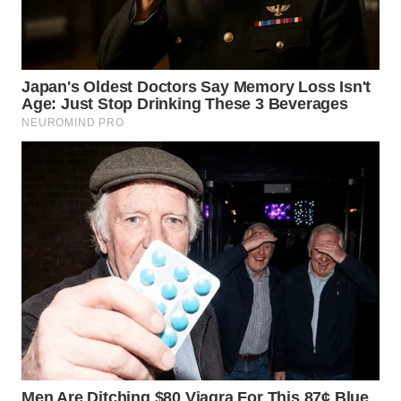
WN
TAPANULI
TENGAH
WN DELI
SERDANG
WN
TEBING
TINGGI
WN
PAKPAK
WN
KARAWANG
WN