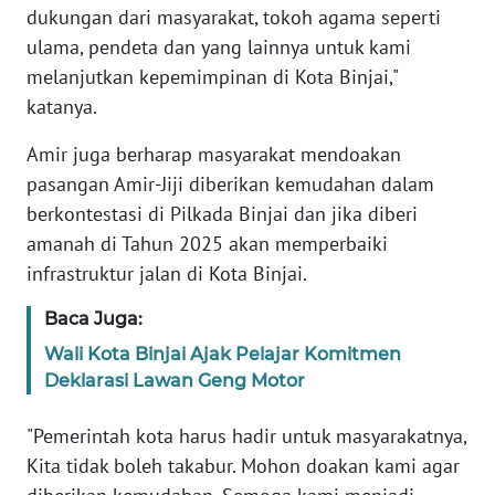
dukungan dari masyarakat, tokoh agama seperti
ulama, pendeta dan yang lainnya untuk kami
WN
melanjutkan kepemimpinan di Kota Binjai,"
SERAMBI
katanya.
WN
Amir juga berharap masyarakat mendoakan
JAMBI
pasangan Amir-Jiji diberikan kemudahan dalam
berkontestasi di Pilkada Binjai dan jika diberi
WN
amanah di Tahun 2025 akan memperbaiki
SULTRA
infrastruktur jalan di Kota Binjai.
WN
Baca Juga:
NTB
Wali Kota Binjai Ajak Pelajar Komitmen
Deklarasi Lawan Geng Motor
WN
SULTENG
"Pemerintah kota harus hadir untuk masyarakatnya,
Kita tidak boleh takabur. Mohon doakan kami agar
WN
SULBAR