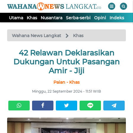
Utama
Khas
Nusantara
Serba-serbi
Opini
Indeks
WAHANA
Tutup
TV
Wahana News Langkat
Khas
42 Relawan Deklarasikan
UTAMA
Dukungan Untuk Pasangan
KHAS
Amir - Jiji
Paian - Khas
NUSANTARA
Minggu, 22 September 2024 - 11:51 WIB
SERBA-
SERBI
OPINI