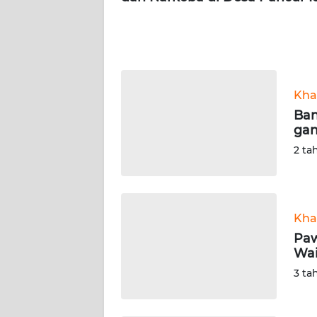
WN
KALTARA
WN
KALSEL
Kha
WN
Ban
KALTIM
ga
2 ta
WN
SULSEL
Kha
WN
GORONTALO
Paw
Wai
WN
3 ta
SULUT