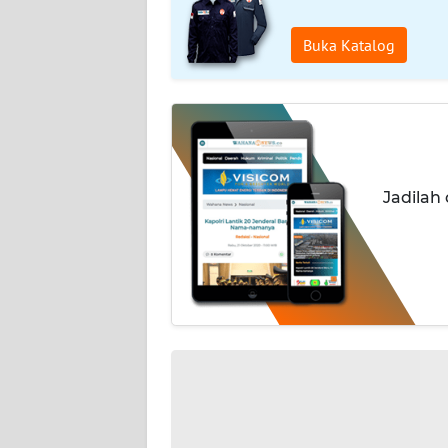
KARIR
Buka Katalog
DISCLAIMER
Wahana
News
Regional
Jadilah
WN
SUMUT
WN
JAKARTA
WN
JABAR