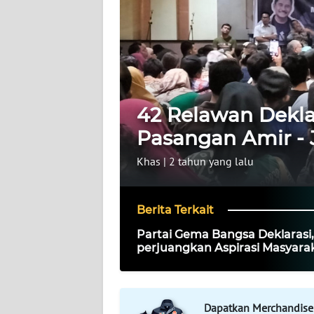
INDEKS
BERITA
KONTAK
KAMI
42 Relawan Dekl
Pasangan Amir - J
INFO
IKLAN
Khas
|
2 tahun yang lalu
TENTANG
KAMI
Berita Terkait
Partai Gema Bangsa Deklarasi,
PEDOMAN
perjuangkan Aspirasi Masyarak
MEDIA
Pemilu 2029
SIBER
REDAKSI
Dapatkan Merchandise