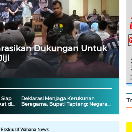
arasikan Dukungan Untuk
iji
 Siap
Deklarasi Menjaga Kerukunan
T
at di
Beragama, Bupati Tapteng: Negara
Hadir Melindungi Rakyat
 Eksklusif Wahana News