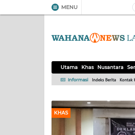
MENU
WAHANA
Tutup
TV
UTAMA
KHAS
Utama
Khas
Nusantara
Ser
NUSANTARA
Informasi
Indeks Berita
Kontak 
SERBA-
SERBI
KHAS
OPINI
Informasi