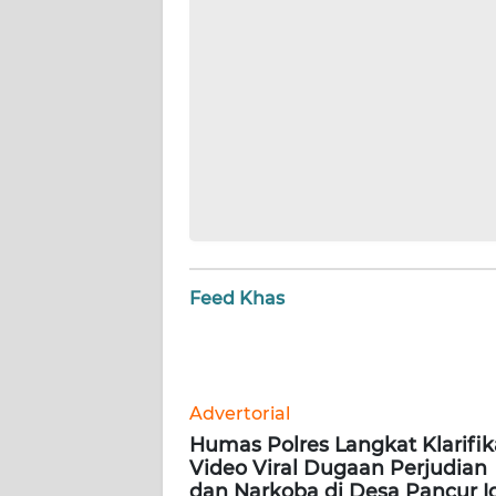
WN
NUSANTARA
WN
JOGJA
WN
JATIM
WN
BALI
Feed Khas
WN
KALBAR
Advertorial
WN
Humas Polres Langkat Klarifik
KALTENG
Video Viral Dugaan Perjudian
dan Narkoba di Desa Pancur I