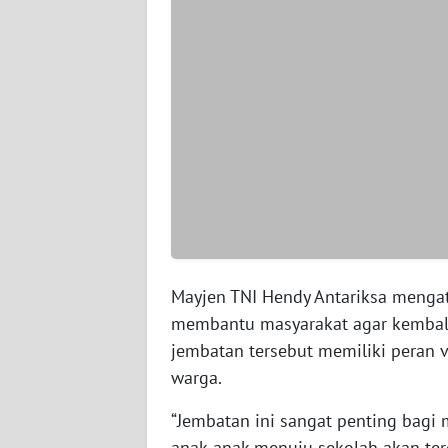
WN
SERAMBI
WN
JAMBI
WN
SULTRA
WN
NTB
Mayjen TNI Hendy Antariksa menga
WN
membantu masyarakat agar kembali 
SULTENG
jembatan tersebut memiliki peran 
warga.
WN
SULBAR
“Jembatan ini sangat penting bagi 
anak-anak menuju sekolah akan ter