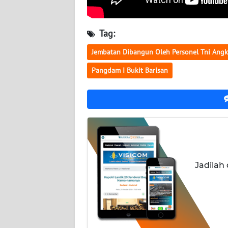
WN
KALTARA
Tag:
WN
Jembatan Dibangun Oleh Personel Tni Angk
KALSEL
Pangdam I Bukit Barisan
WN
KALTIM
WN
SULSEL
WN
Jadilah
GORONTALO
WN
SULUT