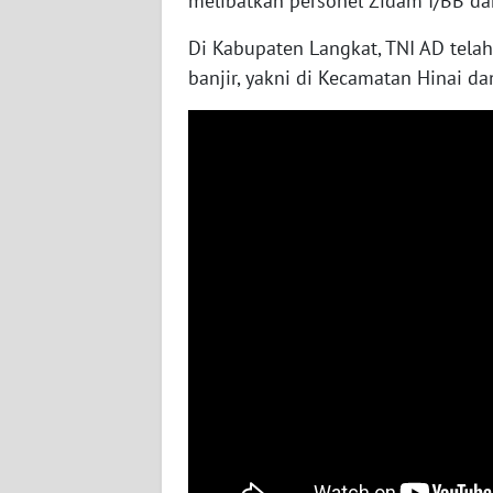
melibatkan personel Zidam I/BB d
WN
NUSANTARA
Di Kabupaten Langkat, TNI AD te
banjir, yakni di Kecamatan Hinai d
WN
JOGJA
WN
JATIM
WN
BALI
WN
KALBAR
WN
KALTENG