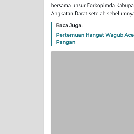
WN
bersama unsur Forkopimda Kabupat
BANTEN
Angkatan Darat setelah sebelumnya
WN
Baca Juga:
NTT
Pertemuan Hangat Wagub Aceh
Pangan
WN
KEPRI
WN
PAPUA
WN
PAPUA
BARAT
WN
RIAU