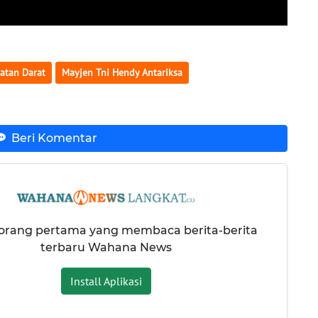
atan Darat
Mayjen Tni Hendy Antariksa
Beri Komentar
 orang pertama yang membaca berita-berita
terbaru Wahana News
Install Aplikasi