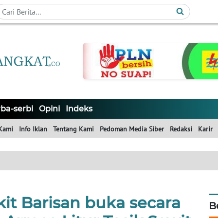
ba-serbi
Opini
Indeks
Kami
Info Iklan
Tentang Kami
Pedoman Media Siber
Redaksi
Karir
it Barisan buka secara
B