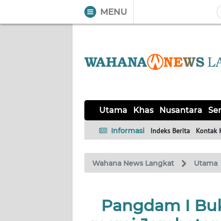
MENU
WAHANA
Tutup
TV
UTAMA
KHAS
Utama
Khas
Nusantara
Ser
NUSANTARA
Informasi
Indeks Berita
Kontak 
SERBA-
Wahana News Langkat
Utama
SERBI
OPINI
Pangdam I Buk
Informasi