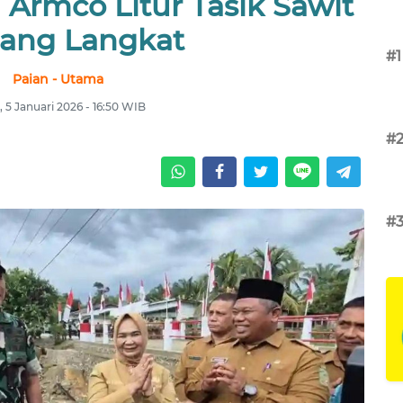
Armco Litur Tasik Sawit
ang Langkat
#1
Paian - Utama
, 5 Januari 2026 - 16:50 WIB
#
#