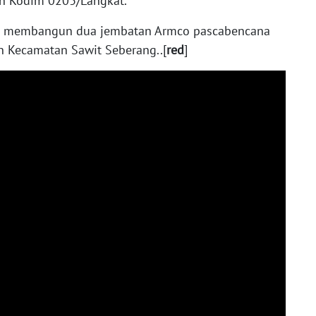
an Kodim 0203/Langkat.
lah membangun dua jembatan Armco pascabencana
an Kecamatan Sawit Seberang..[
red
]