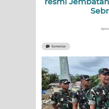
resmi Jembatan 
Sebr
INDEKS
BERITA
KONTAK
Senin
KAMI
Komentar
INFO
IKLAN
TENTANG
KAMI
PEDOMAN
MEDIA
SIBER
REDAKSI