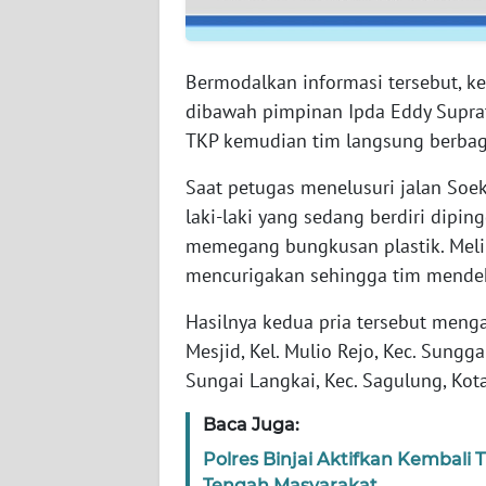
WN
NUSANTARA
Bermodalkan informasi tersebut, k
WN
dibawah pimpinan Ipda Eddy Suprat
JOGJA
TKP kemudian tim langsung berbagi
WN
Saat petugas menelusuri jalan So
JATIM
laki-laki yang sedang berdiri dipin
memegang bungkusan plastik. Melih
WN
mencurigakan sehingga tim mendek
BALI
Hasilnya kedua pria tersebut menga
WN
Mesjid, Kel. Mulio Rejo, Kec. Sungga
KALBAR
Sungai Langkai, Kec. Sagulung, Kot
WN
Baca Juga:
KALTENG
Polres Binjai Aktifkan Kembali
Tengah Masyarakat