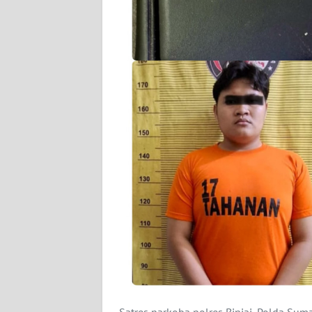
KARIR
DISCLAIMER
Wahana
News
Regional
WN
SUMUT
WN
JAKARTA
WN
JABAR
Satres narkoba polres Binjai, Polda Su