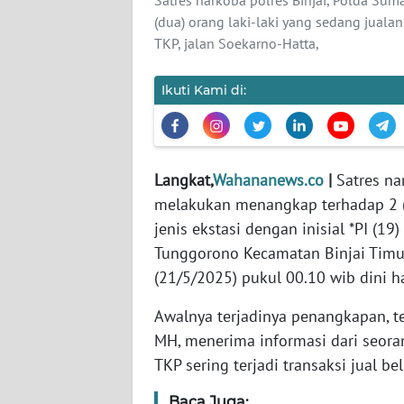
WN
(dua) orang laki-laki yang sedang jualan 
BANTEN
TKP, jalan Soekarno-Hatta,
WN
Ikuti Kami di:
NTT
WN
KEPRI
Langkat,
Wahananews.co
|
Satres na
melakukan menangkap terhadap 2 (d
WN
jenis ekstasi dengan inisial *PI (19
PAPUA
Tunggorono Kecamatan Binjai Timur,
WN
(21/5/2025) pukul 00.10 wib dini ha
PAPUA
BARAT
Awalnya terjadinya penangkapan, te
MH, menerima informasi dari seor
WN
TKP sering terjadi transaksi jual be
RIAU
Baca Juga: