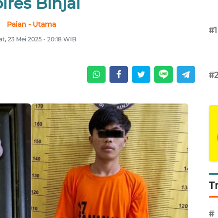
lres Binjai
Paian - Utama
#1
t, 23 Mei 2025 - 20:18 WIB
#
T
#