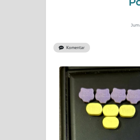
Po
INDEKS
BERITA
Juma
KONTAK
KAMI
Komentar
INFO
IKLAN
TENTANG
KAMI
PEDOMAN
MEDIA
SIBER
REDAKSI