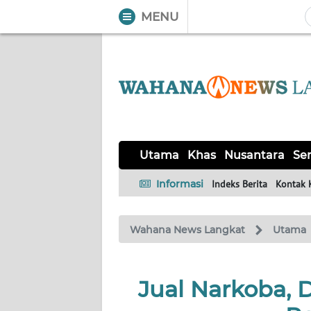
MENU
WAHANA
Tutup
TV
UTAMA
KHAS
Utama
Khas
Nusantara
Ser
NUSANTARA
Informasi
Indeks Berita
Kontak 
SERBA-
Wahana News Langkat
Utama
SERBI
OPINI
Jual Narkoba,
Informasi