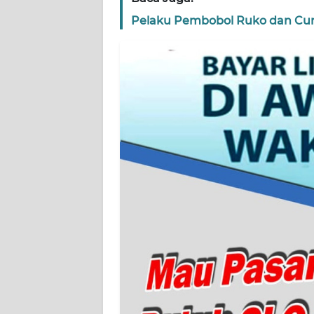
WN
Pelaku Pembobol Ruko dan Cur
SERAMBI
WN
JAMBI
WN
SULTRA
WN
NTB
WN
SULTENG
WN
SULBAR