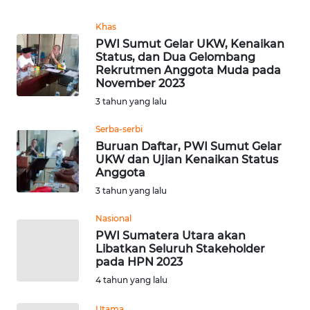
REDAKSI
Khas
PWI Sumut Gelar UKW, Kenaikan
KARIR
Status, dan Dua Gelombang
Rekrutmen Anggota Muda pada
DISCLAIMER
November 2023
3 tahun yang lalu
Wahana
Serba-serbi
News
Regional
Buruan Daftar, PWI Sumut Gelar
UKW dan Ujian Kenaikan Status
Anggota
WN
3 tahun yang lalu
SUMUT
Nasional
WN
PWI Sumatera Utara akan
JAKARTA
Libatkan Seluruh Stakeholder
pada HPN 2023
4 tahun yang lalu
WN
JABAR
Utama