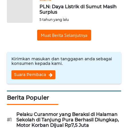
PLN: Daya Listrik di Sumut Masih
WN
Surplus
BANTEN
5 tahun yang lalu
WN
Muat Berita Selanjutnya
NTT
WN
KEPRI
Kirimkan masukan dan tanggapan anda sebagai
konsumen kepada kami.
WN
Suara Pembaca
PAPUA
WN
Berita Populer
PAPUA
BARAT
Pelaku Curanmor yang Beraksi di Halaman
#1
Sekolah di Tanjung Pura Berhasil Diungkap,
WN
Motor Korban Dijual Rp7,5 Juta
RIAU