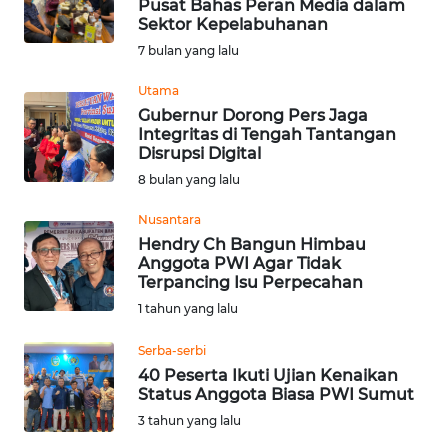
Pusat Bahas Peran Media dalam
Sektor Kepelabuhanan
Informasi
7 bulan yang lalu
INDEKS
BERITA
Utama
Gubernur Dorong Pers Jaga
Integritas di Tengah Tantangan
KONTAK
Disrupsi Digital
KAMI
8 bulan yang lalu
INFO
Nusantara
IKLAN
Hendry Ch Bangun Himbau
Anggota PWI Agar Tidak
Terpancing Isu Perpecahan
TENTANG
1 tahun yang lalu
KAMI
Serba-serbi
PEDOMAN
40 Peserta Ikuti Ujian Kenaikan
MEDIA
Status Anggota Biasa PWI Sumut
SIBER
3 tahun yang lalu