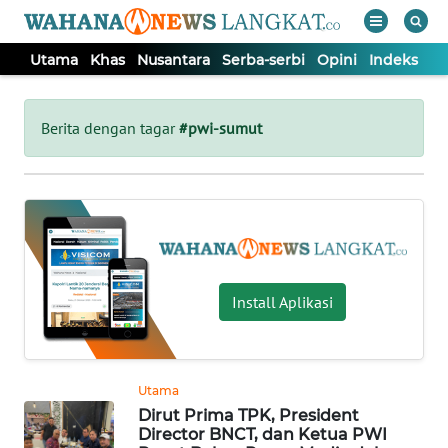
Utama
Khas
Nusantara
Serba-serbi
Opini
Indeks
WAHANA
Tutup
TV
Berita dengan tagar
#pwi-sumut
UTAMA
KHAS
NUSANTARA
Install Aplikasi
SERBA-
SERBI
Utama
Dirut Prima TPK, President
OPINI
Director BNCT, dan Ketua PWI