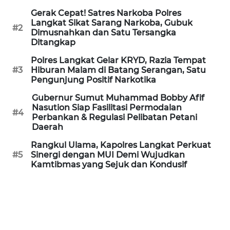
Gerak Cepat! Satres Narkoba Polres
Langkat Sikat Sarang Narkoba, Gubuk
WN
#2
Dimusnahkan dan Satu Tersangka
SERAMBI
Ditangkap
Polres Langkat Gelar KRYD, Razia Tempat
WN
#3
Hiburan Malam di Batang Serangan, Satu
JAMBI
Pengunjung Positif Narkotika
Gubernur Sumut Muhammad Bobby Afif
WN
Nasution Siap Fasilitasi Permodalan
#4
SULTRA
Perbankan & Regulasi Pelibatan Petani
Daerah
WN
Rangkul Ulama, Kapolres Langkat Perkuat
NTB
#5
Sinergi dengan MUI Demi Wujudkan
Kamtibmas yang Sejuk dan Kondusif
WN
SULTENG
WN
SULBAR