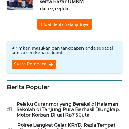
serta Bazar UMKM
Informasi
1 bulan yang lalu
INDEKS
Muat Berita Selanjutnya
BERITA
KONTAK
KAMI
Kirimkan masukan dan tanggapan anda sebagai
konsumen kepada kami.
INFO
Suara Pembaca
IKLAN
TENTANG
Berita Populer
KAMI
Pelaku Curanmor yang Beraksi di Halaman
PEDOMAN
#1
Sekolah di Tanjung Pura Berhasil Diungkap,
MEDIA
Motor Korban Dijual Rp7,5 Juta
SIBER
Polres Langkat Gelar KRYD, Razia Tempat