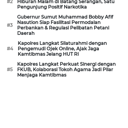
#2
Hiburan Malam di Batang Serangan, Satu
REDAKSI
Pengunjung Positif Narkotika
Gubernur Sumut Muhammad Bobby Afif
KARIR
Nasution Siap Fasilitasi Permodalan
#3
Perbankan & Regulasi Pelibatan Petani
Daerah
DISCLAIMER
Kapolres Langkat Silaturahmi dengan
Wahana
#4
Pengemudi Ojek Online, Ajak Jaga
News
Kamtibmas Jelang HUT RI
Regional
Kapolres Langkat Perkuat Sinergi dengan
#5
FKUB, Kolaborasi Tokoh Agama Jadi Pilar
WN
Menjaga Kamtibmas
SUMUT
WN
JAKARTA
WN
JABAR