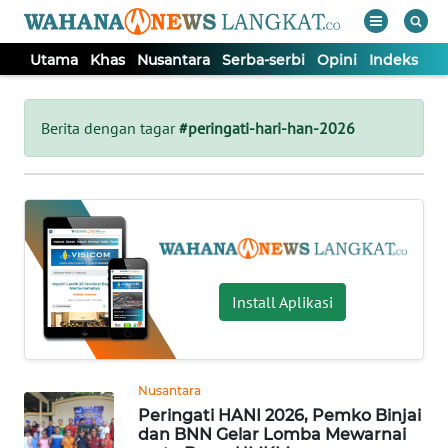
Utama
Khas
Nusantara
Serba-serbi
Opini
Indeks
WAHANA
Tutup
TV
Berita dengan tagar
#peringati-hari-han-2026
UTAMA
KHAS
NUSANTARA
Install Aplikasi
SERBA-
SERBI
Nusantara
Peringati HANI 2026, Pemko Binjai
OPINI
dan BNN Gelar Lomba Mewarnai