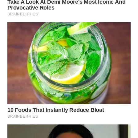
BEKASI
WN
BOGOR
WN
DEPOK
WN
TAPANULI
UTARA
WN
SAMOSIR
WN
PADANG
LAWAS