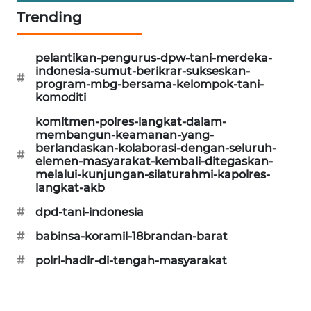
Trending
CILEUNGSI
NEWS
pelantikan-pengurus-dpw-tani-merdeka-
BERKAT
indonesia-sumut-berikrar-sukseskan-
#
program-mbg-bersama-kelompok-tani-
NEWS
komoditi
BERAMPU
komitmen-polres-langkat-dalam-
membangun-keamanan-yang-
NEWS
berlandaskan-kolaborasi-dengan-seluruh-
#
elemen-masyarakat-kembali-ditegaskan-
ANUGERAH
melalui-kunjungan-silaturahmi-kapolres-
NEWS
langkat-akb
#
dpd-tani-indonesia
AKHLAK
#
babinsa-koramil-18brandan-barat
ID
#
polri-hadir-di-tengah-masyarakat
PERAPKI
NEWS