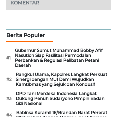
KOMENTAR
SIBARAGAS
NEWS
METRO
Berita Populer
SIANTAR
NEWS
Gubernur Sumut Muhammad Bobby Afif
Nasution Siap Fasilitasi Permodalan
METRO
#1
Perbankan & Regulasi Pelibatan Petani
MEDAN
Daerah
NEWS
Rangkul Ulama, Kapolres Langkat Perkuat
#2
Sinergi dengan MUI Demi Wujudkan
METRO
Kamtibmas yang Sejuk dan Kondusif
JAKARTA
NEWS
DPD Tani Merdeka Indonesia Langkat
#3
Dukung Penuh Sudaryono Pimpin Badan
Gizi Nasional
KRT
NEWS
Babinsa Koramil 18/Brandan Barat Pererat
#4