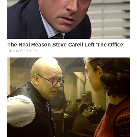
WN
INDRAMAYU
WN
KUNINGAN
WN
MAJALENGKA
WN
SUBANG
WN
SUKABUMI
WN
PURWAKARTA