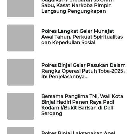
ID
Sabu, Kasat Narkoba Pimpin
Langsung Pengungkapan
MAWAKA
ID
Polres Langkat Gelar Munajat
Awal Tahun, Perkuat Spiritualitas
MARTABAT
dan Kepedulian Sosial
NET
PLN
Polres Binjai Gelar Pasukan Dalam
WATCH
Rangka Operasi Patuh Toba-2025 ,
Ini Penjelasannya..
MKLI
Bersama Panglima TNI, Wali Kota
LPKKI
Binjai Hadiri Panen Raya Padi
Kodam I/Bukit Barisan di Deli
Serdang
LKKI
KOPEKLIN
Polres Binjai Laksanakan Apel