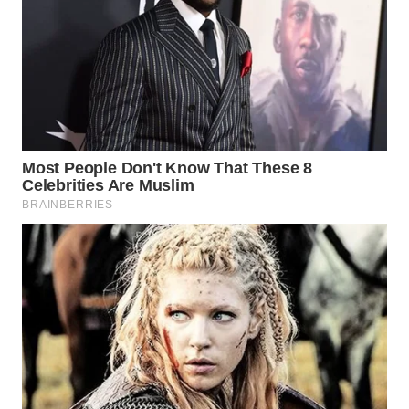
Wahana
Media
Group
WAHANA
NEWS
WAHANA
TANI
WAHANA
ADVOKAT
WAHANA
INFRASTRUKTUR
WAHANA
KONSUMEN