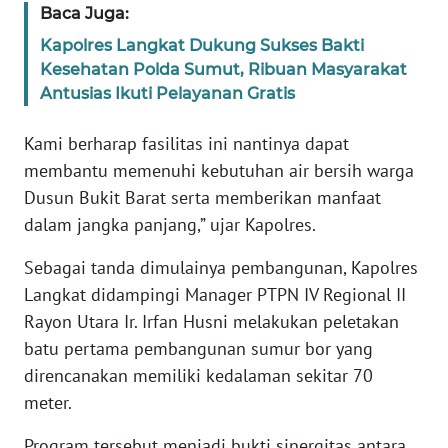
Baca Juga:
Kapolres Langkat Dukung Sukses Bakti
WN
Kesehatan Polda Sumut, Ribuan Masyarakat
BABEL
Antusias Ikuti Pelayanan Gratis
WN
Kami berharap fasilitas ini nantinya dapat
SUMBAR
membantu memenuhi kebutuhan air bersih warga
Dusun Bukit Barat serta memberikan manfaat
WN
SUMSEL
dalam jangka panjang,” ujar Kapolres.
Sebagai tanda dimulainya pembangunan, Kapolres
WN
BENGKULU
Langkat didampingi Manager PTPN IV Regional II
Rayon Utara Ir. Irfan Husni melakukan peletakan
WN
batu pertama pembangunan sumur bor yang
LAMPUNG
direncanakan memiliki kedalaman sekitar 70
meter.
WN
JATENG
Program tersebut menjadi bukti sinergitas antara