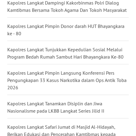
Kapolres Langkat Dampingi Kakorbinmas Polri Dialog
Kamtibmas Bersama Tokoh Agama Dan Tokoh Masyarakat
WN
MALUKU
Kapolres Langkat Pimpin Donor darah HUT Bhayangkara
ke - 80
WN
MALUT
Kapolres Langkat Tunjukkan Kepedulian Sosial Melalui
WN
Program Bedah Rumah Sambut Hari Bhayangkara Ke-80
DAIRI
Kapolres Langkat Pimpin Langsung Konferensi Pers
WN
Pengungkapan 33 Kasus Narkotika dalam Ops Antik Toba
DANAU
2026
TOBA
Kapolres Langkat Tanamkan Disiplin dan Jiwa
WN
Nasionalisme pada LKBB Langkat Series Jilid II
NIAS
Kapolres Langkat Safari Jumat di Masjid Al-Hidayah,
WN
Berikan Edukasi dan Pencerahan Kamtibmas kepada