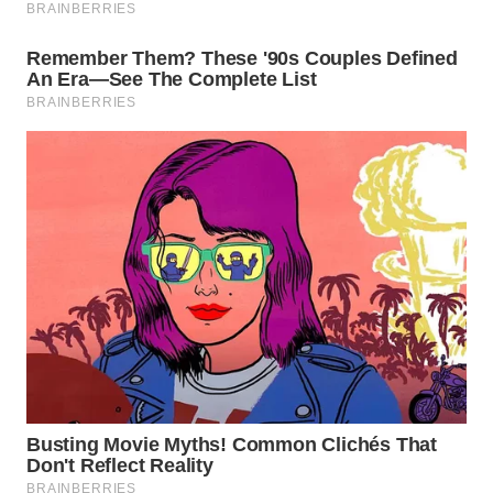
WAHANA
SPORT
WAHANA
UMKM
WAHANA
SELEB
WAHANA
PERSONA
WAHANA
OTOMOTIF
WAHANA
HEALTH