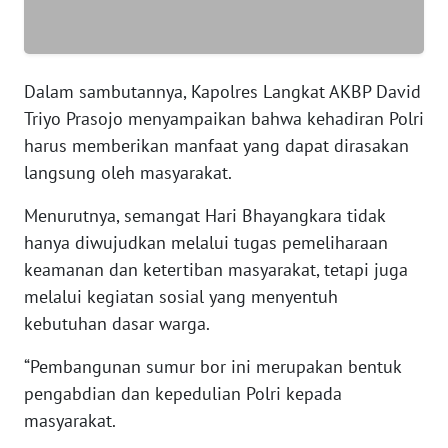
WN
SERAMBI
Dalam sambutannya, Kapolres Langkat AKBP David
Triyo Prasojo menyampaikan bahwa kehadiran Polri
WN
harus memberikan manfaat yang dapat dirasakan
JAMBI
langsung oleh masyarakat.
WN
Menurutnya, semangat Hari Bhayangkara tidak
SULTRA
hanya diwujudkan melalui tugas pemeliharaan
keamanan dan ketertiban masyarakat, tetapi juga
WN
melalui kegiatan sosial yang menyentuh
NTB
kebutuhan dasar warga.
WN
“Pembangunan sumur bor ini merupakan bentuk
SULTENG
pengabdian dan kepedulian Polri kepada
masyarakat.
WN
SULBAR