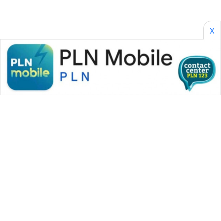
X
WAHANA MEDIA GROUP
|
|
|
WAHANA NEWS co
WAHANA TANI
WAHANA ADVOKAT