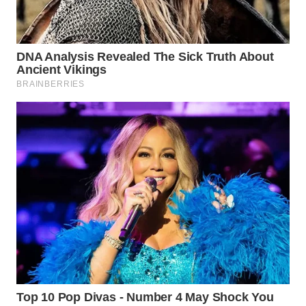
WAHANA
LISTRIK
WAHANA
TRAVEL
WAHANA
TV
WAHANANEWS
ID
WAHANANEWS
CO ID
WAHANANEWS
NET