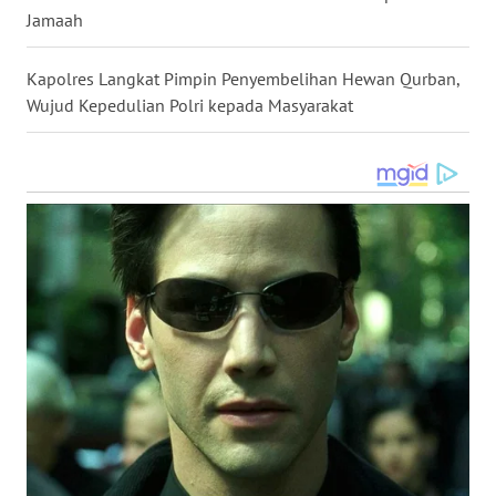
LANGKAT
Jamaah
WN
Kapolres Langkat Pimpin Penyembelihan Hewan Qurban,
TAPANULI
Wujud Kepedulian Polri kepada Masyarakat
SELATAN
WN
TANJUNG
LESUNG
WN
KARO
WN
SIMALUNGUN
WN
LABUHANBATU