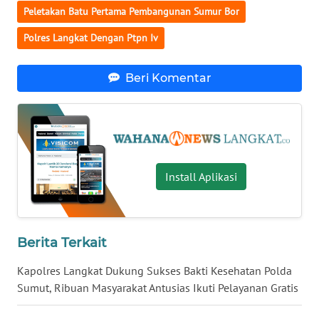
Peletakan Batu Pertama Pembangunan Sumur Bor
WN
Polres Langkat Dengan Ptpn Iv
KALTARA
Beri Komentar
WN
KALSEL
WN
KALTIM
Install Aplikasi
WN
SULSEL
WN
Berita Terkait
GORONTALO
Kapolres Langkat Dukung Sukses Bakti Kesehatan Polda
Sumut, Ribuan Masyarakat Antusias Ikuti Pelayanan Gratis
WN
SULUT