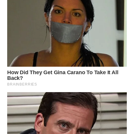
WN
SUMEDANG
WN
CIANJUR
WN
KEPULAUAN
SERIBU
WN
TANGERANG
WN
BINJAI
WN
CIREBON