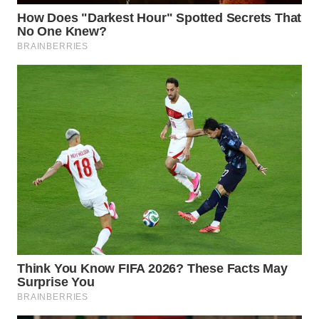
WN
PRIANGAN
TIMUR
WN
SEMARANG
WN
SOLO
WN
BOROBUDUR
WN
MADURA
WN
SURABAYA