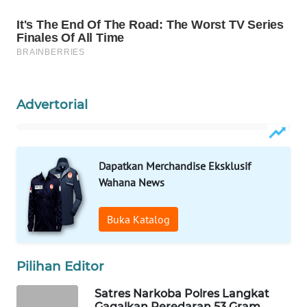
WAHANA
DESA
WISATA
LAPAK
Advertorial
WAHANA
Wahana
Network
Dapatkan Merchandise Eksklusif
Wahana News
KONSUMEN
LISTRIK
Buka Katalog
MASYARAKAT
KELISTRIKAN
Pilihan Editor
WALINKI
Satres Narkoba Polres Langkat
Gagalkan Peredaran 53 Gram