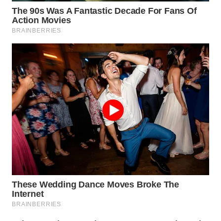
WN
TAPANULI
TENGAH
WN DELI
SERDANG
WN
TEBING
TINGGI
WN
PAKPAK
WN
KARAWANG
WN