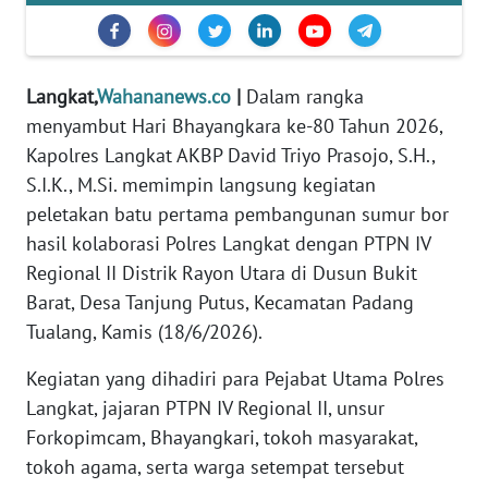
REDAKSI
KARIR
Langkat,
Wahananews.co
|
Dalam rangka
menyambut Hari Bhayangkara ke-80 Tahun 2026,
DISCLAIMER
Kapolres Langkat AKBP David Triyo Prasojo, S.H.,
S.I.K., M.Si. memimpin langsung kegiatan
Wahana
News
peletakan batu pertama pembangunan sumur bor
Regional
hasil kolaborasi Polres Langkat dengan PTPN IV
Regional II Distrik Rayon Utara di Dusun Bukit
WN
Barat, Desa Tanjung Putus, Kecamatan Padang
SUMUT
Tualang, Kamis (18/6/2026).
WN
Kegiatan yang dihadiri para Pejabat Utama Polres
JAKARTA
Langkat, jajaran PTPN IV Regional II, unsur
Forkopimcam, Bhayangkari, tokoh masyarakat,
WN
tokoh agama, serta warga setempat tersebut
JABAR