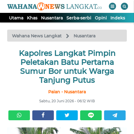
Utama
Khas
Nusantara
Serba-serbi
Opini
Indeks
WAHANA
Tutup
TV
Wahana News Langkat
Nusantara
Kapolres Langkat Pimpin
UTAMA
Peletakan Batu Pertama
KHAS
Sumur Bor untuk Warga
Tanjung Putus
NUSANTARA
Paian - Nusantara
Sabtu, 20 Juni 2026 - 06:12 WIB
SERBA-
SERBI
OPINI