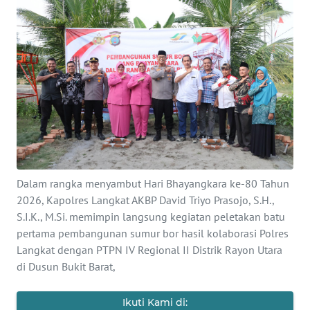
Informasi
INDEKS
BERITA
KONTAK
KAMI
INFO
IKLAN
Dalam rangka menyambut Hari Bhayangkara ke-80 Tahun
2026, Kapolres Langkat AKBP David Triyo Prasojo, S.H.,
TENTANG
S.I.K., M.Si. memimpin langsung kegiatan peletakan batu
KAMI
pertama pembangunan sumur bor hasil kolaborasi Polres
Langkat dengan PTPN IV Regional II Distrik Rayon Utara
PEDOMAN
di Dusun Bukit Barat,
MEDIA
SIBER
Ikuti Kami di: