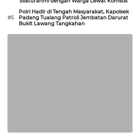
Silaturahmi dengan Warga Lewat Komsos
KARING
Polri Hadir di Tengah Masyarakat, Kapolsek
NEWS
#5
Padang Tualang Patroli Jembatan Darurat
Bukit Lawang Tangkahan
JURNAL
MARITIM
HUMBANG
NEWS
GARONGGANG
NEWS
FISUELRI
ID
ENERGI
NEWS