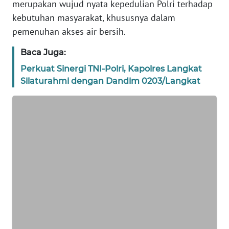
merupakan wujud nyata kepedulian Polri terhadap
kebutuhan masyarakat, khususnya dalam
WN
BANTEN
pemenuhan akses air bersih.
Baca Juga:
WN
NTT
Perkuat Sinergi TNI-Polri, Kapolres Langkat
Silaturahmi dengan Dandim 0203/Langkat
WN
KEPRI
WN
PAPUA
WN
PAPUA
BARAT
WN
RIAU