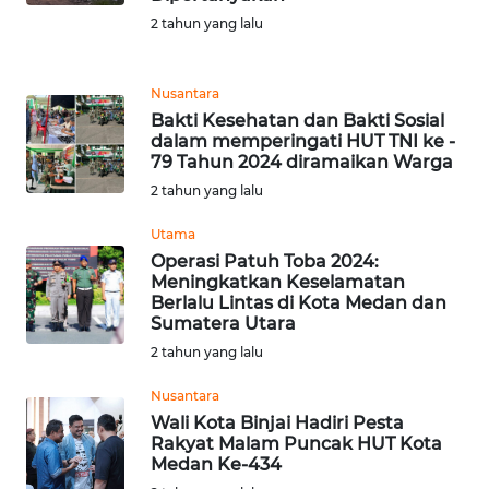
2 tahun yang lalu
WN
MALUKU
Nusantara
WN
Bakti Kesehatan dan Bakti Sosial
dalam memperingati HUT TNI ke -
MALUT
79 Tahun 2024 diramaikan Warga
2 tahun yang lalu
WN
DAIRI
Utama
Operasi Patuh Toba 2024:
WN
Meningkatkan Keselamatan
Berlalu Lintas di Kota Medan dan
DANAU
Sumatera Utara
TOBA
2 tahun yang lalu
WN
Nusantara
NIAS
Wali Kota Binjai Hadiri Pesta
Rakyat Malam Puncak HUT Kota
Medan Ke-434
WN