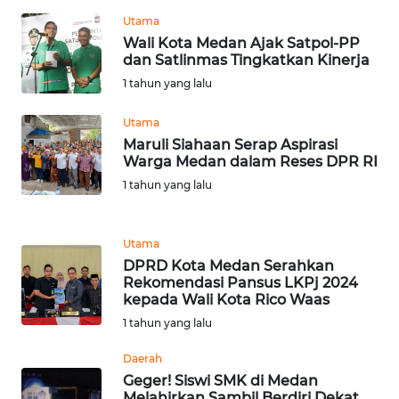
Utama
WN
Wali Kota Medan Ajak Satpol-PP
dan Satlinmas Tingkatkan Kinerja
BABEL
1 tahun yang lalu
WN
Utama
SUMBAR
Maruli Siahaan Serap Aspirasi
Warga Medan dalam Reses DPR RI
WN
1 tahun yang lalu
SUMSEL
WN
Utama
BENGKULU
DPRD Kota Medan Serahkan
Rekomendasi Pansus LKPj 2024
kepada Wali Kota Rico Waas
WN
1 tahun yang lalu
LAMPUNG
Daerah
WN
Geger! Siswi SMK di Medan
JATENG
Melahirkan Sambil Berdiri Dekat