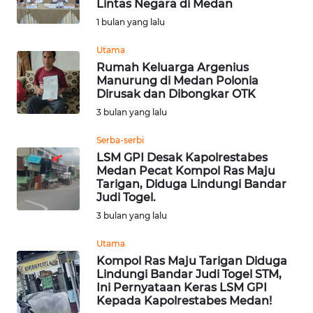
Lintas Negara di Medan
Informasi
1 bulan yang lalu
INDEKS
Utama
BERITA
Rumah Keluarga Argenius
Manurung di Medan Polonia
Dirusak dan Dibongkar OTK
KONTAK
3 bulan yang lalu
KAMI
Serba-serbi
INFO
LSM GPI Desak Kapolrestabes
IKLAN
Medan Pecat Kompol Ras Maju
Tarigan, Diduga Lindungi Bandar
Judi Togel.
TENTANG
3 bulan yang lalu
KAMI
Utama
PEDOMAN
Kompol Ras Maju Tarigan Diduga
MEDIA
Lindungi Bandar Judi Togel STM,
SIBER
Ini Pernyataan Keras LSM GPI
Kepada Kapolrestabes Medan!