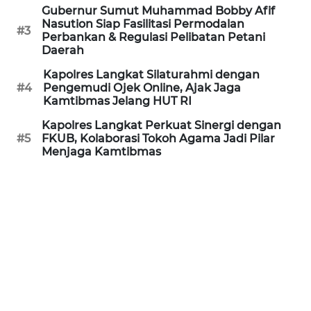
Gubernur Sumut Muhammad Bobby Afif
WN
Nasution Siap Fasilitasi Permodalan
#3
PRIANGAN
Perbankan & Regulasi Pelibatan Petani
Daerah
TIMUR
Kapolres Langkat Silaturahmi dengan
#4
Pengemudi Ojek Online, Ajak Jaga
WN
Kamtibmas Jelang HUT RI
SEMARANG
Kapolres Langkat Perkuat Sinergi dengan
#5
FKUB, Kolaborasi Tokoh Agama Jadi Pilar
WN
Menjaga Kamtibmas
SOLO
WN
BOROBUDUR
WN
MADURA
WN
SURABAYA