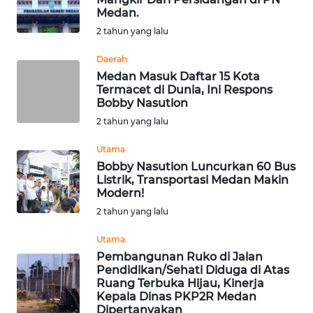
Medan.
WN
2 tahun yang lalu
KALTARA
Daerah
Medan Masuk Daftar 15 Kota
WN
Termacet di Dunia, Ini Respons
KALSEL
Bobby Nasution
2 tahun yang lalu
WN
KALTIM
Utama
Bobby Nasution Luncurkan 60 Bus
Listrik, Transportasi Medan Makin
WN
Modern!
SULSEL
2 tahun yang lalu
WN
Utama
GORONTALO
Pembangunan Ruko di Jalan
Pendidikan/Sehati Diduga di Atas
Ruang Terbuka Hijau, Kinerja
WN
Kepala Dinas PKP2R Medan
SULUT
Dipertanyakan