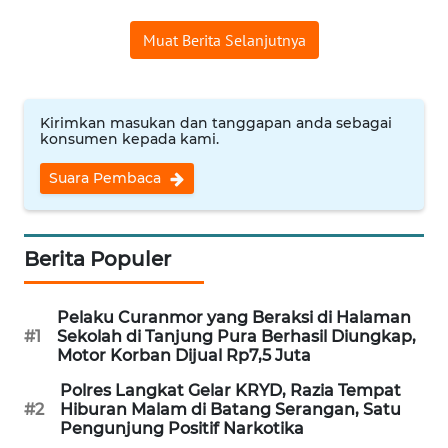
WN
Muat Berita Selanjutnya
INDRAMAYU
WN
Kirimkan masukan dan tanggapan anda sebagai
KUNINGAN
konsumen kepada kami.
Suara Pembaca
WN
MAJALENGKA
Berita Populer
WN
SUBANG
Pelaku Curanmor yang Beraksi di Halaman
WN
#1
Sekolah di Tanjung Pura Berhasil Diungkap,
SUKABUMI
Motor Korban Dijual Rp7,5 Juta
Polres Langkat Gelar KRYD, Razia Tempat
WN
#2
Hiburan Malam di Batang Serangan, Satu
PURWAKARTA
Pengunjung Positif Narkotika