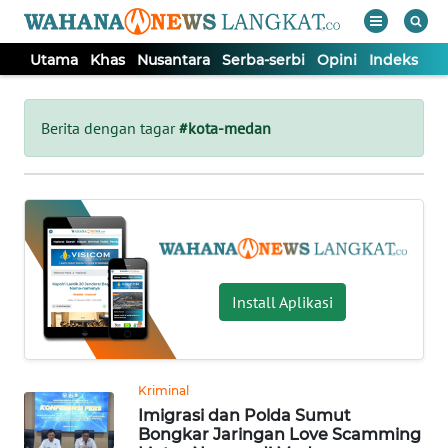
Utama
Khas
Nusantara
Serba-serbi
Opini
Indeks
WAHANA
Tutup
TV
Berita dengan tagar
#kota-medan
UTAMA
KHAS
NUSANTARA
Install Aplikasi
SERBA-
SERBI
Kriminal
Imigrasi dan Polda Sumut
OPINI
Bongkar Jaringan Love Scamming