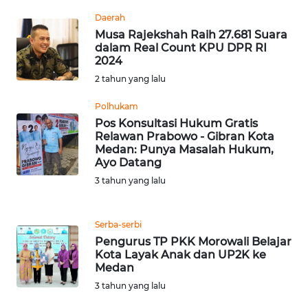
WN
Daerah
TAPANULI
Musa Rajekshah Raih 27.681 Suara
TENGAH
dalam Real Count KPU DPR RI
2024
WN DELI
2 tahun yang lalu
SERDANG
Polhukam
Pos Konsultasi Hukum Gratis
WN
Relawan Prabowo - Gibran Kota
TEBING
Medan: Punya Masalah Hukum,
TINGGI
Ayo Datang
3 tahun yang lalu
WN
PAKPAK
Serba-serbi
Pengurus TP PKK Morowali Belajar
WN
Kota Layak Anak dan UP2K ke
KARAWANG
Medan
3 tahun yang lalu
WN