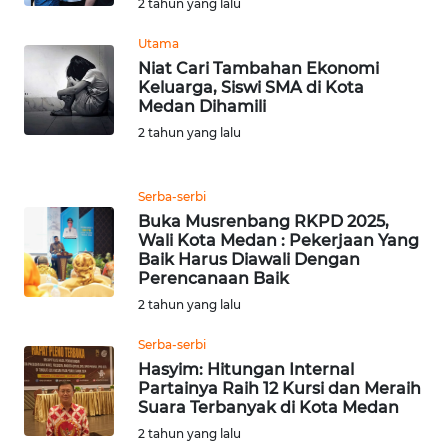
LANGKAT
2 tahun yang lalu
Utama
WN
Niat Cari Tambahan Ekonomi
TAPANULI
Keluarga, Siswi SMA di Kota
SELATAN
Medan Dihamili
2 tahun yang lalu
WN
TANJUNG
LESUNG
Serba-serbi
Buka Musrenbang RKPD 2025,
Wali Kota Medan : Pekerjaan Yang
WN
Baik Harus Diawali Dengan
KARO
Perencanaan Baik
2 tahun yang lalu
WN
SIMALUNGUN
Serba-serbi
Hasyim: Hitungan Internal
Partainya Raih 12 Kursi dan Meraih
WN
Suara Terbanyak di Kota Medan
LABUHANBATU
2 tahun yang lalu