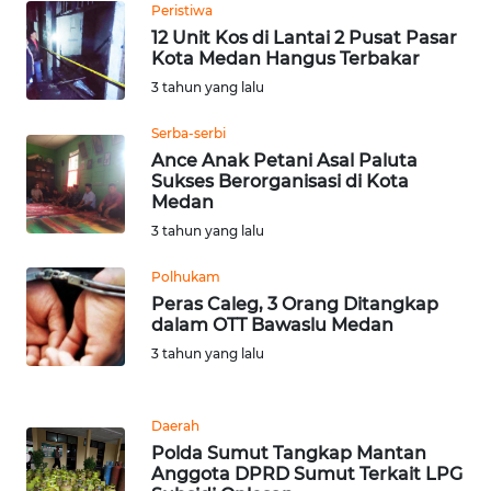
BEKASI
Peristiwa
12 Unit Kos di Lantai 2 Pusat Pasar
Kota Medan Hangus Terbakar
WN
BOGOR
3 tahun yang lalu
Serba-serbi
WN
Ance Anak Petani Asal Paluta
DEPOK
Sukses Berorganisasi di Kota
Medan
WN
3 tahun yang lalu
TAPANULI
UTARA
Polhukam
Peras Caleg, 3 Orang Ditangkap
dalam OTT Bawaslu Medan
WN
SAMOSIR
3 tahun yang lalu
WN
Daerah
PADANG
Polda Sumut Tangkap Mantan
LAWAS
Anggota DPRD Sumut Terkait LPG