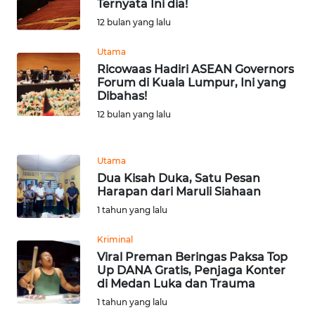
Ternyata Ini dia!
12 bulan yang lalu
WN
SERAMBI
Utama
Ricowaas Hadiri ASEAN Governors
Forum di Kuala Lumpur, Ini yang
WN
Dibahas!
JAMBI
12 bulan yang lalu
WN
SULTRA
Utama
Dua Kisah Duka, Satu Pesan
Harapan dari Maruli Siahaan
WN
NTB
1 tahun yang lalu
Kriminal
WN
Viral Preman Beringas Paksa Top
SULTENG
Up DANA Gratis, Penjaga Konter
di Medan Luka dan Trauma
WN
1 tahun yang lalu
SULBAR