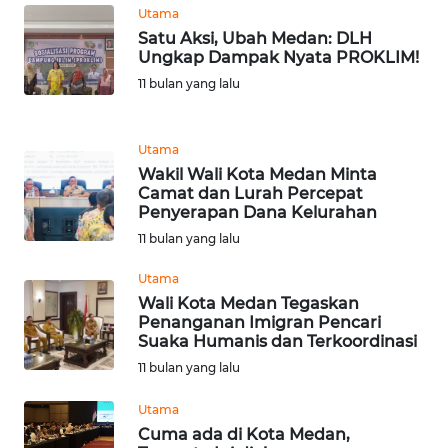
Utama
WN
Satu Aksi, Ubah Medan: DLH
BANTEN
Ungkap Dampak Nyata PROKLIM!
11 bulan yang lalu
WN
NTT
Utama
Wakil Wali Kota Medan Minta
WN
Camat dan Lurah Percepat
KEPRI
Penyerapan Dana Kelurahan
11 bulan yang lalu
WN
PAPUA
Utama
Wali Kota Medan Tegaskan
Penanganan Imigran Pencari
WN
Suaka Humanis dan Terkoordinasi
PAPUA
11 bulan yang lalu
BARAT
Utama
WN
Cuma ada di Kota Medan,
RIAU