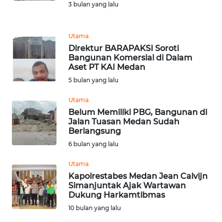
3 bulan yang lalu
REDAKSI
KARIR
Utama
Direktur BARAPAKSI Soroti
Bangunan Komersial di Dalam
DISCLAIMER
Aset PT KAI Medan
5 bulan yang lalu
Wahana
News
Utama
Regional
Belum Memiliki PBG, Bangunan di
Jalan Tuasan Medan Sudah
WN
Berlangsung
SUMUT
6 bulan yang lalu
Utama
WN
Kapolrestabes Medan Jean Calvijn
JAKARTA
Simanjuntak Ajak Wartawan
Dukung Harkamtibmas
WN
10 bulan yang lalu
JABAR