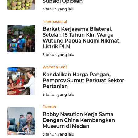
Subsidi Oplosan
WN
3 tahun yang lalu
SUMEDANG
Internasional
WN
Berkat Kerjasama Bilateral,
Setelah 15 Tahun Kini Warga
CIANJUR
Wutung Papua Nugini Nikmati
Listrik PLN
WN
3 tahun yang lalu
KEPULAUAN
SERIBU
Wahana Tani
Kendalikan Harga Pangan,
Pemprov Sumut Perkuat Sektor
WN
Pertanian
TANGERANG
3 tahun yang lalu
WN
Daerah
BINJAI
Bobby Nasution Kerja Sama
Dengan China Kembangkan
Museum di Medan
WN
CIREBON
3 tahun yang lalu