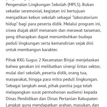
Pengenalan Lingkungan Sekolah (MPLS). Bukan
sekadar seremonial, kegiatan ini bertujuan
WN
BABEL
menjadikan kebun sekolah sebagai "laboratorium
hidup" bagi para peserta didik. Melalui program ini,
WN
siswa diajak aktif menanam dan merawat tanaman,
SUMBAR
yang diharapkan dapat menumbuhkan budaya
peduli lingkungan serta kemandirian sejak dini
WN
untuk membangun karakter.
SUMSEL
​Pihak KKG Gugus 2 Kecamatan Binjai menjelaskan
WN
bahwa gerakan ini melibatkan sinergi lintas sektor,
BENGKULU
mulai dari sekolah, peserta didik, orang tua,
masyarakat, hingga para mitra peduli lingkungan.
WN
Sebagai langkah awal, pihak panitia juga telah
LAMPUNG
melayangkan surat permohonan audiensi kepada
Dinas Pendidikan dan Dinas Pertanian Kabupaten
WN
Langkat guna mendapatkan arahan, masukan, dan
JATENG