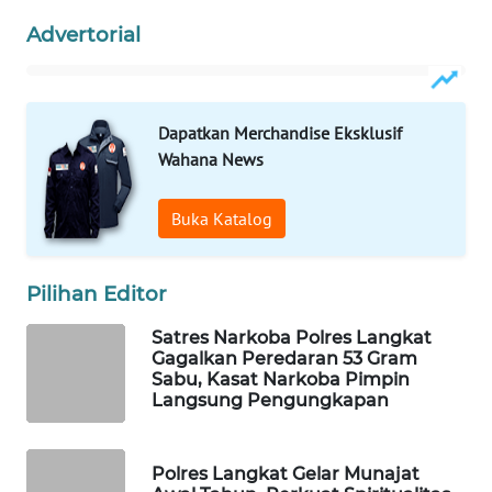
Advertorial
WAHANA
DESA
WISATA
Dapatkan Merchandise Eksklusif
LAPAK
Wahana News
WAHANA
Buka Katalog
Wahana
Network
Pilihan Editor
KONSUMEN
LISTRIK
Satres Narkoba Polres Langkat
Gagalkan Peredaran 53 Gram
Sabu, Kasat Narkoba Pimpin
MASYARAKAT
Langsung Pengungkapan
KELISTRIKAN
WALINKI
Polres Langkat Gelar Munajat