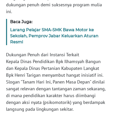
dukungan penuh demi suksesnya program mulia
ini.
WN
NUSANTARA
Baca Juga:
Larang Pelajar SMA-SMK Bawa Motor ke
WN
JOGJA
Sekolah, Pemprov Jabar Keluarkan Aturan
Resmi
WN
JATIM
​Dukungan Penuh dari Instansi Terkait
​Kepala Dinas Pendidikan Bpk Ilhamsyah Bangun
WN
dan Kepala Dinas Pertanian Kabupaten Langkat
BALI
Bpk Henri Tarigan menyambut hangat inisiatif ini.
Slogan "Tanam Hari Ini, Panen Masa Depan" dinilai
WN
sangat relevan dengan tantangan zaman sekarang,
KALBAR
di mana pendidikan karakter harus diimbangi
dengan aksi nyata (psikomotorik) yang berdampak
WN
langsung pada lingkungan sekitar.
KALTENG