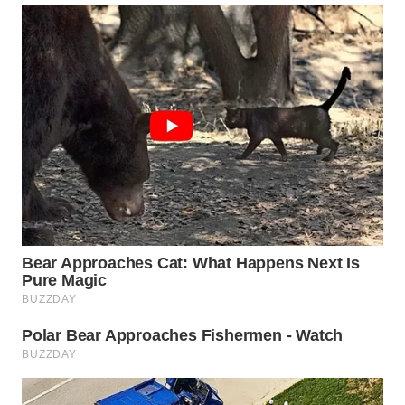
WN
INDRAMAYU
WN
KUNINGAN
WN
MAJALENGKA
WN
SUBANG
WN
SUKABUMI
WN
PURWAKARTA