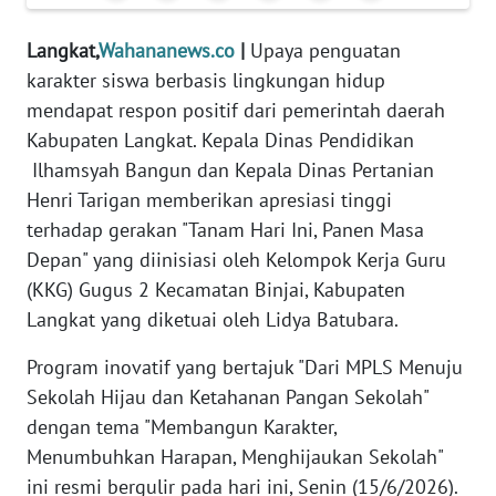
REDAKSI
​Langkat,
Wahananews.co
|
Upaya penguatan
KARIR
karakter siswa berbasis lingkungan hidup
mendapat respon positif dari pemerintah daerah
DISCLAIMER
Kabupaten Langkat. Kepala Dinas Pendidikan
Ilhamsyah Bangun dan Kepala Dinas Pertanian
Wahana
Henri Tarigan memberikan apresiasi tinggi
News
terhadap gerakan "Tanam Hari Ini, Panen Masa
Regional
Depan" yang diinisiasi oleh Kelompok Kerja Guru
(KKG) Gugus 2 Kecamatan Binjai, Kabupaten
WN
SUMUT
Langkat yang diketuai oleh Lidya Batubara.
​Program inovatif yang bertajuk "Dari MPLS Menuju
WN
Sekolah Hijau dan Ketahanan Pangan Sekolah"
JAKARTA
dengan tema "Membangun Karakter,
WN
Menumbuhkan Harapan, Menghijaukan Sekolah"
JABAR
ini resmi bergulir pada hari ini, Senin (15/6/2026).