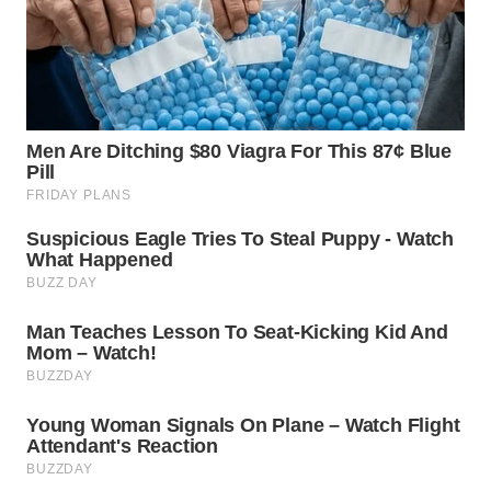
WN
SUMEDANG
WN
CIANJUR
WN
KEPULAUAN
SERIBU
WN
TANGERANG
WN
BINJAI
WN
CIREBON