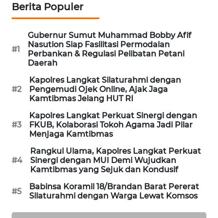
Berita Populer
SIBARAGAS
NEWS
Gubernur Sumut Muhammad Bobby Afif
Nasution Siap Fasilitasi Permodalan
#1
Perbankan & Regulasi Pelibatan Petani
METRO
Daerah
SIANTAR
NEWS
Kapolres Langkat Silaturahmi dengan
#2
Pengemudi Ojek Online, Ajak Jaga
Kamtibmas Jelang HUT RI
METRO
MEDAN
Kapolres Langkat Perkuat Sinergi dengan
#3
FKUB, Kolaborasi Tokoh Agama Jadi Pilar
NEWS
Menjaga Kamtibmas
METRO
Rangkul Ulama, Kapolres Langkat Perkuat
#4
Sinergi dengan MUI Demi Wujudkan
JAKARTA
Kamtibmas yang Sejuk dan Kondusif
NEWS
Babinsa Koramil 18/Brandan Barat Pererat
#5
Silaturahmi dengan Warga Lewat Komsos
KRT
NEWS