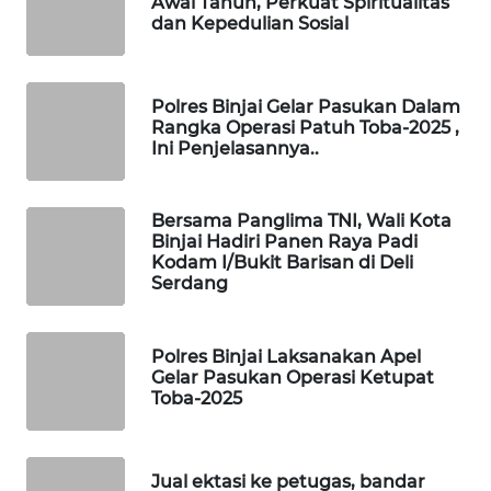
ID
Awal Tahun, Perkuat Spiritualitas
dan Kepedulian Sosial
MAWAKA
ID
Polres Binjai Gelar Pasukan Dalam
Rangka Operasi Patuh Toba-2025 ,
MARTABAT
Ini Penjelasannya..
NET
PLN
Bersama Panglima TNI, Wali Kota
Binjai Hadiri Panen Raya Padi
WATCH
Kodam I/Bukit Barisan di Deli
Serdang
MKLI
Polres Binjai Laksanakan Apel
LPKKI
Gelar Pasukan Operasi Ketupat
Toba-2025
LKKI
KOPEKLIN
Jual ektasi ke petugas, bandar