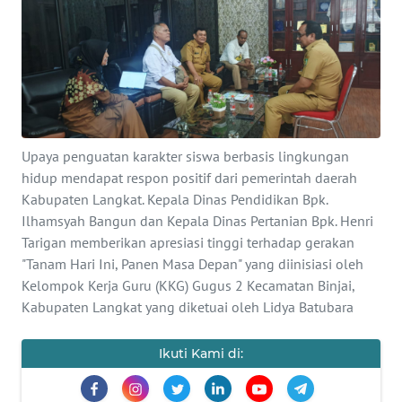
Informasi
INDEKS
BERITA
KONTAK
KAMI
Upaya penguatan karakter siswa berbasis lingkungan
hidup mendapat respon positif dari pemerintah daerah
INFO
Kabupaten Langkat. Kepala Dinas Pendidikan Bpk.
IKLAN
Ilhamsyah Bangun dan Kepala Dinas Pertanian Bpk. Henri
Tarigan memberikan apresiasi tinggi terhadap gerakan
TENTANG
"Tanam Hari Ini, Panen Masa Depan" yang diinisiasi oleh
KAMI
Kelompok Kerja Guru (KKG) Gugus 2 Kecamatan Binjai,
Kabupaten Langkat yang diketuai oleh Lidya Batubara
PEDOMAN
MEDIA
Ikuti Kami di:
SIBER