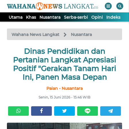
Utama
Khas
Nusantara
Serba-serbi
Opini
Indeks
WAHANA
Tutup
TV
Wahana News Langkat
Nusantara
Dinas Pendidikan dan
UTAMA
Pertanian Langkat Apresiasi
KHAS
Positif "Gerakan Tanam Hari
Ini, Panen Masa Depan
NUSANTARA
Paian - Nusantara
Senin, 15 Juni 2026 - 15:46 WIB
SERBA-
SERBI
OPINI