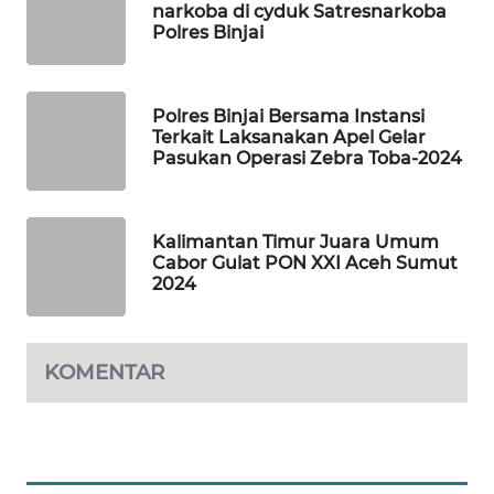
narkoba di cyduk Satresnarkoba
Polres Binjai
PORTAL
KONSUMEN
Polres Binjai Bersama Instansi
FORWAMKI
Terkait Laksanakan Apel Gelar
Pasukan Operasi Zebra Toba-2024
ALPERKLINAS
Kalimantan Timur Juara Umum
FORJASIDA
Cabor Gulat PON XXI Aceh Sumut
2024
TAMBANG
NEWS
KOMENTAR
SITUNGIR
NEWS
SIDIKALANG
NEWS