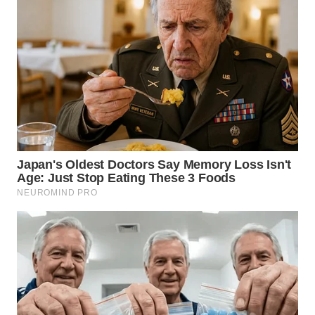
BEKASI
WN
BOGOR
WN
DEPOK
WN
TAPANULI
UTARA
WN
SAMOSIR
WN
PADANG
LAWAS