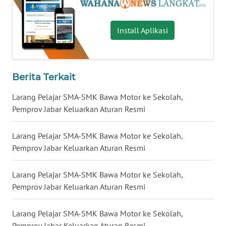
LANGKAT
WN
Install Aplikasi
TAPANULI
SELATAN
WN
Berita Terkait
TANJUNG
LESUNG
Larang Pelajar SMA-SMK Bawa Motor ke Sekolah,
Pemprov Jabar Keluarkan Aturan Resmi
WN
KARO
Larang Pelajar SMA-SMK Bawa Motor ke Sekolah,
Pemprov Jabar Keluarkan Aturan Resmi
WN
SIMALUNGUN
Larang Pelajar SMA-SMK Bawa Motor ke Sekolah,
Pemprov Jabar Keluarkan Aturan Resmi
WN
LABUHANBATU
Larang Pelajar SMA-SMK Bawa Motor ke Sekolah,
Pemprov Jabar Keluarkan Aturan Resmi