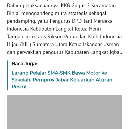
​Dalam pelaksanaannya, KKG Gugus 2 Kecamatan
WN
Binjai menggandeng mitra strategis sebagai
BANTEN
pendamping, yaitu Pengurus DPD Tani Merdeka
Indonesia Kabupaten Langkat Ketua Henri
WN
Tarigan,sekretaris Rikson Purba dan Klub Indonesia
NTT
Hijau (KIH) Sumatera Utara Ketua Iskandar Usman
dan perwakilan pengurus Kabupaten Langkat Iqbal.
WN
KEPRI
Baca Juga:
Larang Pelajar SMA-SMK Bawa Motor ke
WN
Sekolah, Pemprov Jabar Keluarkan Aturan
PAPUA
Resmi
WN
PAPUA
BARAT
WN
RIAU