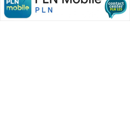
WAHANA MEDIA GROUP
|
|
|
WAHANA NEWS co
WAHANA TANI
WAHANA ADVOKAT
|
|
WAHANA INFRASTRUKTUR
WAHANA KONSUMEN
|
|
|
WAHANA LISTRIK
WAHANA TRAVEL
WAHANA TV
|
|
|
WAHANANEWS id
WAHANANEWS CO ID
WAHANANEWS NET
|
|
|
WAHANA SPORT ID
Wahana UMKM
Wahana Seleb
|
|
|
Wahana Persona
Wahana Otomotif
Wahana Health