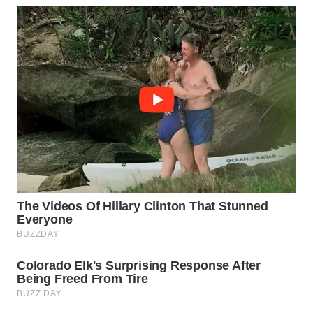
WAHANA
LISTRIK
WAHANA
TRAVEL
WAHANA
TV
WAHANANEWS
ID
WAHANANEWS
CO ID
WAHANANEWS
NET