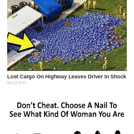
WN
PRIANGAN
TIMUR
WN
SEMARANG
WN
SOLO
WN
BOROBUDUR
WN
MADURA
WN
SURABAYA