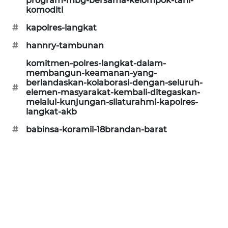
program-mbg-bersama-kelompok-tani-
komoditi
CILEUNGSI
NEWS
#
kapolres-langkat
#
hannry-tambunan
BERKAT
NEWS
komitmen-polres-langkat-dalam-
membangun-keamanan-yang-
berlandaskan-kolaborasi-dengan-seluruh-
#
BERAMPU
elemen-masyarakat-kembali-ditegaskan-
NEWS
melalui-kunjungan-silaturahmi-kapolres-
langkat-akb
ANUGERAH
#
babinsa-koramil-18brandan-barat
NEWS
AKHLAK
ID
PERAPKI
NEWS