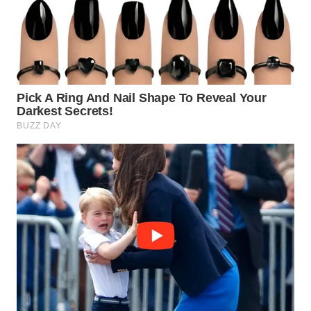
WN
NATUNA
WN
BINTAN
WN
MANDALIKA
WN
LIKUPANG
WN
LABUANBAJO
WN
BORNEO