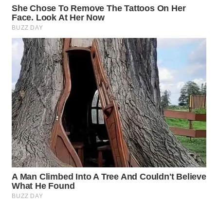
WAHANA
SPORT
WAHANA
UMKM
WAHANA
SELEB
WAHANA
PERSONA
WAHANA
OTOMOTIF
WAHANA
HEALTH