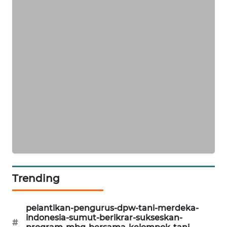
KARING
NEWS
JURNAL
MARITIM
HUMBANG
NEWS
GARONGGANG
NEWS
FISUELRI
ID
Trending
ENERGI
pelantikan-pengurus-dpw-tani-merdeka-
NEWS
indonesia-sumut-berikrar-sukseskan-
#