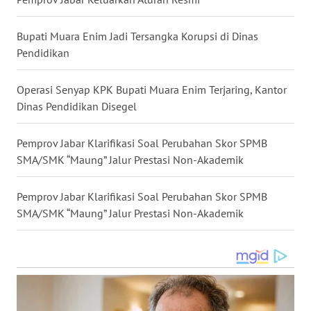
WN
TAPANULI
Bupati Muara Enim Jadi Tersangka Korupsi di Dinas
TENGAH
Pendidikan
WN DELI
Operasi Senyap KPK Bupati Muara Enim Terjaring, Kantor
SERDANG
Dinas Pendidikan Disegel
WN
Pemprov Jabar Klarifikasi Soal Perubahan Skor SPMB
TEBING
TINGGI
SMA/SMK “Maung” Jalur Prestasi Non-Akademik
WN
Pemprov Jabar Klarifikasi Soal Perubahan Skor SPMB
PAKPAK
SMA/SMK “Maung” Jalur Prestasi Non-Akademik
WN
KARAWANG
WN