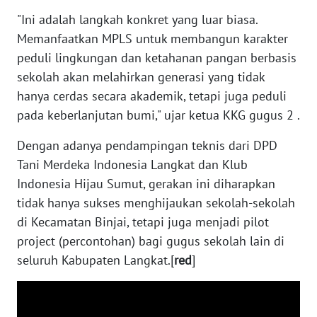
​"Ini adalah langkah konkret yang luar biasa.
WN
Memanfaatkan MPLS untuk membangun karakter
KALTARA
peduli lingkungan dan ketahanan pangan berbasis
sekolah akan melahirkan generasi yang tidak
WN
hanya cerdas secara akademik, tetapi juga peduli
KALSEL
pada keberlanjutan bumi," ujar ketua KKG gugus 2 .
WN
​Dengan adanya pendampingan teknis dari DPD
KALTIM
Tani Merdeka Indonesia Langkat dan Klub
Indonesia Hijau Sumut, gerakan ini diharapkan
WN
SULSEL
tidak hanya sukses menghijaukan sekolah-sekolah
di Kecamatan Binjai, tetapi juga menjadi pilot
WN
project (percontohan) bagi gugus sekolah lain di
GORONTALO
seluruh Kabupaten Langkat.[
red
]
WN
SULUT