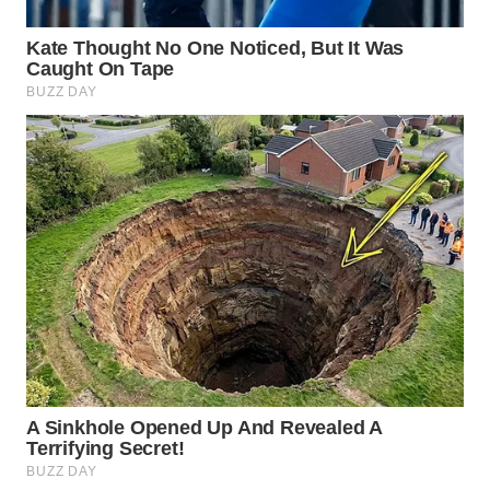
Wahana
Media
Group
WAHANA
NEWS
WAHANA
TANI
WAHANA
ADVOKAT
WAHANA
INFRASTRUKTUR
WAHANA
KONSUMEN