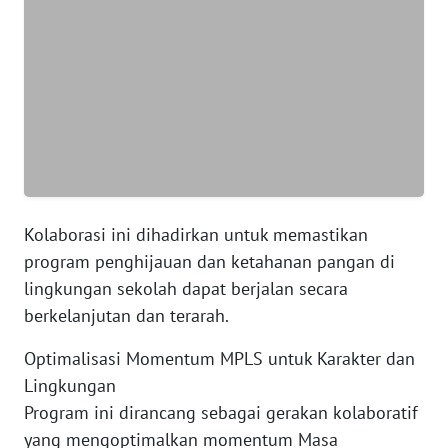
WN
SERAMBI
WN
JAMBI
WN
SULTRA
Kolaborasi ini dihadirkan untuk memastikan
program penghijauan dan ketahanan pangan di
WN
lingkungan sekolah dapat berjalan secara
NTB
berkelanjutan dan terarah.
WN
Optimalisasi Momentum MPLS untuk Karakter dan
SULTENG
Lingkungan
​Program ini dirancang sebagai gerakan kolaboratif
WN
yang mengoptimalkan momentum Masa
SULBAR