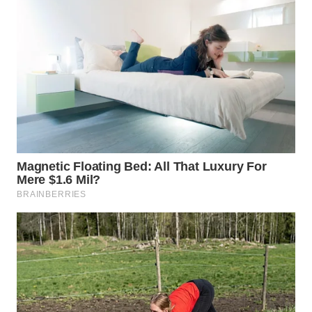
Wahana
Media
Group
WAHANA
NEWS
WAHANA
TANI
WAHANA
ADVOKAT
WAHANA
INFRASTRUKTUR
WAHANA
KONSUMEN