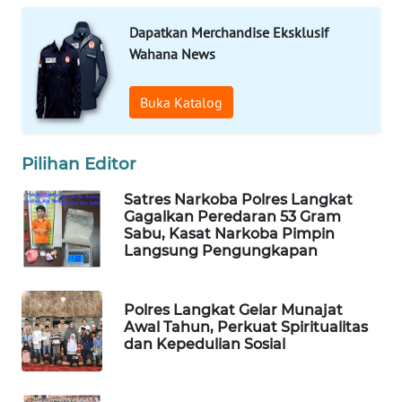
ID
Dapatkan Merchandise Eksklusif
MAWAKA
Wahana News
ID
Buka Katalog
MARTABAT
NET
Pilihan Editor
PLN
Satres Narkoba Polres Langkat
WATCH
Gagalkan Peredaran 53 Gram
Sabu, Kasat Narkoba Pimpin
MKLI
Langsung Pengungkapan
LPKKI
Polres Langkat Gelar Munajat
Awal Tahun, Perkuat Spiritualitas
LKKI
dan Kepedulian Sosial
KOPEKLIN