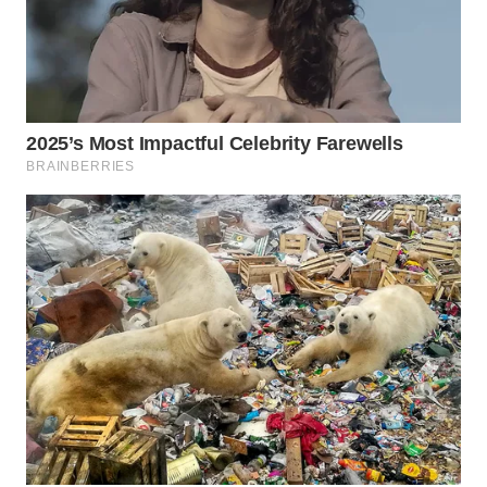
WN
SUMEDANG
WN
CIANJUR
WN
KEPULAUAN
SERIBU
WN
TANGERANG
WN
BINJAI
WN
CIREBON