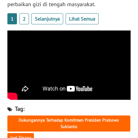
perbaikan gizi di tengah masyarakat.
WN
1
2
Selanjutnya
Lihat Semua
NUSANTARA
WN
JOGJA
WN
JATIM
WN
BALI
WN
Tag:
KALBAR
Dukungannya Terhadap Komitmen Presiden Prabowo
Subianto
WN
KALTENG
Joel Sinaga