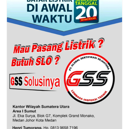
WN
BANTEN
WN
NTT
WN
KEPRI
WN
PAPUA
WN
PAPUA
BARAT
WN
RIAU