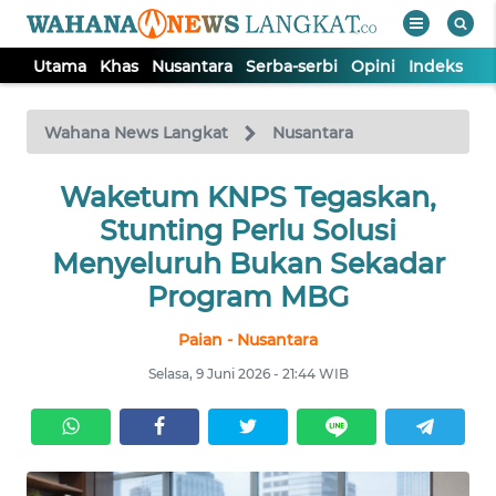
Utama
Khas
Nusantara
Serba-serbi
Opini
Indeks
WAHANA
Tutup
TV
Wahana News Langkat
Nusantara
Waketum KNPS Tegaskan,
UTAMA
Stunting Perlu Solusi
KHAS
Menyeluruh Bukan Sekadar
Program MBG
NUSANTARA
Paian - Nusantara
Selasa, 9 Juni 2026 - 21:44 WIB
SERBA-
SERBI
OPINI