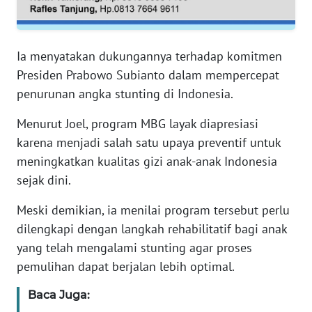
WN
SERAMBI
Ia menyatakan dukungannya terhadap komitmen
Presiden Prabowo Subianto dalam mempercepat
WN
penurunan angka stunting di Indonesia.
JAMBI
Menurut Joel, program MBG layak diapresiasi
WN
karena menjadi salah satu upaya preventif untuk
SULTRA
meningkatkan kualitas gizi anak-anak Indonesia
sejak dini.
WN
NTB
Meski demikian, ia menilai program tersebut perlu
dilengkapi dengan langkah rehabilitatif bagi anak
WN
yang telah mengalami stunting agar proses
SULTENG
pemulihan dapat berjalan lebih optimal.
WN
Baca Juga:
SULBAR