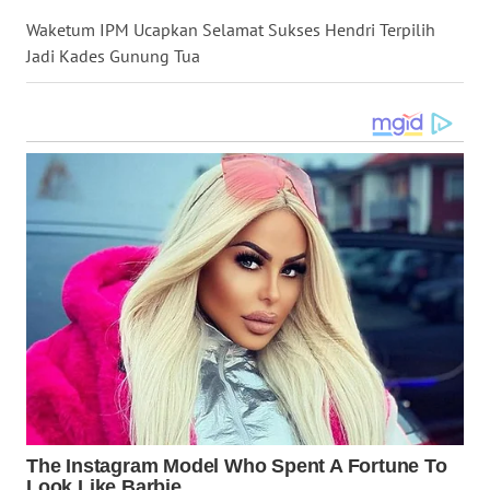
LANGKAT
Waketum IPM Ucapkan Selamat Sukses Hendri Terpilih
Jadi Kades Gunung Tua
WN
TAPANULI
SELATAN
WN
TANJUNG
LESUNG
WN
KARO
WN
SIMALUNGUN
WN
LABUHANBATU