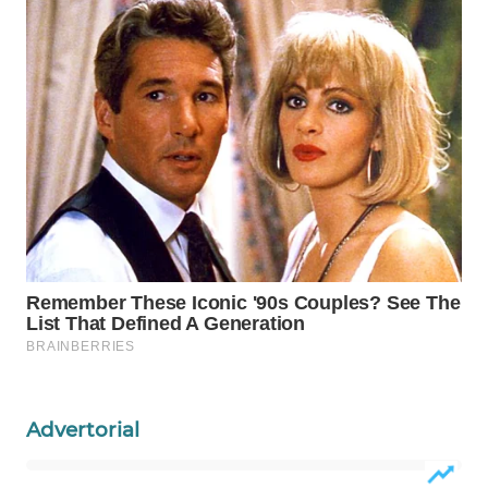
WAHANA
DESA
WISATA
LAPAK
WAHANA
Wahana
Network
KONSUMEN
LISTRIK
MASYARAKAT
KELISTRIKAN
Advertorial
WALINKI