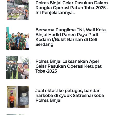
Polres Binjai Gelar Pasukan Dalam
Rangka Operasi Patuh Toba-2025 ,
PORTAL
Ini Penjelasannya..
KONSUMEN
FORWAMKI
Bersama Panglima TNI, Wali Kota
Binjai Hadiri Panen Raya Padi
Kodam I/Bukit Barisan di Deli
ALPERKLINAS
Serdang
FORJASIDA
Polres Binjai Laksanakan Apel
Gelar Pasukan Operasi Ketupat
TAMBANG
Toba-2025
NEWS
SITUNGIR
Jual ektasi ke petugas, bandar
NEWS
narkoba di cyduk Satresnarkoba
Polres Binjai
SIDIKALANG
NEWS