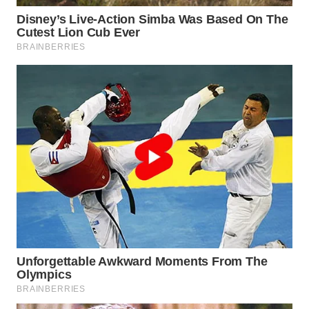
WAHANA
SPORT
WAHANA
UMKM
WAHANA
SELEB
WAHANA
PERSONA
WAHANA
OTOMOTIF
WAHANA
HEALTH