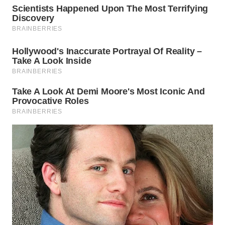
WN
INDRAMAYU
WN
KUNINGAN
WN
MAJALENGKA
WN
SUBANG
WN
SUKABUMI
WN
PURWAKARTA