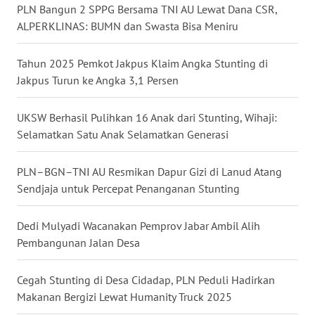
PLN Bangun 2 SPPG Bersama TNI AU Lewat Dana CSR,
WN
ALPERKLINAS: BUMN dan Swasta Bisa Meniru
MALUKU
Tahun 2025 Pemkot Jakpus Klaim Angka Stunting di
WN
Jakpus Turun ke Angka 3,1 Persen
MALUT
UKSW Berhasil Pulihkan 16 Anak dari Stunting, Wihaji:
WN
Selamatkan Satu Anak Selamatkan Generasi
DAIRI
PLN–BGN–TNI AU Resmikan Dapur Gizi di Lanud Atang
WN
Sendjaja untuk Percepat Penanganan Stunting
DANAU
TOBA
Dedi Mulyadi Wacanakan Pemprov Jabar Ambil Alih
Pembangunan Jalan Desa
WN
NIAS
Cegah Stunting di Desa Cidadap, PLN Peduli Hadirkan
Makanan Bergizi Lewat Humanity Truck 2025
WN