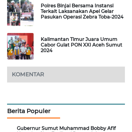
Polres Binjai Bersama Instansi
Terkait Laksanakan Apel Gelar
SIBARAGAS
Pasukan Operasi Zebra Toba-2024
NEWS
METRO
Kalimantan Timur Juara Umum
SIANTAR
Cabor Gulat PON XXI Aceh Sumut
NEWS
2024
METRO
MEDAN
KOMENTAR
NEWS
METRO
JAKARTA
NEWS
Berita Populer
KRT
NEWS
Gubernur Sumut Muhammad Bobby Afif