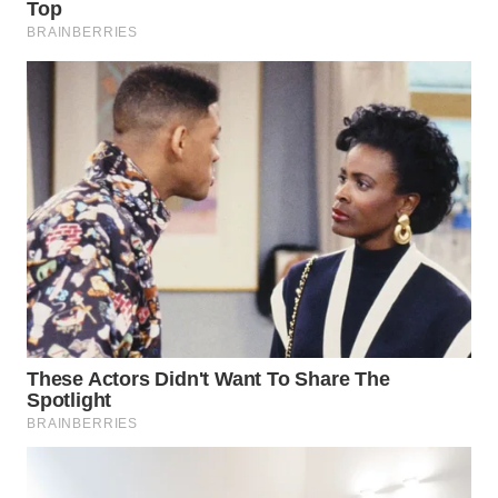
WN
NATUNA
WN
BINTAN
WN
MANDALIKA
WN
LIKUPANG
WN
LABUANBAJO
WN
BORNEO