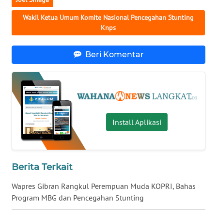
Wakil Ketua Umum Komite Nasional Pencegahan Stunting
WN
Knps
KALTARA
Beri Komentar
WN
KALSEL
WN
KALTIM
Install Aplikasi
WN
SULSEL
WN
Berita Terkait
GORONTALO
Wapres Gibran Rangkul Perempuan Muda KOPRI, Bahas
Program MBG dan Pencegahan Stunting
WN
SULUT