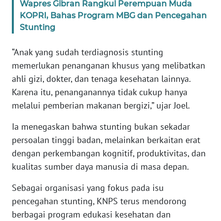
Wapres Gibran Rangkul Perempuan Muda
KOPRI, Bahas Program MBG dan Pencegahan
WN
Stunting
BABEL
“Anak yang sudah terdiagnosis stunting
WN
memerlukan penanganan khusus yang melibatkan
SUMBAR
ahli gizi, dokter, dan tenaga kesehatan lainnya.
Karena itu, penanganannya tidak cukup hanya
WN
melalui pemberian makanan bergizi,” ujar Joel.
SUMSEL
Ia menegaskan bahwa stunting bukan sekadar
WN
persoalan tinggi badan, melainkan berkaitan erat
BENGKULU
dengan perkembangan kognitif, produktivitas, dan
kualitas sumber daya manusia di masa depan.
WN
LAMPUNG
Sebagai organisasi yang fokus pada isu
pencegahan stunting, KNPS terus mendorong
WN
berbagai program edukasi kesehatan dan
JATENG