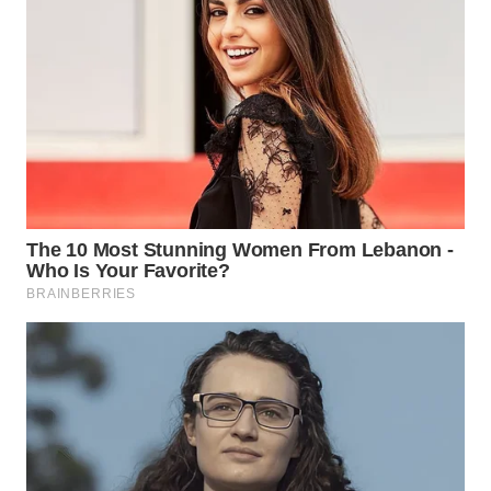
BEKASI
WN
BOGOR
WN
DEPOK
WN
TAPANULI
UTARA
WN
SAMOSIR
WN
PADANG
LAWAS