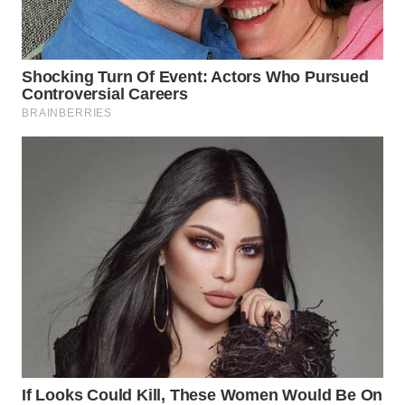
WN
PRIANGAN
TIMUR
WN
SEMARANG
WN
SOLO
WN
BOROBUDUR
WN
MADURA
WN
SURABAYA