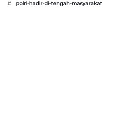
#
polri-hadir-di-tengah-masyarakat
SONYA
ASA
NEWS