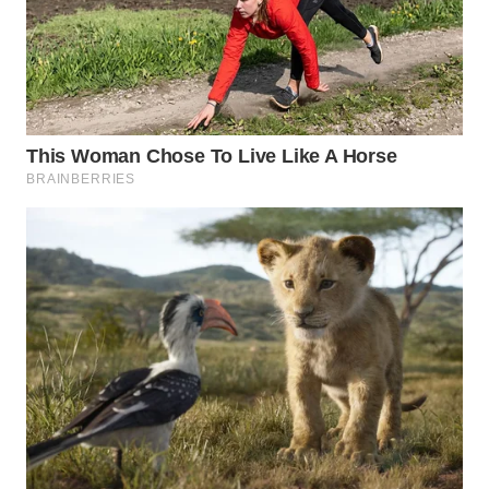
WAHANA
LISTRIK
WAHANA
TRAVEL
WAHANA
TV
WAHANANEWS
ID
WAHANANEWS
CO ID
WAHANANEWS
NET