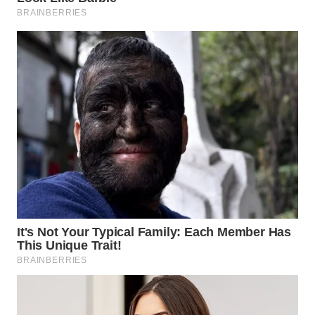
WN
TAPANULI
TENGAH
WN DELI
SERDANG
WN
TEBING
TINGGI
WN
PAKPAK
WN
KARAWANG
WN