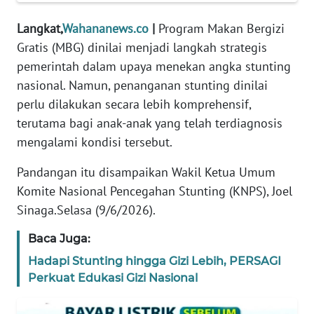
REDAKSI
Langkat,
Wahananews.co
|
Program Makan Bergizi
Gratis (MBG) dinilai menjadi langkah strategis
KARIR
pemerintah dalam upaya menekan angka stunting
nasional. Namun, penanganan stunting dinilai
DISCLAIMER
perlu dilakukan secara lebih komprehensif,
Wahana
terutama bagi anak-anak yang telah terdiagnosis
News
mengalami kondisi tersebut.
Regional
Pandangan itu disampaikan Wakil Ketua Umum
WN
Komite Nasional Pencegahan Stunting (KNPS), Joel
SUMUT
Sinaga.Selasa (9/6/2026).
WN
Baca Juga:
JAKARTA
Hadapi Stunting hingga Gizi Lebih, PERSAGI
Perkuat Edukasi Gizi Nasional
WN
JABAR