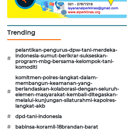
CILEUNGSI
NEWS
BERKAT
Trending
NEWS
pelantikan-pengurus-dpw-tani-merdeka-
BERAMPU
indonesia-sumut-berikrar-sukseskan-
#
NEWS
program-mbg-bersama-kelompok-tani-
komoditi
ANUGERAH
komitmen-polres-langkat-dalam-
NEWS
membangun-keamanan-yang-
berlandaskan-kolaborasi-dengan-seluruh-
#
elemen-masyarakat-kembali-ditegaskan-
AKHLAK
melalui-kunjungan-silaturahmi-kapolres-
ID
langkat-akb
#
dpd-tani-indonesia
PERAPKI
NEWS
#
babinsa-koramil-18brandan-barat