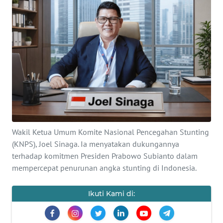
Informasi
INDEKS
BERITA
KONTAK
KAMI
INFO
IKLAN
Wakil Ketua Umum Komite Nasional Pencegahan Stunting
(KNPS), Joel Sinaga. Ia menyatakan dukungannya
TENTANG
terhadap komitmen Presiden Prabowo Subianto dalam
KAMI
mempercepat penurunan angka stunting di Indonesia.
PEDOMAN
MEDIA
Ikuti Kami di:
SIBER