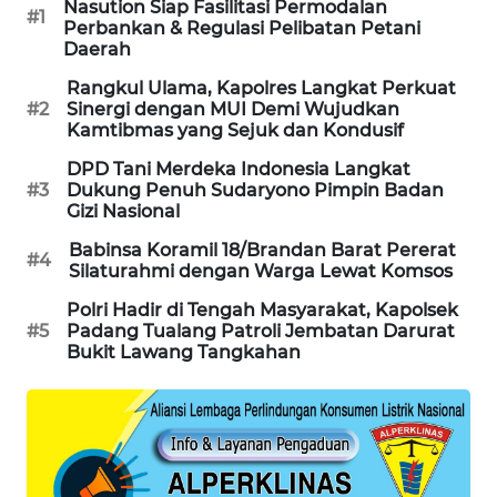
Nasution Siap Fasilitasi Permodalan
#1
Perbankan & Regulasi Pelibatan Petani
KARING
Daerah
NEWS
Rangkul Ulama, Kapolres Langkat Perkuat
#2
Sinergi dengan MUI Demi Wujudkan
JURNAL
Kamtibmas yang Sejuk dan Kondusif
MARITIM
DPD Tani Merdeka Indonesia Langkat
#3
Dukung Penuh Sudaryono Pimpin Badan
HUMBANG
Gizi Nasional
NEWS
Babinsa Koramil 18/Brandan Barat Pererat
#4
Silaturahmi dengan Warga Lewat Komsos
GARONGGANG
NEWS
Polri Hadir di Tengah Masyarakat, Kapolsek
#5
Padang Tualang Patroli Jembatan Darurat
Bukit Lawang Tangkahan
FISUELRI
ID
ENERGI
NEWS