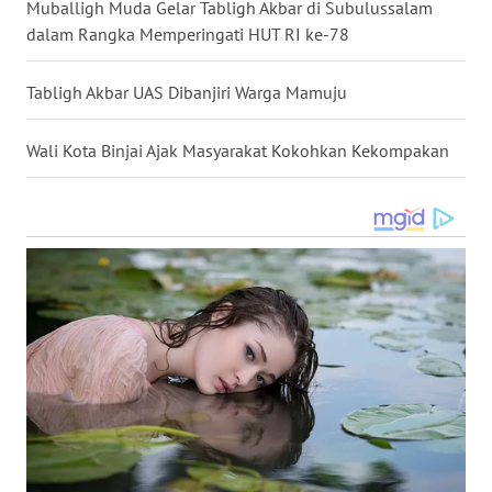
Muballigh Muda Gelar Tabligh Akbar di Subulussalam
dalam Rangka Memperingati HUT RI ke-78
WN
BABEL
Tabligh Akbar UAS Dibanjiri Warga Mamuju
WN
Wali Kota Binjai Ajak Masyarakat Kokohkan Kekompakan
SUMBAR
WN
SUMSEL
WN
BENGKULU
WN
LAMPUNG
WN
JATENG