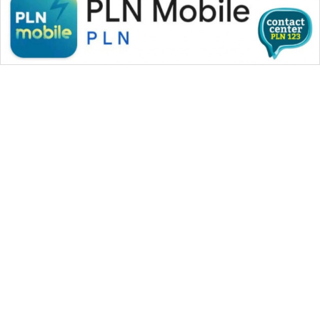
WAHANA MEDIA GROUP
|
|
|
WAHANA NEWS co
WAHANA TANI
WAHANA ADVOKAT
|
|
WAHANA INFRASTRUKTUR
WAHANA KONSUMEN
|
|
|
WAHANA LISTRIK
WAHANA TRAVEL
WAHANA TV
|
|
|
WAHANANEWS id
WAHANANEWS CO ID
WAHANANEWS NET
|
|
|
WAHANA SPORT ID
Wahana UMKM
Wahana Seleb