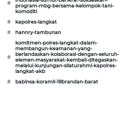
indonesia-sumut-berikrar-sukseskan-
#
program-mbg-bersama-kelompok-tani-
komoditi
PORTAL
KONSUMEN
#
kapolres-langkat
#
hannry-tambunan
FORWAMKI
komitmen-polres-langkat-dalam-
membangun-keamanan-yang-
ALPERKLINAS
berlandaskan-kolaborasi-dengan-seluruh-
#
elemen-masyarakat-kembali-ditegaskan-
FORJASIDA
melalui-kunjungan-silaturahmi-kapolres-
langkat-akb
TAMBANG
#
babinsa-koramil-18brandan-barat
NEWS
SITUNGIR
NEWS
SIDIKALANG
NEWS