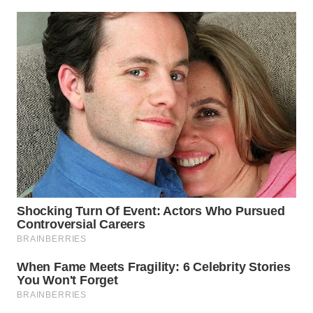
WN
NATUNA
WN
BINTAN
WN
MANDALIKA
WN
LIKUPANG
WN
LABUANBAJO
WN
BORNEO