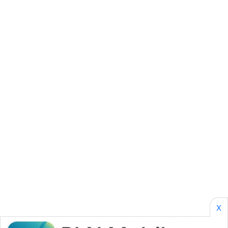
SONYA
ASA
NEWS
X