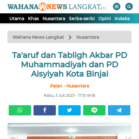
Utama
Khas
Nusantara
Serba-serbi
Opini
Indeks
WAHANA
Tutup
TV
Wahana News Langkat
Nusantara
Ta'aruf dan Tabligh Akbar PD
UTAMA
Muhammadiyah dan PD
KHAS
Aisyiyah Kota Binjai
Paian - Nusantara
NUSANTARA
Rabu, 5 Juli 2023 - 17:15 WIB
SERBA-
SERBI
OPINI