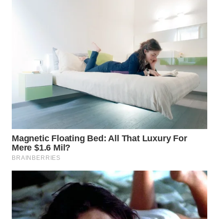
WN
MALUKU
WN
MALUT
WN
DAIRI
WN
DANAU
TOBA
WN
NIAS
WN