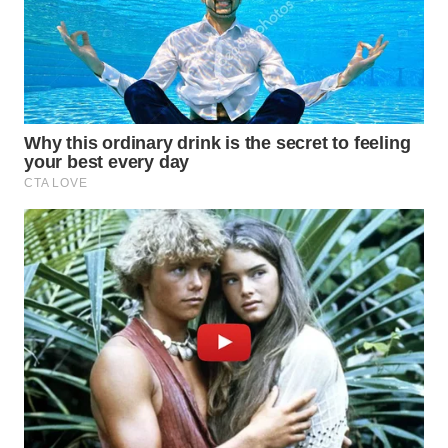
WN
INDRAMAYU
WN
KUNINGAN
WN
MAJALENGKA
WN
SUBANG
WN
SUKABUMI
WN
PURWAKARTA