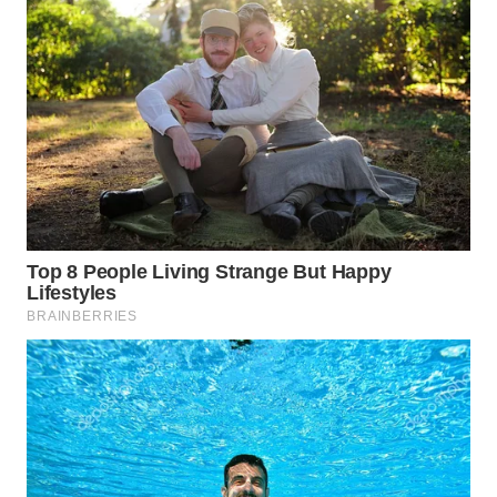
WN
SUMEDANG
WN
CIANJUR
WN
KEPULAUAN
SERIBU
WN
TANGERANG
WN
BINJAI
WN
CIREBON