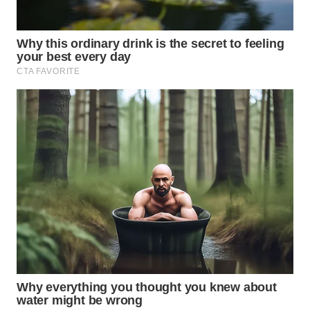
WN
NUSANTARA
WN
JOGJA
WN
JATIM
WN
BALI
WN
KALBAR
WN
KALTENG