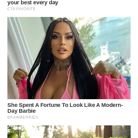
BEKASI
WN
BOGOR
WN
DEPOK
WN
TAPANULI
UTARA
WN
SAMOSIR
WN
PADANG
LAWAS