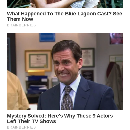
WN
PRIANGAN
TIMUR
WN
SEMARANG
WN
SOLO
WN
BOROBUDUR
WN
MADURA
WN
SURABAYA