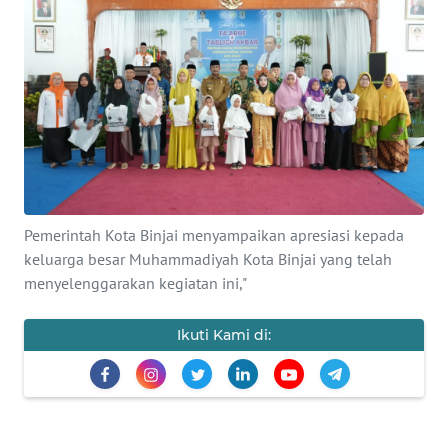
Informasi
INDEKS
BERITA
KONTAK
KAMI
INFO
Pemerintah Kota Binjai menyampaikan apresiasi kepada
IKLAN
keluarga besar Muhammadiyah Kota Binjai yang telah
menyelenggarakan kegiatan ini,"
TENTANG
KAMI
Ikuti Kami di:
PEDOMAN
MEDIA
SIBER