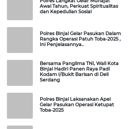
Polres Langkat Gelar Munajat
Awal Tahun, Perkuat Spiritualitas
dan Kepedulian Sosial
WAHANA
LISTRIK
Polres Binjai Gelar Pasukan Dalam
WAHANA
Rangka Operasi Patuh Toba-2025 ,
TRAVEL
Ini Penjelasannya..
WAHANA
TV
Bersama Panglima TNI, Wali Kota
Binjai Hadiri Panen Raya Padi
Kodam I/Bukit Barisan di Deli
WAHANANEWS
Serdang
ID
Polres Binjai Laksanakan Apel
WAHANANEWS
Gelar Pasukan Operasi Ketupat
CO ID
Toba-2025
WAHANANEWS
NET