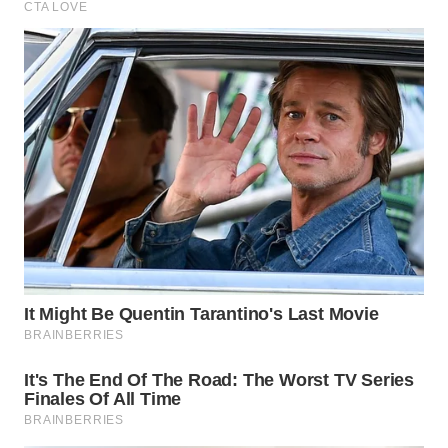
WN
KALTARA
WN
KALSEL
WN
KALTIM
WN
SULSEL
WN
GORONTALO
WN
SULUT