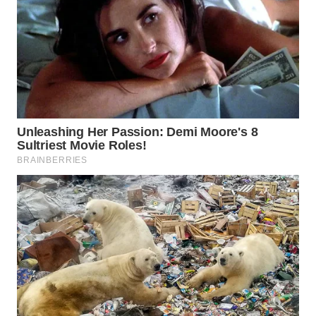
LANGKAT
WN
TAPANULI
SELATAN
WN
TANJUNG
LESUNG
WN
KARO
WN
SIMALUNGUN
WN
LABUHANBATU