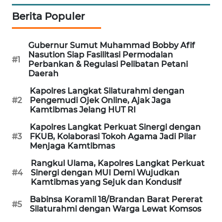
Berita Populer
WAHANA
DESA
WISATA
Gubernur Sumut Muhammad Bobby Afif
Nasution Siap Fasilitasi Permodalan
#1
Perbankan & Regulasi Pelibatan Petani
LAPAK
Daerah
WAHANA
Kapolres Langkat Silaturahmi dengan
#2
Pengemudi Ojek Online, Ajak Jaga
Wahana
Kamtibmas Jelang HUT RI
Network
Kapolres Langkat Perkuat Sinergi dengan
#3
FKUB, Kolaborasi Tokoh Agama Jadi Pilar
KONSUMEN
Menjaga Kamtibmas
LISTRIK
Rangkul Ulama, Kapolres Langkat Perkuat
#4
Sinergi dengan MUI Demi Wujudkan
MASYARAKAT
Kamtibmas yang Sejuk dan Kondusif
KELISTRIKAN
Babinsa Koramil 18/Brandan Barat Pererat
#5
Silaturahmi dengan Warga Lewat Komsos
WALINKI