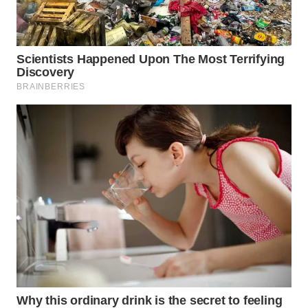
WN
TAPANULI
TENGAH
WN DELI
SERDANG
WN
TEBING
TINGGI
WN
PAKPAK
WN
KARAWANG
WN