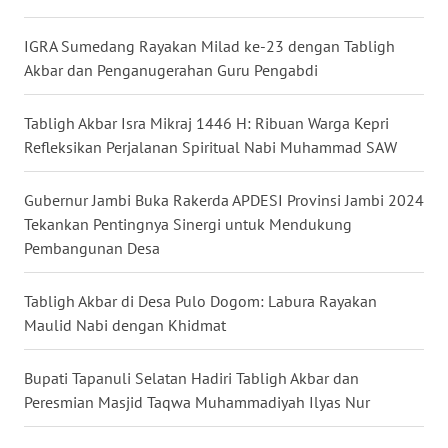
IGRA Sumedang Rayakan Milad ke-23 dengan Tabligh
WN
Akbar dan Penganugerahan Guru Pengabdi
SERAMBI
Tabligh Akbar Isra Mikraj 1446 H: Ribuan Warga Kepri
WN
Refleksikan Perjalanan Spiritual Nabi Muhammad SAW
JAMBI
Gubernur Jambi Buka Rakerda APDESI Provinsi Jambi 2024
WN
SULTRA
Tekankan Pentingnya Sinergi untuk Mendukung
Pembangunan Desa
WN
NTB
Tabligh Akbar di Desa Pulo Dogom: Labura Rayakan
Maulid Nabi dengan Khidmat
WN
SULTENG
Bupati Tapanuli Selatan Hadiri Tabligh Akbar dan
Peresmian Masjid Taqwa Muhammadiyah Ilyas Nur
WN
SULBAR