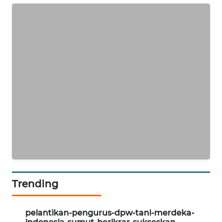
ID
MAWAKA
ID
MARTABAT
NET
PLN
WATCH
MKLI
LPKKI
Trending
LKKI
pelantikan-pengurus-dpw-tani-merdeka-
KOPEKLIN