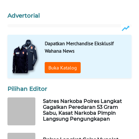
Wahana
Advertorial
Media
Group
WAHANA
Dapatkan Merchandise Eksklusif
NEWS
Wahana News
WAHANA
Buka Katalog
TANI
WAHANA
Pilihan Editor
ADVOKAT
Satres Narkoba Polres Langkat
Gagalkan Peredaran 53 Gram
WAHANA
Sabu, Kasat Narkoba Pimpin
INFRASTRUKTUR
Langsung Pengungkapan
WAHANA
KONSUMEN