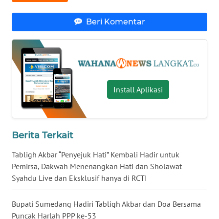
WN
Beri Komentar
BANTEN
WN
NTT
Install Aplikasi
WN
KEPRI
WN
Berita Terkait
PAPUA
Tabligh Akbar “Penyejuk Hati” Kembali Hadir untuk
WN
Pemirsa, Dakwah Menenangkan Hati dan Sholawat
PAPUA
Syahdu Live dan Eksklusif hanya di RCTI
BARAT
Bupati Sumedang Hadiri Tabligh Akbar dan Doa Bersama
WN
Puncak Harlah PPP ke-53
RIAU