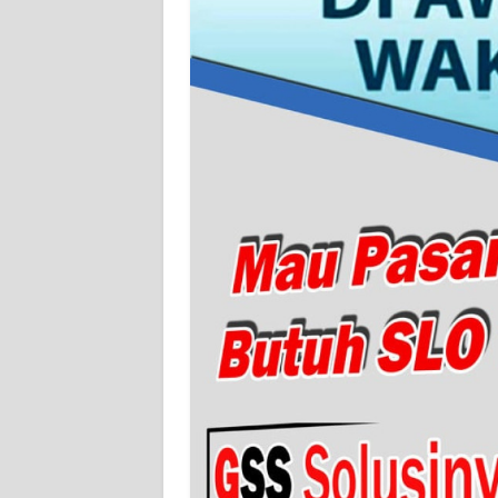
WN
SERAMBI
WN
JAMBI
WN
SULTRA
WN
NTB
WN
SULTENG
WN
SULBAR