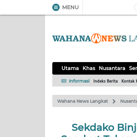
MENU
WAHANA
Tutup
TV
UTAMA
KHAS
Utama
Khas
Nusantara
Ser
NUSANTARA
Informasi
Indeks Berita
Kontak 
SERBA-
Wahana News Langkat
Nusant
SERBI
OPINI
Sekdako Binja
Informasi