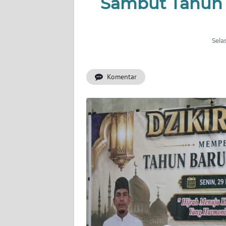
Sambut Tahun B
INDEKS
BERITA
Sela
KONTAK
KAMI
Komentar
INFO
IKLAN
TENTANG
KAMI
PEDOMAN
MEDIA
SIBER
REDAKSI