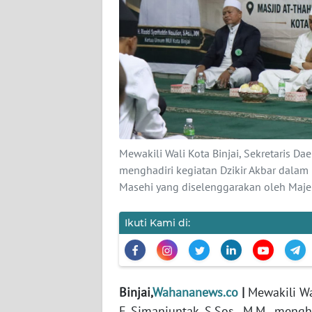
KARIR
DISCLAIMER
Wahana
News
Regional
Mewakili Wali Kota Binjai, Sekretaris Daer
WN
menghadiri kegiatan Dzikir Akbar dala
SUMUT
Masehi yang diselenggarakan oleh Majel
WN
Ikuti Kami di:
JAKARTA
WN
JABAR
Binjai,
Wahananews.co
|
Mewakili Wal
F. Simanjuntak, S.Sos., M.M., meng