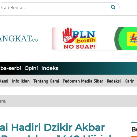
ba-serbi
Opini
Indeks
Kami
Info Iklan
Tentang Kami
Pedoman Media Siber
Redaksi
Karir
ara
i Hadiri Dzikir Akbar
B