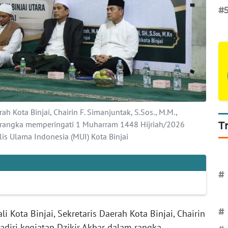
#
ah Kota Binjai, Chairin F. Simanjuntak, S.Sos., M.M.,
m rangka memperingati 1 Muharram 1448 Hijriah/2026
T
is Ulama Indonesia (MUI) Kota Binjai
#
#
i Kota Binjai, Sekretaris Daerah Kota Binjai, Chairin
hadiri kegiatan Dzikir Akbar dalam rangka