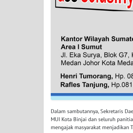
WN
BABEL
WN
SUMBAR
WN
SUMSEL
WN
BENGKULU
WN
LAMPUNG
Dalam sambutannya, Sekretaris Dae
WN
MUI Kota Binjai dan seluruh panitia
JATENG
mengajak masyarakat menjadikan T