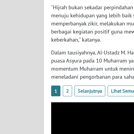
WN
"Hijrah bukan sekadar perpindahan 
KALTARA
menuju kehidupan yang lebih baik s
memperbanyak zikir, melakukan muh
WN
berbagai kegiatan positif guna me
KALSEL
keberkahan," katanya.
WN
Dalam tausiyahnya, Al-Ustadz M. H
KALTIM
puasa Asyura pada 10 Muharram ya
momentum Muharram untuk meningk
WN
meneladani pengorbanan para sahab
SULSEL
1
2
Selanjutnya
Lihat Sem
WN
GORONTALO
WN
SULUT