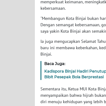
memperkuat keimanan, meningkatka
WN
kebersamaan.
NUSANTARA
"Membangun Kota Binjai bukan hany
WN
Dengan semangat kebersamaan, goto
JOGJA
saya yakin Kota Binjai akan semakin
WN
Ia juga mengucapkan Selamat Tahun
JATIM
baru ini membawa keberkahan, ked
Binjai.
WN
BALI
Baca Juga:
Kadispora Binjai Hadiri Penutup
WN
Bibit Pesepak Bola Berprestasi
KALBAR
Sementara itu, Ketua MUI Kota Binjai,
WN
menyampaikan bahwa hijrah bukan 
KALTENG
diri menuju kehidupan yang lebih b