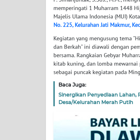
WN
memperingati 1 Muharram 1448 Hij
BANTEN
Majelis Ulama Indonesia (MUI) Kota 
No. 225, Kelurahan Jati Makmur, Ke
WN
NTT
Kegiatan yang mengusung tema "Hi
dan Berkah" ini diawali dengan pem
WN
bersama. Rangkaian Gebyar Muharr
KEPRI
kitab kuning, dan lomba mewarnai 
sebagai puncak kegiatan pada Ming
WN
PAPUA
Baca Juga:
Sinergikan Penyediaan Lahan, P
WN
PAPUA
Desa/Kelurahan Merah Putih
BARAT
WN
RIAU