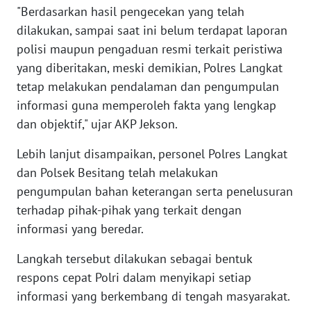
"Berdasarkan hasil pengecekan yang telah
dilakukan, sampai saat ini belum terdapat laporan
WN
polisi maupun pengaduan resmi terkait peristiwa
SERAMBI
yang diberitakan, meski demikian, Polres Langkat
tetap melakukan pendalaman dan pengumpulan
WN
JAMBI
informasi guna memperoleh fakta yang lengkap
dan objektif," ujar AKP Jekson.
WN
Lebih lanjut disampaikan, personel Polres Langkat
SULTRA
dan Polsek Besitang telah melakukan
pengumpulan bahan keterangan serta penelusuran
WN
NTB
terhadap pihak-pihak yang terkait dengan
informasi yang beredar.
WN
SULTENG
Langkah tersebut dilakukan sebagai bentuk
respons cepat Polri dalam menyikapi setiap
WN
informasi yang berkembang di tengah masyarakat.
SULBAR