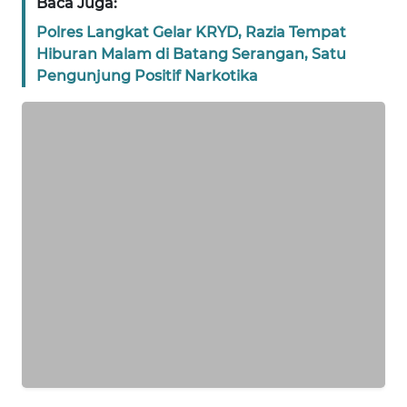
Baca Juga:
Polres Langkat Gelar KRYD, Razia Tempat
WN
BANTEN
Hiburan Malam di Batang Serangan, Satu
Pengunjung Positif Narkotika
WN
NTT
WN
KEPRI
WN
PAPUA
WN
PAPUA
BARAT
WN
RIAU