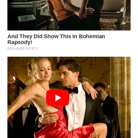
WAHANA
SPORT
WAHANA
UMKM
WAHANA
SELEB
WAHANA
PERSONA
WAHANA
OTOMOTIF
WAHANA
HEALTH