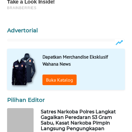
ID
MAWAKA
ID
Advertorial
MARTABAT
NET
Dapatkan Merchandise Eksklusif
PLN
Wahana News
WATCH
Buka Katalog
MKLI
LPKKI
Pilihan Editor
Satres Narkoba Polres Langkat
LKKI
Gagalkan Peredaran 53 Gram
Sabu, Kasat Narkoba Pimpin
KOPEKLIN
Langsung Pengungkapan