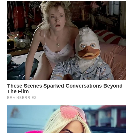
WN
SUMEDANG
WN
CIANJUR
WN
KEPULAUAN
SERIBU
WN
TANGERANG
WN
BINJAI
WN
CIREBON