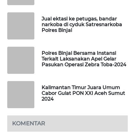
SIBARAGAS
Jual ektasi ke petugas, bandar
NEWS
narkoba di cyduk Satresnarkoba
Polres Binjai
METRO
SIANTAR
NEWS
Polres Binjai Bersama Instansi
Terkait Laksanakan Apel Gelar
Pasukan Operasi Zebra Toba-2024
METRO
MEDAN
NEWS
Kalimantan Timur Juara Umum
Cabor Gulat PON XXI Aceh Sumut
METRO
2024
JAKARTA
NEWS
KRT
KOMENTAR
NEWS