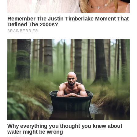
WN
NATUNA
WN
BINTAN
WN
MANDALIKA
WN
LIKUPANG
WN
LABUANBAJO
WN
BORNEO