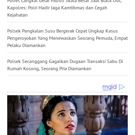
LANGKAT
Polres Langkat Gelar Patroli Skala Besar Saat Black Out,
Kapolres: Polri Hadir Jaga Kamtibmas dan Cegah
Kejahatan
WN
TAPANULI
SELATAN
Polsek Pangkalan Susu Bergerak Cepat Ungkap Kasus
Pengeroyokan Yang Menewaskan Seorang Pemuda, Empat
WN
Pelaku Diamankan
TANJUNG
LESUNG
Polsek Secanggang Gagalkan Dugaan Transaksi Sabu Di
Rumah Kosong, Seorang Pria Diamankan
WN
KARO
WN
SIMALUNGUN
WN
LABUHANBATU