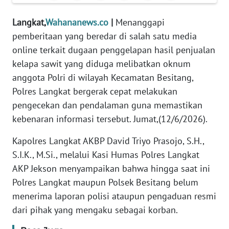
REDAKSI
Langkat,
Wahananews.co
|
Menanggapi
KARIR
pemberitaan yang beredar di salah satu media
online terkait dugaan penggelapan hasil penjualan
DISCLAIMER
kelapa sawit yang diduga melibatkan oknum
anggota Polri di wilayah Kecamatan Besitang,
Wahana
Polres Langkat bergerak cepat melakukan
News
pengecekan dan pendalaman guna memastikan
Regional
kebenaran informasi tersebut. Jumat,(12/6/2026).
WN
Kapolres Langkat AKBP David Triyo Prasojo, S.H.,
SUMUT
S.I.K., M.Si., melalui Kasi Humas Polres Langkat
AKP Jekson menyampaikan bahwa hingga saat ini
WN
Polres Langkat maupun Polsek Besitang belum
JAKARTA
menerima laporan polisi ataupun pengaduan resmi
dari pihak yang mengaku sebagai korban.
WN
JABAR