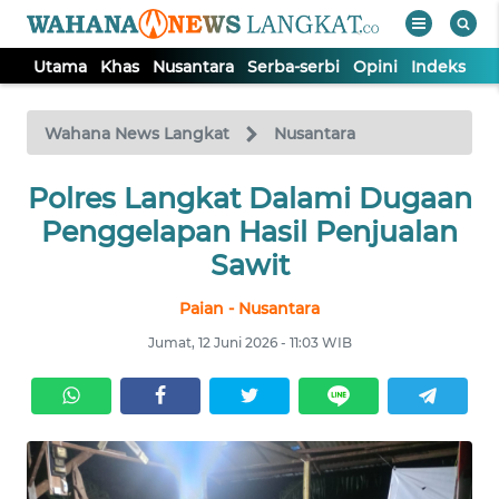
Utama
Khas
Nusantara
Serba-serbi
Opini
Indeks
WAHANA
Tutup
TV
Wahana News Langkat
Nusantara
Polres Langkat Dalami Dugaan
UTAMA
Penggelapan Hasil Penjualan
KHAS
Sawit
Paian - Nusantara
NUSANTARA
Jumat, 12 Juni 2026 - 11:03 WIB
SERBA-
SERBI
OPINI