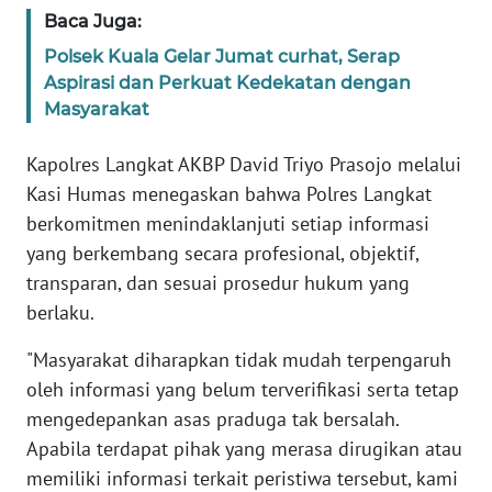
Baca Juga:
WN
Polsek Kuala Gelar Jumat curhat, Serap
BABEL
Aspirasi dan Perkuat Kedekatan dengan
Masyarakat
WN
SUMBAR
Kapolres Langkat AKBP David Triyo Prasojo melalui
Kasi Humas menegaskan bahwa Polres Langkat
WN
berkomitmen menindaklanjuti setiap informasi
SUMSEL
yang berkembang secara profesional, objektif,
transparan, dan sesuai prosedur hukum yang
WN
berlaku.
BENGKULU
"Masyarakat diharapkan tidak mudah terpengaruh
WN
oleh informasi yang belum terverifikasi serta tetap
LAMPUNG
mengedepankan asas praduga tak bersalah.
Apabila terdapat pihak yang merasa dirugikan atau
WN
memiliki informasi terkait peristiwa tersebut, kami
JATENG