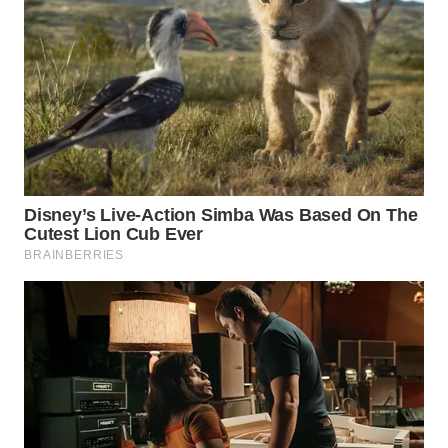
WAHANA
LISTRIK
WAHANA
TRAVEL
WAHANA
TV
WAHANANEWS
ID
WAHANANEWS
CO ID
WAHANANEWS
NET