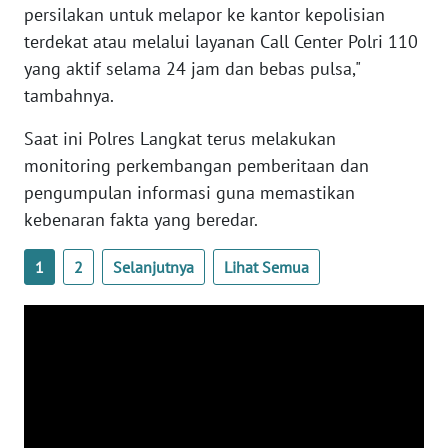
persilakan untuk melapor ke kantor kepolisian
terdekat atau melalui layanan Call Center Polri 110
WN
NUSANTARA
yang aktif selama 24 jam dan bebas pulsa,"
tambahnya.
WN
Saat ini Polres Langkat terus melakukan
JOGJA
monitoring perkembangan pemberitaan dan
pengumpulan informasi guna memastikan
WN
JATIM
kebenaran fakta yang beredar.
1
2
Selanjutnya
Lihat Semua
WN
BALI
WN
KALBAR
WN
KALTENG