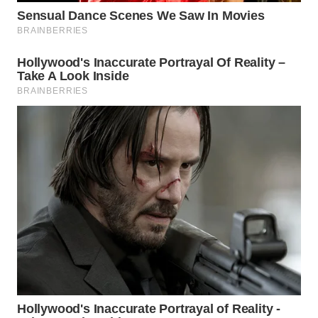
WAHANA
DESA
WISATA
LAPAK
WAHANA
Wahana
Network
KONSUMEN
LISTRIK
MASYARAKAT
KELISTRIKAN
WALINKI