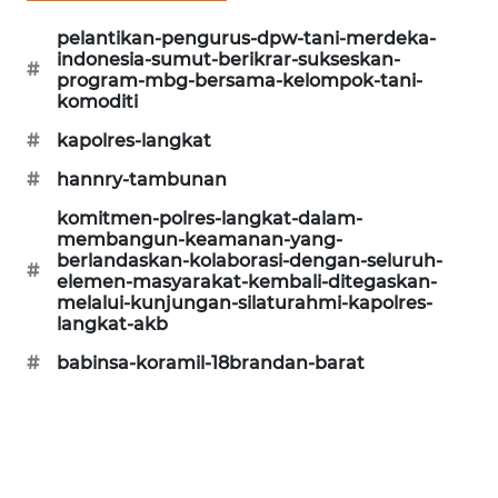
SONYA
pelantikan-pengurus-dpw-tani-merdeka-
ASA
indonesia-sumut-berikrar-sukseskan-
#
NEWS
program-mbg-bersama-kelompok-tani-
komoditi
#
kapolres-langkat
#
hannry-tambunan
komitmen-polres-langkat-dalam-
membangun-keamanan-yang-
berlandaskan-kolaborasi-dengan-seluruh-
#
elemen-masyarakat-kembali-ditegaskan-
melalui-kunjungan-silaturahmi-kapolres-
langkat-akb
#
babinsa-koramil-18brandan-barat