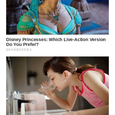
WN
TAPANULI
TENGAH
WN DELI
SERDANG
WN
TEBING
TINGGI
WN
PAKPAK
WN
KARAWANG
WN