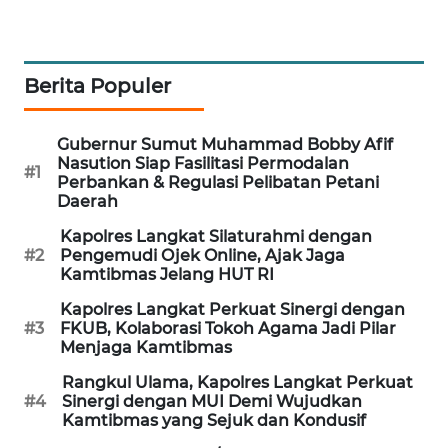
KARING
NEWS
Berita Populer
JURNAL
MARITIM
Gubernur Sumut Muhammad Bobby Afif
Nasution Siap Fasilitasi Permodalan
#1
HUMBANG
Perbankan & Regulasi Pelibatan Petani
NEWS
Daerah
Kapolres Langkat Silaturahmi dengan
GARONGGANG
#2
Pengemudi Ojek Online, Ajak Jaga
Kamtibmas Jelang HUT RI
NEWS
Kapolres Langkat Perkuat Sinergi dengan
FISUELRI
#3
FKUB, Kolaborasi Tokoh Agama Jadi Pilar
Menjaga Kamtibmas
ID
Rangkul Ulama, Kapolres Langkat Perkuat
#4
Sinergi dengan MUI Demi Wujudkan
ENERGI
Kamtibmas yang Sejuk dan Kondusif
NEWS