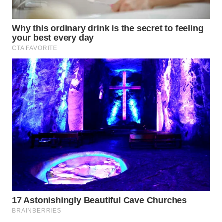
BEKASI
WN
BOGOR
WN
DEPOK
WN
TAPANULI
UTARA
WN
SAMOSIR
WN
PADANG
LAWAS