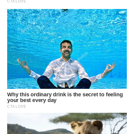
Wahana
Media
Group
WAHANA
NEWS
WAHANA
TANI
WAHANA
ADVOKAT
WAHANA
INFRASTRUKTUR
WAHANA
KONSUMEN