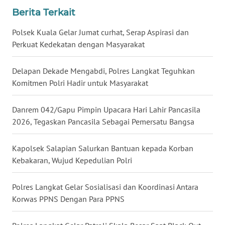
Berita Terkait
WN
MALUKU
Polsek Kuala Gelar Jumat curhat, Serap Aspirasi dan
Perkuat Kedekatan dengan Masyarakat
WN
MALUT
Delapan Dekade Mengabdi, Polres Langkat Teguhkan
Komitmen Polri Hadir untuk Masyarakat
WN
DAIRI
Danrem 042/Gapu Pimpin Upacara Hari Lahir Pancasila
2026, Tegaskan Pancasila Sebagai Pemersatu Bangsa
WN
DANAU
Kapolsek Salapian Salurkan Bantuan kepada Korban
TOBA
Kebakaran, Wujud Kepedulian Polri
WN
Polres Langkat Gelar Sosialisasi dan Koordinasi Antara
NIAS
Korwas PPNS Dengan Para PPNS
WN