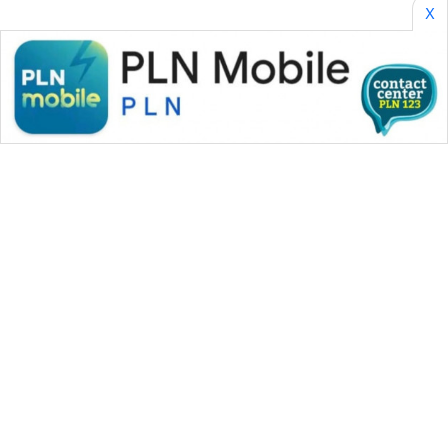
X
WAHANA MEDIA GROUP
|
|
|
WAHANA NEWS co
WAHANA TANI
WAHANA ADVOKAT
|
|
WAHANA INFRASTRUKTUR
WAHANA KONSUMEN
|
|
|
WAHANA LISTRIK
WAHANA TRAVEL
WAHANA TV