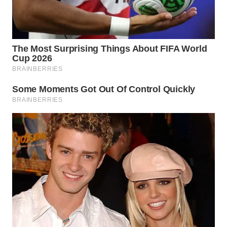
WN
PRIANGAN
TIMUR
WN
SEMARANG
WN
SOLO
WN
BOROBUDUR
WN
MADURA
WN
SURABAYA