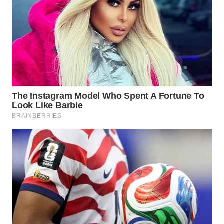
WN
INDRAMAYU
WN
KUNINGAN
WN
MAJALENGKA
WN
SUBANG
WN
SUKABUMI
WN
PURWAKARTA