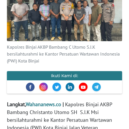
Informasi
INDEKS
BERITA
KONTAK
Kapolres Binjai AKBP Bambang C Utomo S.I.K
KAMI
bersilahturahmi ke Kantor Persatuan Wartawan Indonesia
(PWI) Kota Binjai
INFO
IKLAN
Ikuti Kami di:
TENTANG
KAMI
Langkat,
Wahananews.co
|
Kapolres Binjai AKBP
PEDOMAN
Bambang Christanto Utomo SH S.I.K Msi
MEDIA
SIBER
bersilahturahmi ke Kantor Persatuan Wartawan
Indonesia (PWI) Kota Binjai Jalan Veteran