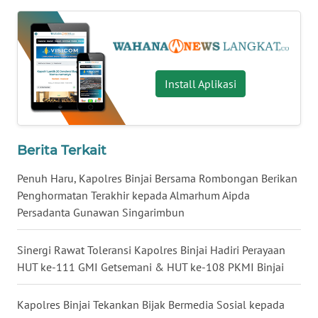
WN
MALUKU
WN
Install Aplikasi
MALUT
WN
DAIRI
Berita Terkait
Penuh Haru, Kapolres Binjai Bersama Rombongan Berikan
WN
Penghormatan Terakhir kepada Almarhum Aipda
DANAU
Persadanta Gunawan Singarimbun
TOBA
Sinergi Rawat Toleransi Kapolres Binjai Hadiri Perayaan
WN
NIAS
HUT ke-111 GMI Getsemani & HUT ke-108 PKMI Binjai
WN
Kapolres Binjai Tekankan Bijak Bermedia Sosial kepada