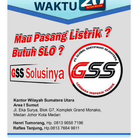
WN
BANTEN
WN
NTT
WN
KEPRI
WN
PAPUA
WN
PAPUA
BARAT
WN
RIAU