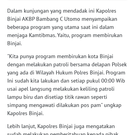
Dalam kunjungan yang mendadak ini Kapolres
WN
Binjai AKBP Bambang C Utomo menyampaikan
SERAMBI
beberapa program yang utama saat ini dalam
menjaga Kamtibmas. Yaitu, program membirukan
WN
Binjai.
JAMBI
"Kita punya program membirukan kota Binjai
WN
dengan melakukan patroli bersama delapan Polsek
SULTRA
yang ada di Wilayah Hukum Polres Binjai. Program
Ini sudah kita lakukan dan setiap pukul 00:00 Wib
WN
usai apel langsung melakukan keliling patroli
NTB
lampu biru dan disetiap titik rawan seperti
simpang mengawati dilakukan pos pam" ungkap
WN
SULTENG
Kapolres Binjai.
Lebih lanjut, Kapolres Binjai juga mengatakan
WN
sudah melakukan pemberitahuan kepada pihak
SULBAR