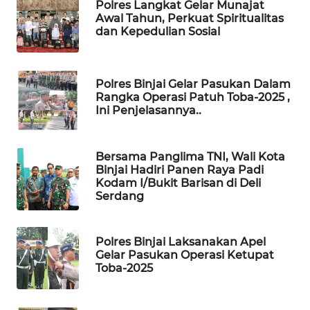
Polres Langkat Gelar Munajat
Awal Tahun, Perkuat Spiritualitas
PORTAL
dan Kepedulian Sosial
KONSUMEN
FORWAMKI
Polres Binjai Gelar Pasukan Dalam
Rangka Operasi Patuh Toba-2025 ,
Ini Penjelasannya..
ALPERKLINAS
FORJASIDA
Bersama Panglima TNI, Wali Kota
Binjai Hadiri Panen Raya Padi
Kodam I/Bukit Barisan di Deli
TAMBANG
Serdang
NEWS
SITUNGIR
Polres Binjai Laksanakan Apel
NEWS
Gelar Pasukan Operasi Ketupat
Toba-2025
SIDIKALANG
NEWS