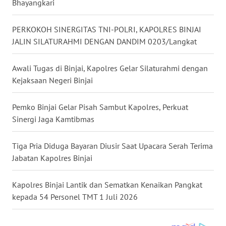
LANGKAT
Bhayangkari
WN
PERKOKOH SINERGITAS TNI-POLRI, KAPOLRES BINJAI
TAPANULI
JALIN SILATURAHMI DENGAN DANDIM 0203/Langkat
SELATAN
Awali Tugas di Binjai, Kapolres Gelar Silaturahmi dengan
WN
Kejaksaan Negeri Binjai
TANJUNG
LESUNG
Pemko Binjai Gelar Pisah Sambut Kapolres, Perkuat
Sinergi Jaga Kamtibmas
WN
KARO
Tiga Pria Diduga Bayaran Diusir Saat Upacara Serah Terima
Jabatan Kapolres Binjai
WN
SIMALUNGUN
Kapolres Binjai Lantik dan Sematkan Kenaikan Pangkat
kepada 54 Personel TMT 1 Juli 2026
WN
LABUHANBATU