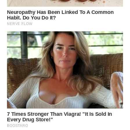
WN
INDRAMAYU
WN
KUNINGAN
WN
MAJALENGKA
WN
SUBANG
WN
SUKABUMI
WN
PURWAKARTA