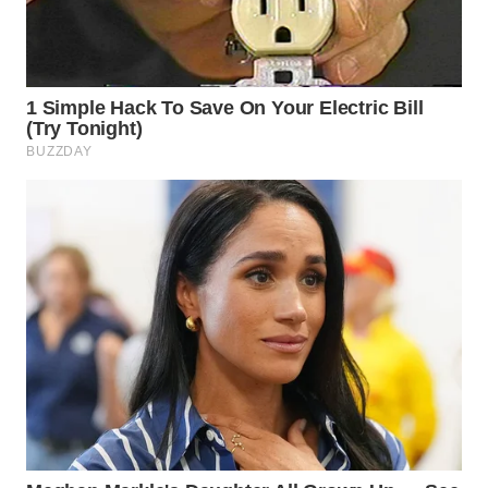
Wahana
Media
Group
WAHANA
NEWS
WAHANA
TANI
WAHANA
ADVOKAT
WAHANA
INFRASTRUKTUR
WAHANA
KONSUMEN