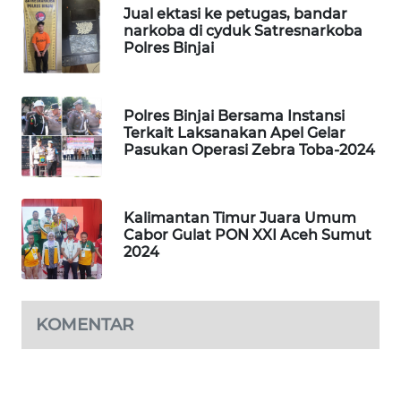
Jual ektasi ke petugas, bandar
narkoba di cyduk Satresnarkoba
SIBARAGAS
Polres Binjai
NEWS
METRO
Polres Binjai Bersama Instansi
SIANTAR
Terkait Laksanakan Apel Gelar
NEWS
Pasukan Operasi Zebra Toba-2024
METRO
MEDAN
Kalimantan Timur Juara Umum
NEWS
Cabor Gulat PON XXI Aceh Sumut
2024
METRO
JAKARTA
NEWS
KOMENTAR
KRT
NEWS