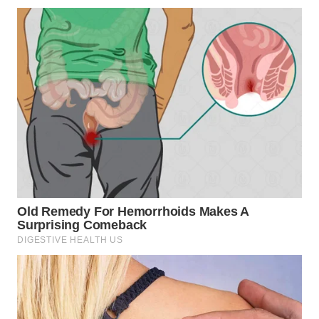
WN
PRIANGAN
TIMUR
WN
SEMARANG
WN
SOLO
WN
BOROBUDUR
WN
MADURA
WN
SURABAYA