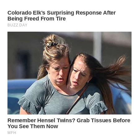
WAHANA
DESA
WISATA
LAPAK
WAHANA
Wahana
Network
KONSUMEN
LISTRIK
MASYARAKAT
KELISTRIKAN
WALINKI