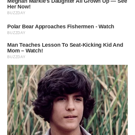
WAHANA
LISTRIK
WAHANA
TRAVEL
WAHANA
TV
WAHANANEWS
ID
WAHANANEWS
CO ID
WAHANANEWS
NET