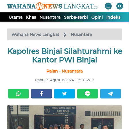
Utama
Khas
Nusantara
Serba-serbi
Opini
Indeks
WAHANA
Tutup
TV
Wahana News Langkat
Nusantara
Kapolres Binjai Silahturahmi ke
UTAMA
Kantor PWI Binjai
KHAS
Paian - Nusantara
Rabu, 21 Agustus 2024 - 15:28 WIB
NUSANTARA
SERBA-
SERBI
OPINI