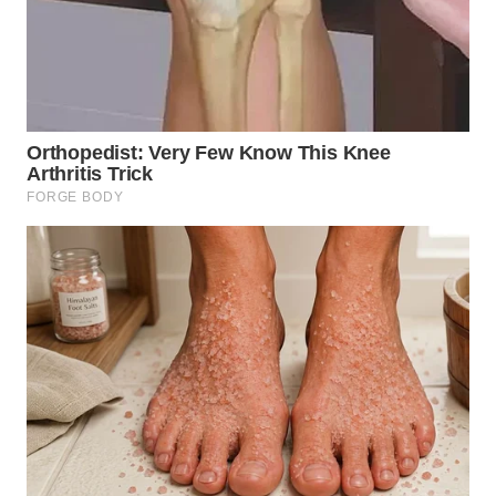
WN
SUMEDANG
WN
CIANJUR
WN
KEPULAUAN
SERIBU
WN
TANGERANG
WN
BINJAI
WN
CIREBON