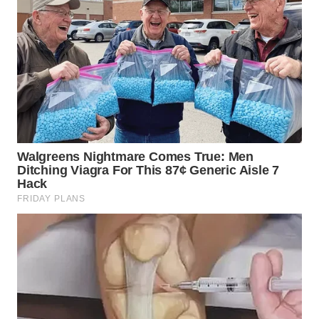
BEKASI
WN
BOGOR
WN
DEPOK
WN
TAPANULI
UTARA
WN
SAMOSIR
WN
PADANG
LAWAS