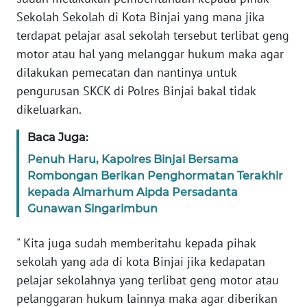
Sekolah Sekolah di Kota Binjai yang mana jika
WN
terdapat pelajar asal sekolah tersebut terlibat geng
BABEL
motor atau hal yang melanggar hukum maka agar
dilakukan pemecatan dan nantinya untuk
WN
pengurusan SKCK di Polres Binjai bakal tidak
SUMBAR
dikeluarkan.
WN
Baca Juga:
SUMSEL
Penuh Haru, Kapolres Binjai Bersama
Rombongan Berikan Penghormatan Terakhir
WN
kepada Almarhum Aipda Persadanta
BENGKULU
Gunawan Singarimbun
WN
" Kita juga sudah memberitahu kepada pihak
LAMPUNG
sekolah yang ada di kota Binjai jika kedapatan
pelajar sekolahnya yang terlibat geng motor atau
WN
pelanggaran hukum lainnya maka agar diberikan
JATENG