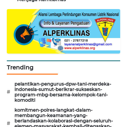
CILEUNGSI
NEWS
BERKAT
NEWS
BERAMPU
NEWS
Trending
ANUGERAH
NEWS
pelantikan-pengurus-dpw-tani-merdeka-
indonesia-sumut-berikrar-sukseskan-
AKHLAK
#
program-mbg-bersama-kelompok-tani-
ID
komoditi
komitmen-polres-langkat-dalam-
PERAPKI
membangun-keamanan-yang-
NEWS
berlandaskan-kolaborasi-dengan-seluruh-
#
elemen-masyarakat-kembali-ditegaskan-