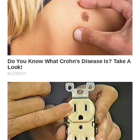
WN
NATUNA
WN
BINTAN
WN
MANDALIKA
WN
LIKUPANG
WN
LABUANBAJO
WN
BORNEO