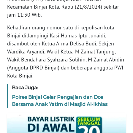
REDAKSI
Kecamatan Binjai Kota, Rabu (21/8/2024) sekitar
jam 11:30 Wib.
KARIR
Kehadiran orang nomor satu di kepolisan kota
Binjai didampingi Kasi Humas Iptu Junaidi,
DISCLAIMER
disambut oleh Ketua Arma Delisa Budi, Sekjen
Wahana
Wardika Aryandi, Wakil Ketua M Zainal Tanjung,
News
Wakil Bendahara Syahzara Solihin, M Zainal Abidin
Regional
(Anggota DPRD Binjai) dan beberapa anggota PWI
Kota Binjai.
WN
SUMUT
Baca Juga:
Polres Binjai Gelar Pengajian dan Doa
WN
Bersama Anak Yatim di Masjid Al-Ikhlas
JAKARTA
WN
JABAR