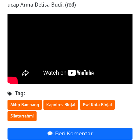
ucap Arma Delisa Budi. (
red
)
WN
KALTARA
WN
KALSEL
WN
KALTIM
WN
SULSEL
Tag:
Akbp Bambang
Kapolres Binjai
Pwi Kota Binjai
WN
GORONTALO
Silaturrahmi
WN
Beri Komentar
SULUT