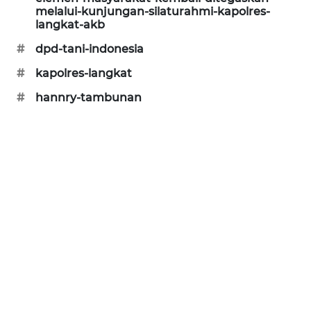
melalui-kunjungan-silaturahmi-kapolres-
SONYA
langkat-akb
ASA
NEWS
#
dpd-tani-indonesia
#
kapolres-langkat
#
hannry-tambunan