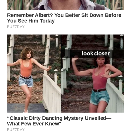
WAHANA
SPORT
WAHANA
UMKM
WAHANA
SELEB
WAHANA
PERSONA
WAHANA
OTOMOTIF
WAHANA
HEALTH