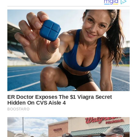
WN
TAPANULI
TENGAH
WN DELI
SERDANG
WN
TEBING
TINGGI
WN
PAKPAK
WN
KARAWANG
WN