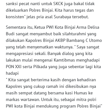
sanksi pecat nanti untuk SKCK juga bakal tidak
dikeluarkan Polres Binjai. Kita harus tegas dan
WN
NUSANTARA
konsisten" jelas pria asal Surabaya tersebut.
Sementara itu, Ketua PWI Kota Binjai Arma Delisa
WN
Budi sangat menyambut baik silahturahmi yang
JOGJA
dilakukan Kapolres Binjai AKBP Bambang C Utomo
yang telah menyematkan waktunya. " Saya sangat
WN
JATIM
mengapresiasi sekali. Banyak dialog yang kita
lakukan mulai mengenai Kamtibmas menghadapi
WN
PON XXI serta Pilkada yang juga sebentar lagi kita
BALI
hadapi
" Kita sangat berterima kasih dengan kehadiran
WN
Kapolres yang cukup ramah ini dikesibukan nya
KALBAR
masih sempat datang bersama kasi Humas ke
markas wartawan. Untuk itu, sebagai mitra polri
WN
PWI kota Binjai mendukung program Polres Binjai"
KALTENG