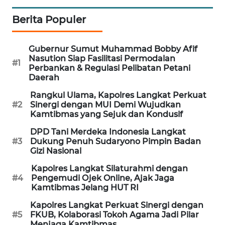
KARING
Berita Populer
NEWS
Gubernur Sumut Muhammad Bobby Afif
JURNAL
Nasution Siap Fasilitasi Permodalan
#1
MARITIM
Perbankan & Regulasi Pelibatan Petani
Daerah
HUMBANG
Rangkul Ulama, Kapolres Langkat Perkuat
NEWS
#2
Sinergi dengan MUI Demi Wujudkan
Kamtibmas yang Sejuk dan Kondusif
GARONGGANG
DPD Tani Merdeka Indonesia Langkat
NEWS
#3
Dukung Penuh Sudaryono Pimpin Badan
Gizi Nasional
FISUELRI
Kapolres Langkat Silaturahmi dengan
ID
#4
Pengemudi Ojek Online, Ajak Jaga
Kamtibmas Jelang HUT RI
ENERGI
Kapolres Langkat Perkuat Sinergi dengan
NEWS
#5
FKUB, Kolaborasi Tokoh Agama Jadi Pilar
Menjaga Kamtibmas