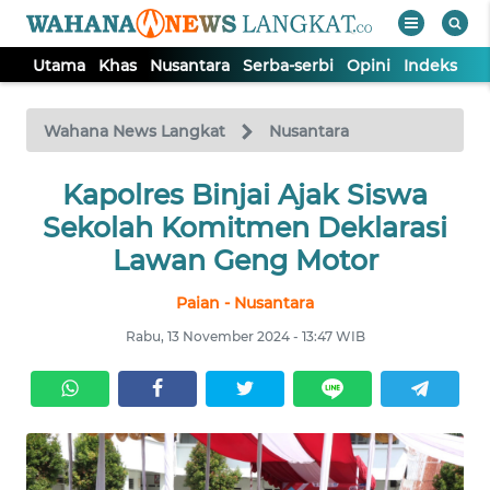
Utama
Khas
Nusantara
Serba-serbi
Opini
Indeks
WAHANA
Tutup
TV
Wahana News Langkat
Nusantara
Kapolres Binjai Ajak Siswa
UTAMA
Sekolah Komitmen Deklarasi
KHAS
Lawan Geng Motor
Paian - Nusantara
NUSANTARA
Rabu, 13 November 2024 - 13:47 WIB
SERBA-
SERBI
OPINI