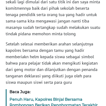
sekali lagi dimulai dari satu titik ini dan saya minta
komitmennya baik dari pihak sekolah beserta
WN
tenaga pendidik serta orang tua yang hadir untuk
NUSANTARA
sama-sama kita mengawasi jangan nanti tiba
masanya sudah tertangkap sudah melakukan suatu
WN
JOGJA
tindak pidana memohon minta tolong
Setelah selesai memberikan arahan selanjutnya
WN
kapolres bersama dengan tamu yang hadir
JATIM
memberiakn helm kepada siswa sebagai simbol
bahwa para pelajar tidak akan mengikuti kegiatan
WN
BALI
dari geng motor dan dilanjutkan dengan penanda
tanganan deklarasi yang diikuti juga oleh para
WN
siswa maupun siswi serta para guru
KALBAR
Baca Juga:
WN
Penuh Haru, Kapolres Binjai Bersama
KALTENG
Rombongan Berikan Penghormatan Terakhir