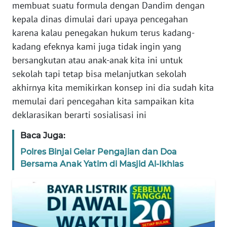
membuat suatu formula dengan Dandim dengan
kepala dinas dimulai dari upaya pencegahan
WN
BANTEN
karena kalau penegakan hukum terus kadang-
kadang efeknya kami juga tidak ingin yang
WN
bersangkutan atau anak-anak kita ini untuk
NTT
sekolah tapi tetap bisa melanjutkan sekolah
akhirnya kita memikirkan konsep ini dia sudah kita
WN
memulai dari pencegahan kita sampaikan kita
KEPRI
deklarasikan berarti sosialisasi ini
WN
Baca Juga:
PAPUA
Polres Binjai Gelar Pengajian dan Doa
Bersama Anak Yatim di Masjid Al-Ikhlas
WN
PAPUA
BARAT
WN
RIAU