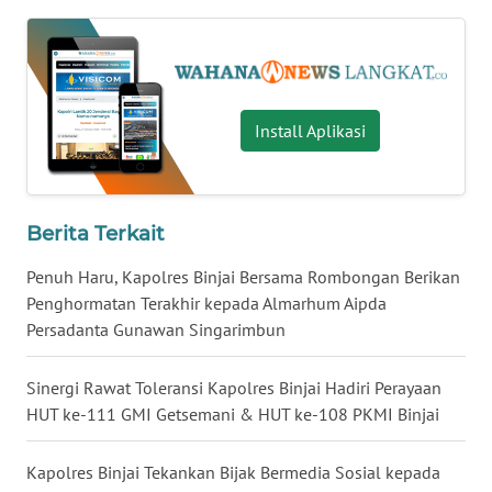
LANGKAT
WN
TAPANULI
SELATAN
Install Aplikasi
WN
TANJUNG
LESUNG
Berita Terkait
WN
Penuh Haru, Kapolres Binjai Bersama Rombongan Berikan
KARO
Penghormatan Terakhir kepada Almarhum Aipda
Persadanta Gunawan Singarimbun
WN
SIMALUNGUN
Sinergi Rawat Toleransi Kapolres Binjai Hadiri Perayaan
HUT ke-111 GMI Getsemani & HUT ke-108 PKMI Binjai
WN
LABUHANBATU
Kapolres Binjai Tekankan Bijak Bermedia Sosial kepada