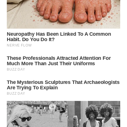
WN
INDRAMAYU
WN
KUNINGAN
WN
MAJALENGKA
WN
SUBANG
WN
SUKABUMI
WN
PURWAKARTA