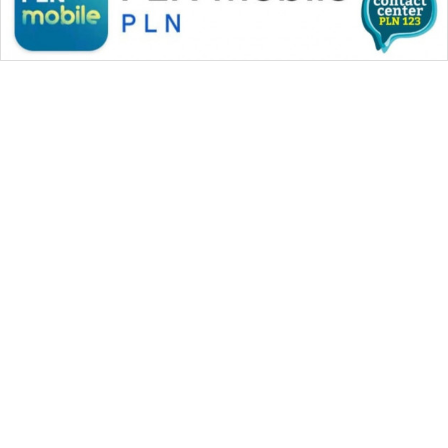
WAHANA MEDIA GROUP
|
|
|
WAHANA NEWS co
WAHANA TANI
WAHANA ADVOKAT
|
|
WAHANA INFRASTRUKTUR
WAHANA KONSUMEN
|
|
|
WAHANA LISTRIK
WAHANA TRAVEL
WAHANA TV
|
|
|
WAHANANEWS id
WAHANANEWS CO ID
WAHANANEWS NET
|
|
|
WAHANA SPORT ID
Wahana UMKM
Wahana Seleb
|
|
|
Wahana Persona
Wahana Otomotif
Wahana Health