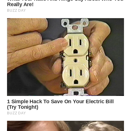
Wahana
Media
Group
WAHANA
NEWS
WAHANA
TANI
WAHANA
ADVOKAT
WAHANA
INFRASTRUKTUR
WAHANA
KONSUMEN