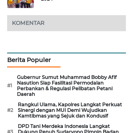
KARING
NEWS
KOMENTAR
JURNAL
MARITIM
HUMBANG
Berita Populer
NEWS
GARONGGANG
Gubernur Sumut Muhammad Bobby Afif
NEWS
Nasution Siap Fasilitasi Permodalan
#1
Perbankan & Regulasi Pelibatan Petani
Daerah
FISUELRI
ID
Rangkul Ulama, Kapolres Langkat Perkuat
#2
Sinergi dengan MUI Demi Wujudkan
Kamtibmas yang Sejuk dan Kondusif
ENERGI
NEWS
DPD Tani Merdeka Indonesia Langkat
#3
Dukung Penuh Sudaryono Pimpin Badan