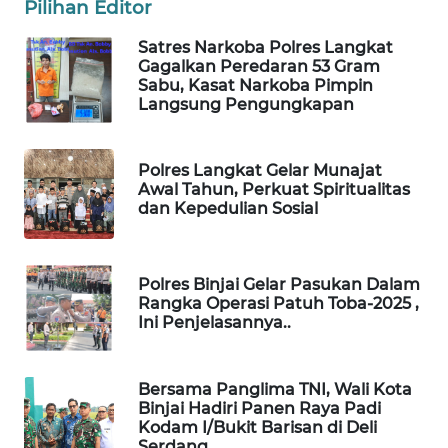
Pilihan Editor
PORTAL
Satres Narkoba Polres Langkat
KONSUMEN
Gagalkan Peredaran 53 Gram
Sabu, Kasat Narkoba Pimpin
Langsung Pengungkapan
FORWAMKI
ALPERKLINAS
Polres Langkat Gelar Munajat
Awal Tahun, Perkuat Spiritualitas
dan Kepedulian Sosial
FORJASIDA
TAMBANG
Polres Binjai Gelar Pasukan Dalam
NEWS
Rangka Operasi Patuh Toba-2025 ,
Ini Penjelasannya..
SITUNGIR
NEWS
Bersama Panglima TNI, Wali Kota
Binjai Hadiri Panen Raya Padi
SIDIKALANG
Kodam I/Bukit Barisan di Deli
NEWS
Serdang