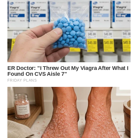
WN
SUMEDANG
WN
CIANJUR
WN
KEPULAUAN
SERIBU
WN
TANGERANG
WN
BINJAI
WN
CIREBON