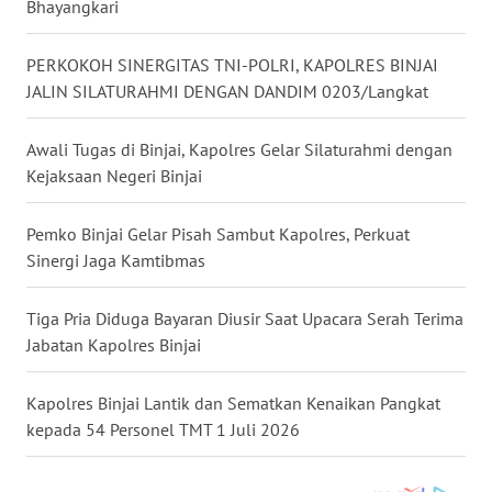
Bhayangkari
WN
TAPANULI
PERKOKOH SINERGITAS TNI-POLRI, KAPOLRES BINJAI
TENGAH
JALIN SILATURAHMI DENGAN DANDIM 0203/Langkat
WN DELI
SERDANG
Awali Tugas di Binjai, Kapolres Gelar Silaturahmi dengan
Kejaksaan Negeri Binjai
WN
TEBING
Pemko Binjai Gelar Pisah Sambut Kapolres, Perkuat
TINGGI
Sinergi Jaga Kamtibmas
WN
Tiga Pria Diduga Bayaran Diusir Saat Upacara Serah Terima
PAKPAK
Jabatan Kapolres Binjai
WN
Kapolres Binjai Lantik dan Sematkan Kenaikan Pangkat
KARAWANG
kepada 54 Personel TMT 1 Juli 2026
WN