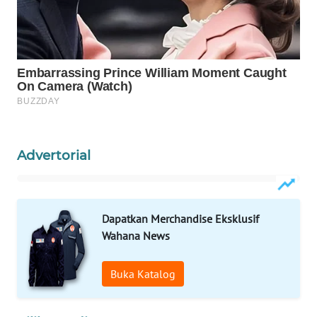
ID
MAWAKA
ID
MARTABAT
NET
PLN
Advertorial
WATCH
MKLI
Dapatkan Merchandise Eksklusif
LPKKI
Wahana News
LKKI
Buka Katalog
KOPEKLIN