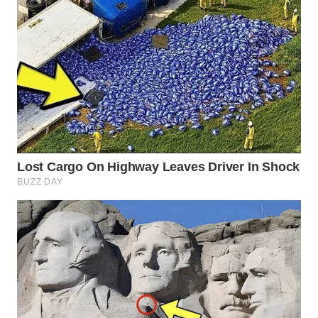
WAHANA
SPORT
WAHANA
UMKM
WAHANA
SELEB
WAHANA
PERSONA
WAHANA
OTOMOTIF
WAHANA
HEALTH