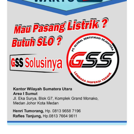
WN
SERAMBI
WN
JAMBI
WN
SULTRA
WN
NTB
WN
SULTENG
WN
SULBAR