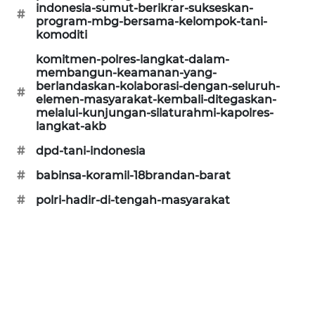
indonesia-sumut-berikrar-sukseskan-
#
SONYA
program-mbg-bersama-kelompok-tani-
ASA
komoditi
NEWS
komitmen-polres-langkat-dalam-
membangun-keamanan-yang-
berlandaskan-kolaborasi-dengan-seluruh-
#
elemen-masyarakat-kembali-ditegaskan-
melalui-kunjungan-silaturahmi-kapolres-
langkat-akb
#
dpd-tani-indonesia
#
babinsa-koramil-18brandan-barat
#
polri-hadir-di-tengah-masyarakat