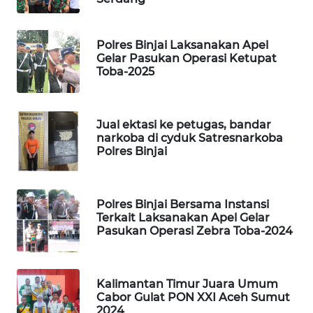
SIBARAGAS
Polres Binjai Laksanakan Apel
NEWS
Gelar Pasukan Operasi Ketupat
Toba-2025
METRO
SIANTAR
NEWS
Jual ektasi ke petugas, bandar
narkoba di cyduk Satresnarkoba
METRO
Polres Binjai
MEDAN
NEWS
Polres Binjai Bersama Instansi
METRO
Terkait Laksanakan Apel Gelar
Pasukan Operasi Zebra Toba-2024
JAKARTA
NEWS
KRT
Kalimantan Timur Juara Umum
Cabor Gulat PON XXI Aceh Sumut
NEWS
2024