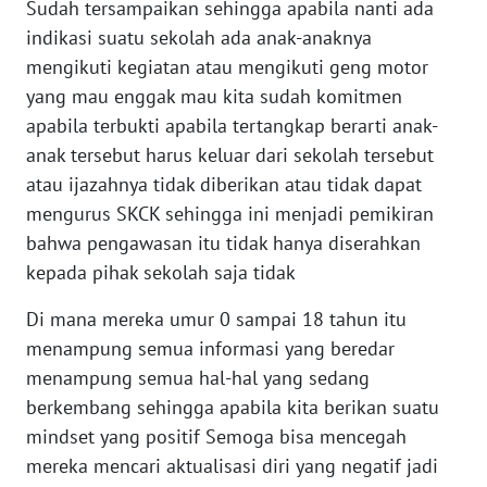
Sudah tersampaikan sehingga apabila nanti ada
indikasi suatu sekolah ada anak-anaknya
WN
mengikuti kegiatan atau mengikuti geng motor
BABEL
yang mau enggak mau kita sudah komitmen
apabila terbukti apabila tertangkap berarti anak-
WN
anak tersebut harus keluar dari sekolah tersebut
SUMBAR
atau ijazahnya tidak diberikan atau tidak dapat
mengurus SKCK sehingga ini menjadi pemikiran
WN
SUMSEL
bahwa pengawasan itu tidak hanya diserahkan
kepada pihak sekolah saja tidak
WN
Di mana mereka umur 0 sampai 18 tahun itu
BENGKULU
menampung semua informasi yang beredar
WN
menampung semua hal-hal yang sedang
LAMPUNG
berkembang sehingga apabila kita berikan suatu
mindset yang positif Semoga bisa mencegah
WN
mereka mencari aktualisasi diri yang negatif jadi
JATENG