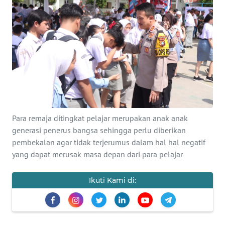
Informasi
INDEKS
BERITA
KONTAK
KAMI
INFO
Para remaja ditingkat pelajar merupakan anak anak
IKLAN
generasi penerus bangsa sehingga perlu diberikan
pembekalan agar tidak terjerumus dalam hal hal negatif
TENTANG
yang dapat merusak masa depan dari para pelajar
KAMI
Ikuti Kami di:
PEDOMAN
MEDIA
SIBER