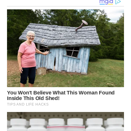
BEKASI
WN
BOGOR
WN
DEPOK
WN
TAPANULI
UTARA
WN
SAMOSIR
WN
PADANG
LAWAS