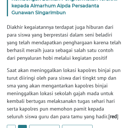
kepada Almarhum Aipda Persadanta
WN
Gunawan Singarimbun
KALTARA
Diakhir kegaiatannya terdapat juga hiburan dari
WN
para siswa yang berprestasi dalam seni beladiri
KALSEL
yang telah mendapatkan penghargaan karena telah
berhasil meraih juara sebagai salah satu contoh
WN
dari penyaluran hobi melalui kegiatan positif
KALTIM
Saat akan meninggalkan lokasi kapolres binjai pun
WN
turut diiringi oleh para siswa dari tingkt smp dan
SULSEL
sma yang akan mengantarkan kapolres binjai
meninggalkan lokasi sekolah gajah mada untuk
WN
kembali bertugas melaksanakn tugas sehari hari
GORONTALO
serta kapolres pun memohon pamit kepada
seluruh siswa guru dan para tamu yang hadir.[
red
]
WN
SULUT