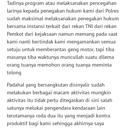
Tadinya program atau melaksanakan pencegahan
REDAKSI
larinya kepada penegakan hukum kami dari Polres
sudah maksimal melaksanakan penegakan hukum
KARIR
bersama instansi terkait dari rekan TNI dari rekan
Pemkot dari kejaksaan namun memang pada saat
DISCLAIMER
kami nanti bertindak kami mengamankan semua
setuju untuk memberantas geng motor, tapi tiba
Wahana
News
masanya tiba waktunya muncullah suatu dilema
Regional
orang tuanya memohon orang tuanya meminta
tolong
WN
SUMUT
Padahal yang bersangkutan disinyalir sudah
melakukan berbagai macam aktivitas mungkin
WN
aktivitas itu tidak perlu ditegaskan di sini salah
JAKARTA
satunya melukai pengendara kendaraan lain
terutamanya roda dua itu yang menjadi kontra
WN
produktif bagi kami sehingga akhirnya saya
JABAR