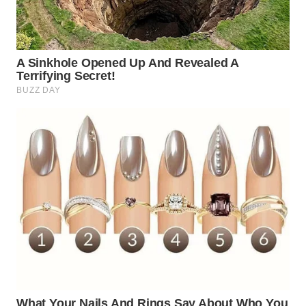
WN
NATUNA
WN
BINTAN
WN
MANDALIKA
WN
LIKUPANG
WN
LABUANBAJO
WN
BORNEO