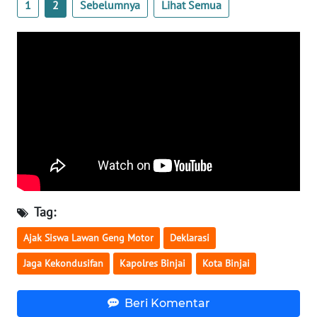
1
2
Sebelumnya
Lihat Semua
WN
MALUKU
WN
MALUT
WN
DAIRI
WN
DANAU
Tag:
TOBA
Ajak Siswa Lawan Geng Motor
Deklarasi
WN
Jaga Kekondusifan
Kapolres Binjai
Kota Binjai
NIAS
WN
Beri Komentar