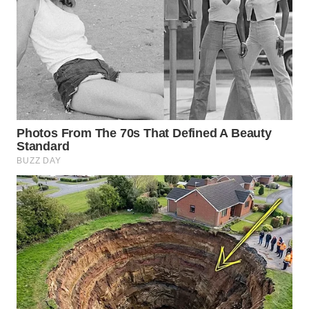
WN
PRIANGAN
TIMUR
WN
SEMARANG
WN
SOLO
WN
BOROBUDUR
WN
MADURA
WN
SURABAYA