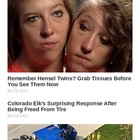
WAHANA
LISTRIK
WAHANA
TRAVEL
WAHANA
TV
WAHANANEWS
ID
WAHANANEWS
CO ID
WAHANANEWS
NET