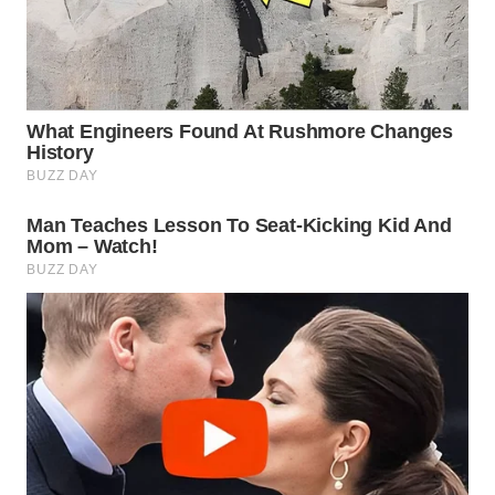
WAHANA
DESA
WISATA
LAPAK
WAHANA
Wahana
Network
KONSUMEN
LISTRIK
MASYARAKAT
KELISTRIKAN
WALINKI