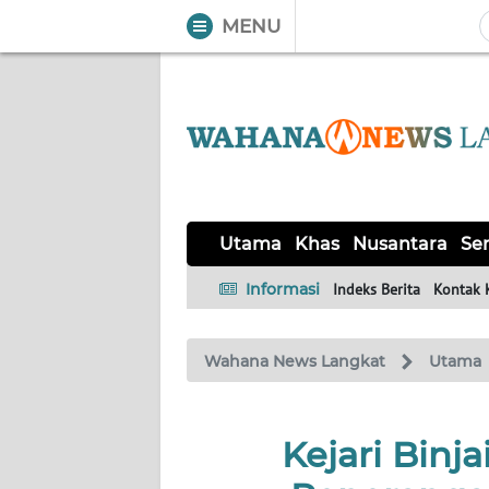
MENU
WAHANA
Tutup
TV
UTAMA
KHAS
Utama
Khas
Nusantara
Ser
NUSANTARA
Informasi
Indeks Berita
Kontak 
SERBA-
Wahana News Langkat
Utama
SERBI
OPINI
Kejari Binja
Informasi