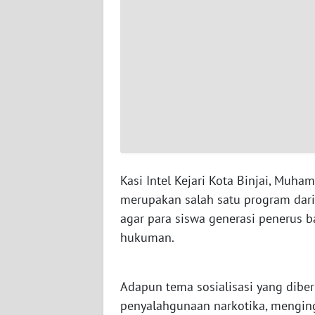
WN
SERAMBI
WN
JAMBI
WN
SULTRA
WN
Kasi Intel Kejari Kota Binjai, Muh
NTB
merupakan salah satu program dari
agar para siswa generasi penerus b
WN
hukuman.
SULTENG
WN
Adapun tema sosialisasi yang diber
SULBAR
penyalahgunaan narkotika, menging