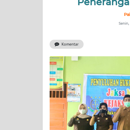
Peneranga
INDEKS
Pa
BERITA
Senin,
KONTAK
KAMI
Komentar
INFO
IKLAN
TENTANG
KAMI
PEDOMAN
MEDIA
SIBER
REDAKSI