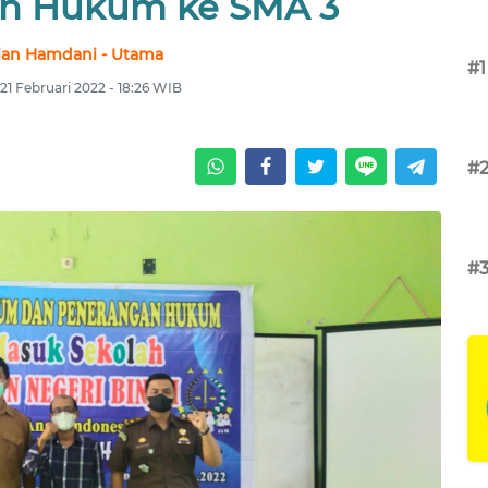
n Hukum ke SMA 3
ian Hamdani - Utama
#1
 21 Februari 2022 - 18:26 WIB
#
#