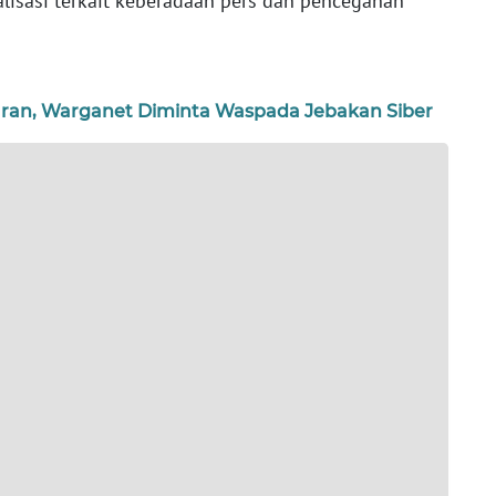
lisasi terkait keberadaan pers dan pencegahan
aran, Warganet Diminta Waspada Jebakan Siber