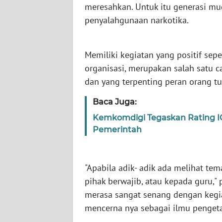
meresahkan. Untuk itu generasi mu
WN
penyalahgunaan narkotika.
BABEL
WN
Memiliki kegiatan yang positif sep
SUMBAR
organisasi, merupakan salah satu c
dan yang terpenting peran orang t
WN
SUMSEL
Baca Juga:
Kemkomdigi Tegaskan Rating IG
WN
Pemerintah
BENGKULU
WN
"Apabila adik- adik ada melihat t
LAMPUNG
pihak berwajib, atau kepada guru," 
merasa sangat senang dengan kegia
WN
JATENG
mencerna nya sebagai ilmu penget