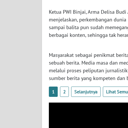
WN
NUSANTARA
Ketua PWI Binjai, Arma Delisa Bud
menjelaskan, perkembangan dunia d
WN
sampai balita pun sudah memegan
JOGJA
berbagai konten, sehingga tak hera
WN
JATIM
Masyarakat sebagai penikmat beri
sebuah berita. Media masa dan med
WN
melalui proses peliputan jurnalist
BALI
sumber berita yang kompeten dan 
WN
1
2
Selanjutnya
Lihat Sem
KALBAR
WN
KALTENG