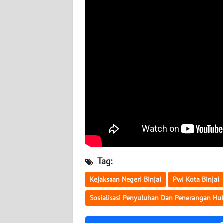
WN
KALTARA
WN
KALSEL
WN
KALTIM
WN
SULSEL
WN
Tag:
GORONTALO
Kejaksaan Negeri Binjai
Pwi Kota Binjai
WN
Sosialisasi Penyuluhan Dan Penerangan H
SULUT