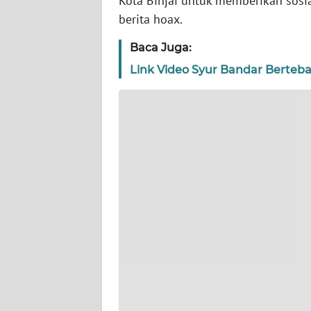
Kota Binjai untuk memberikan sosia
WN
berita hoax.
BANTEN
Baca Juga:
WN
Link Video Syur Bandar Berteb
NTT
WN
KEPRI
WN
PAPUA
WN
PAPUA
BARAT
WN
RIAU