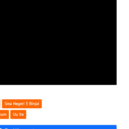
Sma Negeri 3 Binjai
ukum
Uu Ite