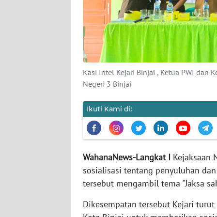
KARIR
DISCLAIMER
Wahana
Kasi Intel Kejari Binjai , Ketua PWI dan
News
Negeri 3 Binjai
Regional
Ikuti Kami di:
WN
SUMUT
WN
WahanaNews-Langkat I
Kejaksaan N
JAKARTA
sosialisasi tentang penyuluhan da
tersebut mengambil tema "Jaksa sah
WN
JABAR
Dikesempatan tersebut Kejari turu