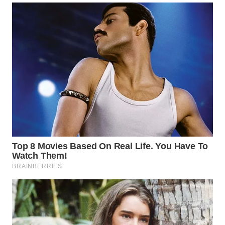
BEKASI
WN
BOGOR
WN
DEPOK
WN
TAPANULI
UTARA
WN
SAMOSIR
WN
PADANG
LAWAS