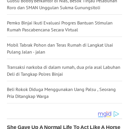
LANGKAT
Gubsu Bobby Berkantor di Nias, Besok Tinjau Pelabuhan
Roro dan SMAN Unggulan Sukma Gunungsitoli
WN
TAPANULI
Pemko Binjai Ikuti Evaluasi Progres Bantuan Stimulan
SELATAN
Rumah Pascabencana Secara Virtual
WN
Mobil Tabrak Pohon dan Teras Rumah di Langkat Usai
TANJUNG
Pulang Jalan - jalan
LESUNG
Transaksi narkoba di dalam rumah, dua pria asal Labuhan
WN
Deli di Tangkap Polres Binjai
KARO
Beli Rokok Diduga Menggunakan Uang Palsu , Seorang
WN
Pria Ditangkap Warga
SIMALUNGUN
WN
LABUHANBATU