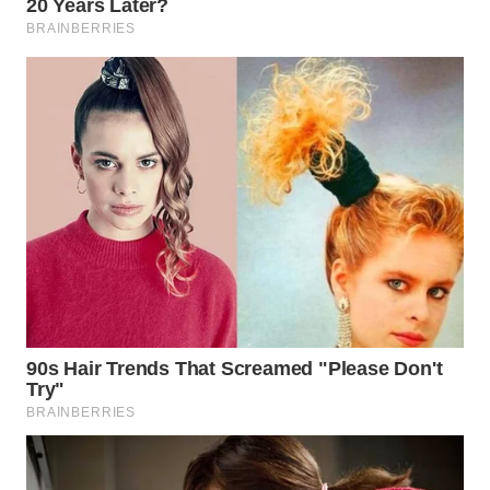
WN
NATUNA
WN
BINTAN
WN
MANDALIKA
WN
LIKUPANG
WN
LABUANBAJO
WN
BORNEO