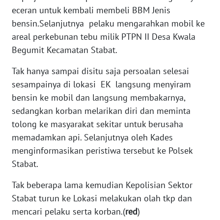
eceran untuk kembali membeli BBM Jenis
WN
bensin.Selanjutnya pelaku mengarahkan mobil ke
NUSANTARA
areal perkebunan tebu milik PTPN II Desa Kwala
Begumit Kecamatan Stabat.
WN
JOGJA
Tak hanya sampai disitu saja persoalan selesai
sesampainya di lokasi EK langsung menyiram
WN
bensin ke mobil dan langsung membakarnya,
JATIM
sedangkan korban melarikan diri dan meminta
tolong ke masyarakat sekitar untuk berusaha
WN
memadamkan api. Selanjutnya oleh Kades
BALI
menginformasikan peristiwa tersebut ke Polsek
Stabat.
WN
KALBAR
Tak beberapa lama kemudian Kepolisian Sektor
Stabat turun ke Lokasi melakukan olah tkp dan
WN
mencari pelaku serta korban.(
red
)
KALTENG