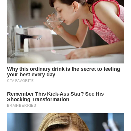
Wahana
Media
Group
WAHANA
NEWS
WAHANA
TANI
WAHANA
ADVOKAT
WAHANA
INFRASTRUKTUR
WAHANA
KONSUMEN