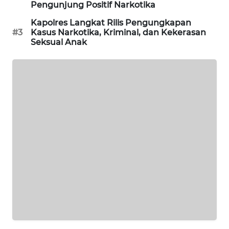
Pengunjung Positif Narkotika
Kapolres Langkat Rilis Pengungkapan
SIBARAGAS
#3
Kasus Narkotika, Kriminal, dan Kekerasan
NEWS
Seksual Anak
METRO
SIANTAR
NEWS
METRO
MEDAN
NEWS
METRO
JAKARTA
NEWS
KRT
NEWS