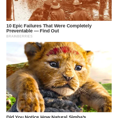
WN
INDRAMAYU
WN
KUNINGAN
WN
MAJALENGKA
WN
SUBANG
WN
SUKABUMI
WN
PURWAKARTA