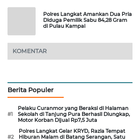
PORTAL
Polres Langkat Amankan Dua Pria
KONSUMEN
Diduga Pemilik Sabu 84,28 Gram
di Pulau Kampai
FORWAMKI
KOMENTAR
ALPERKLINAS
FORJASIDA
TAMBANG
Berita Populer
NEWS
SITUNGIR
Pelaku Curanmor yang Beraksi di Halaman
#1
Sekolah di Tanjung Pura Berhasil Diungkap,
NEWS
Motor Korban Dijual Rp7,5 Juta
Polres Langkat Gelar KRYD, Razia Tempat
SIDIKALANG
#2
Hiburan Malam di Batang Serangan, Satu
NEWS