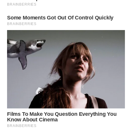
WN
TAPANULI
TENGAH
WN DELI
SERDANG
WN
TEBING
TINGGI
WN
PAKPAK
WN
KARAWANG
WN