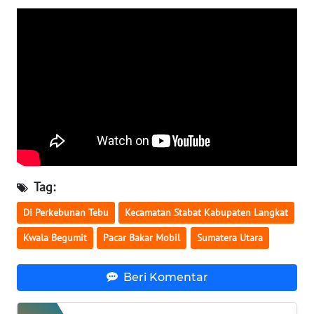
WN
KALTARA
WN
KALSEL
WN
KALTIM
WN
Tag:
SULSEL
Di Perkebunan Tebu
Kecamatan Stabat Kabupaten Langkat
WN
Kwala Begumit
Pacar Bakar Mobil
Sumatera Utara
GORONTALO
Beri Komentar
WN
SULUT