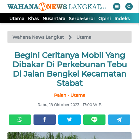
Utama
Khas
Nusantara
Serba-serbi
Opini
Indeks
WAHANA
Tutup
TV
Wahana News Langkat
Utama
Begini Ceritanya Mobil Yang
UTAMA
Dibakar Di Perkebunan Tebu
KHAS
Di Jalan Bengkel Kecamatan
Stabat
NUSANTARA
Paian - Utama
Rabu, 18 Oktober 2023 - 17:00 WIB
SERBA-
SERBI
OPINI