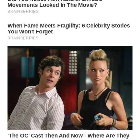
WN
PRIANGAN
TIMUR
WN
SEMARANG
WN
SOLO
WN
BOROBUDUR
WN
MADURA
WN
SURABAYA