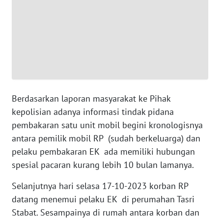
WN
SERAMBI
WN
JAMBI
Berdasarkan laporan masyarakat ke Pihak
WN
SULTRA
kepolisian adanya informasi tindak pidana
pembakaran satu unit mobil begini kronologisnya
WN
antara pemilik mobil RP (sudah berkeluarga) dan
NTB
pelaku pembakaran EK ada memiliki hubungan
spesial pacaran kurang lebih 10 bulan lamanya.
WN
SULTENG
Selanjutnya hari selasa 17-10-2023 korban RP
datang menemui pelaku EK di perumahan Tasri
WN
Stabat. Sesampainya di rumah antara korban dan
SULBAR