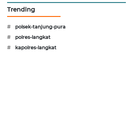
Trending
KARING
NEWS
#
polsek-tanjung-pura
JURNAL
#
polres-langkat
MARITIM
#
kapolres-langkat
HUMBANG
NEWS
GARONGGANG
NEWS
FISUELRI
ID
ENERGI
NEWS