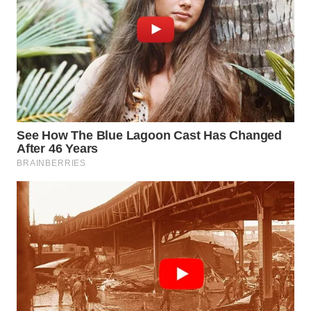
WN
SUMEDANG
WN
CIANJUR
WN
KEPULAUAN
SERIBU
WN
TANGERANG
WN
BINJAI
WN
CIREBON