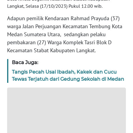
Langkat, Selasa (17/10/2023) Pukul 12.00 wib.
WN
BANTEN
Adapun pemilik Kendaraan Rahmad Prayuda (37)
warga Jalan Perjuangan Kecamatan Tembung Kota
WN
Medan Sumatera Utara, sedangkan pelaku
NTT
pembakaran (27) Warga Komplek Tasri Blok D
Kecamatan Stabat Kabupaten Langkat.
WN
KEPRI
Baca Juga:
Tangis Pecah Usai Ibadah, Kakek dan Cucu
WN
Tewas Terjatuh dari Gedung Sekolah di Medan
PAPUA
WN
PAPUA
BARAT
WN
RIAU