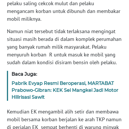
pelaku saling cekcok mulut dan pelaku
mengancam korban untuk dibunuh dan membakar
WN
mobil miliknya.
BABEL
Namun niat tersebut tidak terlaksana mengingat
WN
situasi masih berada di dalam komplek perumahan
SUMBAR
yang banyak rumah milik masyarakat. Pelaku
menyuruh korban R untuk masuk ke mobil yang
WN
sudah dalam kondisi disiram bensin oleh pelaku.
SUMSEL
Baca Juga:
WN
Pabrik Evyap Resmi Beroperasi, MARTABAT
BENGKULU
Prabowo-Gibran: KEK Sei Mangkei Jadi Motor
Hilirisasi Sawit
WN
LAMPUNG
Kemudian EK mengambil alih setir dan membawa
mobil bersama korban berjalan ke arah TKP namun
WN
di perjalan EK sempat berhenti di warung minyak
JATENG