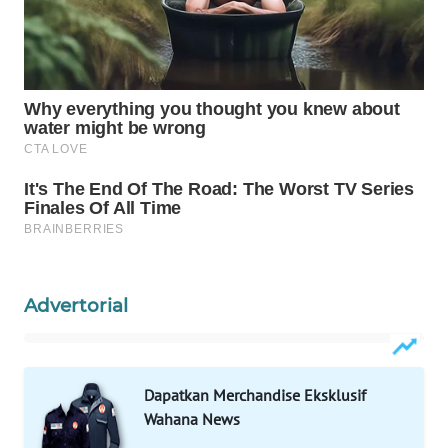
WAHANA
SPORT
WAHANA
UMKM
WAHANA
SELEB
WAHANA
PERSONA
Advertorial
WAHANA
OTOMOTIF
Dapatkan Merchandise Eksklusif
WAHANA
Wahana News
HEALTH