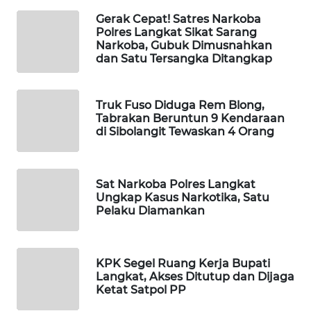
ID
Gerak Cepat! Satres Narkoba
Polres Langkat Sikat Sarang
MAWAKA
Narkoba, Gubuk Dimusnahkan
ID
dan Satu Tersangka Ditangkap
MARTABAT
NET
Truk Fuso Diduga Rem Blong,
Tabrakan Beruntun 9 Kendaraan
di Sibolangit Tewaskan 4 Orang
PLN
WATCH
Sat Narkoba Polres Langkat
MKLI
Ungkap Kasus Narkotika, Satu
Pelaku Diamankan
LPKKI
KPK Segel Ruang Kerja Bupati
LKKI
Langkat, Akses Ditutup dan Dijaga
Ketat Satpol PP
KOPEKLIN