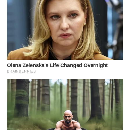
WAHANA
LISTRIK
WAHANA
TRAVEL
WAHANA
TV
WAHANANEWS
ID
WAHANANEWS
CO ID
WAHANANEWS
NET