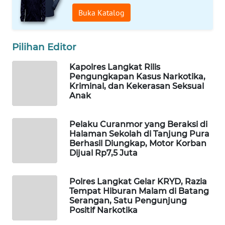
Buka Katalog
WAHANA
DESA
WISATA
Pilihan Editor
Kapolres Langkat Rilis
LAPAK
Pengungkapan Kasus Narkotika,
WAHANA
Kriminal, dan Kekerasan Seksual
Anak
Wahana
Network
Pelaku Curanmor yang Beraksi di
Halaman Sekolah di Tanjung Pura
KONSUMEN
Berhasil Diungkap, Motor Korban
LISTRIK
Dijual Rp7,5 Juta
MASYARAKAT
Polres Langkat Gelar KRYD, Razia
KELISTRIKAN
Tempat Hiburan Malam di Batang
Serangan, Satu Pengunjung
Positif Narkotika
WALINKI