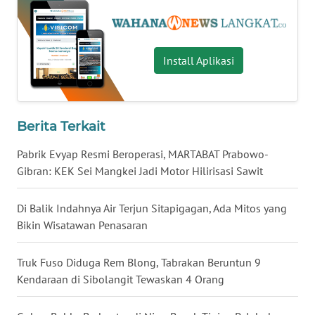
WN
MALUKU
Install Aplikasi
WN
MALUT
Berita Terkait
WN
DAIRI
Pabrik Evyap Resmi Beroperasi, MARTABAT Prabowo-
Gibran: KEK Sei Mangkei Jadi Motor Hilirisasi Sawit
WN
DANAU
Di Balik Indahnya Air Terjun Sitapigagan, Ada Mitos yang
TOBA
Bikin Wisatawan Penasaran
WN
Truk Fuso Diduga Rem Blong, Tabrakan Beruntun 9
NIAS
Kendaraan di Sibolangit Tewaskan 4 Orang
WN