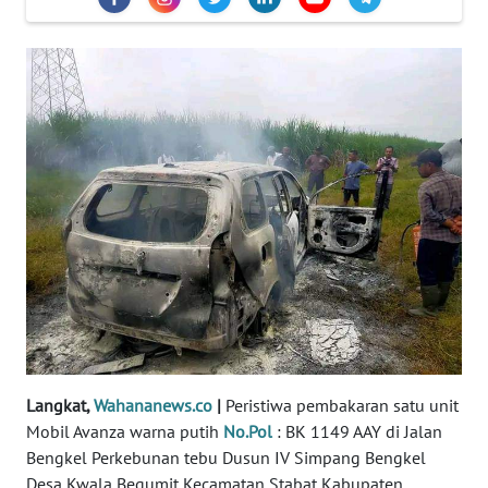
REDAKSI
KARIR
DISCLAIMER
Wahana
News
Regional
WN
SUMUT
WN
JAKARTA
Langkat,
Wahananews.co
|
Peristiwa pembakaran satu unit
Mobil Avanza warna putih
No.Pol
: BK 1149 AAY di Jalan
WN
Bengkel Perkebunan tebu Dusun IV Simpang Bengkel
JABAR
Desa Kwala Begumit Kecamatan Stabat Kabupaten